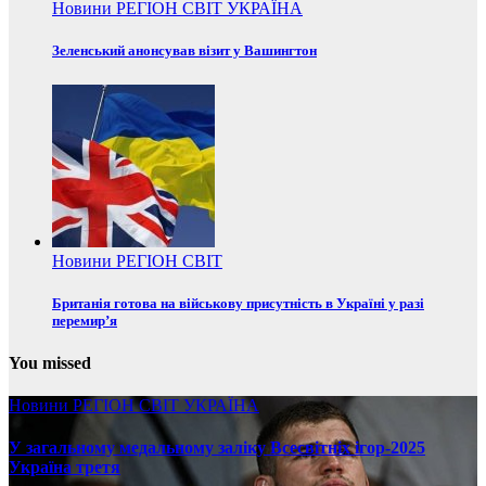
Новини
РЕГІОН
СВІТ
УКРАЇНА
Зеленський анонсував візит у Вашингтон
Новини
РЕГІОН
СВІТ
Британія готова на військову присутність в Україні у разі
перемир’я
You missed
Новини
РЕГІОН
СВІТ
УКРАЇНА
У загальному медальному заліку Всесвітніх ігор-2025
Україна третя