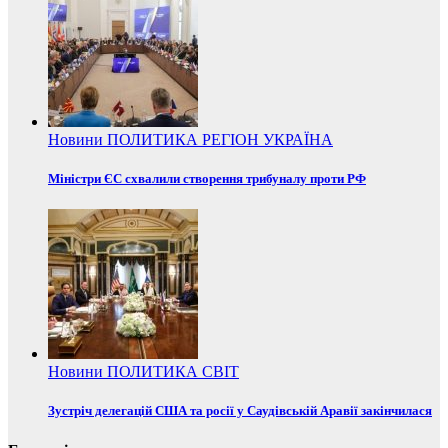
Новини
ПОЛИТИКА
РЕГІОН
УКРАЇНА
Міністри ЄС схвалили створення трибуналу проти РФ
Новини
ПОЛИТИКА
СВІТ
Зустріч делегацій США та росії у Саудівській Аравії закінчилася