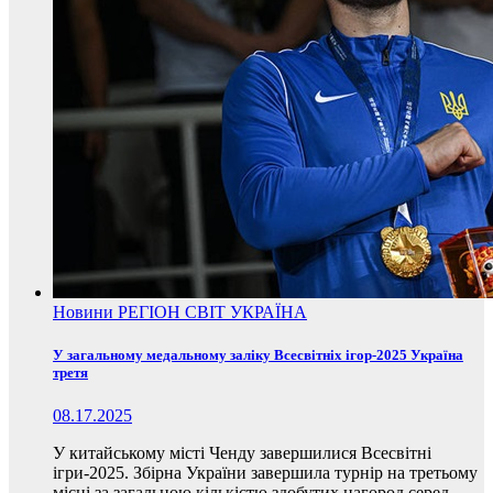
Новини
РЕГІОН
СВІТ
УКРАЇНА
У загальному медальному заліку Всесвітніх ігор-2025 Україна
третя
08.17.2025
У китайському місті Ченду завершилися Всесвітні
ігри-2025. Збірна України завершила турнір на третьому
місці за загальною кількістю здобутих нагород серед