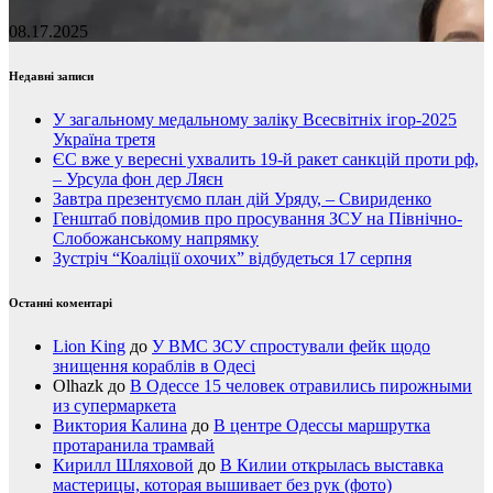
08.17.2025
Недавні записи
У загальному медальному заліку Всесвітніх ігор-2025
Україна третя
ЄС вже у вересні ухвалить 19-й ракет санкцій проти рф,
– Урсула фон дер Ляєн
Завтра презентуємо план дій Уряду, – Свириденко
Генштаб повідомив про просування ЗСУ на Північно-
Слобожанському напрямку
Зустріч “Коаліції охочих” відбудеться 17 серпня
Останні коментарі
Lion King
до
У ВМС ЗСУ спростували фейк щодо
знищення кораблів в Одесі
Olhazk
до
В Одессе 15 человек отравились пирожными
из супермаркета
Виктория Калина
до
В центре Одессы маршрутка
протаранила трамвай
Кирилл Шляховой
до
В Килии открылась выставка
мастерицы, которая вышивает без рук (фото)