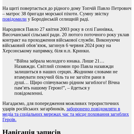
На щиті повертається до рідного дому Топчій Павло Петрович
– матрос 38 бригади морської піхоти. Сумну звістку
повідомили
у Бородінській селищній раді.
Народився Павло 27 квітня 2003 року в селі Ганнівка,
Височанської сільської ради. 20 лютого поточного року уклав
контракт на проходження військової служби. Виконуючи
військовий обов’язок, загинув 6 червня 2024 року на
Херсонському напрямку, біля н.п. Кринки.
“Війна забрала молодого юнака. Лише 21…
Назавжди. Світлий спомин про Павла назавжди
залишиться в наших серцях. Жодними словами не
втамувати пекучий біль та не загоїти рани в
душі… Щиро співчуваємо рідним загиблого! Вічна
пам’ять нашому Герою!”, – йдеться у
повідомленні.
Нагадаємо, для попередження можливих терористичних
ударів російських загарбників,
заборонено повідомляти в
медіа та соціальних мережах час та місце поховання загиблих
Героїв.
Навігація записів