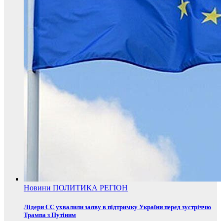
Новини
ПОЛИТИКА
РЕГІОН
Лідери ЄС ухвалили заяву в підтримку України перед зустріччю
Трампа з Путіним