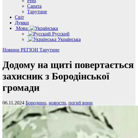
Рені
Сарата
Тарутине
Світ
Думки
Мова:
Русский
Українська
Новини
РЕГІОН
Тарутине
Додому на щиті повертається
захисник з Бородінської
громади
06.11.2024
Бородино
,
новости
,
погиб воин