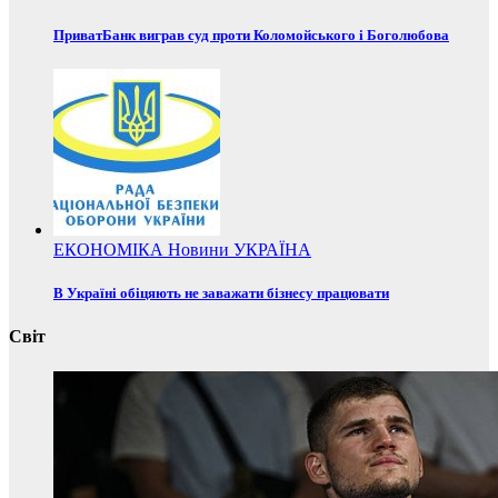
ПриватБанк виграв суд проти Коломойського і Боголюбова
ЕКОНОМІКА
Новини
УКРАЇНА
В Україні обіцяють не заважати бізнесу працювати
Світ