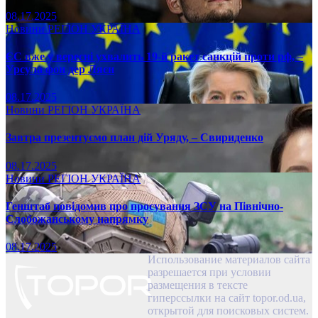
08.17.2025
Новини
РЕГІОН
УКРАЇНА
ЄС вже у вересні ухвалить 19-й ракет санкцій проти рф, –
Урсула фон дер Ляєн
08.17.2025
Новини
РЕГІОН
УКРАЇНА
Завтра презентуємо план дій Уряду, – Свириденко
08.17.2025
Новини
РЕГІОН
УКРАЇНА
Генштаб повідомив про просування ЗСУ на Північно-
Слобожанському напрямку
08.17.2025
Использование материалов сайта
разрешается при условии
размещения в тексте
гиперссылки на сайт topor.od.ua,
открытой для поисковых систем.