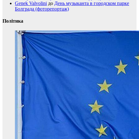
Genek Valvolini
до
День музыканта в городском парке
Болграда (фоторепортаж)
Політика