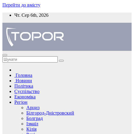
Перейти до вмісту
Чт. Сер 6th, 2026
Головна
Новини
Політика
Суспільство
Економіка
Регіон
Арциз
Білгород-Дністровский
Болград
Ізмаїл
Кілія