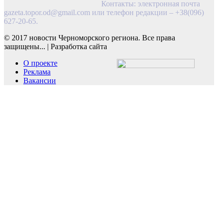
Контакты: электронная почта
gazeta.topor.od@gmail.com
или телефон редакции – +38(096)
627-20-65.
© 2017 новости Черноморского региона. Все права
защищены...
|
Разработка сайта
О проекте
Реклама
Вакансии