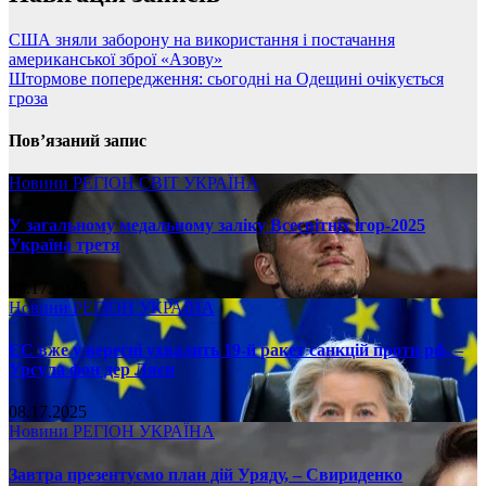
США зняли заборону на використання і постачання
американської зброї «Азову»
Штормове попередження: сьогодні на Одещині очікується
гроза
Пов’язаний запис
Новини
РЕГІОН
СВІТ
УКРАЇНА
У загальному медальному заліку Всесвітніх ігор-2025
Україна третя
08.17.2025
Новини
РЕГІОН
УКРАЇНА
ЄС вже у вересні ухвалить 19-й ракет санкцій проти рф, –
Урсула фон дер Ляєн
08.17.2025
Новини
РЕГІОН
УКРАЇНА
Завтра презентуємо план дій Уряду, – Свириденко