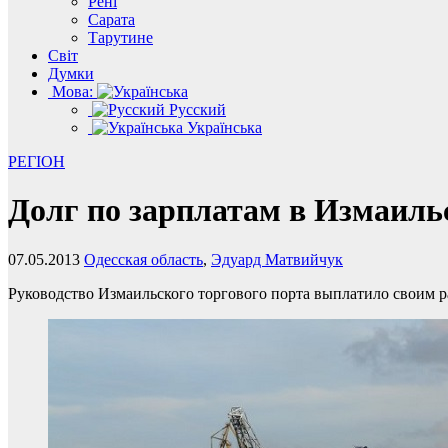
Рені
Сарата
Тарутине
Світ
Думки
Мова:
Русский
Українська
РЕГІОН
Долг по зарплатам в Измаиль
07.05.2013
Одесская область
,
Эдуард Матвийчук
Руководство Измаильского торгового порта выплатило своим 