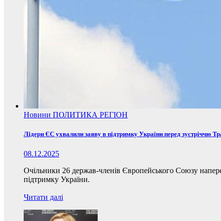
Новини
ПОЛИТИКА
РЕГІОН
Лідери ЄС ухвалили заяву в підтримку України перед зустріччю Т
08.12.2025
Очільники 26 держав-членів Європейського Союзу наперед
підтримку України.
Читати далі