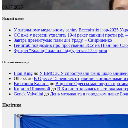
08.17.2025
Недавні записи
У загальному медальному заліку Всесвітніх ігор-2025 Укра
ЄС вже у вересні ухвалить 19-й ракет санкцій проти рф, 
Завтра презентуємо план дій Уряду, – Свириденко
Генштаб повідомив про просування ЗСУ на Північно-Сл
Зустріч “Коаліції охочих” відбудеться 17 серпня
Останні коментарі
Lion King
до
У ВМС ЗСУ спростували фейк щодо знищення
Olhazk
до
В Одессе 15 человек отравились пирожными из
Виктория Калина
до
В центре Одессы маршрутка протар
Кирилл Шляховой
до
В Килии открылась выставка мастер
Genek Valvolini
до
День музыканта в городском парке Бол
Політика