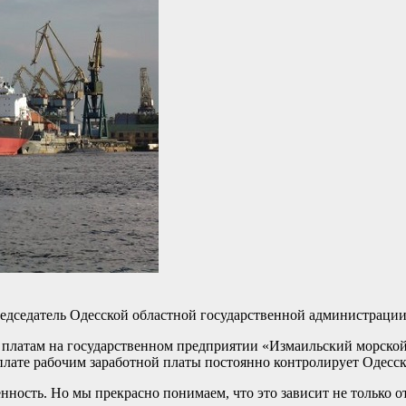
председатель Одесской областной государственной администраци
 платам на государственном предприятии «Измаильский морской
плате рабочим заработной платы постоянно контролирует Одесск
нность. Но мы прекрасно понимаем, что это зависит не только 