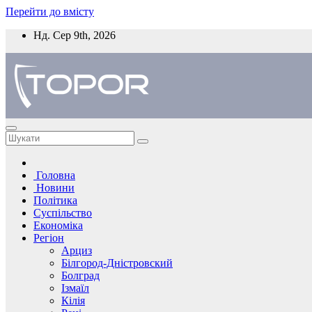
Перейти до вмісту
Нд. Сер 9th, 2026
Головна
Новини
Політика
Суспільство
Економіка
Регіон
Арциз
Білгород-Дністровский
Болград
Ізмаїл
Кілія