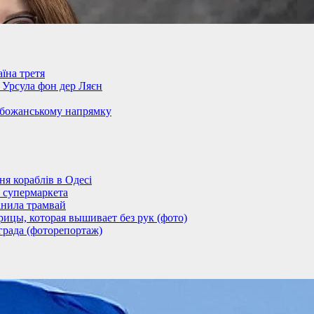
їна третя
– Урсула фон дер Ляєн
обожанському напрямку
 кораблів в Одесі
 супермаркета
анила трамвай
ицы, которая вышивает без рук (фото)
града (фоторепортаж)