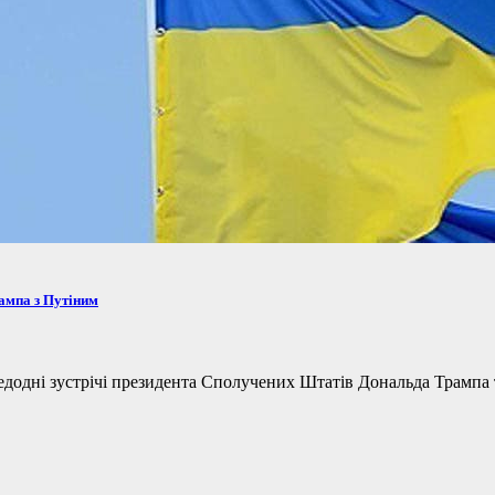
рампа з Путіним
одні зустрічі президента Сполучених Штатів Дональда Трампа та