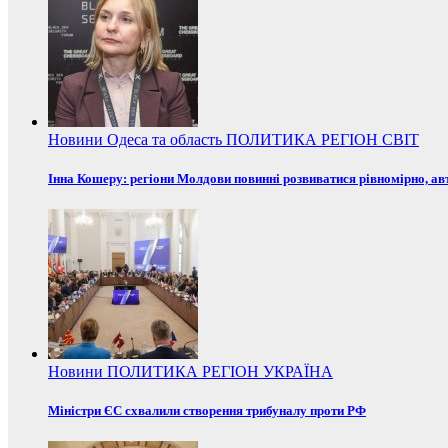
Новини
Одеса та область
ПОЛИТИКА
РЕГІОН
СВІТ
Інна Кошеру: регіони Молдови повинні розвиватися рівномірно, ав
Новини
ПОЛИТИКА
РЕГІОН
УКРАЇНА
Міністри ЄС схвалили створення трибуналу проти РФ