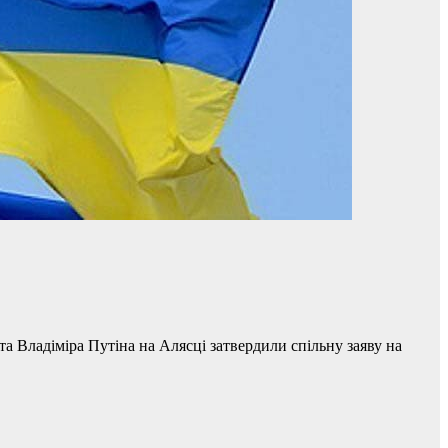
 Владіміра Путіна на Алясці затвердили спільну заяву на