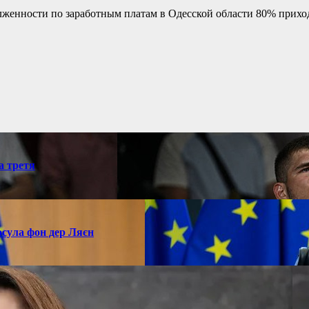
лженности по заработным платам в Одесской области 80% приход
а третя
рсула фон дер Ляєн