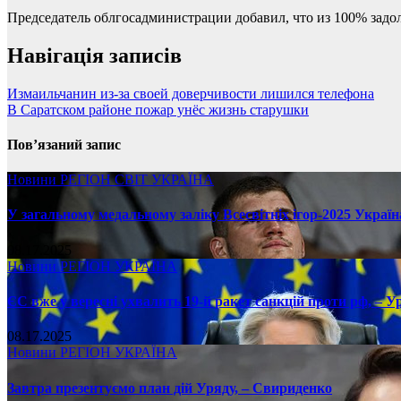
Председатель облгосадминистрации добавил, что из 100% задо
Навігація записів
Измаильчанин из-за своей доверчивости лишился телефона
В Саратском районе пожар унёс жизнь старушки
Пов’язаний запис
Новини
РЕГІОН
СВІТ
УКРАЇНА
У загальному медальному заліку Всесвітніх ігор-2025 Україн
08.17.2025
Новини
РЕГІОН
УКРАЇНА
ЄС вже у вересні ухвалить 19-й ракет санкцій проти рф, – У
08.17.2025
Новини
РЕГІОН
УКРАЇНА
Завтра презентуємо план дій Уряду, – Свириденко