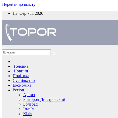
Перейти до вмісту
Пт. Сер 7th, 2026
Головна
Новини
Політика
Суспільство
Економіка
Регіон
Арциз
Білгород-Дністровский
Болград
Ізмаїл
Кілія