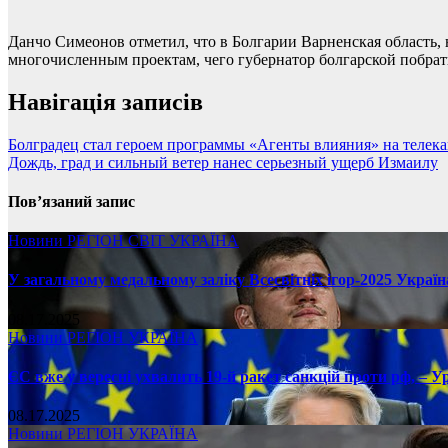
Данчо Симеонов отметил, что в Болгарии Варненская область, 
многочисленным проектам, чего губернатор болгарской побрат
Навігація записів
Болградец стал героем программы «Агенты влияния» на телек
Дождь, град и сильный ветер нанес серьезный ущерб Измаилу
Пов’язаний запис
Новини
РЕГІОН
СВІТ
УКРАЇНА
У загальному медальному заліку Всесвітніх ігор-2025 Україн
08.17.2025
Новини
РЕГІОН
УКРАЇНА
ЄС вже у вересні ухвалить 19-й ракет санкцій проти рф, – У
08.17.2025
Новини
РЕГІОН
УКРАЇНА