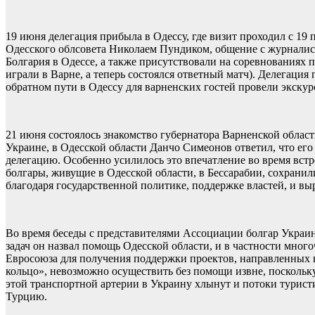
19 июня делегация прибыла в Одессу, где визит проходил с 19
Одесского облсовета Николаем Пундиком, общение с журналист
Болгария в Одессе, а также присутствовали на соревнованиях
играли в Варне, а теперь состоялся ответный матч). Делегация
обратном пути в Одессу для варненских гостей провели экску
21 июня состоялось знакомство губернатора Варненской област
Украине, в Одесской области Данчо Симеонов ответил, что его
делегацию. Особенно усилилось это впечатление во время встре
болгары, живущие в Одесской области, в Бессарабии, сохранил
благодаря государственной политике, поддержке властей, и вы
Во время беседы с представителями Ассоциации болгар Украины
задач он назвал помощь Одесской области, и в частности мног
Евросоюза для получения поддержки проектов, направленных на
кольцо», невозможно осуществить без помощи извне, поскольку
этой транспортной артерии в Украину хлынут и потоки турист
Турцию.