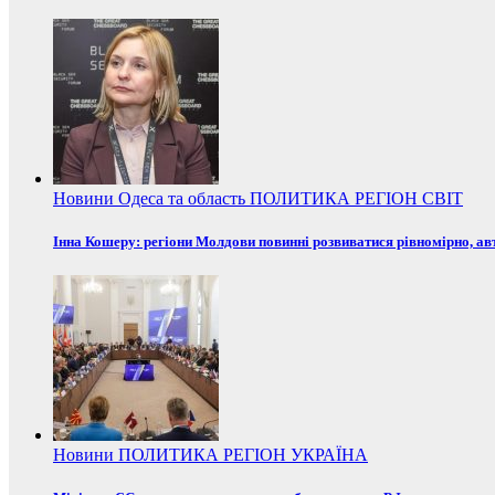
Новини
Одеса та область
ПОЛИТИКА
РЕГІОН
СВІТ
Інна Кошеру: регіони Молдови повинні розвиватися рівномірно, ав
Новини
ПОЛИТИКА
РЕГІОН
УКРАЇНА