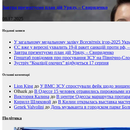
Завтра презентуємо план дій Уряду, – Свириденко
08.17.2025
Недавні записи
У загальному медальному заліку Всесвітніх ігор-2025 Укра
ЄС вже у вересні ухвалить 19-й ракет санкцій проти рф, 
Завтра презентуємо план дій Уряду, – Свириденко
Генштаб повідомив про просування ЗСУ на Північно-Сл
Зустріч “Коаліції охочих” відбудеться 17 серпня
Останні коментарі
Lion King
до
У ВМС ЗСУ спростували фейк щодо знищення
Olhazk
до
В Одессе 15 человек отравились пирожными из
Виктория Калина
до
В центре Одессы маршрутка протар
Кирилл Шляховой
до
В Килии открылась выставка мастер
Genek Valvolini
до
День музыканта в городском парке Бол
Політика