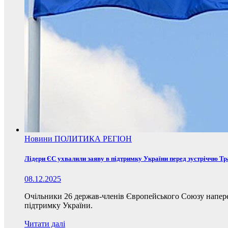
Новини
ПОЛИТИКА
РЕГІОН
Лідери ЄС ухвалили заяву в підтримку України перед зустріччю Т
08.12.2025
Очільники 26 держав-членів Європейського Союзу наперед
підтримку України.
Читати далі