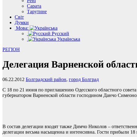
Рені
Сарата
Тарутине
Світ
Думки
Мова:
Русский
Українська
РЕГІОН
Делегация Варненской област
06.22.2012
Болградский район
,
город Болград
С 18 по 21 июня по приглашению Одесского областного совета 
губернатором Варненской области господином Данчо Симеон
В состав делегации входят также Димчо Николов – ответствен
делегации весьма насыщенна и интенсивна. Гости прибыли 18 и