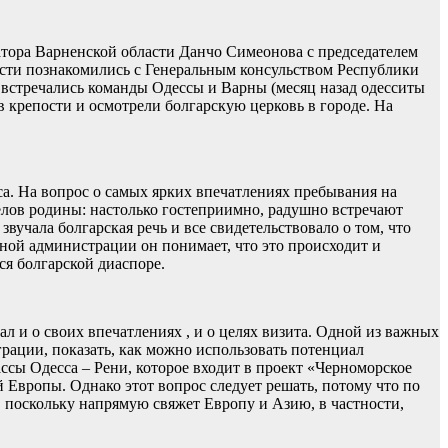
натора Варненской области Данчо Симеонова с председателем
ости познакомились с Генеральным консульством Республики
 встречались команды Одессы и Варны (месяц назад одесситы
в крепости и осмотрели болгарскую церковь в городе. На
са. На вопрос о самых ярких впечатлениях пребывания на
делов родины: настолько гостеприимно, радушно встречают
вучала болгарская речь и все свидетельствовало о том, что
нной администрации он понимает, что это происходит и
ся болгарской диаспоре.
л и о своих впечатлениях , и о целях визита. Одной из важных
грации, показать, как можно использовать потенциал
ссы Одесса – Рени, которое входит в проект «Черноморское
 Европы. Однако этот вопрос следует решать, потому что по
, поскольку напрямую свяжет Европу и Азию, в частности,