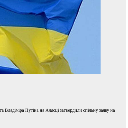
 Владіміра Путіна на Алясці затвердили спільну заяву на