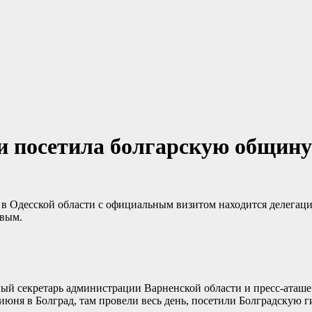
и посетила болгарскую общину
в Одесской области с официальным визитом находится делегация
овым.
ный секретарь администрации Варненской области и пресс-аташ
юня в Болград, там провели весь день, посетили Болградскую г