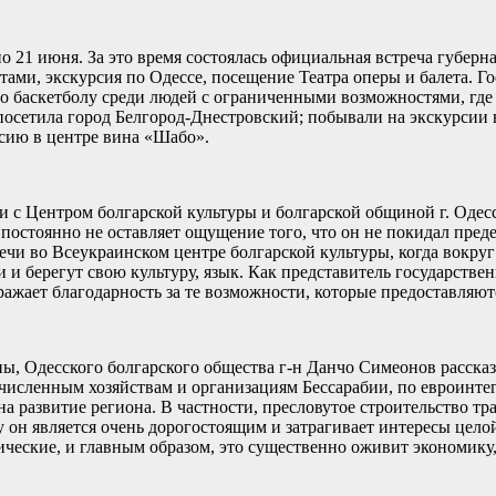
 по 21 июня. За это время состоялась официальная встреча губер
ами, экскурсия по Одессе, посещение Театра оперы и балета. Г
 по баскетболу среди людей с ограниченными возможностями, где
 посетила город Белгород-Днестровский; побывали на экскурсии 
рсию в центре вина «Шабо».
и с Центром болгарской культуры и болгарской общиной г. Одес
 постоянно не оставляет ощущение того, что он не покидал пре
чи во Всеукраинском центре болгарской культуры, когда вокруг з
и и берегут свою культуру, язык. Как представитель государстве
ражает благодарность за те возможности, которые предоставляют
, Одесского болгарского общества г-н Данчо Симеонов рассказа
очисленным хозяйствам и организациям Бессарабии, по евроинте
 развитие региона. В частности, пресловутое строительство тра
 он является очень дорогостоящим и затрагивает интересы целой
ические, и главным образом, это существенно оживит экономику