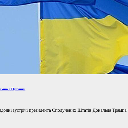
рампа з Путіним
одні зустрічі президента Сполучених Штатів Дональда Трампа та