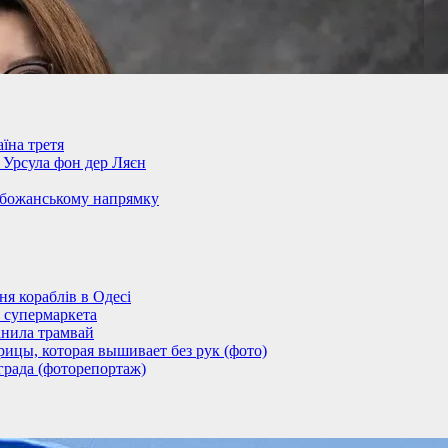
їна третя
– Урсула фон дер Ляєн
обожанському напрямку
 кораблів в Одесі
 супермаркета
анила трамвай
ицы, которая вышивает без рук (фото)
града (фоторепортаж)