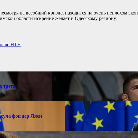
несмотря на всеобщий кризис, находится на очень неплохом эко
имской области искренне желает и Одесскому региону.
анале НТН
а третя
рсула фон дер Ляєн