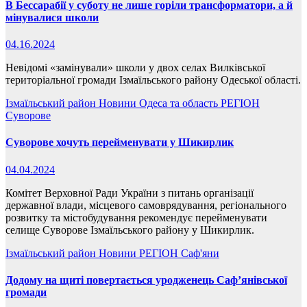
В Бессарабії у суботу не лише горіли трансформатори, а й
мінувалися школи
04.16.2024
Невідомі «замінували» школи у двох селах Вилківської
територіальної громади Ізмаїльського району Одеської області.
Ізмаїльський район
Новини
Одеса та область
РЕГІОН
Суворове
Суворове хочуть перейменувати у Шикирлик
04.04.2024
Комітет Верховної Ради України з питань організації
державної влади, місцевого самоврядування, регіонального
розвитку та містобудування рекомендує перейменувати
селище Суворове Ізмаїльського району у Шикирлик.
Ізмаїльський район
Новини
РЕГІОН
Саф'яни
Додому на щиті повертається уродженець Саф’янівської
громади