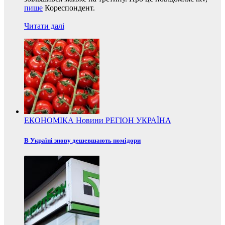
пише
Кореспондент.
Читати далі
ЕКОНОМІКА
Новини
РЕГІОН
УКРАЇНА
В Україні знову дешевшають помідори