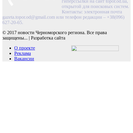
гиперссылки на сайт topor.od.ua,
открытой для поисковых систем.
Контакты: электронная почта
gazeta.topor.od@gmail.com
или телефон редакции – +38(096)
627-20-65.
© 2017 новости Черноморского региона. Все права
защищены...
|
Разработка сайта
О проекте
Реклама
Вакансии