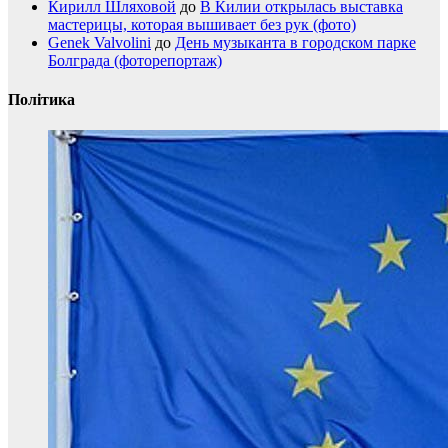
Кирилл Шляховой
до
В Килии открылась выставка
мастерицы, которая вышивает без рук (фото)
Genek Valvolini
до
День музыканта в городском парке
Болграда (фоторепортаж)
Політика