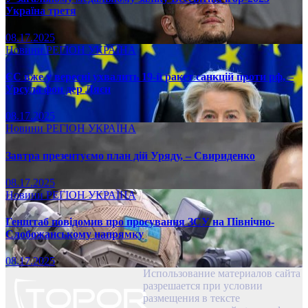
Україна третя
08.17.2025
Новини
РЕГІОН
УКРАЇНА
ЄС вже у вересні ухвалить 19-й ракет санкцій проти рф, –
Урсула фон дер Ляєн
08.17.2025
Новини
РЕГІОН
УКРАЇНА
Завтра презентуємо план дій Уряду, – Свириденко
08.17.2025
Новини
РЕГІОН
УКРАЇНА
Генштаб повідомив про просування ЗСУ на Північно-
Слобожанському напрямку
08.17.2025
Использование материалов сайта
разрешается при условии
размещения в тексте