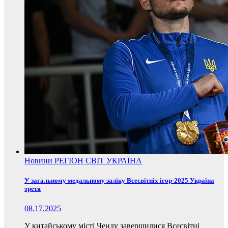
Новини
РЕГІОН
СВІТ
УКРАЇНА
У загальному медальному заліку Всесвітніх ігор-2025 Україна
третя
08.17.2025
У китайському місті Ченду завершилися Всесвітні