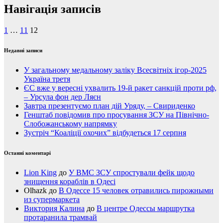
Навігація записів
1
…
11
12
Недавні записи
У загальному медальному заліку Всесвітніх ігор-2025
Україна третя
ЄС вже у вересні ухвалить 19-й ракет санкцій проти рф,
– Урсула фон дер Ляєн
Завтра презентуємо план дій Уряду, – Свириденко
Генштаб повідомив про просування ЗСУ на Північно-
Слобожанському напрямку
Зустріч “Коаліції охочих” відбудеться 17 серпня
Останні коментарі
Lion King
до
У ВМС ЗСУ спростували фейк щодо
знищення кораблів в Одесі
Olhazk
до
В Одессе 15 человек отравились пирожными
из супермаркета
Виктория Калина
до
В центре Одессы маршрутка
протаранила трамвай