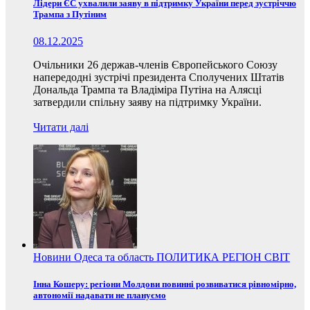
Лідери ЄС ухвалили заяву в підтримку України перед зустріччю
Трампа з Путіним
08.12.2025
Очільники 26 держав-членів Європейського Союзу
напередодні зустрічі президента Сполучених Штатів
Дональда Трампа та Владіміра Путіна на Алясці
затвердили спільну заяву на підтримку України.
Читати далі
Новини
Одеса та область
ПОЛИТИКА
РЕГІОН
СВІТ
Інна Кошеру: регіони Молдови повинні розвиватися рівномірно,
автономії надавати не плануємо