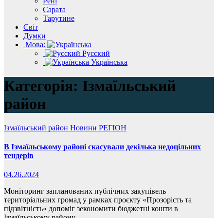
Рені
Сарата
Тарутине
Світ
Думки
Мова:
Русский
Українська
Категорія:
Ізмаїльський
район
Ізмаїльський район
Новини
РЕГІОН
В Ізмаїльському районі скасували декілька недоцільних
тендерів
04.26.2024
Моніторинг запланованих публічних закупівель
територіальних громад у рамках проєкту «Прозорість та
підзвітність» допоміг зекономити бюджетні кошти в
Ізмаїльському району.