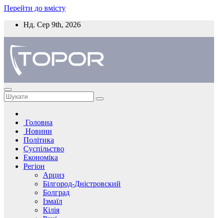
Перейти до вмісту
Нд. Сер 9th, 2026
Головна
Новини
Політика
Суспільство
Економіка
Регіон
Арциз
Білгород-Дністровский
Болград
Ізмаїл
Кілія