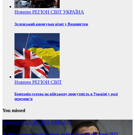
Новини
РЕГІОН
СВІТ
УКРАЇНА
Зеленський анонсував візит у Вашингтон
Новини
РЕГІОН
СВІТ
Британія готова на військову присутність в Україні у разі
перемир’я
You missed
Новини
РЕГІОН
СВІТ
УКРАЇНА
У загальному медальному заліку Всесвітніх ігор-2025