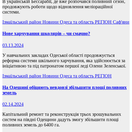
В українській Бессарабії, де вже розпочався поливний сезон,
продовжують роботи щодо відновлення меліораційної
системи.
Ізмаїльський район
Новини
Одеса та область
РЕГІОН
Саф'яни
Нове харчування школярів – чи смачно?
03.13.2024
У навчальних закладах Одеської області продовжується
реформа системи шкільного харчування, яка здійснюється за
ініціативою та під патронатом першої леді Олени Зеленської.
Ізмаїльський район
Новини
Одеса та область
РЕГІОН
На Одещині обіцяють невдовзі збільшити площі поливних
земель
02.14.2024
Капітальний ремонт та реконструкція трьох зрошувальних
систем на півдні Одещини дадуть змогу збільшити площі
поливних земель до 6400 га.