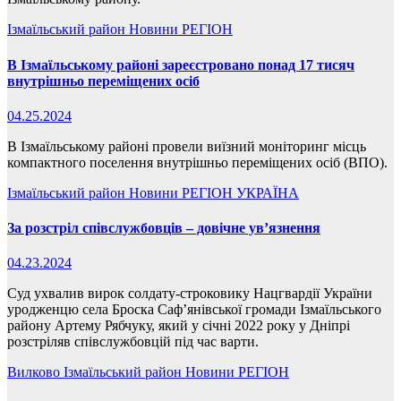
Ізмаїльський район
Новини
РЕГІОН
В Ізмаїльському районі зареєстровано понад 17 тисяч
внутрішньо переміщених осіб
04.25.2024
В Ізмаїльському районі провели виїзний моніторинг місць
компактного поселення внутрішньо переміщених осіб (ВПО).
Ізмаїльський район
Новини
РЕГІОН
УКРАЇНА
За розстріл співслужбовців – довічне ув’язнення
04.23.2024
Суд ухвалив вирок солдату-строковику Нацгвардії України
уродженцю села Броска Сафʼянівської громади Ізмаїльського
району Артему Рябчуку, який у січні 2022 року у Дніпрі
розстріляв співслужбовцій під час варти.
Вилково
Ізмаїльський район
Новини
РЕГІОН