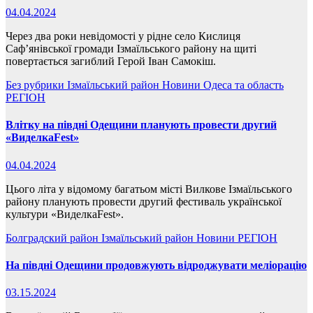
04.04.2024
Через два роки невідомості у рідне село Кислиця
Саф’янівської громади Ізмаїльського району на щиті
повертається загиблий Герой Іван Самокіш.
Без рубрики
Ізмаїльський район
Новини
Одеса та область
РЕГІОН
Влітку на півдні Одещини планують провести другий
«ВиделкаFest»
04.04.2024
Цього літа у відомому багатьом місті Вилкове Ізмаїльського
району планують провести другий фестиваль української
культури «ВиделкаFest».
Болградский район
Ізмаїльський район
Новини
РЕГІОН
На півдні Одещини продовжують відроджувати меліорацію
03.15.2024