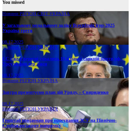
You missed
Новини
РЕГІОН
СВІТ
УКРАЇНА
У загальному медальному заліку Всесвітніх ігор-2025
Україна третя
08.17.2025
Новини
РЕГІОН
УКРАЇНА
ЄС вже у вересні ухвалить 19-й ракет санкцій проти рф, –
Урсула фон дер Ляєн
08.17.2025
Новини
РЕГІОН
УКРАЇНА
Завтра презентуємо план дій Уряду, – Свириденко
08.17.2025
Новини
РЕГІОН
УКРАЇНА
Генштаб повідомив про просування ЗСУ на Північно-
Слобожанському напрямку