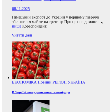
08.11.2025
Німецький експорт до України у першому півріччі
збільшився майже на третину. Про це повідомляє ntv,
пише
Кореспондент.
Читати далі
ЕКОНОМІКА
Новини
РЕГІОН
УКРАЇНА
В Україні знову дешевшають помідори