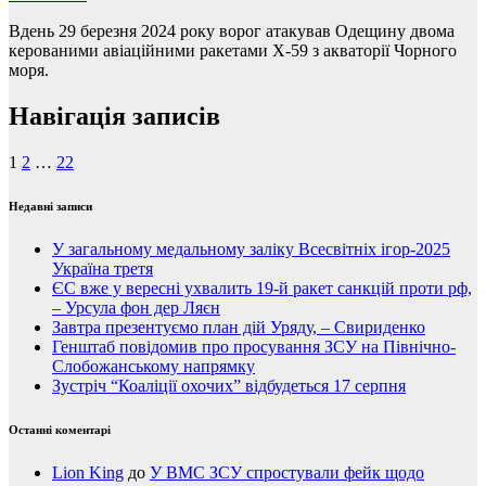
Вдень 29 березня 2024 року ворог атакував Одещину двома
керованими авіаційними ракетами Х-59 з акваторії Чорного
моря.
Навігація записів
1
2
…
22
Недавні записи
У загальному медальному заліку Всесвітніх ігор-2025
Україна третя
ЄС вже у вересні ухвалить 19-й ракет санкцій проти рф,
– Урсула фон дер Ляєн
Завтра презентуємо план дій Уряду, – Свириденко
Генштаб повідомив про просування ЗСУ на Північно-
Слобожанському напрямку
Зустріч “Коаліції охочих” відбудеться 17 серпня
Останні коментарі
Lion King
до
У ВМС ЗСУ спростували фейк щодо