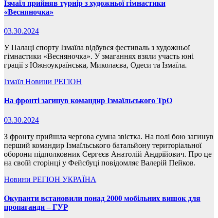
Ізмаїл прийняв турнір з художньої гімнастики
«Весняночка»
03.30.2024
У Палаці спорту Ізмаїла відбувся фестиваль з художньої
гімнастики «Весняночка». У змаганнях взяли участь юні
грації з Южноукраїнська, Миколаєва, Одеси та Ізмаїла.
Ізмаїл
Новини
РЕГІОН
На фронті загинув командир Ізмаїльського ТрО
03.30.2024
З фронту прийшла чергова сумна звістка. На полі бою загинув
перший командир Ізмаїльського батальйону територіальної
оборони підполковник Сергєєв Анатолій Андрійович. Про це
на своїй сторінці у Фейсбуці повідомляє Валерій Пейков.
Новини
РЕГІОН
УКРАЇНА
Окупанти встановили понад 2000 мобільних вишок для
пропаганди – ГУР