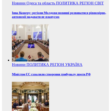
Новини
Одеса та область
ПОЛИТИКА
РЕГІОН
СВІТ
Інна Кошеру: регіони Молдови повинні розвиватися рівномірно,
автономії надавати не плануємо
Новини
ПОЛИТИКА
РЕГІОН
УКРАЇНА
Міністри ЄС схвалили створення трибуналу проти РФ