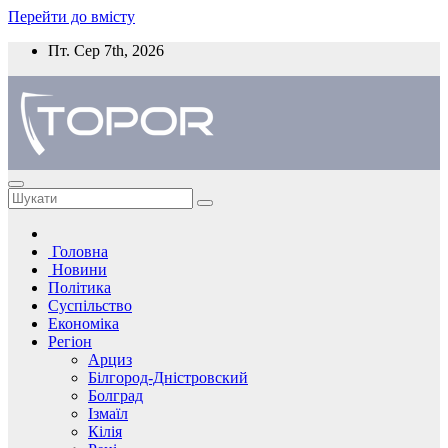
Перейти до вмісту
Пт. Сер 7th, 2026
Головна
Новини
Політика
Суспільство
Економіка
Регіон
Арциз
Білгород-Дністровский
Болград
Ізмаїл
Кілія