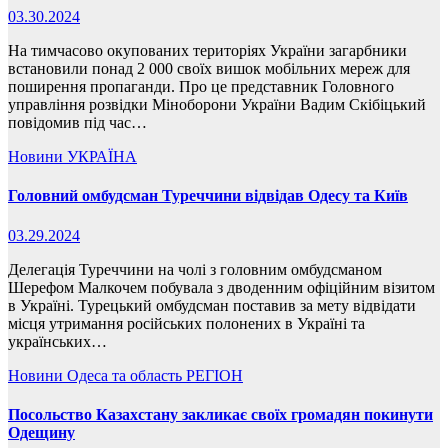
03.30.2024
На тимчасово окупованих територіях України загарбники
встановили понад 2 000 своїх вишок мобільних мереж для
поширення пропаганди. Про це представник Головного
управління розвідки Міноборони України Вадим Скібіцький
повідомив під час…
Новини
УКРАЇНА
Головний омбудсман Туреччини відвідав Одесу та Київ
03.29.2024
Делегація Туреччини на чолі з головним омбудсманом
Шерефом Малкочем побувала з дводенним офіційним візитом
в Україні. Турецький омбудсман поставив за мету відвідати
місця утримання російських полонених в Україні та
українських…
Новини
Одеса та область
РЕГІОН
Посольство Казахстану закликає своїх громадян покинути
Одещину