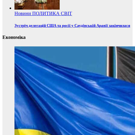
Новини
ПОЛИТИКА
СВІТ
Зустріч делегацій США та росії у Саудівській Аравії закінчилася
Економіка