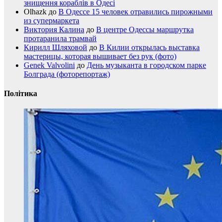
знищення кораблів в Одесі
Olhazk
до
В Одессе 15 человек отравились пирожными
из супермаркета
Виктория Калина
до
В центре Одессы маршрутка
протаранила трамвай
Кирилл Шляховой
до
В Килии открылась выставка
мастерицы, которая вышивает без рук (фото)
Genek Valvolini
до
День музыканта в городском парке
Болграда (фоторепортаж)
Політика