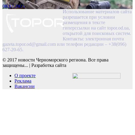
08.17.2025
Использование материалов сайта
разрешается при условии
размещения в тексте
гиперссылки на сайт topor.od.ua,
открытой для поисковых систем.
Контакты: электронная почта
gazeta.topor.od@gmail.com
или телефон редакции – +38(096)
627-20-65.
© 2017 новости Черноморского региона. Все права
защищены...
|
Разработка сайта
О проекте
Реклама
Вакансии