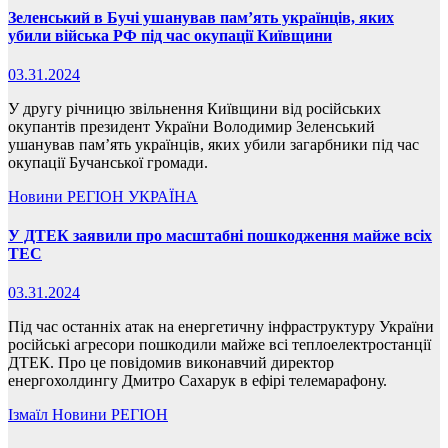
Зеленський в Бучі ушанував пам’ять українців, яких
убили війська РФ під час окупації Київщини
03.31.2024
У другу річницю звільнення Київщини від російських
окупантів президент України Володимир Зеленський
ушанував пам’ять українців, яких убили загарбники під час
окупації Бучанської громади.
Новини
РЕГІОН
УКРАЇНА
У ДТЕК заявили про масштабні пошкодження майже всіх
ТЕС
03.31.2024
Під час останніх атак на енергетичну інфраструктуру України
російські агресори пошкодили майже всі теплоелектростанції
ДТЕК. Про це повідомив виконавчий директор
енергохолдингу Дмитро Сахарук в ефірі телемарафону.
Ізмаїл
Новини
РЕГІОН