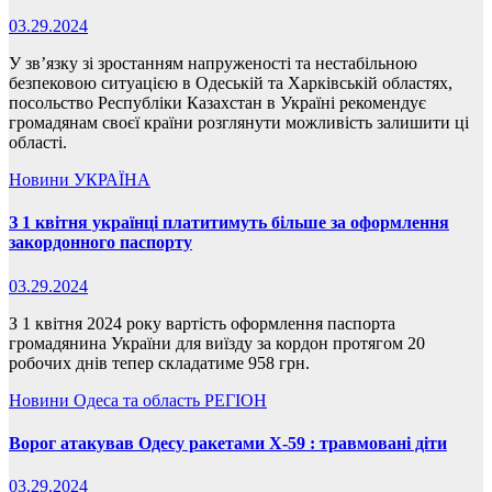
03.29.2024
У зв’язку зі зростанням напруженості та нестабільною
безпековою ситуацією в Одеській та Харківській областях,
посольство Республіки Казахстан в Україні рекомендує
громадянам своєї країни розглянути можливість залишити ці
області.
Новини
УКРАЇНА
З 1 квітня українці платитимуть більше за оформлення
закордонного паспорту
03.29.2024
З 1 квітня 2024 року вартість оформлення паспорта
громадянина України для виїзду за кордон протягом 20
робочих днів тепер складатиме 958 грн.
Новини
Одеса та область
РЕГІОН
Ворог атакував Одесу ракетами Х-59 : травмовані діти
03.29.2024