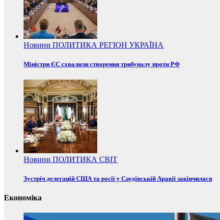
Новини
ПОЛИТИКА
РЕГІОН
УКРАЇНА
Міністри ЄС схвалили створення трибуналу проти РФ
Новини
ПОЛИТИКА
СВІТ
Зустріч делегацій США та росії у Саудівській Аравії закінчилася
Економіка