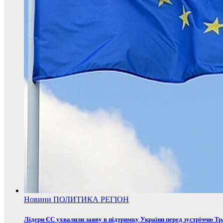
Новини
ПОЛИТИКА
РЕГІОН
Лідери ЄС ухвалили заяву в підтримку України перед зустріччю Т