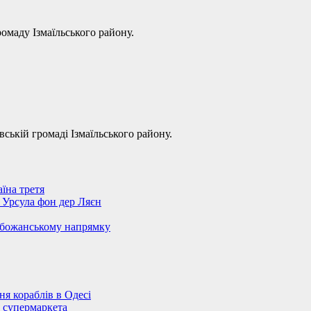
омаду Ізмаїльського району.
ській громаді Ізмаїльського району.
їна третя
– Урсула фон дер Ляєн
обожанському напрямку
 кораблів в Одесі
 супермаркета