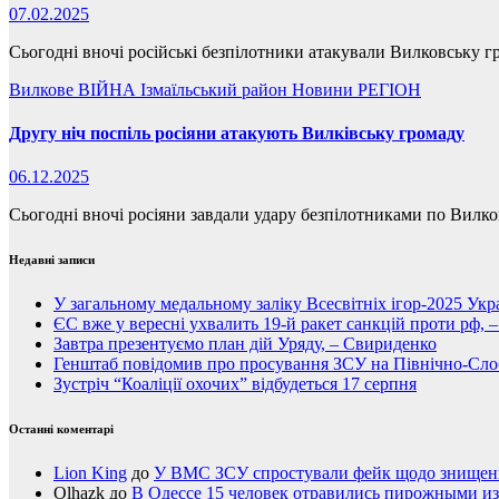
07.02.2025
Сьогодні вночі російські безпілотники атакували Вилковську гр
Вилкове
ВІЙНА
Ізмаїльський район
Новини
РЕГІОН
Другу ніч поспіль росіяни атакують Вилківську громаду
06.12.2025
Сьогодні вночі росіяни завдали удару безпілотниками по Вилков
Недавні записи
У загальному медальному заліку Всесвітніх ігор-2025 Укра
ЄС вже у вересні ухвалить 19-й ракет санкцій проти рф, 
Завтра презентуємо план дій Уряду, – Свириденко
Генштаб повідомив про просування ЗСУ на Північно-Сл
Зустріч “Коаліції охочих” відбудеться 17 серпня
Останні коментарі
Lion King
до
У ВМС ЗСУ спростували фейк щодо знищення
Olhazk
до
В Одессе 15 человек отравились пирожными из