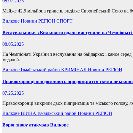
08.07.2025
Майже 42,5 мільйона гривень виділяє Європейський Союз на буд
Вилкове
Новини
РЕГІОН
СПОРТ
Веслувальники з Вилкового вдало виступили на Чемпіонаті
08.05.2025
На Чемпіонаті України з веслування на байдарках і каное сере
медалей.
Вилкове
Ізмаїльський район
КРИМІНАЛ
Новини
РЕГІОН
Правоохоронці повідомляють про розкриття схеми незаконно
07.25.2025
Правоохоронці викрили двох підприємців та міського голову, як
Вилкове
ВІЙНА
Ізмаїльський район
Новини
РЕГІОН
Ворог знову атакував Вилкове