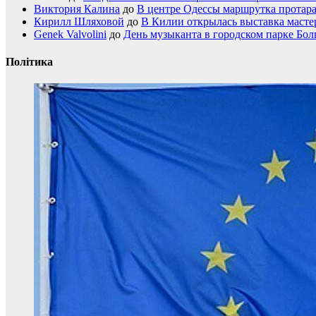
Виктория Калина
до
В центре Одессы маршрутка протар
Кирилл Шляховой
до
В Килии открылась выставка мастер
Genek Valvolini
до
День музыканта в городском парке Бол
Політика