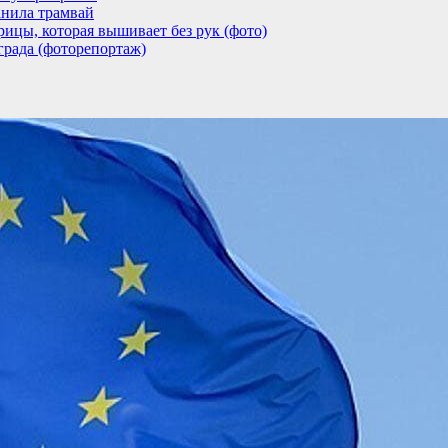
анила трамвай
ицы, которая вышивает без рук (фото)
града (фоторепортаж)