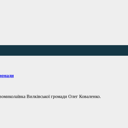
громади
вомиколаївка Вилківської громади Олег Коваленко.