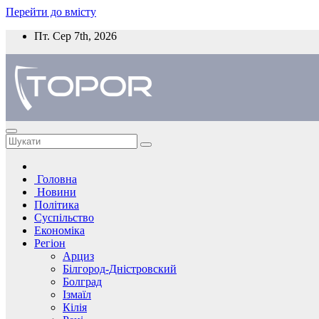
Перейти до вмісту
Пт. Сер 7th, 2026
Головна
Новини
Політика
Суспільство
Економіка
Регіон
Арциз
Білгород-Дністровский
Болград
Ізмаїл
Кілія