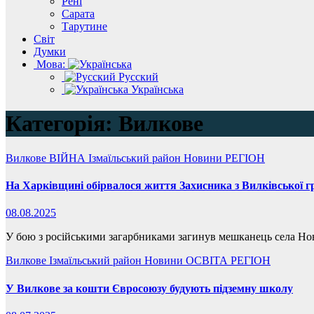
Рені
Сарата
Тарутине
Світ
Думки
Мова:
Русский
Українська
Категорія:
Вилкове
Вилкове
ВІЙНА
Ізмаїльський район
Новини
РЕГІОН
На Харківщині обірвалося життя Захисника з Вилківської 
08.08.2025
У бою з російськими загарбниками загинув мешканець села Но
Вилкове
Ізмаїльський район
Новини
ОСВІТА
РЕГІОН
У Вилкове за кошти Євросоюзу будують підземну школу