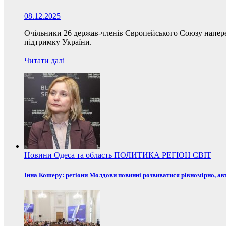
08.12.2025
Очільники 26 держав-членів Європейського Союзу наперед
підтримку України.
Читати далі
Новини
Одеса та область
ПОЛИТИКА
РЕГІОН
СВІТ
Інна Кошеру: регіони Молдови повинні розвиватися рівномірно, ав