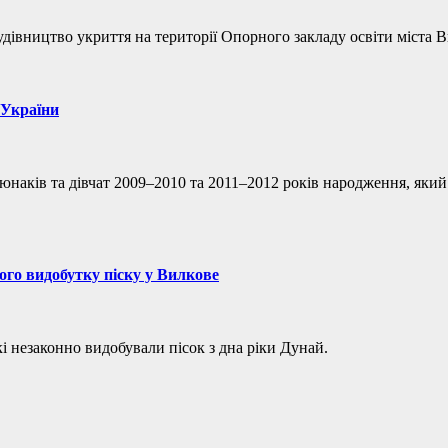
івництво укриття на території Опорного закладу освіти міста В
 України
д юнаків та дівчат 2009–2010 та 2011–2012 років народження, я
го видобутку піску у Вилкове
і незаконно видобували пісок з дна ріки Дунай.