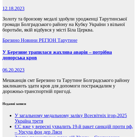
12.18.2023
Золоту та бронзову медалі здобули уродженці Тарутинської
громади Болградського району на Кубку України з вільної
боротьби, якій відбувся у місті Біла Церква.
Брезино
Новини
РЕГІОН
Тарутине
У Березине трапилася жахлива аварія – потрібна
донорська кров
06.20.2023
Мешканців смт Березино та Тарутине Болградського району
закликають здати кров для допомоги постраждалим у
дорожньо-транспортній пригоді.
Недавні записи
У загальному медальному заліку Всесвітніх ігор-2025
Україна третя
ЄС вже у вересні ухвалить 19-й ракет санкцій проти рф,
– Урсула фон дер Ляєн