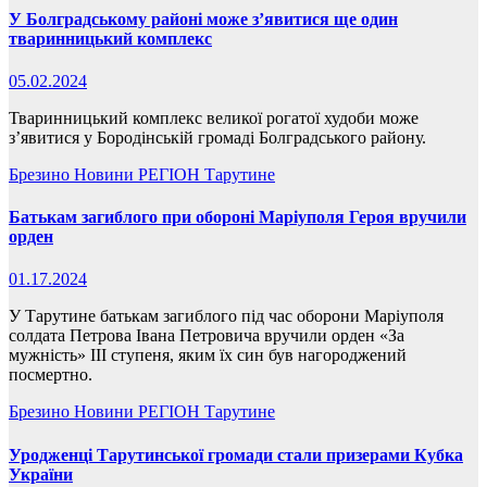
У Болградському районі може з’явитися ще один
тваринницький комплекс
05.02.2024
Тваринницький комплекс великої рогатої худоби може
з’явитися у Бородінській громаді Болградського району.
Брезино
Новини
РЕГІОН
Тарутине
Батькам загиблого при обороні Маріуполя Героя вручили
орден
01.17.2024
У Тарутине батькам загиблого під час оборони Маріуполя
солдата Петрова Івана Петровича вручили орден «За
мужність» ІІІ ступеня, яким їх син був нагороджений
посмертно.
Брезино
Новини
РЕГІОН
Тарутине
Уродженці Тарутинської громади стали призерами Кубка
України