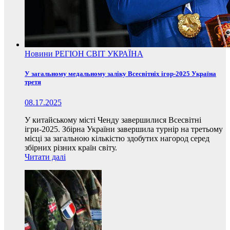
Новини
РЕГІОН
СВІТ
УКРАЇНА
У загальному медальному заліку Всесвітніх ігор-2025 Україна
третя
08.17.2025
У китайському місті Ченду завершилися Всесвітні
ігри-2025. Збірна України завершила турнір на третьому
місці за загальною кількістю здобутих нагород серед
збірних різних країн світу.
Читати далі