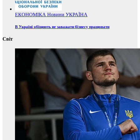
ЕКОНОМІКА
Новини
УКРАЇНА
В Україні обіцяють не заважати бізнесу працювати
Світ