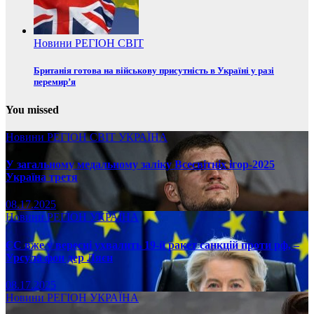
Новини
РЕГІОН
СВІТ
Британія готова на військову присутність в Україні у разі
перемир’я
You missed
Новини
РЕГІОН
СВІТ
УКРАЇНА
У загальному медальному заліку Всесвітніх ігор-2025
Україна третя
08.17.2025
Новини
РЕГІОН
УКРАЇНА
ЄС вже у вересні ухвалить 19-й ракет санкцій проти рф, –
Урсула фон дер Ляєн
08.17.2025
Новини
РЕГІОН
УКРАЇНА