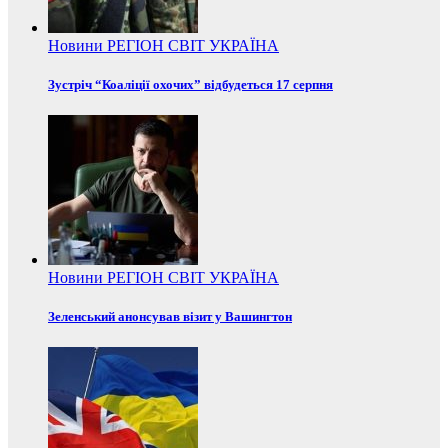
Новини
РЕГІОН
СВІТ
УКРАЇНА
Зустріч “Коаліції охочих” відбудеться 17 серпня
Новини
РЕГІОН
СВІТ
УКРАЇНА
Зеленський анонсував візит у Вашингтон