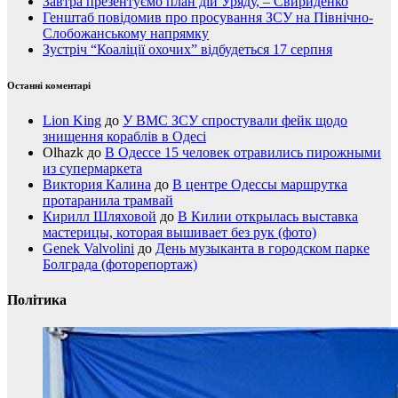
Завтра презентуємо план дій Уряду, – Свириденко
Генштаб повідомив про просування ЗСУ на Північно-
Слобожанському напрямку
Зустріч “Коаліції охочих” відбудеться 17 серпня
Останні коментарі
Lion King
до
У ВМС ЗСУ спростували фейк щодо
знищення кораблів в Одесі
Olhazk
до
В Одессе 15 человек отравились пирожными
из супермаркета
Виктория Калина
до
В центре Одессы маршрутка
протаранила трамвай
Кирилл Шляховой
до
В Килии открылась выставка
мастерицы, которая вышивает без рук (фото)
Genek Valvolini
до
День музыканта в городском парке
Болграда (фоторепортаж)
Політика