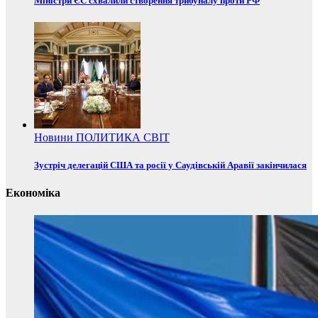
Міністри ЄС схвалили створення трибуналу проти РФ
Новини
ПОЛИТИКА
СВІТ
Зустріч делегацій США та росії у Саудівській Аравії закінчилася
Економіка