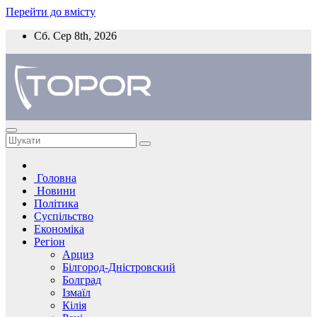
Перейти до вмісту
Сб. Сер 8th, 2026
Головна
Новини
Політика
Суспільство
Економіка
Регіон
Арциз
Білгород-Дністровский
Болград
Ізмаїл
Кілія