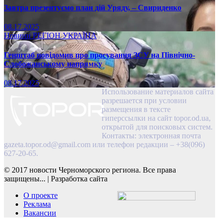
Завтра презентуємо план дій Уряду, – Свириденко
08.17.2025
Новини
РЕГІОН
УКРАЇНА
Генштаб повідомив про просування ЗСУ на Північно-
Слобожанському напрямку
08.17.2025
Использование материалов сайта
разрешается при условии
размещения в тексте
гиперссылки на сайт topor.od.ua,
открытой для поисковых систем.
Контакты: электронная почта
gazeta.topor.od@gmail.com
или телефон редакции – +38(096)
627-20-65.
© 2017 новости Черноморского региона. Все права
защищены...
|
Разработка сайта
О проекте
Реклама
Вакансии