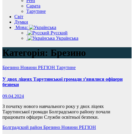
Рені
Сарата
Тарутине
Світ
Думки
Мова:
Русский
Українська
Категорія:
Брезино
Брезино
Новини
РЕГІОН
Тарутине
У двох ліцеях Тарутинської громади з’явилися офіцери
безпеки
09.04.2024
З початку нового навчального року у двох ліцеях
Тарутинської громади Болградського району почали
працювати офіцери Служби освітньої безпеки.
Болградский район
Брезино
Новини
РЕГІОН