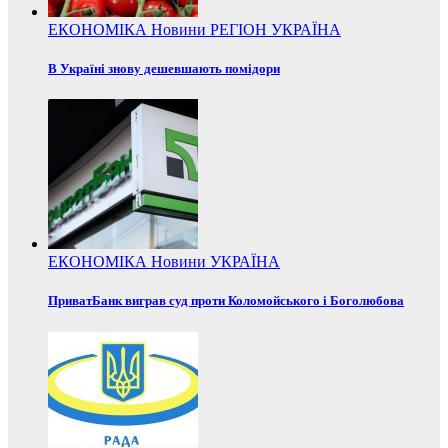
ЕКОНОМІКА
Новини
РЕГІОН
УКРАЇНА
В Україні знову дешевшають помідори
ЕКОНОМІКА
Новини
УКРАЇНА
ПриватБанк виграв суд проти Коломойського і Боголюбова