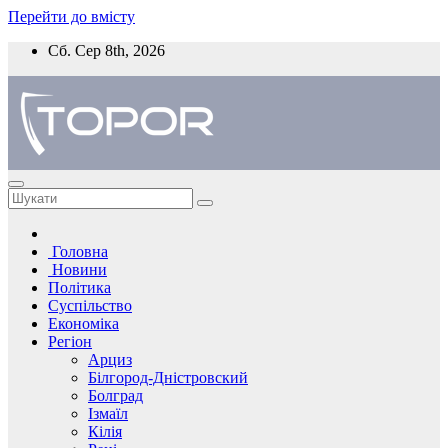
Перейти до вмісту
Сб. Сер 8th, 2026
Головна
Новини
Політика
Суспільство
Економіка
Регіон
Арциз
Білгород-Дністровский
Болград
Ізмаїл
Кілія