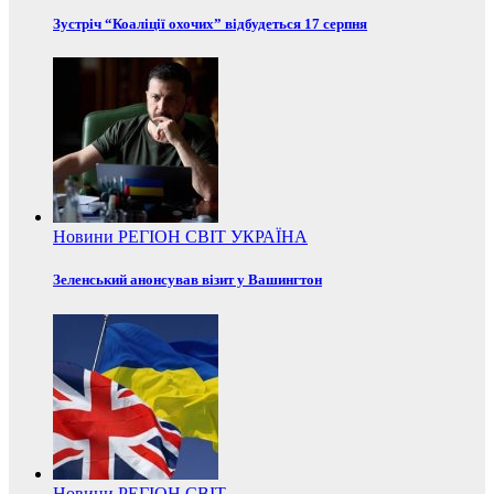
Зустріч “Коаліції охочих” відбудеться 17 серпня
Новини
РЕГІОН
СВІТ
УКРАЇНА
Зеленський анонсував візит у Вашингтон
Новини
РЕГІОН
СВІТ