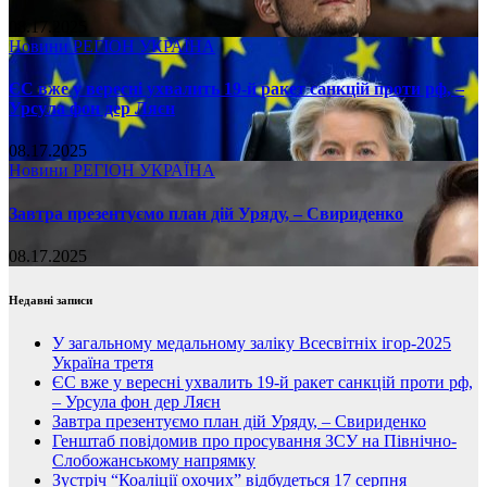
08.17.2025
Новини
РЕГІОН
УКРАЇНА
ЄС вже у вересні ухвалить 19-й ракет санкцій проти рф, –
Урсула фон дер Ляєн
08.17.2025
Новини
РЕГІОН
УКРАЇНА
Завтра презентуємо план дій Уряду, – Свириденко
08.17.2025
Недавні записи
У загальному медальному заліку Всесвітніх ігор-2025
Україна третя
ЄС вже у вересні ухвалить 19-й ракет санкцій проти рф,
– Урсула фон дер Ляєн
Завтра презентуємо план дій Уряду, – Свириденко
Генштаб повідомив про просування ЗСУ на Північно-
Слобожанському напрямку
Зустріч “Коаліції охочих” відбудеться 17 серпня