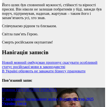
Його шлях був сповнений мужності, стійкості та вірності
присязі. Він ніколи не залишав побратимів у біді, завжди був
поруч, підтримував, надихав, жартував – таким його і
запам’ятають усі, хто знав.
Співчуваємо рідним та близьким.
Світла пам’ять Герою.
Смерть російським окупантам!
Навігація записів
Новий мовний омбудсман пропонує скасувати особливий
статус російської мови в законодавстві
В Україні обіцяють не заважати бізнесу працювати
Пов’язаний запис
Новини
РЕГІОН
СВІТ
УКРАЇНА
У загальному медальному заліку Всесвітніх ігор-2025
Україна третя