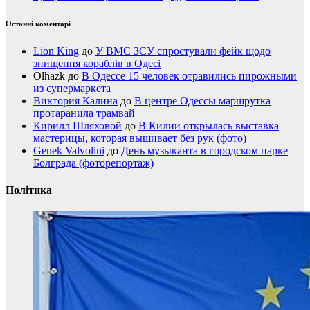
Останні коментарі
Lion King
до
У ВМС ЗСУ спростували фейк щодо
знищення кораблів в Одесі
Olhazk
до
В Одессе 15 человек отравились пирожными
из супермаркета
Виктория Калина
до
В центре Одессы маршрутка
протаранила трамвай
Кирилл Шляховой
до
В Килии открылась выставка
мастерицы, которая вышивает без рук (фото)
Genek Valvolini
до
День музыканта в городском парке
Болграда (фоторепортаж)
Політика