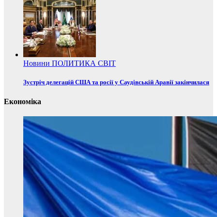
Новини
ПОЛИТИКА
СВІТ
Зустріч делегацій США та росії у Саудівській Аравії закінчилася
Економіка