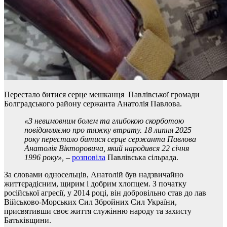
Перестало битися серце мешканця Павлівської громади
Болградського району сержанта Анатолія Павлова.
«З невимовним болем та глибокою скорботою
повідомляємо про тяжку втрату. 18 липня 2025
року перестало битися серце сержанта Павлова
Анатолія Вікторовича, який народився 22 січня
1996 року»,
–
розповіла
Павлівська сільрада.
За словами односельців, Анатолій був надзвичайно
життєрадісним, щирим і добрим хлопцем. З початку
російської агресії, у 2014 році, він добровільно став до лав
Військово-Морських Сил Збройних Сил України,
присвятивши своє життя служінню народу та захисту
Батьківщини.