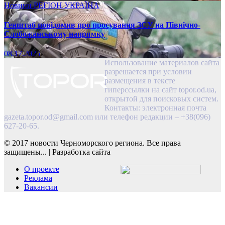
Новини
РЕГІОН
УКРАЇНА
Генштаб повідомив про просування ЗСУ на Північно-
Слобожанському напрямку
08.17.2025
Использование материалов сайта
разрешается при условии
размещения в тексте
гиперссылки на сайт topor.od.ua,
открытой для поисковых систем.
Контакты: электронная почта
gazeta.topor.od@gmail.com
или телефон редакции – +38(096)
627-20-65.
© 2017 новости Черноморского региона. Все права
защищены...
|
Разработка сайта
О проекте
Реклама
Вакансии