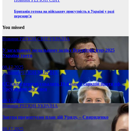
Британія готова на військову присутність в Україні у разі
перемир’я
You missed
Новини
РЕГІОН
СВІТ
УКРАЇНА
У загальному медальному заліку Всесвітніх ігор-2025
Україна третя
08.17.2025
Новини
РЕГІОН
УКРАЇНА
ЄС вже у вересні ухвалить 19-й ракет санкцій проти рф, –
Урсула фон дер Ляєн
08.17.2025
Новини
РЕГІОН
УКРАЇНА
Завтра презентуємо план дій Уряду, – Свириденко
08.17.2025