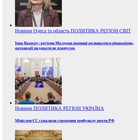
Новини
Одеса та область
ПОЛИТИКА
РЕГІОН
СВІТ
Інна Кошеру: регіони Молдови повинні розвиватися рівномірно,
автономії надавати не плануємо
Новини
ПОЛИТИКА
РЕГІОН
УКРАЇНА
Міністри ЄС схвалили створення трибуналу проти РФ