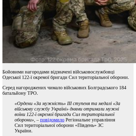
Бойовими нагородами відзначені військовослужбовці
Одеської 122-ї окремої бригади Сил територіальної оборони.
Серед нагороджених чимало військових Болградського 184
батальйону ТРО.
«Ордени «За мужність» III ступеня та медалі «За
військову службу Україні» днями отримали мужні
воїни 122-ї окремої бригади Сил територіальної
оборони»,
–
повідомило
Регіональне управління
Сил територіальної оборони «Південь» ЗС
України.