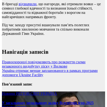
В бригаді
відзначили
, що нагороди, які отримали вояки – це
символ глибокої вдячності та визнання їхньої стійкості,
самовідданості та відважної боротьби з ворогом на
найгарячіших напрямках фронту.
Під час заходу присутні вшанували пам’ять полеглих
побратимів хвилиною мовчання та спільно виконали
Державний Гімн України.
Навігація записів
Правоохоронці повідомляють про розкриття схеми
незаконного видобутку піску у Вилкове
Україна отримає менше запланованого в рамках програми
допомоги Ukraine Facility
Пов’язаний запис
Новини
РЕГІОН
СВІТ
УКРАЇНА
У загальному медальному заліку Всесвітніх ігор-2025