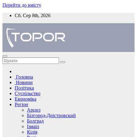
Перейти до вмісту
Сб. Сер 8th, 2026
Головна
Новини
Політика
Суспільство
Економіка
Регіон
Арциз
Білгород-Дністровский
Болград
Ізмаїл
Кілія