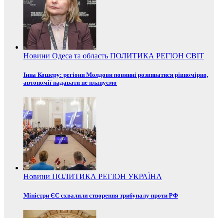
Новини
Одеса та область
ПОЛИТИКА
РЕГІОН
СВІТ
Інна Кошеру: регіони Молдови повинні розвиватися рівномірно,
автономії надавати не плануємо
Новини
ПОЛИТИКА
РЕГІОН
УКРАЇНА
Міністри ЄС схвалили створення трибуналу проти РФ