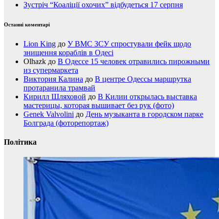
Зустріч “Коаліції охочих” відбудеться 17 серпня
Останні коментарі
Lion King
до
У ВМС ЗСУ спростували фейк щодо
знищення кораблів в Одесі
Olhazk
до
В Одессе 15 человек отравились пирожными
из супермаркета
Виктория Калина
до
В центре Одессы маршрутка
протаранила трамвай
Кирилл Шляховой
до
В Килии открылась выставка
мастерицы, которая вышивает без рук (фото)
Genek Valvolini
до
День музыканта в городском парке
Болграда (фоторепортаж)
Політика