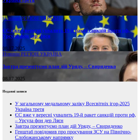
Україна третя
08.17.2025
Новини
РЕГІОН
УКРАЇНА
ЄС вже у вересні ухвалить 19-й ракет санкцій проти рф, –
Урсула фон дер Ляєн
08.17.2025
Новини
РЕГІОН
УКРАЇНА
Завтра презентуємо план дій Уряду, – Свириденко
08.17.2025
Недавні записи
У загальному медальному заліку Всесвітніх ігор-2025
Україна третя
ЄС вже у вересні ухвалить 19-й ракет санкцій проти рф,
– Урсула фон дер Ляєн
Завтра презентуємо план дій Уряду, – Свириденко
Генштаб повідомив про просування ЗСУ на Північно-
Слобожанському напрямку