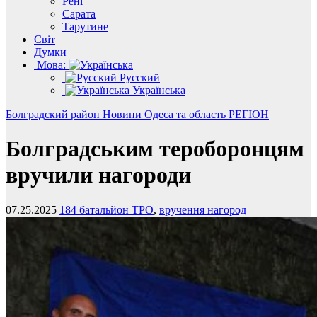
Рені
Сарата
Тарутине
Світ
Думки
Мова:
Русский
Українська
Болградский район
Новини
Одеса та область
РЕГІОН
Болградським тероборонцям
вручили нагороди
07.25.2025
184 батальйон ТРО
,
вручення нагород