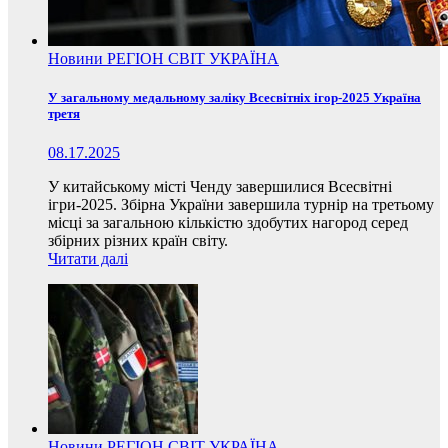
Новини
РЕГІОН
СВІТ
УКРАЇНА
У загальному медальному заліку Всесвітніх ігор-2025 Україна
третя
08.17.2025
У китайському місті Ченду завершилися Всесвітні
ігри-2025. Збірна України завершила турнір на третьому
місці за загальною кількістю здобутих нагород серед
збірних різних країн світу.
Читати далі
Новини
РЕГІОН
СВІТ
УКРАЇНА