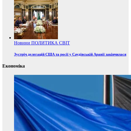
Новини
ПОЛИТИКА
СВІТ
Зустріч делегацій США та росії у Саудівській Аравії закінчилася
Економіка