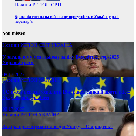
Новини
РЕГІОН
СВІТ
Британія готова на військову присутність в Україні у разі
перемир’я
You missed
Новини
РЕГІОН
СВІТ
УКРАЇНА
У загальному медальному заліку Всесвітніх ігор-2025
Україна третя
08.17.2025
Новини
РЕГІОН
УКРАЇНА
ЄС вже у вересні ухвалить 19-й ракет санкцій проти рф, –
Урсула фон дер Ляєн
08.17.2025
Новини
РЕГІОН
УКРАЇНА
Завтра презентуємо план дій Уряду, – Свириденко