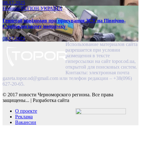
08.17.2025
Новини
РЕГІОН
УКРАЇНА
Генштаб повідомив про просування ЗСУ на Північно-
Слобожанському напрямку
08.17.2025
Использование материалов сайта
разрешается при условии
размещения в тексте
гиперссылки на сайт topor.od.ua,
открытой для поисковых систем.
Контакты: электронная почта
gazeta.topor.od@gmail.com
или телефон редакции – +38(096)
627-20-65.
© 2017 новости Черноморского региона. Все права
защищены...
|
Разработка сайта
О проекте
Реклама
Вакансии