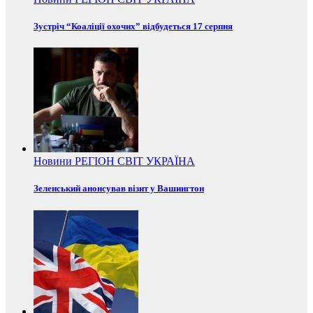
Зустріч “Коаліції охочих” відбудеться 17 серпня
Новини
РЕГІОН
СВІТ
УКРАЇНА
Зеленський анонсував візит у Вашингтон