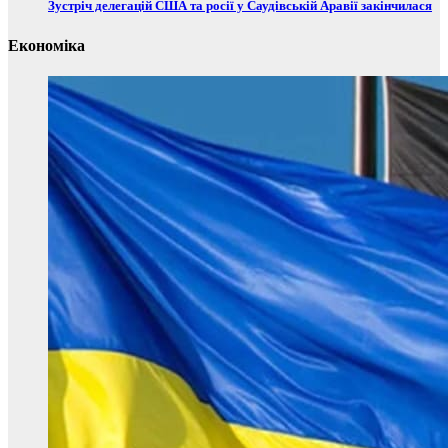
Зустріч делегацій США та росії у Саудівській Аравії закінчилася
Економіка