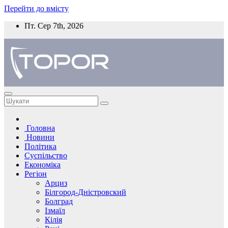
Перейти до вмісту
Пт. Сер 7th, 2026
Головна
Новини
Політика
Суспільство
Економіка
Регіон
Арциз
Білгород-Дністровский
Болград
Ізмаїл
Кілія