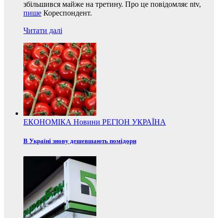
збільшився майже на третину. Про це повідомляє ntv,
пише
Кореспондент.
Читати далі
ЕКОНОМІКА
Новини
РЕГІОН
УКРАЇНА
В Україні знову дешевшають помідори