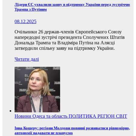
Лідери ЄС ухвалили заяву в підтримку України перед зустріччю
Трампа з Путіним
08.12.2025
Очільники 26 держав-членів Європейського Союзу
напередодні зустрічі президента Сполучених Штатів
Дональда Трампа та Владіміра Путіна на Алясці
затвердили спільну заяву на підтримку України.
Читати далі
Новини
Одеса та область
ПОЛИТИКА
РЕГІОН
СВІТ
Інна Кошеру: регіони Молдови повинні розвиватися рівномірно,
автономії надавати не плануємо