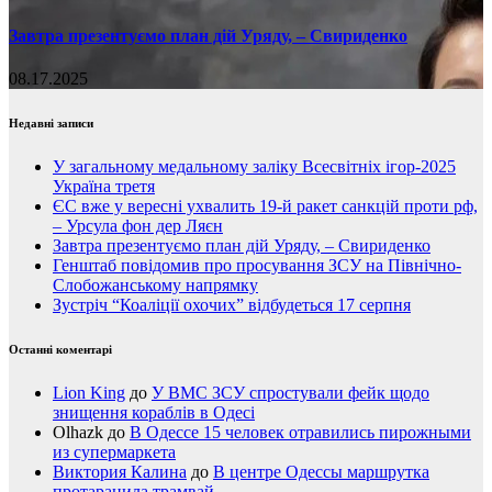
Завтра презентуємо план дій Уряду, – Свириденко
08.17.2025
Недавні записи
У загальному медальному заліку Всесвітніх ігор-2025
Україна третя
ЄС вже у вересні ухвалить 19-й ракет санкцій проти рф,
– Урсула фон дер Ляєн
Завтра презентуємо план дій Уряду, – Свириденко
Генштаб повідомив про просування ЗСУ на Північно-
Слобожанському напрямку
Зустріч “Коаліції охочих” відбудеться 17 серпня
Останні коментарі
Lion King
до
У ВМС ЗСУ спростували фейк щодо
знищення кораблів в Одесі
Olhazk
до
В Одессе 15 человек отравились пирожными
из супермаркета
Виктория Калина
до
В центре Одессы маршрутка
протаранила трамвай