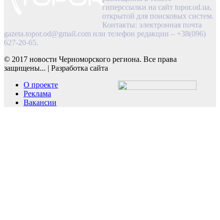
гиперссылки на сайт topor.od.ua,
открытой для поисковых систем.
Контакты: электронная почта
gazeta.topor.od@gmail.com
или телефон редакции – +38(096)
627-20-65.
© 2017 новости Черноморского региона. Все права
защищены...
|
Разработка сайта
О проекте
Реклама
Вакансии