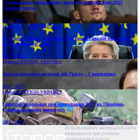
У загальному медальному заліку Всесвітніх ігор-2025
Україна третя
08.17.2025
Новини
РЕГІОН
УКРАЇНА
ЄС вже у вересні ухвалить 19-й ракет санкцій проти рф, –
Урсула фон дер Ляєн
08.17.2025
Новини
РЕГІОН
УКРАЇНА
Завтра презентуємо план дій Уряду, – Свириденко
08.17.2025
Новини
РЕГІОН
УКРАЇНА
Генштаб повідомив про просування ЗСУ на Північно-
Слобожанському напрямку
08.17.2025
Использование материалов сайта
разрешается при условии
размещения в тексте