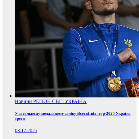
Новини
РЕГІОН
СВІТ
УКРАЇНА
У загальному медальному заліку Всесвітніх ігор-2025 Україна
третя
08.17.2025