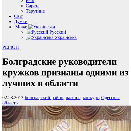
Рені
Сарата
Тарутине
Світ
Думки
Мова:
Русский
Українська
РЕГІОН
Болградские руководители
кружков признаны одними из
лучших в области
02.28.2013
Болградский район
,
важное
,
конкурс
,
Одесская
область