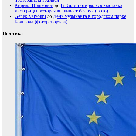
Кирилл Шляховой
до
В Килии открылась выставка
мастерицы, которая вышивает без рук (фото)
Genek Valvolini
до
День музыканта в городском парке
Болграда (фоторепортаж)
Політика