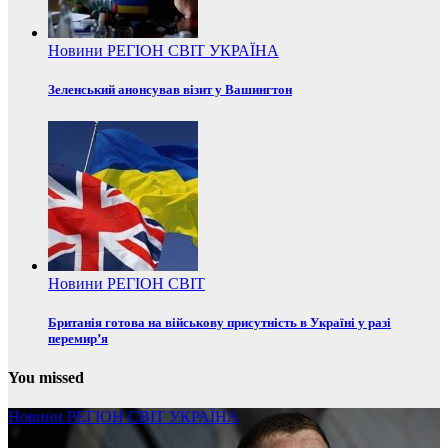
Новини
РЕГІОН
СВІТ
УКРАЇНА
Зеленський анонсував візит у Вашингтон
Новини
РЕГІОН
СВІТ
Британія готова на військову присутність в Україні у разі
перемир’я
You missed
Новини
РЕГІОН
СВІТ
УКРАЇНА