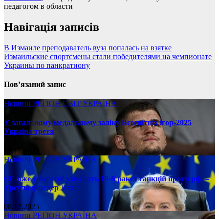
педагогом в области
Навігація записів
В Измаиле преподаватель вуза попалась на взятке
Измаильские спортсмены стали победителями на чемпионате
Украины по панкратиону
Пов’язаний запис
Новини
РЕГІОН
СВІТ
УКРАЇНА
У загальному медальному заліку Всесвітніх ігор-2025
Україна третя
08.17.2025
Новини
РЕГІОН
УКРАЇНА
ЄС вже у вересні ухвалить 19-й ракет санкцій проти рф, –
Урсула фон дер Ляєн
08.17.2025
Новини
РЕГІОН
УКРАЇНА