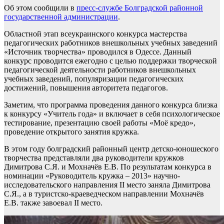
Об этом сообщили в
пресс-службе Болградской районной
государственной администрации
.
Областной этап всеукраинского конкурса мастерства
педагогических работников внешкольных учебных заведений
«Источник творчества» проводился в Одессе. Данный
конкурс проводится ежегодно с целью поддержки творческой
педагогической деятельности работников внешкольных
учебных заведений, популяризации педагогических
достижений, повышения авторитета педагогов.
Заметим, что программа проведения данного конкурса близка
к конкурсу «Учитель года» и включает в себя психологическое
тестирование, презентацию своей работы «Моё кредо»,
проведение открытого занятия кружка.
В этом году болградский районный центр детско-юношеского
творчества представляли два руководители кружков
Димитрова С.Я. и Мохначёв Е.В. По результатам конкурса в
номинации «Руководитель кружка – 2013» научно-
исследовательского направления II место заняла Димитрова
С.Я., а в туристско-краеведческом направлении Мохначёв
Е.В. также завоевал II место.