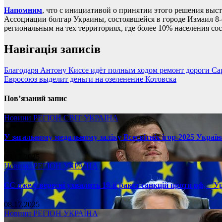
Напомним
, что с инициативой о принятии этого решения выст
Ассоциации болгар Украины, состоявшейся в городе Измаил 8-о
региональным на тех территориях, где более 10% населения со
Навігація записів
Благодаря Антону Киссе идёт полным ходом ремонт дороги С
Евросоюз выделит деньги на озеленение Котовска
Пов’язаний запис
Новини
РЕГІОН
СВІТ
УКРАЇНА
У загальному медальному заліку Всесвітніх ігор-2025 Україн
08.17.2025
Новини
РЕГІОН
УКРАЇНА
ЄС вже у вересні ухвалить 19-й ракет санкцій проти рф, – У
08.17.2025
Новини
РЕГІОН
УКРАЇНА