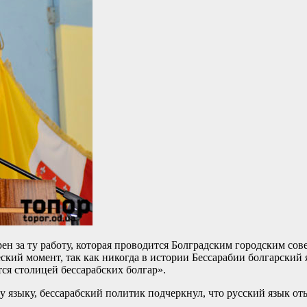
рен за ту работу, которая проводится Болградским городским с
кий момент, так как никогда в истории Бессарабии болгарский я
тся столицей бессарабских болгар».
му языку, бессарабский политик подчеркнул, что русский язык о