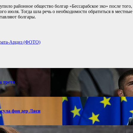
упило районное общество болгар «Бессарабское эхо» после того,
го июля. Тогда шла речь о необходимости обратиться в местные
ставляют болгары.
арата-Арциз (ФОТО)
а третя
рсула фон дер Ляєн