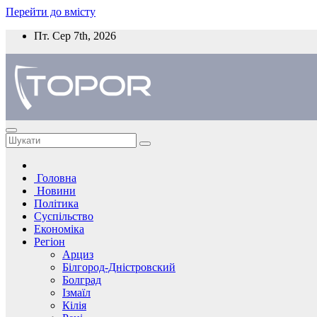
Перейти до вмісту
Пт. Сер 7th, 2026
Головна
Новини
Політика
Суспільство
Економіка
Регіон
Арциз
Білгород-Дністровский
Болград
Ізмаїл
Кілія