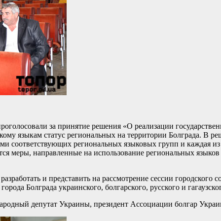
 проголосовали за принятие решения «О реализации государстве
ому языкам статус региональных на территории Болграда. В реш
лями соответствующих региональных языковых групп и каждая из 
тся меры, направленные на использование региональных языко
разработать и представить на рассмотрение сессии городского 
орода Болграда украинского, болгарского, русского и гагаузско
 народный депутат Украины, президент Ассоциации болгар Укра