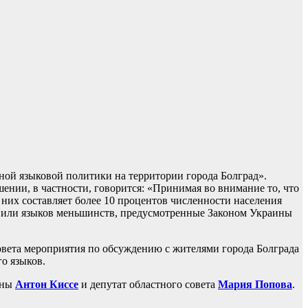
нной языковой политики на территории города Болград».
ении, в частности, говорится: «Принимая во внимание то, что
них составляет более 10 процентов численности населения
в или языков меньшинств, предусмотренные Законом Украины
совета мероприятия по обсуждению с жителями города Болграда
го языков.
ины
Антон Киссе
и депутат областного совета
Мария Попова
.