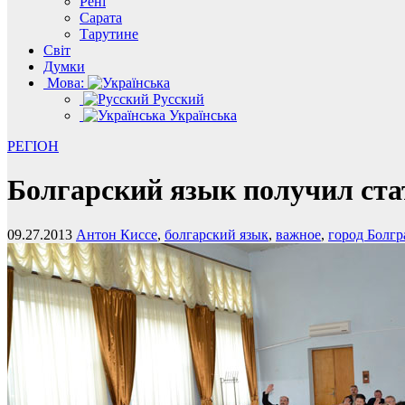
Рені
Сарата
Тарутине
Світ
Думки
Мова:
Русский
Українська
РЕГІОН
Болгарский язык получил ста
09.27.2013
Антон Киссе
,
болгарский язык
,
важное
,
город Болгр