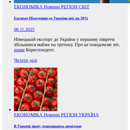
ЕКОНОМІКА
Новини
РЕГІОН
СВІТ
Експорт Німеччини до України зріс на 30%
08.11.2025
Німецький експорт до України у першому півріччі
збільшився майже на третину. Про це повідомляє ntv,
пише
Кореспондент.
Читати далі
ЕКОНОМІКА
Новини
РЕГІОН
УКРАЇНА
В Україні знову дешевшають помідори