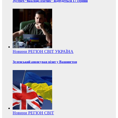
Зустріч “Коаліції охочих” відбудеться 17 серпня
Новини
РЕГІОН
СВІТ
УКРАЇНА
Зеленський анонсував візит у Вашингтон
Новини
РЕГІОН
СВІТ