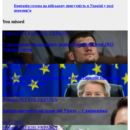
Британія готова на військову присутність в Україні у разі
перемир’я
You missed
Новини
РЕГІОН
СВІТ
УКРАЇНА
У загальному медальному заліку Всесвітніх ігор-2025
Україна третя
08.17.2025
Новини
РЕГІОН
УКРАЇНА
ЄС вже у вересні ухвалить 19-й ракет санкцій проти рф, –
Урсула фон дер Ляєн
08.17.2025
Новини
РЕГІОН
УКРАЇНА
Завтра презентуємо план дій Уряду, – Свириденко
08.17.2025
Новини
РЕГІОН
УКРАЇНА