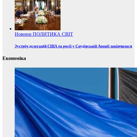
Новини
ПОЛИТИКА
СВІТ
Зустріч делегацій США та росії у Саудівській Аравії закінчилася
Економіка