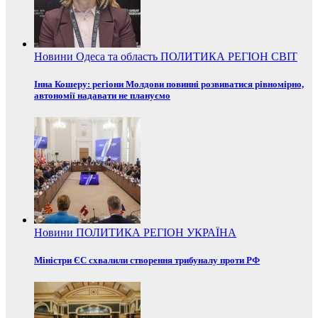
Новини
Одеса та область
ПОЛИТИКА
РЕГІОН
СВІТ
Інна Кошеру: регіони Молдови повинні розвиватися рівномірно,
автономії надавати не плануємо
Новини
ПОЛИТИКА
РЕГІОН
УКРАЇНА
Міністри ЄС схвалили створення трибуналу проти РФ