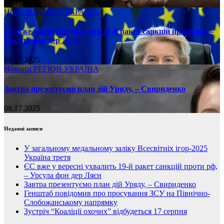
08.17.2025
Новини
РЕГІОН
УКРАЇНА
ЄС вже у вересні ухвалить 19-й ракет санкцій проти рф, –
Урсула фон дер Ляєн
08.17.2025
Новини
РЕГІОН
УКРАЇНА
Завтра презентуємо план дій Уряду, – Свириденко
08.17.2025
Недавні записи
У загальному медальному заліку Всесвітніх ігор-2025
Україна третя
ЄС вже у вересні ухвалить 19-й ракет санкцій проти рф,
– Урсула фон дер Ляєн
Завтра презентуємо план дій Уряду, – Свириденко
Генштаб повідомив про просування ЗСУ на Північно-
Слобожанському напрямку
Зустріч “Коаліції охочих” відбудеться 17 серпня