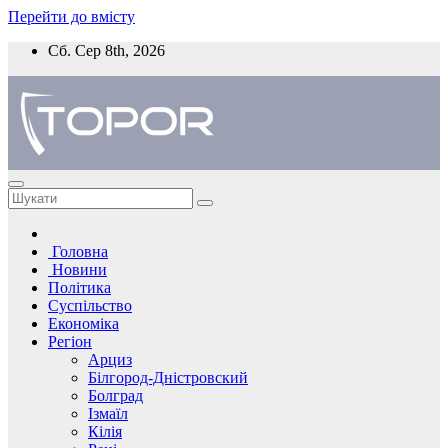
Перейти до вмісту
Сб. Сер 8th, 2026
Головна
Новини
Політика
Суспільство
Економіка
Регіон
Арциз
Білгород-Дністровский
Болград
Ізмаїл
Кілія