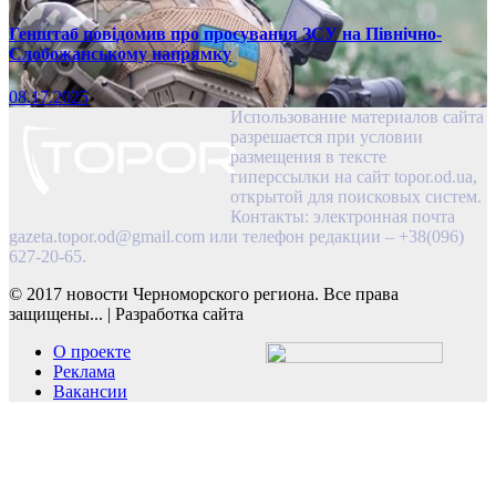
Генштаб повідомив про просування ЗСУ на Північно-
Слобожанському напрямку
08.17.2025
Использование материалов сайта
разрешается при условии
размещения в тексте
гиперссылки на сайт topor.od.ua,
открытой для поисковых систем.
Контакты: электронная почта
gazeta.topor.od@gmail.com
или телефон редакции – +38(096)
627-20-65.
© 2017 новости Черноморского региона. Все права
защищены...
|
Разработка сайта
О проекте
Реклама
Вакансии