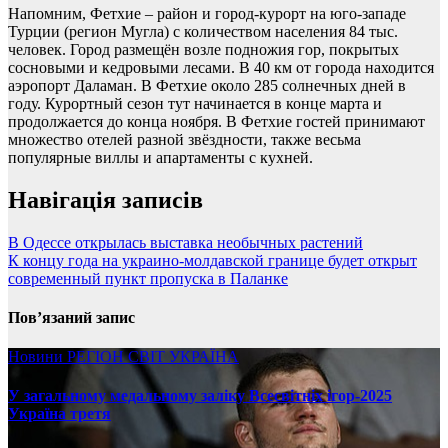
Напомним, Фетхие – район и город-курорт на юго-западе
Турции (регион Мугла) с количеством населения 84 тыс.
человек. Город размещён возле подножия гор, покрытых
сосновыми и кедровыми лесами. В 40 км от города находится
аэропорт Даламан. В Фетхие около 285 солнечных дней в
году. Курортный сезон тут начинается в конце марта и
продолжается до конца ноября. В Фетхие гостей принимают
множество отелей разной звёздности, также весьма
популярные виллы и апартаменты с кухней.
Навігація записів
В Одессе открылась выставка необычных растений
К концу года на украино-молдавской границе будет открыт
современный пункт пропуска в Паланке
Пов’язаний запис
Новини
РЕГІОН
СВІТ
УКРАЇНА
У загальному медальному заліку Всесвітніх ігор-2025
Україна третя