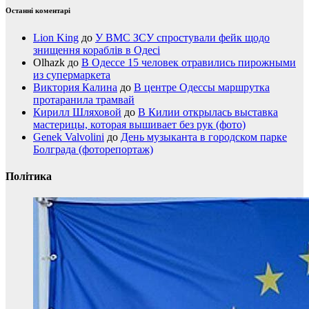
Останні коментарі
Lion King
до
У ВМС ЗСУ спростували фейк щодо
знищення кораблів в Одесі
Olhazk
до
В Одессе 15 человек отравились пирожными
из супермаркета
Виктория Калина
до
В центре Одессы маршрутка
протаранила трамвай
Кирилл Шляховой
до
В Килии открылась выставка
мастерицы, которая вышивает без рук (фото)
Genek Valvolini
до
День музыканта в городском парке
Болграда (фоторепортаж)
Політика