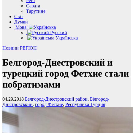
Рені
Сарата
Тарутине
Світ
Думки
Мова:
Русский
Українська
Новини
РЕГІОН
Белгород-Днестровский и
турецкий город Фетхие стали
побратимами
04.29.2018
Белгород-Днестровский район
,
Білгород-
Дністровський
,
город Фетхие
,
Республика Турция