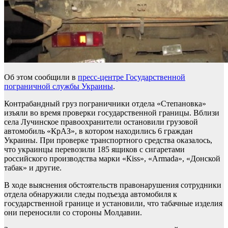
Об этом сообщили в
пресс-центре Государственной
пограничной службы Украины
.
Контрабандный груз пограничники отдела «Степановка»
изъяли во время проверки государственной границы. Вблизи
села Лучинское правоохранители остановили грузовой
автомобиль «КрАЗ», в котором находились 6 граждан
Украины. При проверке транспортного средства оказалось,
что украинцы перевозили 185 ящиков с сигаретами
российского производства марки «Кіss», «Armada», «Донской
табак» и другие.
В ходе выяснения обстоятельств правонарушения сотрудники
отдела обнаружили следы подъезда автомобиля к
государственной границе и установили, что табачные изделия
они переносили со стороны Молдавии.