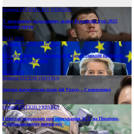
Новини
РЕГІОН
СВІТ
УКРАЇНА
У загальному медальному заліку Всесвітніх ігор-2025
Україна третя
08.17.2025
Новини
РЕГІОН
УКРАЇНА
ЄС вже у вересні ухвалить 19-й ракет санкцій проти рф, –
Урсула фон дер Ляєн
08.17.2025
Новини
РЕГІОН
УКРАЇНА
Завтра презентуємо план дій Уряду, – Свириденко
08.17.2025
Новини
РЕГІОН
УКРАЇНА
Генштаб повідомив про просування ЗСУ на Північно-
Слобожанському напрямку