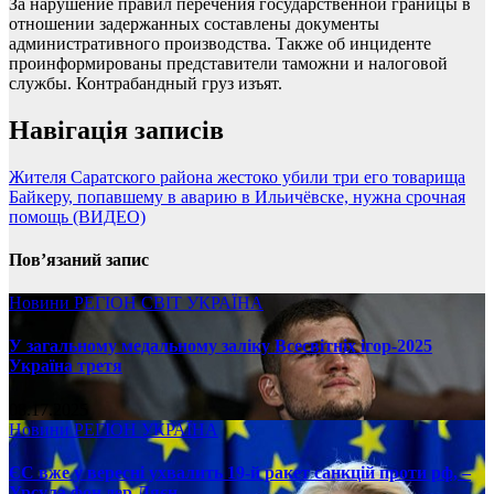
За нарушение правил перечения государственной границы в
отношении задержанных составлены документы
административного производства. Также об инциденте
проинформированы представители таможни и налоговой
службы. Контрабандный груз изъят.
Навігація записів
Жителя Саратского района жестоко убили три его товарища
Байкеру, попавшему в аварию в Ильичёвске, нужна срочная
помощь (ВИДЕО)
Пов’язаний запис
Новини
РЕГІОН
СВІТ
УКРАЇНА
У загальному медальному заліку Всесвітніх ігор-2025
Україна третя
08.17.2025
Новини
РЕГІОН
УКРАЇНА
ЄС вже у вересні ухвалить 19-й ракет санкцій проти рф, –
Урсула фон дер Ляєн