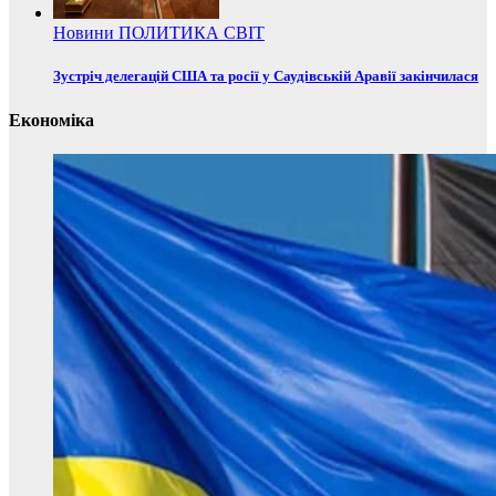
Новини
ПОЛИТИКА
СВІТ
Зустріч делегацій США та росії у Саудівській Аравії закінчилася
Економіка