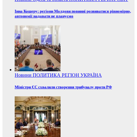
Інна Кошеру: регіони Молдови повинні розвиватися рівномірно,
автономії надавати не плануємо
Новини
ПОЛИТИКА
РЕГІОН
УКРАЇНА
Міністри ЄС схвалили створення трибуналу проти РФ