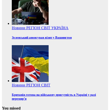
Новини
РЕГІОН
СВІТ
УКРАЇНА
Зеленський анонсував візит у Вашингтон
Новини
РЕГІОН
СВІТ
Британія готова на військову присутність в Україні у разі
перемир’я
You missed