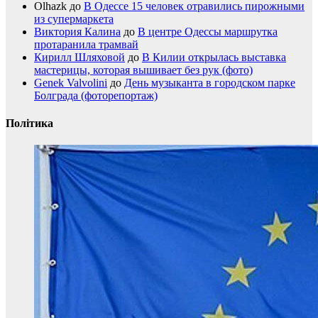
Olhazk
до
В Одессе 15 человек отравились пирожными
из супермаркета
Виктория Калина
до
В центре Одессы маршрутка
протаранила трамвай
Кирилл Шляховой
до
В Килии открылась выставка
мастерицы, которая вышивает без рук (фото)
Genek Valvolini
до
День музыканта в городском парке
Болграда (фоторепортаж)
Політика