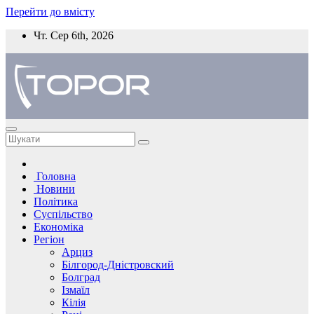
Перейти до вмісту
Чт. Сер 6th, 2026
Головна
Новини
Політика
Суспільство
Економіка
Регіон
Арциз
Білгород-Дністровский
Болград
Ізмаїл
Кілія