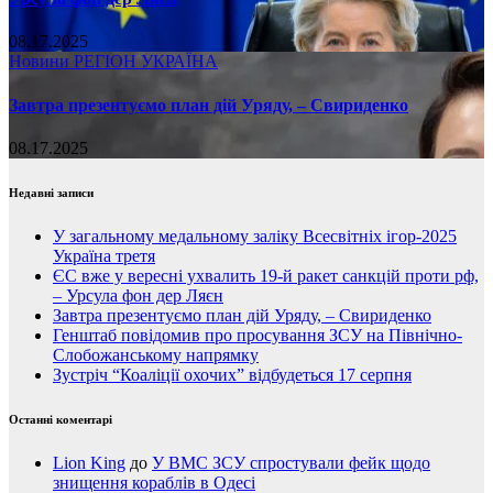
08.17.2025
Новини
РЕГІОН
УКРАЇНА
Завтра презентуємо план дій Уряду, – Свириденко
08.17.2025
Недавні записи
У загальному медальному заліку Всесвітніх ігор-2025
Україна третя
ЄС вже у вересні ухвалить 19-й ракет санкцій проти рф,
– Урсула фон дер Ляєн
Завтра презентуємо план дій Уряду, – Свириденко
Генштаб повідомив про просування ЗСУ на Північно-
Слобожанському напрямку
Зустріч “Коаліції охочих” відбудеться 17 серпня
Останні коментарі
Lion King
до
У ВМС ЗСУ спростували фейк щодо
знищення кораблів в Одесі