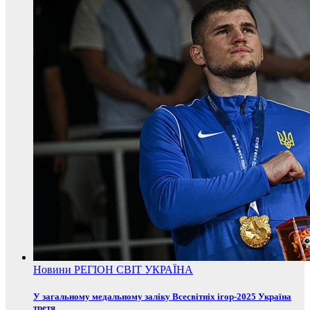
Новини
РЕГІОН
СВІТ
УКРАЇНА
У загальному медальному заліку Всесвітніх ігор-2025 Україна
третя