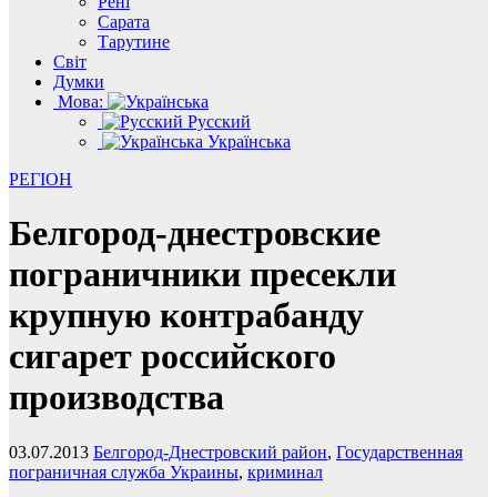
Рені
Сарата
Тарутине
Світ
Думки
Мова:
Русский
Українська
РЕГІОН
Белгород-днестровские
пограничники пресекли
крупную контрабанду
сигарет российского
производства
03.07.2013
Белгород-Днестровский район
,
Государственная
пограничная служба Украины
,
криминал