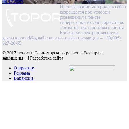
08.17.2025
Использование материалов сайта
разрешается при условии
размещения в тексте
гиперссылки на сайт topor.od.ua,
открытой для поисковых систем.
Контакты: электронная почта
gazeta.topor.od@gmail.com
или телефон редакции – +38(096)
627-20-65.
© 2017 новости Черноморского региона. Все права
защищены...
|
Разработка сайта
О проекте
Реклама
Вакансии