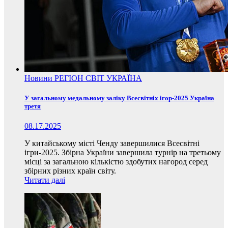
Новини
РЕГІОН
СВІТ
УКРАЇНА
У загальному медальному заліку Всесвітніх ігор-2025 Україна
третя
08.17.2025
У китайському місті Ченду завершилися Всесвітні
ігри-2025. Збірна України завершила турнір на третьому
місці за загальною кількістю здобутих нагород серед
збірних різних країн світу.
Читати далі