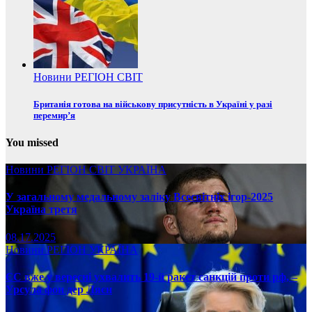
Новини
РЕГІОН
СВІТ
Британія готова на військову присутність в Україні у разі
перемир’я
You missed
Новини
РЕГІОН
СВІТ
УКРАЇНА
У загальному медальному заліку Всесвітніх ігор-2025
Україна третя
08.17.2025
Новини
РЕГІОН
УКРАЇНА
ЄС вже у вересні ухвалить 19-й ракет санкцій проти рф, –
Урсула фон дер Ляєн