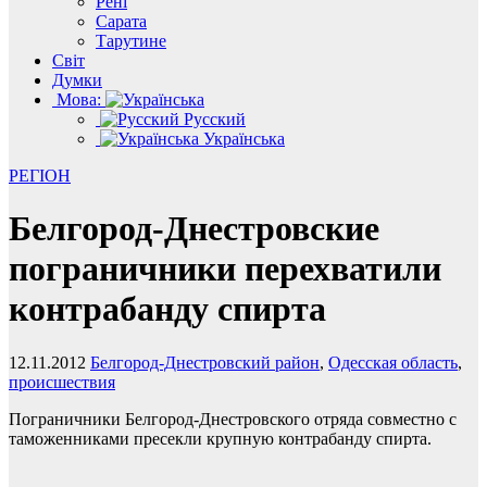
Рені
Сарата
Тарутине
Світ
Думки
Мова:
Русский
Українська
РЕГІОН
Белгород-Днестровские
пограничники перехватили
контрабанду спирта
12.11.2012
Белгород-Днестровский район
,
Одесская область
,
происшествия
Пограничники Белгород-Днестровского отряда совместно с
таможенниками пресекли крупную контрабанду спирта.