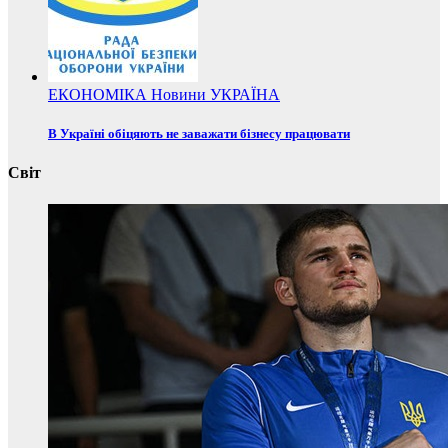
ЕКОНОМІКА
Новини
УКРАЇНА
В Україні обіцяють не заважати бізнесу працювати
Світ