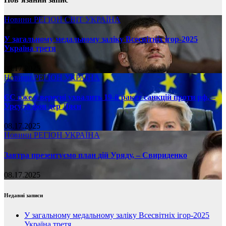
Новини
РЕГІОН
СВІТ
УКРАЇНА
У загальному медальному заліку Всесвітніх ігор-2025
Україна третя
08.17.2025
Новини
РЕГІОН
УКРАЇНА
ЄС вже у вересні ухвалить 19-й ракет санкцій проти рф, –
Урсула фон дер Ляєн
08.17.2025
Новини
РЕГІОН
УКРАЇНА
Завтра презентуємо план дій Уряду, – Свириденко
08.17.2025
Недавні записи
У загальному медальному заліку Всесвітніх ігор-2025
Україна третя