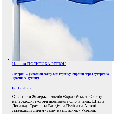
Новини
ПОЛИТИКА
РЕГІОН
Лідери ЄС ухвалили заяву в підтримку України перед зустріччю
Трампа з Путіним
08.12.2025
Очільники 26 держав-членів Європейського Союзу
напередодні зустрічі президента Сполучених Штатів
Дональда Трампа та Владіміра Путіна на Алясці
затвердили спільну заяву на підтримку України.