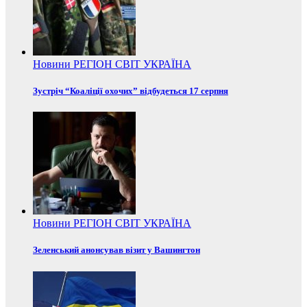
Новини
РЕГІОН
СВІТ
УКРАЇНА
Зустріч “Коаліції охочих” відбудеться 17 серпня
Новини
РЕГІОН
СВІТ
УКРАЇНА
Зеленський анонсував візит у Вашингтон