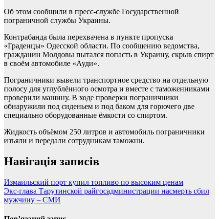
Об этом сообщили в пресс-службе Государственной
пограничной службы Украины.
Контрабанда была перехвачена в пункте пропуска
«Граденцы» Одесской области. По сообщению ведомства,
гражданин Молдовы пытался попасть в Украину, скрыв спирт
в своём автомобиле «Ауди».
Пограничники вывели транспортное средство на отдельную
полосу для углублённого осмотра и вместе с таможенниками
проверили машину. В ходе проверки пограничники
обнаружили под сиденьем и под баком для горючего две
специально оборудованные ёмкости со спиртом.
Жидкость объёмом 250 литров и автомобиль пограничники
изъяли и передали сотрудникам таможни.
Навігація записів
Измаильский порт купил топливо по высоким ценам
Экс-глава Тарутинской райгосадминистрации насмерть сбил
мужчину – СМИ
Пов’язаний запис