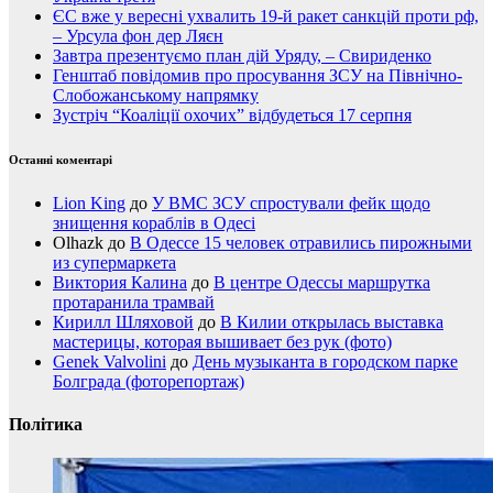
ЄС вже у вересні ухвалить 19-й ракет санкцій проти рф,
– Урсула фон дер Ляєн
Завтра презентуємо план дій Уряду, – Свириденко
Генштаб повідомив про просування ЗСУ на Північно-
Слобожанському напрямку
Зустріч “Коаліції охочих” відбудеться 17 серпня
Останні коментарі
Lion King
до
У ВМС ЗСУ спростували фейк щодо
знищення кораблів в Одесі
Olhazk
до
В Одессе 15 человек отравились пирожными
из супермаркета
Виктория Калина
до
В центре Одессы маршрутка
протаранила трамвай
Кирилл Шляховой
до
В Килии открылась выставка
мастерицы, которая вышивает без рук (фото)
Genek Valvolini
до
День музыканта в городском парке
Болграда (фоторепортаж)
Політика