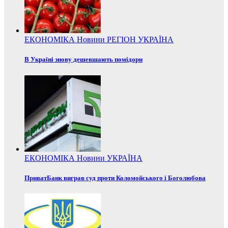
ЕКОНОМІКА
Новини
РЕГІОН
УКРАЇНА
В Україні знову дешевшають помідори
ЕКОНОМІКА
Новини
УКРАЇНА
ПриватБанк виграв суд проти Коломойського і Боголюбова