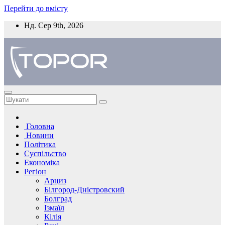
Перейти до вмісту
Нд. Сер 9th, 2026
Головна
Новини
Політика
Суспільство
Економіка
Регіон
Арциз
Білгород-Дністровский
Болград
Ізмаїл
Кілія