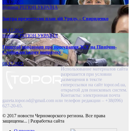
08.17.2025
Новини
РЕГІОН
УКРАЇНА
Завтра презентуємо план дій Уряду, – Свириденко
08.17.2025
Новини
РЕГІОН
УКРАЇНА
Генштаб повідомив про просування ЗСУ на Північно-
Слобожанському напрямку
08.17.2025
Использование материалов сайта
разрешается при условии
размещения в тексте
гиперссылки на сайт topor.od.ua,
открытой для поисковых систем.
Контакты: электронная почта
gazeta.topor.od@gmail.com
или телефон редакции – +38(096)
627-20-65.
© 2017 новости Черноморского региона. Все права
защищены...
|
Разработка сайта
О проекте