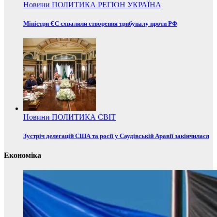
Новини
ПОЛИТИКА
РЕГІОН
УКРАЇНА
Міністри ЄС схвалили створення трибуналу проти РФ
Новини
ПОЛИТИКА
СВІТ
Зустріч делегацій США та росії у Саудівській Аравії закінчилася
Економіка