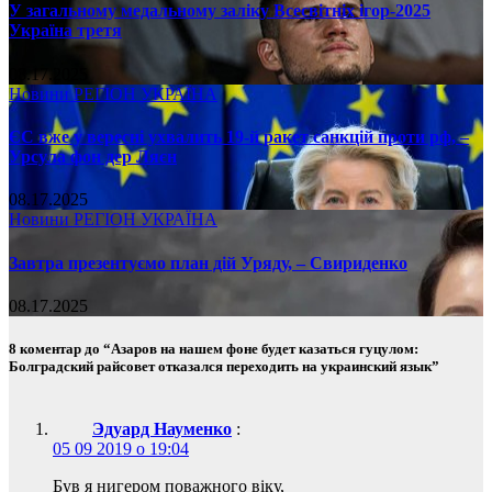
У загальному медальному заліку Всесвітніх ігор-2025
Україна третя
08.17.2025
Новини
РЕГІОН
УКРАЇНА
ЄС вже у вересні ухвалить 19-й ракет санкцій проти рф, –
Урсула фон дер Ляєн
08.17.2025
Новини
РЕГІОН
УКРАЇНА
Завтра презентуємо план дій Уряду, – Свириденко
08.17.2025
8 коментар до “Азаров на нашем фоне будет казаться гуцулом:
Болградский райсовет отказался переходить на украинский язык”
Эдуард Науменко
:
05 09 2019 о 19:04
Був я нигером поважного вiку,