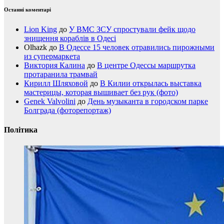
Останні коментарі
Lion King
до
У ВМС ЗСУ спростували фейк щодо
знищення кораблів в Одесі
Olhazk
до
В Одессе 15 человек отравились пирожными
из супермаркета
Виктория Калина
до
В центре Одессы маршрутка
протаранила трамвай
Кирилл Шляховой
до
В Килии открылась выставка
мастерицы, которая вышивает без рук (фото)
Genek Valvolini
до
День музыканта в городском парке
Болграда (фоторепортаж)
Політика