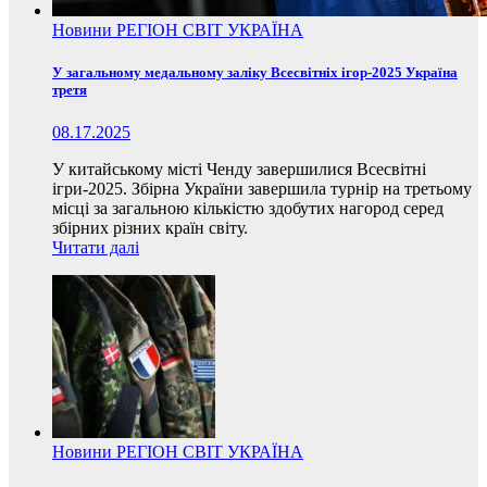
Новини
РЕГІОН
СВІТ
УКРАЇНА
У загальному медальному заліку Всесвітніх ігор-2025 Україна
третя
08.17.2025
У китайському місті Ченду завершилися Всесвітні
ігри-2025. Збірна України завершила турнір на третьому
місці за загальною кількістю здобутих нагород серед
збірних різних країн світу.
Читати далі
Новини
РЕГІОН
СВІТ
УКРАЇНА