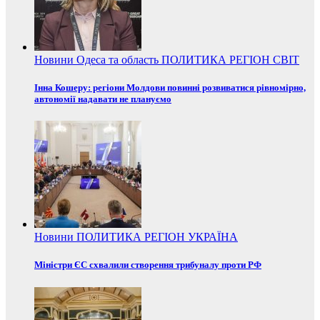
Новини
Одеса та область
ПОЛИТИКА
РЕГІОН
СВІТ
Інна Кошеру: регіони Молдови повинні розвиватися рівномірно,
автономії надавати не плануємо
Новини
ПОЛИТИКА
РЕГІОН
УКРАЇНА
Міністри ЄС схвалили створення трибуналу проти РФ