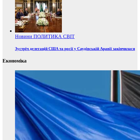
Новини
ПОЛИТИКА
СВІТ
Зустріч делегацій США та росії у Саудівській Аравії закінчилася
Економіка