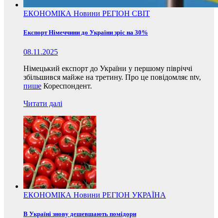
ЕКОНОМІКА
Новини
РЕГІОН
СВІТ
Експорт Німеччини до України зріс на 30%
08.11.2025
Німецький експорт до України у першому півріччі
збільшився майже на третину. Про це повідомляє ntv,
пише
Кореспондент.
Читати далі
ЕКОНОМІКА
Новини
РЕГІОН
УКРАЇНА
В Україні знову дешевшають помідори