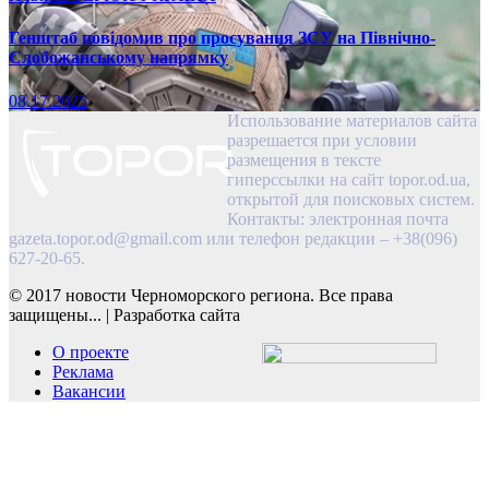
Генштаб повідомив про просування ЗСУ на Північно-
Слобожанському напрямку
08.17.2025
Использование материалов сайта
разрешается при условии
размещения в тексте
гиперссылки на сайт topor.od.ua,
открытой для поисковых систем.
Контакты: электронная почта
gazeta.topor.od@gmail.com
или телефон редакции – +38(096)
627-20-65.
© 2017 новости Черноморского региона. Все права
защищены...
|
Разработка сайта
О проекте
Реклама
Вакансии