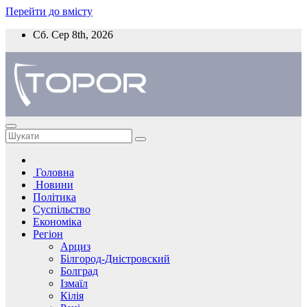
Перейти до вмісту
Сб. Сер 8th, 2026
Головна
Новини
Політика
Суспільство
Економіка
Регіон
Арциз
Білгород-Дністровский
Болград
Ізмаїл
Кілія