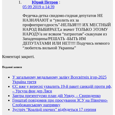
Юрий Петров
:
05 09 2019 о 14:39
Федечка-детка свидомо-гидная депутатов НЕ
НАЗНАЧАЮТ и “уволить их за
профнепригодность”-НЕЛЬЗЯ!!!! ИХ МЕСТНЫЙ
НАРОД ВЫБИРАЕТ,а значит ТОЛЬКО ЭТОМУ
НАРОДУ/а не всяким “патриотам”-скакунам из
Западенщины/РЕШАТЬ -БЫТЬ ИМ
ДЕПУТАТАМИ ИЛИ НЕТ!!!! Подучись немного
“любитель вильной Украины”
Коментарі закриті.
Недавні записи
У загальному медальному заліку Всесвітніх ігор-2025
Україна третя
ЄС вже у вересні ухвалить 19-й ракет санкцій проти рф,
– Урсула фон дер Ляєн
Завтра презентуємо план дій Уряду, – Свириденко
Генштаб повідомив про просування ЗСУ на Північно-
Слобожанському напрямку
Зустріч “Коаліції охочих” відбудеться 17 серпня