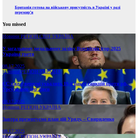
Британія готова на військову присутність в Україні у разі
перемир’я
You missed
Новини
РЕГІОН
СВІТ
УКРАЇНА
У загальному медальному заліку Всесвітніх ігор-2025
Україна третя
08.17.2025
Новини
РЕГІОН
УКРАЇНА
ЄС вже у вересні ухвалить 19-й ракет санкцій проти рф, –
Урсула фон дер Ляєн
08.17.2025
Новини
РЕГІОН
УКРАЇНА
Завтра презентуємо план дій Уряду, – Свириденко
08.17.2025
Новини
РЕГІОН
УКРАЇНА