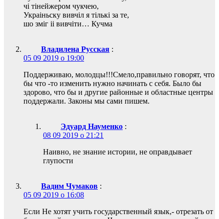
чi тiнейжером чукчею,
Украiньску вивчiл я тiлькi за те,
шо змiг ii вивчiти… Кучма
Владилена Русская
:
05 09 2019 о 19:00
Поддерживаю, молодцы!!!Смело,правильно говорят, что
бы что -то изменить нужно начинать с себя. Было бы
здорово, что бы и другие районные и областные центры
поддержали. Законы мы сами пишем.
Эдуард Науменко
:
08 09 2019 о 21:21
Наивно, не знание истории, не оправдывает
глупости
Вадим Чумаков
:
05 09 2019 о 16:08
Если Не хотят учить государственный язык,- отрезать от