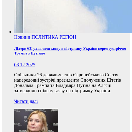
Новини
ПОЛИТИКА
РЕГІОН
Лідери ЄС ухвалили заяву в підтримку України перед зустріччю
Трампа з Путіним
08.12.2025
Очільники 26 держав-членів Європейського Союзу
напередодні зустрічі президента Сполучених Штатів
Дональда Трампа та Владіміра Путіна на Алясці
затвердили спільну заяву на підтримку України.
Читати далі