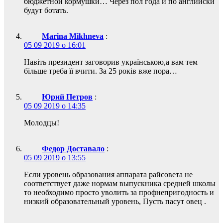
бюджетной кормушки… Через пол года и по английски
будут ботать.
Marina Mikhneva
:
05 09 2019 о 16:01
Навіть президент заговорив українською,а вам тем
більше треба її вчити. За 25 років вже пора…
Юрий Петров
:
05 09 2019 о 14:35
Молодцы!
Федор Доставало
:
05 09 2019 о 13:55
Если уровень образования аппарата райсовета не
соответствует даже нормам выпускника средней школы
то необходимо просто уволить за профнепригодность и
низкий образовательный уровень, Пусть пасут овец .