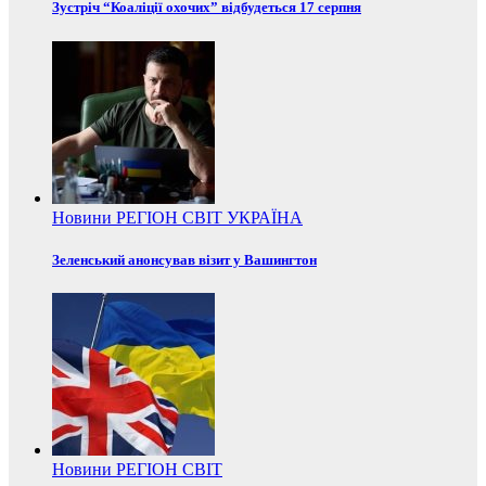
Зустріч “Коаліції охочих” відбудеться 17 серпня
Новини
РЕГІОН
СВІТ
УКРАЇНА
Зеленський анонсував візит у Вашингтон
Новини
РЕГІОН
СВІТ