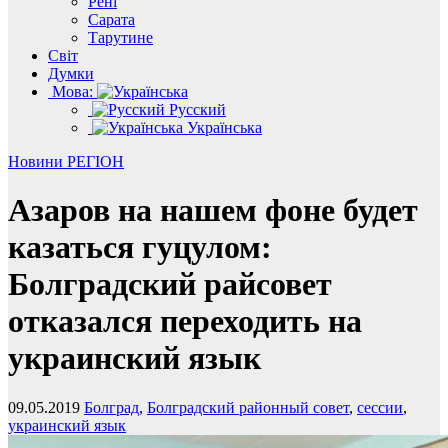
Рені
Сарата
Тарутине
Світ
Думки
Мова:
Русский
Українська
Новини
РЕГІОН
Азаров на нашем фоне будет
казаться гуцулом:
Болградский райсовет
отказался переходить на
украинский язык
09.05.2019
Болград
,
Болградский районный совет
,
сессии
,
украинский язык