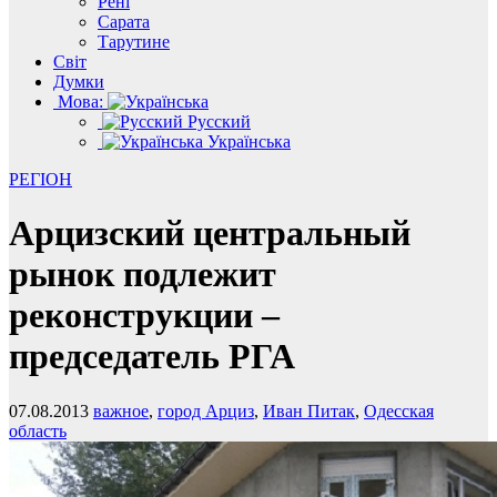
Рені
Сарата
Тарутине
Світ
Думки
Мова:
Русский
Українська
РЕГІОН
Арцизский центральный
рынок подлежит
реконструкции –
председатель РГА
07.08.2013
важное
,
город Арциз
,
Иван Питак
,
Одесская
область