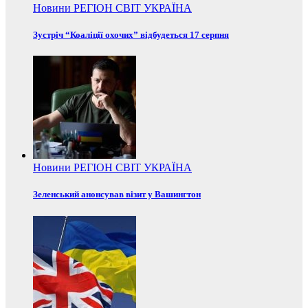
Новини
РЕГІОН
СВІТ
УКРАЇНА
Зустріч “Коаліції охочих” відбудеться 17 серпня
Новини
РЕГІОН
СВІТ
УКРАЇНА
Зеленський анонсував візит у Вашингтон