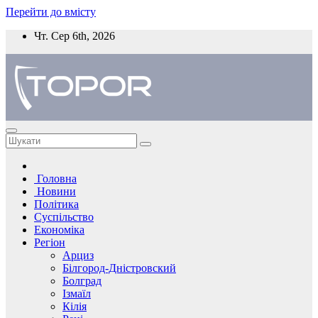
Перейти до вмісту
Чт. Сер 6th, 2026
Головна
Новини
Політика
Суспільство
Економіка
Регіон
Арциз
Білгород-Дністровский
Болград
Ізмаїл
Кілія