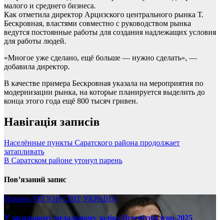
малого и среднего бизнеса.
Как отметила директор Арцизского центрального рынка Т.
Бескровная, властями совместно с руководством рынка
ведутся постоянные работы для создания надлежащих условия
для работы людей.
«Многое уже сделано, ещё больше — нужно сделать», —
добавила директор.
В качестве примера Бескровная указала на мероприятия по
модернизации рынка, на которые планируется выделить до
конца этого года ещё 800 тысяч гривен.
Навігація записів
Населённые пункты Саратского района продолжает
затапливать
В Саратском районе утонул парень
Пов’язаний запис
Новини
РЕГІОН
СВІТ
УКРАЇНА
У загальному медальному заліку Всесвітніх ігор-2025