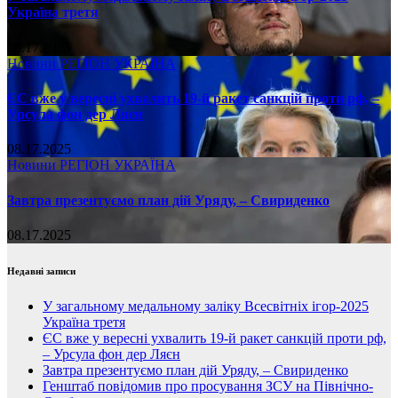
Україна третя
08.17.2025
Новини
РЕГІОН
УКРАЇНА
ЄС вже у вересні ухвалить 19-й ракет санкцій проти рф, –
Урсула фон дер Ляєн
08.17.2025
Новини
РЕГІОН
УКРАЇНА
Завтра презентуємо план дій Уряду, – Свириденко
08.17.2025
Недавні записи
У загальному медальному заліку Всесвітніх ігор-2025
Україна третя
ЄС вже у вересні ухвалить 19-й ракет санкцій проти рф,
– Урсула фон дер Ляєн
Завтра презентуємо план дій Уряду, – Свириденко
Генштаб повідомив про просування ЗСУ на Північно-