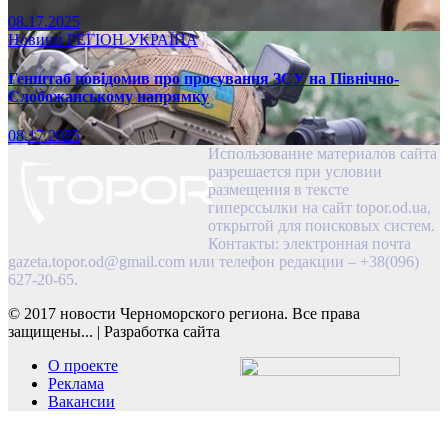
08.17.2025
Новини
РЕГІОН
УКРАЇНА
Генштаб повідомив про просування ЗСУ на Північно-
Слобожанському напрямку
08.17.2025
Использование материалов сайта
разрешается при условии
размещения в тексте
гиперссылки на сайт topor.od.ua,
открытой для поисковых систем.
Контакты: электронная почта
gazeta.topor.od@gmail.com
или телефон редакции – +38(096)
627-20-65.
© 2017 новости Черноморского региона. Все права
защищены...
|
Разработка сайта
О проекте
Реклама
Вакансии