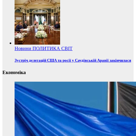
Новини
ПОЛИТИКА
СВІТ
Зустріч делегацій США та росії у Саудівській Аравії закінчилася
Економіка