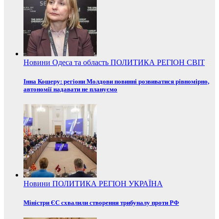
Новини
Одеса та область
ПОЛИТИКА
РЕГІОН
СВІТ
Інна Кошеру: регіони Молдови повинні розвиватися рівномірно,
автономії надавати не плануємо
Новини
ПОЛИТИКА
РЕГІОН
УКРАЇНА
Міністри ЄС схвалили створення трибуналу проти РФ