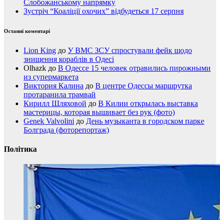
Слобожанському напрямку
Зустріч “Коаліції охочих” відбудеться 17 серпня
Останні коментарі
Lion King
до
У ВМС ЗСУ спростували фейк щодо
знищення кораблів в Одесі
Olhazk
до
В Одессе 15 человек отравились пирожными
из супермаркета
Виктория Калина
до
В центре Одессы маршрутка
протаранила трамвай
Кирилл Шляховой
до
В Килии открылась выставка
мастерицы, которая вышивает без рук (фото)
Genek Valvolini
до
День музыканта в городском парке
Болграда (фоторепортаж)
Політика