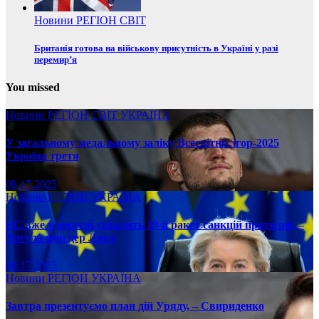
Новини
РЕГІОН
СВІТ
Британія готова на військову присутність в Україні у разі
перемир’я
You missed
Новини
РЕГІОН
СВІТ
УКРАЇНА
У загальному медальному заліку Всесвітніх ігор-2025
Україна третя
08.17.2025
Новини
РЕГІОН
УКРАЇНА
ЄС вже у вересні ухвалить 19-й ракет санкцій проти рф, –
Урсула фон дер Ляєн
08.17.2025
Новини
РЕГІОН
УКРАЇНА
Завтра презентуємо план дій Уряду, – Свириденко