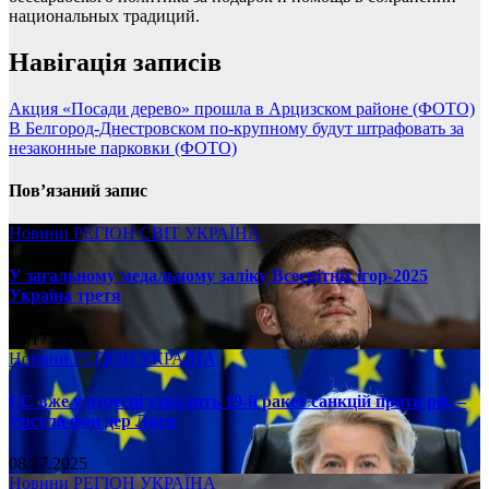
национальных традиций.
Навігація записів
Акция «Посади дерево» прошла в Арцизском районе (ФОТО)
В Белгород-Днестровском по-крупному будут штрафовать за
незаконные парковки (ФОТО)
Пов’язаний запис
Новини
РЕГІОН
СВІТ
УКРАЇНА
У загальному медальному заліку Всесвітніх ігор-2025
Україна третя
08.17.2025
Новини
РЕГІОН
УКРАЇНА
ЄС вже у вересні ухвалить 19-й ракет санкцій проти рф, –
Урсула фон дер Ляєн
08.17.2025
Новини
РЕГІОН
УКРАЇНА