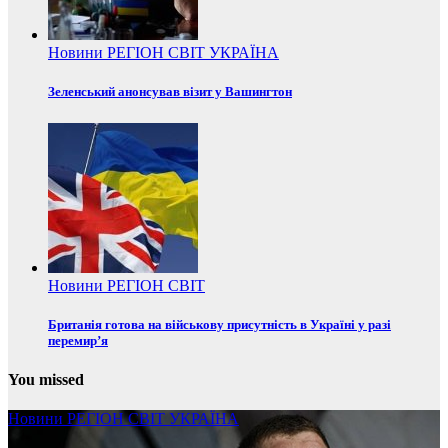
Новини
РЕГІОН
СВІТ
УКРАЇНА
Зеленський анонсував візит у Вашингтон
Новини
РЕГІОН
СВІТ
Британія готова на військову присутність в Україні у разі
перемир’я
You missed
Новини
РЕГІОН
СВІТ
УКРАЇНА