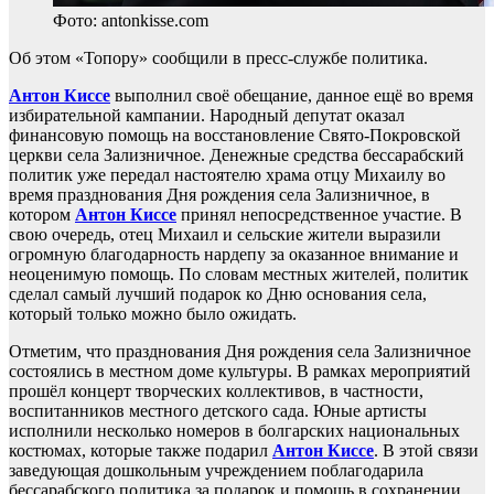
Фото: antonkisse.com
Об этом «Топору» сообщили в пресс-службе политика.
Антон Киссе
выполнил своё обещание, данное ещё во время
избирательной кампании. Народный депутат оказал
финансовую помощь на восстановление Свято-Покровской
церкви села Зализничное. Денежные средства бессарабский
политик уже передал настоятелю храма отцу Михаилу во
время празднования Дня рождения села Зализничное, в
котором
Антон Киссе
принял непосредственное участие. В
свою очередь, отец Михаил и сельские жители выразили
огромную благодарность нардепу за оказанное внимание и
неоценимую помощь. По словам местных жителей, политик
сделал самый лучший подарок ко Дню основания села,
который только можно было ожидать.
Отметим, что празднования Дня рождения села Зализничное
состоялись в местном доме культуры. В рамках мероприятий
прошёл концерт творческих коллективов, в частности,
воспитанников местного детского сада. Юные артисты
исполнили несколько номеров в болгарских национальных
костюмах, которые также подарил
Антон Киссе
. В этой связи
заведующая дошкольным учреждением поблагодарила
бессарабского политика за подарок и помощь в сохранении