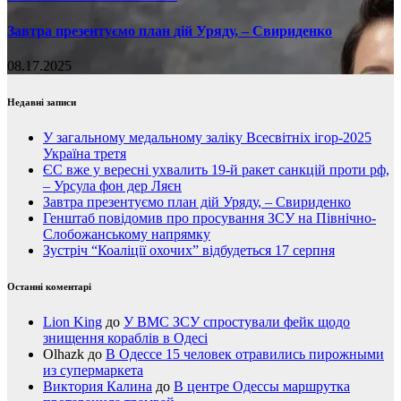
Завтра презентуємо план дій Уряду, – Свириденко
08.17.2025
Недавні записи
У загальному медальному заліку Всесвітніх ігор-2025
Україна третя
ЄС вже у вересні ухвалить 19-й ракет санкцій проти рф,
– Урсула фон дер Ляєн
Завтра презентуємо план дій Уряду, – Свириденко
Генштаб повідомив про просування ЗСУ на Північно-
Слобожанському напрямку
Зустріч “Коаліції охочих” відбудеться 17 серпня
Останні коментарі
Lion King
до
У ВМС ЗСУ спростували фейк щодо
знищення кораблів в Одесі
Olhazk
до
В Одессе 15 человек отравились пирожными
из супермаркета
Виктория Калина
до
В центре Одессы маршрутка