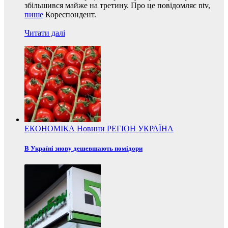
збільшився майже на третину. Про це повідомляє ntv,
пише
Кореспондент.
Читати далі
ЕКОНОМІКА
Новини
РЕГІОН
УКРАЇНА
В Україні знову дешевшають помідори