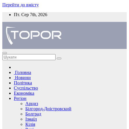
Перейти до вмісту
Пт. Сер 7th, 2026
Головна
Новини
Політика
Суспільство
Економіка
Регіон
Арциз
Білгород-Дністровский
Болград
Ізмаїл
Кілія