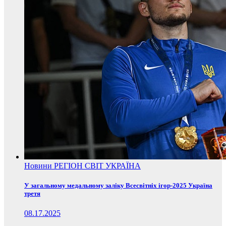
Новини
РЕГІОН
СВІТ
УКРАЇНА
У загальному медальному заліку Всесвітніх ігор-2025 Україна
третя
08.17.2025