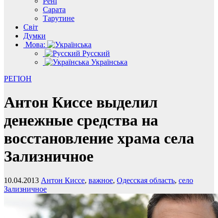
Рені
Сарата
Тарутине
Світ
Думки
Мова:
Русский
Українська
РЕГІОН
Антон Киссе выделил
денежные средства на
восстановление храма села
Зализничное
10.04.2013
Антон Киссе
,
важное
,
Одесская область
,
село
Зализничное