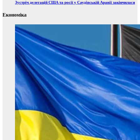
Зустріч делегацій США та росії у Саудівській Аравії закінчилася
Економіка