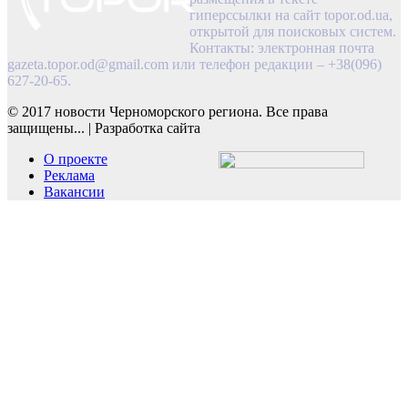
гиперссылки на сайт topor.od.ua,
открытой для поисковых систем.
Контакты: электронная почта
gazeta.topor.od@gmail.com
или телефон редакции – +38(096)
627-20-65.
© 2017 новости Черноморского региона. Все права
защищены...
|
Разработка сайта
О проекте
Реклама
Вакансии