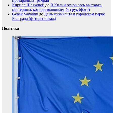
протаранила трамвай
Кирилл Шляховой
до
В Килии открылась выставка
мастерицы, которая вышивает без рук (фото)
Genek Valvolini
до
День музыканта в городском парке
Болграда (фоторепортаж)
Політика