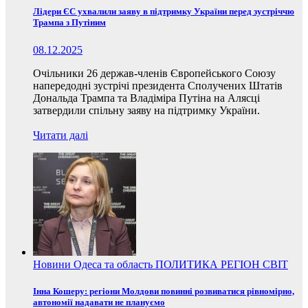
Лідери ЄС ухвалили заяву в підтримку України перед зустріччю
Трампа з Путіним
08.12.2025
Очільники 26 держав-членів Європейського Союзу
напередодні зустрічі президента Сполучених Штатів
Дональда Трампа та Владіміра Путіна на Алясці
затвердили спільну заяву на підтримку України.
Читати далі
Новини
Одеса та область
ПОЛИТИКА
РЕГІОН
СВІТ
Інна Кошеру: регіони Молдови повинні розвиватися рівномірно,
автономії надавати не плануємо