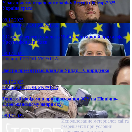
У загальному медальному заліку Всесвітніх ігор-2025
Україна третя
08.17.2025
Новини
РЕГІОН
УКРАЇНА
ЄС вже у вересні ухвалить 19-й ракет санкцій проти рф, –
Урсула фон дер Ляєн
08.17.2025
Новини
РЕГІОН
УКРАЇНА
Завтра презентуємо план дій Уряду, – Свириденко
08.17.2025
Новини
РЕГІОН
УКРАЇНА
Генштаб повідомив про просування ЗСУ на Північно-
Слобожанському напрямку
08.17.2025
Использование материалов сайта
разрешается при условии
размещения в тексте