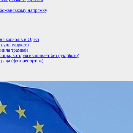
обожанському напрямку
 кораблів в Одесі
 супермаркета
анила трамвай
ицы, которая вышивает без рук (фото)
града (фоторепортаж)