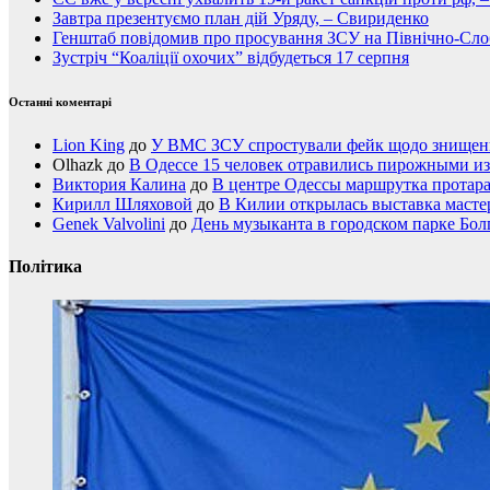
Завтра презентуємо план дій Уряду, – Свириденко
Генштаб повідомив про просування ЗСУ на Північно-Сл
Зустріч “Коаліції охочих” відбудеться 17 серпня
Останні коментарі
Lion King
до
У ВМС ЗСУ спростували фейк щодо знищення
Olhazk
до
В Одессе 15 человек отравились пирожными из
Виктория Калина
до
В центре Одессы маршрутка протар
Кирилл Шляховой
до
В Килии открылась выставка мастер
Genek Valvolini
до
День музыканта в городском парке Бол
Політика