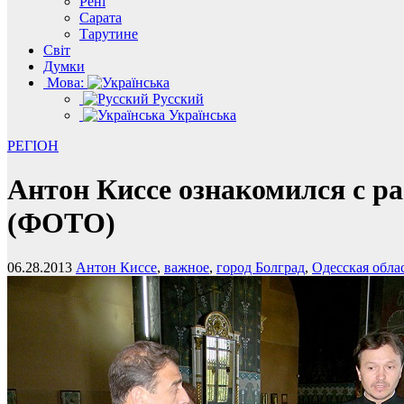
Рені
Сарата
Тарутине
Світ
Думки
Мова:
Русский
Українська
РЕГІОН
Антон Киссе ознакомился с р
(ФОТО)
06.28.2013
Антон Киссе
,
важное
,
город Болград
,
Одесская обла