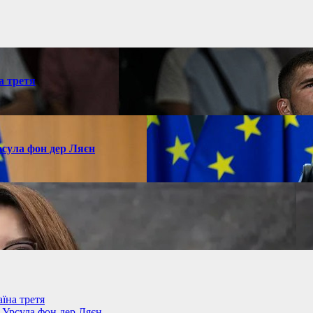
а третя
рсула фон дер Ляєн
їна третя
– Урсула фон дер Ляєн