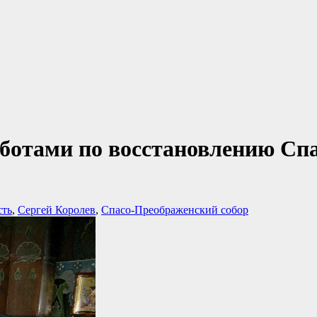
аботами по восстановлению Сп
сть
,
Сергей Королев
,
Спасо-Преображенский собор