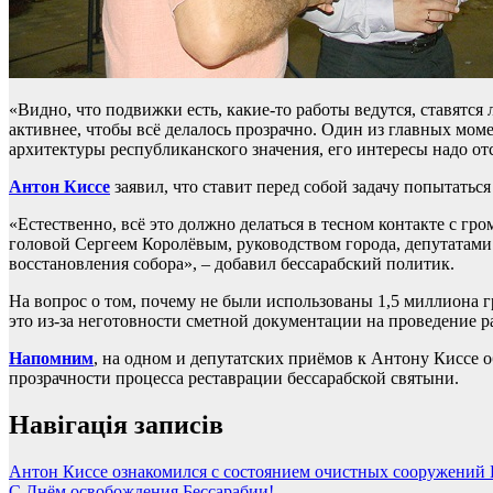
«Видно, что подвижки есть, какие-то работы ведутся, ставятся 
активнее, чтобы всё делалось прозрачно. Один из главных мо
архитектуры республиканского значения, его интересы надо отс
Антон Киссе
заявил, что ставит перед собой задачу попытатьс
«Естественно, всё это должно делаться в тесном контакте с гро
головой Сергеем Королёвым, руководством города, депутатами г
восстановления собора», – добавил бессарабский политик.
На вопрос о том, почему не были использованы 1,5 миллиона 
это из-за неготовности сметной документации на проведение р
Напомним
, на одном и депутатских приёмов к Антону Киссе 
прозрачности процесса реставрации бессарабской святыни.
Навігація записів
Антон Киссе ознакомился с состоянием очистных сооружений
С Днём освобождения Бессарабии!