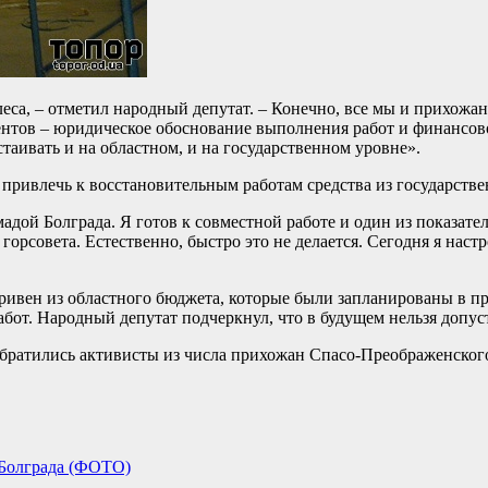
леса, – отметил народный депутат. – Конечно, все мы и прихожан
ментов – юридическое обоснование выполнения работ и финансов
таивать и на областном, и на государственном уровне».
я привлечь к восстановительным работам средства из государств
мадой Болграда. Я готов к совместной работе и один из показате
орсовета. Естественно, быстро это не делается. Сегодня я наст
гривен из областного бюджета, которые были запланированы в п
абот. Народный депутат подчеркнул, что в будущем нельзя допу
обратились активисты из числа прихожан Спасо-Преображенского 
 Болграда (ФОТО)