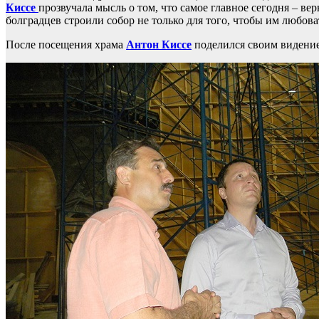
Киссе
прозвучала мысль о том, что самое главное сегодня – в
болградцев строили собор не только для того, чтобы им любоват
После посещения храма
Антон Киссе
поделился своим видение