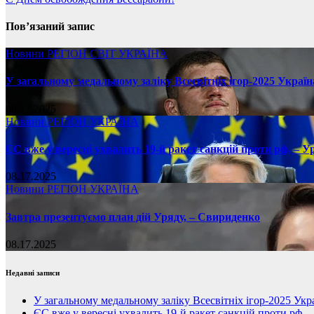
Пов’язаний запис
Новини
РЕГІОН
СВІТ
УКРАЇНА
У загальному медальному заліку Всесвітніх ігор-2025 Україн
08.17.2025
Новини
РЕГІОН
УКРАЇНА
ЄС вже у вересні ухвалить 19-й ракет санкцій проти рф, – У
08.17.2025
Новини
РЕГІОН
УКРАЇНА
Завтра презентуємо план дій Уряду, – Свириденко
08.17.2025
Недавні записи
У загальному медальному заліку Всесвітніх ігор-2025 Укра
ЄС вже у вересні ухвалить 19-й ракет санкцій проти рф, 