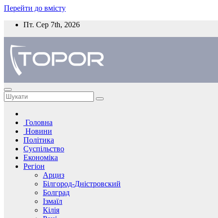
Перейти до вмісту
Пт. Сер 7th, 2026
Головна
Новини
Політика
Суспільство
Економіка
Регіон
Арциз
Білгород-Дністровский
Болград
Ізмаїл
Кілія