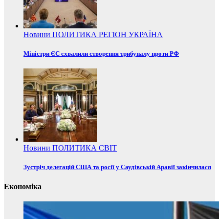
Новини
ПОЛИТИКА
РЕГІОН
УКРАЇНА
Міністри ЄС схвалили створення трибуналу проти РФ
Новини
ПОЛИТИКА
СВІТ
Зустріч делегацій США та росії у Саудівській Аравії закінчилася
Економіка