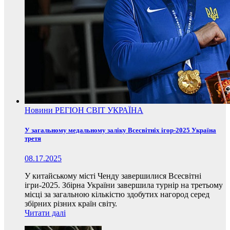
Новини
РЕГІОН
СВІТ
УКРАЇНА
У загальному медальному заліку Всесвітніх ігор-2025 Україна
третя
08.17.2025
У китайському місті Ченду завершилися Всесвітні
ігри-2025. Збірна України завершила турнір на третьому
місці за загальною кількістю здобутих нагород серед
збірних різних країн світу.
Читати далі