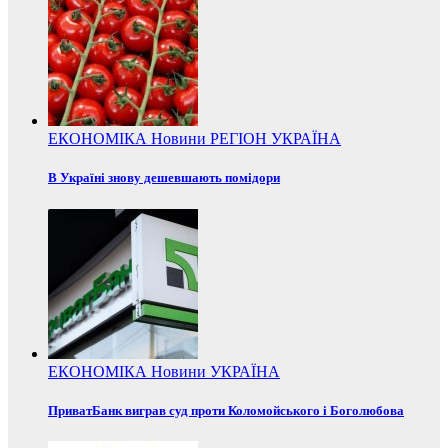
ЕКОНОМІКА
Новини
РЕГІОН
УКРАЇНА
В Україні знову дешевшають помідори
ЕКОНОМІКА
Новини
УКРАЇНА
ПриватБанк виграв суд проти Коломойського і Боголюбова