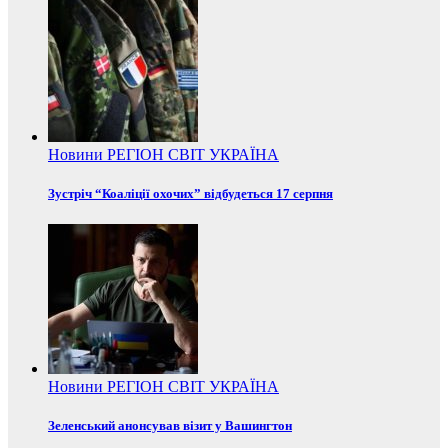
Новини
РЕГІОН
СВІТ
УКРАЇНА
Зустріч “Коаліції охочих” відбудеться 17 серпня
Новини
РЕГІОН
СВІТ
УКРАЇНА
Зеленський анонсував візит у Вашингтон