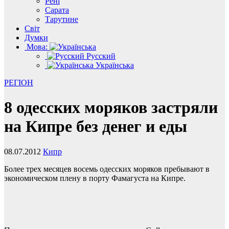
Рені
Сарата
Тарутине
Світ
Думки
Мова:
Русский
Українська
РЕГІОН
8 одесских моряков застряли
на Кипре без денег и еды
08.07.2012
Кипр
Более трех месяцев восемь одесских моряков пребывают в
экономическом плену в порту Фамагуста на Кипре.