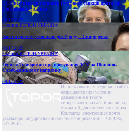
ЄС вже у вересні ухвалить 19-й ракет санкцій проти рф, –
Урсула фон дер Ляєн
08.17.2025
Новини
РЕГІОН
УКРАЇНА
Завтра презентуємо план дій Уряду, – Свириденко
08.17.2025
Новини
РЕГІОН
УКРАЇНА
Генштаб повідомив про просування ЗСУ на Північно-
Слобожанському напрямку
08.17.2025
Использование материалов сайта
разрешается при условии
размещения в тексте
гиперссылки на сайт topor.od.ua,
открытой для поисковых систем.
Контакты: электронная почта
gazeta.topor.od@gmail.com
или телефон редакции – +38(096)
627-20-65.