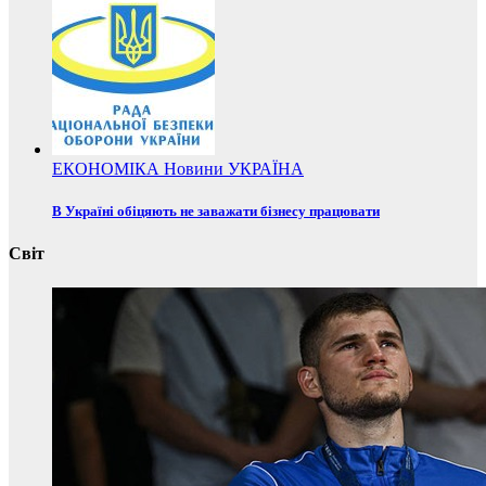
ЕКОНОМІКА
Новини
УКРАЇНА
В Україні обіцяють не заважати бізнесу працювати
Світ