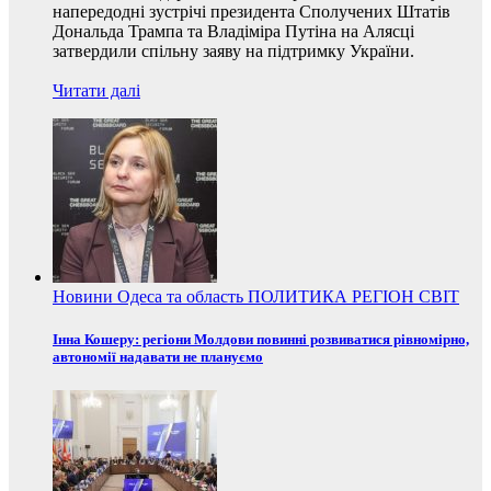
напередодні зустрічі президента Сполучених Штатів
Дональда Трампа та Владіміра Путіна на Алясці
затвердили спільну заяву на підтримку України.
Читати далі
Новини
Одеса та область
ПОЛИТИКА
РЕГІОН
СВІТ
Інна Кошеру: регіони Молдови повинні розвиватися рівномірно,
автономії надавати не плануємо