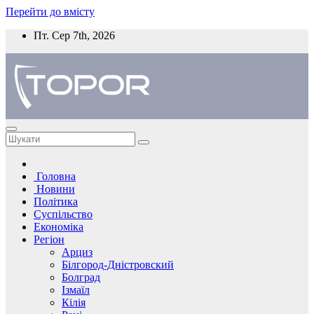
Перейти до вмісту
Пт. Сер 7th, 2026
Головна
Новини
Політика
Суспільство
Економіка
Регіон
Арциз
Білгород-Дністровский
Болград
Ізмаїл
Кілія