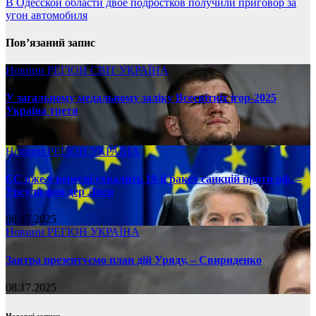
В Одесской области двое подростков получили приговор за
угон автомобиля
Пов’язаний запис
Новини
РЕГІОН
СВІТ
УКРАЇНА
У загальному медальному заліку Всесвітніх ігор-2025
Україна третя
08.17.2025
Новини
РЕГІОН
УКРАЇНА
ЄС вже у вересні ухвалить 19-й ракет санкцій проти рф, –
Урсула фон дер Ляєн
08.17.2025
Новини
РЕГІОН
УКРАЇНА
Завтра презентуємо план дій Уряду, – Свириденко
08.17.2025
Недавні записи