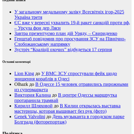
У загальному медальному заліку Всесвітніх ігор-2025
Україна третя
ЄС вже у вересні ухвалить 19-й ракет санкцій проти рф,
– Урсула фон дер Ляєн
Завтра презентуємо план дій Уряду, – Свириденко
Генштаб повідомив про просування ЗСУ на Північно-
Слобожанському напрямку
Зустріч “Коаліції охочих” відбудеться 17 серпня
Останні коментарі
Lion King
до
У ВМС ЗСУ спростували фейк щодо
знищення кораблів в Одесі
Olhazk
до
В Одессе 15 человек отравились пирожными
из супермаркета
Виктория Калина
до
В центре Одессы маршрутка
протаранила трамвай
Кирилл Шляховой
до
В Килии открылась выставка
мастерицы, которая вышивает без рук (фото)
Genek Valvolini
до
День музыканта в городском парке
Болграда (фоторепортаж)
Політика