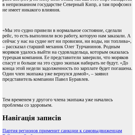
в непризнанном государстве Северный Кипр, а там профсоюз
не имеет никакого влияния.
«Мы это судно привели в нормальное состояние, сделали
рейс, то есть выполнили всю работу, которую нам заказали. А
сейчас у нас на судне нет ни провизии, ни воды, ни топлива»,
– рассказал старший механик Олег Турчанинов. Родным
моряков удалось выйти на судовладельца, которым оказалась
турецкая компания. Ее представители заверили, что моряков
спасут и больше на это судно экипаж набирать не будут. «До
конца этой недели задолженность по зарплате будет погашена.
Один член экипажа уже вернулся домой», – заявил
представитель компании Павел Буравлев.
Тем временем у другого члена экипажа уже начались
проблемы со здоровьем.
Навігація записів
Партия регионов применит санкции к самовыдвиженцам