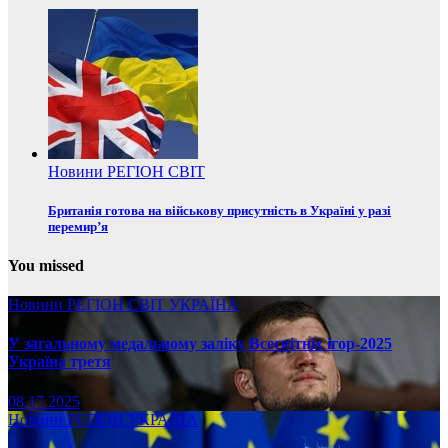
Новини
РЕГІОН
СВІТ
Британія готова на військову присутність в Україні у разі
перемир’я
You missed
Новини
РЕГІОН
СВІТ
УКРАЇНА
У загальному медальному заліку Всесвітніх ігор-2025
Україна третя
08.17.2025
Новини
РЕГІОН
УКРАЇНА