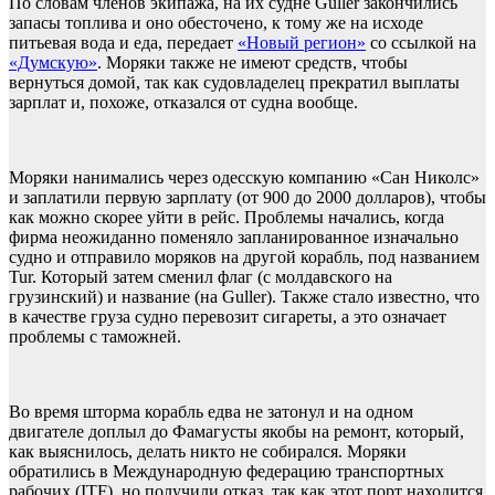
По словам членов экипажа, на их судне Guller закончились
запасы топлива и оно обесточено, к тому же на исходе
питьевая вода и еда, передает
«Новый регион»
со ссылкой на
«Думскую»
. Моряки также не имеют средств, чтобы
вернуться домой, так как судовладелец прекратил выплаты
зарплат и, похоже, отказался от судна вообще.
Моряки нанимались через одесскую компанию «Сан Николс»
и заплатили первую зарплату (от 900 до 2000 долларов), чтобы
как можно скорее уйти в рейс. Проблемы начались, когда
фирма неожиданно поменяло запланированное изначально
судно и отправило моряков на другой корабль, под названием
Tur. Который затем сменил флаг (с молдавского на
грузинский) и название (на Guller). Также стало известно, что
в качестве груза судно перевозит сигареты, а это означает
проблемы с таможней.
Во время шторма корабль едва не затонул и на одном
двигателе доплыл до Фамагусты якобы на ремонт, который,
как выяснилось, делать никто не собирался. Моряки
обратились в Международную федерацию транспортных
рабочих (ITF), но получили отказ, так как этот порт находится