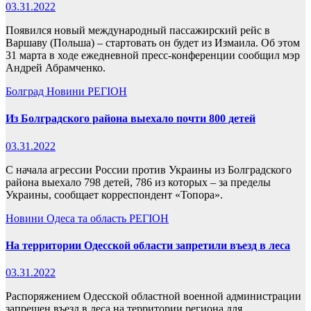
03.31.2022
Появился новый международный пассажирский рейс в
Варшаву (Польша) – стартовать он будет из Измаила. Об этом
31 марта в ходе ежедневной пресс-конференции сообщил мэр
Андрей Абрамченко.
Болград
Новини
РЕГІОН
Из Болградского района выехало почти 800 детей
03.31.2022
С начала агрессии России против Украины из Болградского
района выехало 798 детей, 786 из которых – за пределы
Украины, сообщает корреспондент «Топора».
Новини
Одеса та область
РЕГІОН
На территории Одесской области запретили въезд в леса
03.31.2022
Распоряжением Одесской областной военной администрации
запрещен въезд в леса на территории региона для