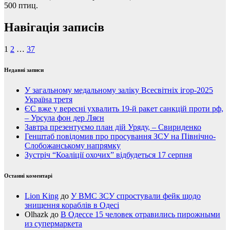
500 птиц.
Навігація записів
1
2
…
37
Недавні записи
У загальному медальному заліку Всесвітніх ігор-2025
Україна третя
ЄС вже у вересні ухвалить 19-й ракет санкцій проти рф,
– Урсула фон дер Ляєн
Завтра презентуємо план дій Уряду, – Свириденко
Генштаб повідомив про просування ЗСУ на Північно-
Слобожанському напрямку
Зустріч “Коаліції охочих” відбудеться 17 серпня
Останні коментарі
Lion King
до
У ВМС ЗСУ спростували фейк щодо
знищення кораблів в Одесі
Olhazk
до
В Одессе 15 человек отравились пирожными
из супермаркета