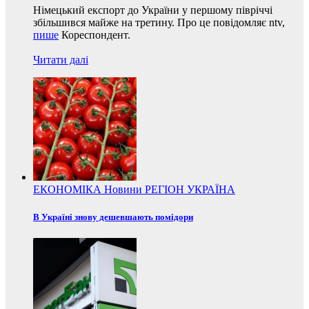
Німецький експорт до України у першому півріччі
збільшився майже на третину. Про це повідомляє ntv,
пише
Кореспондент.
Читати далі
ЕКОНОМІКА
Новини
РЕГІОН
УКРАЇНА
В Україні знову дешевшають помідори