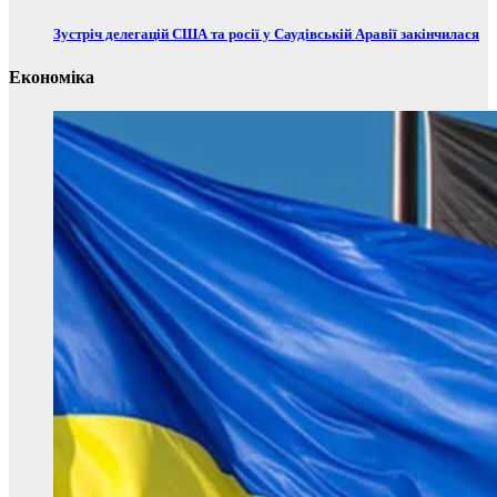
Зустріч делегацій США та росії у Саудівській Аравії закінчилася
Економіка