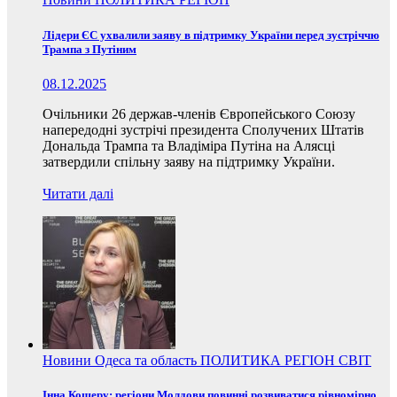
Лідери ЄС ухвалили заяву в підтримку України перед зустріччю
Трампа з Путіним
08.12.2025
Очільники 26 держав-членів Європейського Союзу
напередодні зустрічі президента Сполучених Штатів
Дональда Трампа та Владіміра Путіна на Алясці
затвердили спільну заяву на підтримку України.
Читати далі
Новини
Одеса та область
ПОЛИТИКА
РЕГІОН
СВІТ
Інна Кошеру: регіони Молдови повинні розвиватися рівномірно,