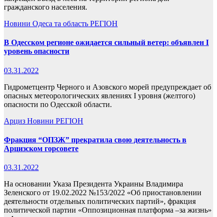
гражданского населения.
Новини
Одеса та область
РЕГІОН
В Одесском регионе ожидается сильный ветер: объявлен I
уровень опасности
03.31.2022
Гидрометцентр Черного и Азовского морей предупреждает об
опасных метеорологических явлениях I уровня (желтого)
опасности по Одесской области.
Арциз
Новини
РЕГІОН
Фракция “ОПЗЖ” прекратила свою деятельность в
Арцизском горсовете
03.31.2022
На основании Указа Президента Украины Владимира
Зеленского от 19.02.2022 №153/2022 «Об приостановлении
деятельности отдельных политических партий», фракция
политической партии «Оппозиционная платформа –за жизнь»