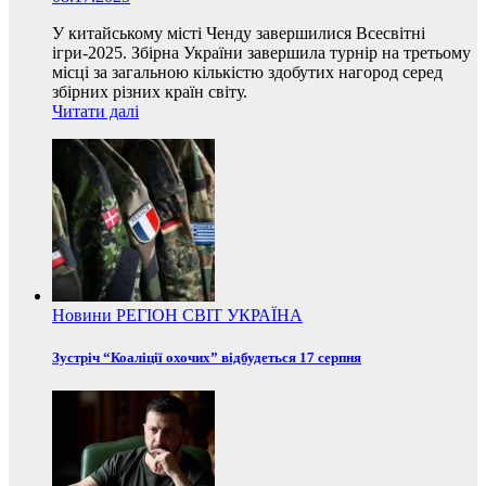
У китайському місті Ченду завершилися Всесвітні
ігри-2025. Збірна України завершила турнір на третьому
місці за загальною кількістю здобутих нагород серед
збірних різних країн світу.
Читати далі
Новини
РЕГІОН
СВІТ
УКРАЇНА
Зустріч “Коаліції охочих” відбудеться 17 серпня