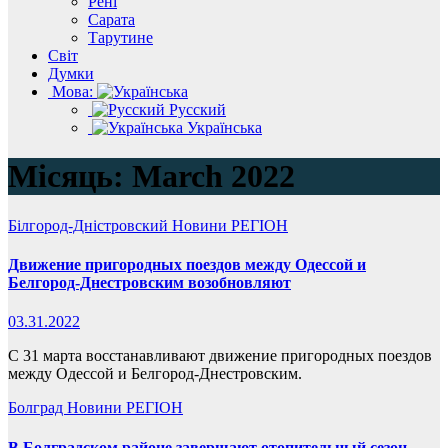
Рені
Сарата
Тарутине
Світ
Думки
Мова:
Русский
Українська
Місяць:
March 2022
Білгород-Дністровский
Новини
РЕГІОН
Движение пригородных поездов между Одессой и
Белгород-Днестровским возобновляют
03.31.2022
С 31 марта восстанавливают движение пригородных поездов
между Одессой и Белгород-Днестровским.
Болград
Новини
РЕГІОН
В Болградском районе завершают отопительный сезон