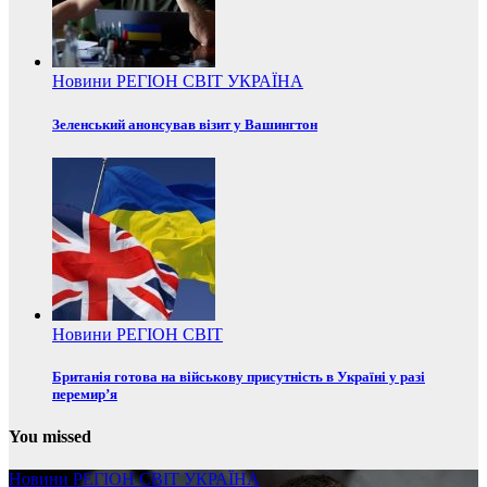
Новини
РЕГІОН
СВІТ
УКРАЇНА
Зеленський анонсував візит у Вашингтон
Новини
РЕГІОН
СВІТ
Британія готова на військову присутність в Україні у разі
перемир’я
You missed
Новини
РЕГІОН
СВІТ
УКРАЇНА