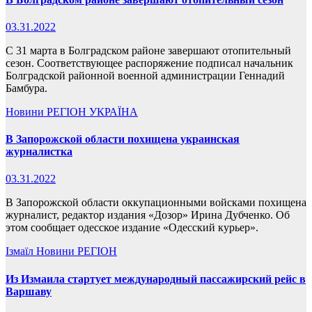
03.31.2022
С 31 марта в Болградском районе завершают отопительный
сезон. Соответствующее распоряжение подписал начальник
Болградской районной военной администрации Геннадий
Бамбура.
Новини
РЕГІОН
УКРАЇНА
В Запорожской области похищена украинская
журналистка
03.31.2022
В Запорожской области оккупационными войсками похищена
журналист, редактор издания «Дозор» Ирина Дубченко. Об
этом сообщает одесское издание «Одесский курьер».
Ізмаїл
Новини
РЕГІОН
Из Измаила стартует международный пассажирский рейс в
Варшаву