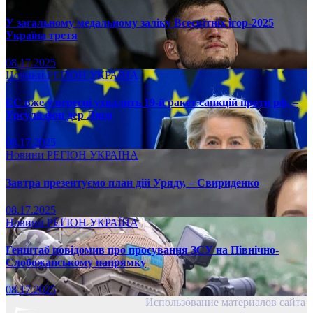
У загальному медальному заліку Всесвітніх ігор-2025
Україна третя
08.17.2025
Новини
РЕГІОН
УКРАЇНА
ЄС вже у вересні ухвалить 19-й ракет санкцій проти рф, –
Урсула фон дер Ляєн
08.17.2025
Новини
РЕГІОН
УКРАЇНА
Завтра презентуємо план дій Уряду, – Свириденко
08.17.2025
Новини
РЕГІОН
УКРАЇНА
Генштаб повідомив про просування ЗСУ на Північно-
Слобожанському напрямку
08.17.2025
Использование материалов сайта