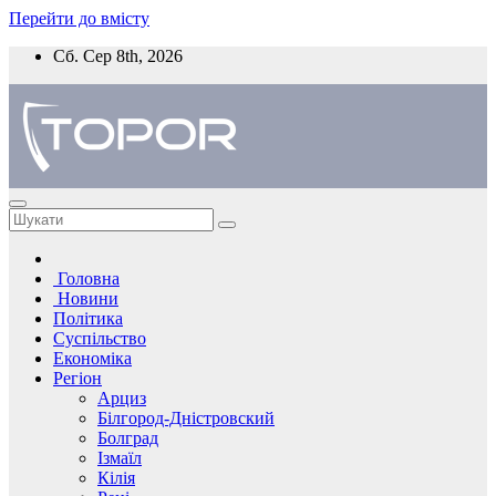
Перейти до вмісту
Сб. Сер 8th, 2026
Головна
Новини
Політика
Суспільство
Економіка
Регіон
Арциз
Білгород-Дністровский
Болград
Ізмаїл
Кілія