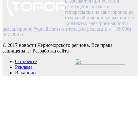
разрешается при условии
размещения в тексте
гиперссылки на сайт topor.od.ua,
открытой для поисковых систем.
Контакты: электронная почта
gazeta.topor.od@gmail.com
или телефон редакции – +38(096)
627-20-65.
© 2017 новости Черноморского региона. Все права
защищены...
|
Разработка сайта
О проекте
Реклама
Вакансии