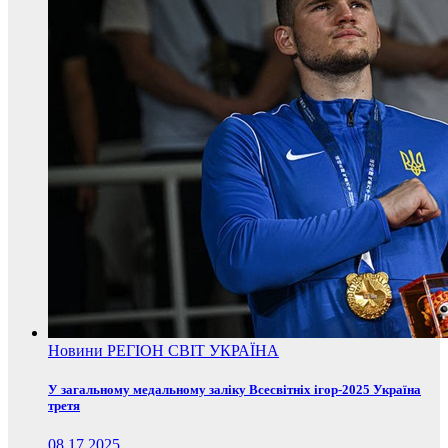
Новини
РЕГІОН
СВІТ
УКРАЇНА
У загальному медальному заліку Всесвітніх ігор-2025 Україна
третя
08.17.2025