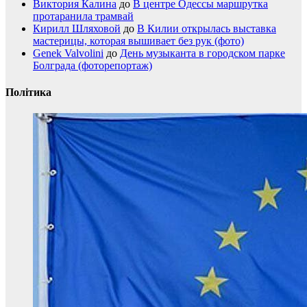
Виктория Калина
до
В центре Одессы маршрутка
протаранила трамвай
Кирилл Шляховой
до
В Килии открылась выставка
мастерицы, которая вышивает без рук (фото)
Genek Valvolini
до
День музыканта в городском парке
Болграда (фоторепортаж)
Політика