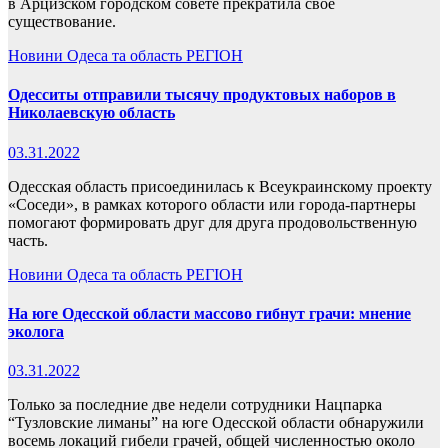
в Арцизском городском совете прекратила свое
существование.
Новини
Одеса та область
РЕГІОН
Одесситы отправили тысячу продуктовых наборов в
Николаевскую область
03.31.2022
Одесская область присоединилась к Всеукраинскому проекту
«Соседи», в рамках которого области или города-партнеры
помогают формировать друг для друга продовольственную
часть.
Новини
Одеса та область
РЕГІОН
На юге Одесской области массово гибнут грачи: мнение
эколога
03.31.2022
Только за последние две недели сотрудники Нацпарка
“Тузловские лиманы” на юге Одесской области обнаружили
восемь локаций гибели грачей, общей численностью около