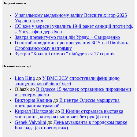
Недавні записи
У загальному медальному заліку Всесвітніх ігор-2025
Україна третя
ЄС вже у вересні ухвалить 19-й ракет санкцій проти рф,
– Урсула фон дер Ляєн
Завтра презентуємо план дій Уряду, – Свириденко
Генштаб повідомив про просування ЗСУ на Північно-
Слобожанському напрямку
Зустріч “Коаліції охочих” відбудеться 17 серпня
Останні коментарі
Lion King
до
У ВМС ЗСУ спростували фейк щодо
знищення кораблів в Одесі
Olhazk
до
В Одессе 15 человек отравились пирожными
из супермаркета
Виктория Калина
до
В центре Одессы маршрутка
протаранила трамвай
Кирилл Шляховой
до
В Килии открылась выставка
мастерицы, которая вышивает без рук (фото)
Genek Valvolini
до
День музыканта в городском парке
Болграда (фоторепортаж)