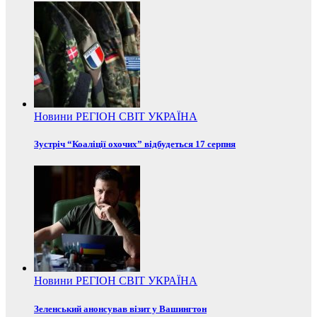
Новини
РЕГІОН
СВІТ
УКРАЇНА
Зустріч “Коаліції охочих” відбудеться 17 серпня
Новини
РЕГІОН
СВІТ
УКРАЇНА
Зеленський анонсував візит у Вашингтон