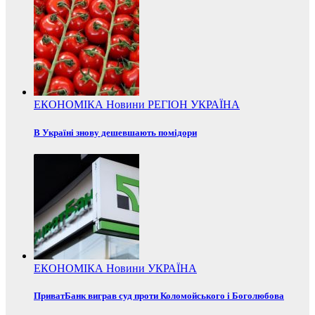
ЕКОНОМІКА
Новини
РЕГІОН
УКРАЇНА
В Україні знову дешевшають помідори
ЕКОНОМІКА
Новини
УКРАЇНА
ПриватБанк виграв суд проти Коломойського і Боголюбова