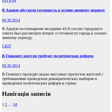
РЕГІОН
В Арцизе обсудили готовность к осенне-зимнему периоду
09.30.2014
В Арцизе на пленарном заседании 43-й сессии городского
совета был рассмотрен вопрос о готовности города к осенне-
зимнему периоду.
СВІТ
В Гонконге жители требуют политических реформ
09.30.2014
В Гонконге проходят акции массовых протестов жителей с
требованиями проведения демократических выборов и
проведения политических реформ в стране.
Навігація записів
1
2
…
34