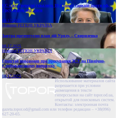
ЄС вже у вересні ухвалить 19-й ракет санкцій проти рф, –
Урсула фон дер Ляєн
08.17.2025
Новини
РЕГІОН
УКРАЇНА
Завтра презентуємо план дій Уряду, – Свириденко
08.17.2025
Новини
РЕГІОН
УКРАЇНА
Генштаб повідомив про просування ЗСУ на Північно-
Слобожанському напрямку
08.17.2025
Использование материалов сайта
разрешается при условии
размещения в тексте
гиперссылки на сайт topor.od.ua,
открытой для поисковых систем.
Контакты: электронная почта
gazeta.topor.od@gmail.com
или телефон редакции – +38(096)
627-20-65.