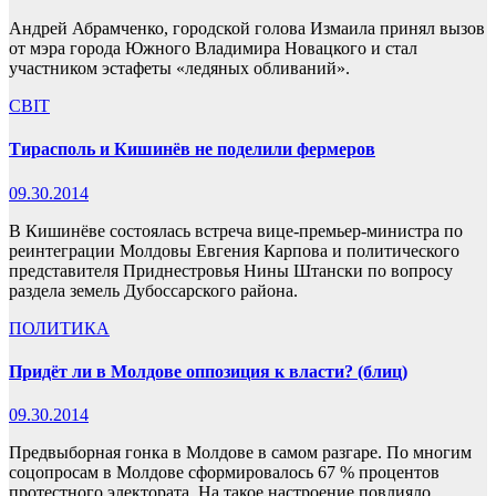
Андрей Абрамченко, городской голова Измаила принял вызов
от мэра города Южного Владимира Новацкого и стал
участником эстафеты «ледяных обливаний».
СВІТ
Тирасполь и Кишинёв не поделили фермеров
09.30.2014
В Кишинёве состоялась встреча вице-премьер-министра по
реинтеграции Молдовы Евгения Карпова и политического
представителя Приднестровья Нины Штански по вопросу
раздела земель Дубоссарского района.
ПОЛИТИКА
Придёт ли в Молдове оппозиция к власти? (блиц)
09.30.2014
Предвыборная гонка в Молдове в самом разгаре. По многим
соцопросам в Молдове сформировалось 67 % процентов
протестного электората. На такое настроение повлияло