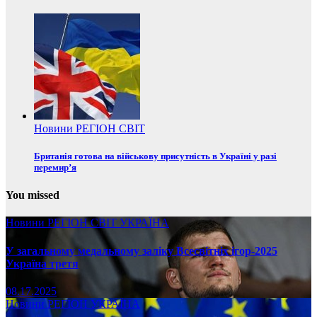
Новини
РЕГІОН
СВІТ
Британія готова на військову присутність в Україні у разі
перемир’я
You missed
Новини
РЕГІОН
СВІТ
УКРАЇНА
У загальному медальному заліку Всесвітніх ігор-2025
Україна третя
08.17.2025
Новини
РЕГІОН
УКРАЇНА