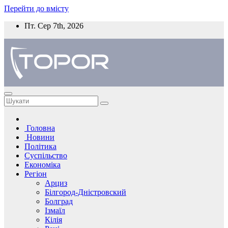
Перейти до вмісту
Пт. Сер 7th, 2026
Головна
Новини
Політика
Суспільство
Економіка
Регіон
Арциз
Білгород-Дністровский
Болград
Ізмаїл
Кілія