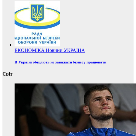
ЕКОНОМІКА
Новини
УКРАЇНА
В Україні обіцяють не заважати бізнесу працювати
Світ