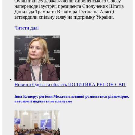
Очільники 26 держав-членів Європейського Союзу
напередодні зустрічі президента Сполучених Штатів
Дональда Трампа та Владіміра Путіна на Алясці
затвердили спільну заяву на підтримку України.
Читати далі
Новини
Одеса та область
ПОЛИТИКА
РЕГІОН
СВІТ
Інна Кошеру: регіони Молдови повинні розвиватися рівномірно,
автономії надавати не плануємо