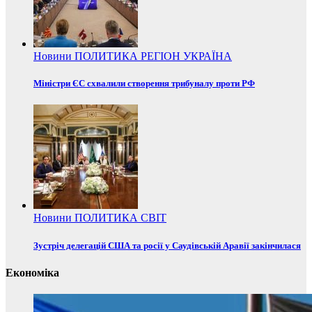
Новини
ПОЛИТИКА
РЕГІОН
УКРАЇНА
Міністри ЄС схвалили створення трибуналу проти РФ
Новини
ПОЛИТИКА
СВІТ
Зустріч делегацій США та росії у Саудівській Аравії закінчилася
Економіка