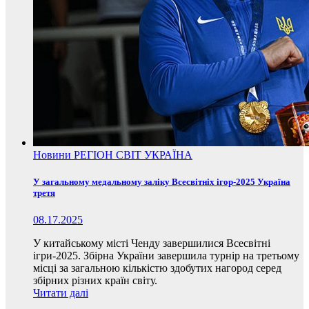
Новини
РЕГІОН
СВІТ
УКРАЇНА
У загальному медальному заліку Всесвітніх ігор-2025 Україна
третя
08.17.2025
У китайському місті Ченду завершилися Всесвітні
ігри-2025. Збірна України завершила турнір на третьому
місці за загальною кількістю здобутих нагород серед
збірних різних країн світу.
Читати далі