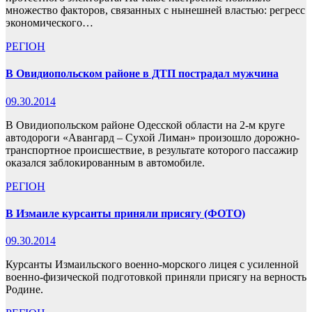
множество факторов, связанных с нынешней властью: регресс
экономического…
РЕГІОН
В Овидиопольском районе в ДТП пострадал мужчина
09.30.2014
В Овидиопольском районе Одесской области на 2-м круге
автодороги «Авангард – Сухой Лиман» произошло дорожно-
транспортное происшествие, в результате которого пассажир
оказался заблокированным в автомобиле.
РЕГІОН
В Измаиле курсанты приняли присягу (ФОТО)
09.30.2014
Курсанты Измаильского военно-морского лицея с усиленной
военно-физической подготовкой приняли присягу на верность
Родине.