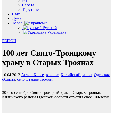
Рені
Сарата
Тарутине
Світ
Думки
Мова:
Русский
Українська
РЕГІОН
100 лет Свято-Троицкому
храму в Старых Троянах
10.04.2012
Антон Киссе
,
важное
,
Килийский район
,
Одесская
область
,
село Старые Трояны
30-ого сентября Свято-Троицкий храм в Старых Троянах
Килийского района Одесской области отметил своё 100-летие.