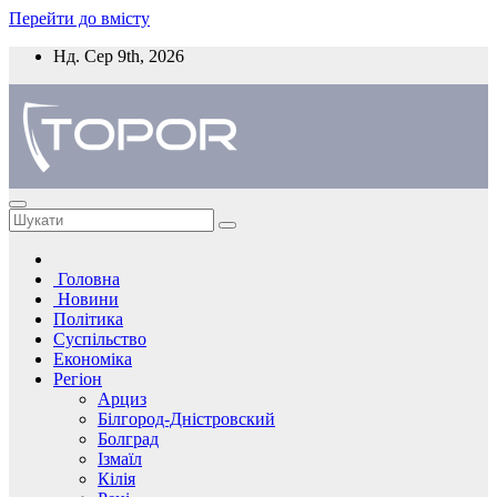
Перейти до вмісту
Нд. Сер 9th, 2026
Головна
Новини
Політика
Суспільство
Економіка
Регіон
Арциз
Білгород-Дністровский
Болград
Ізмаїл
Кілія