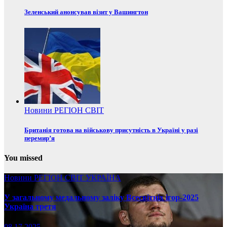
Зеленський анонсував візит у Вашингтон
Новини
РЕГІОН
СВІТ
Британія готова на військову присутність в Україні у разі
перемир’я
You missed
Новини
РЕГІОН
СВІТ
УКРАЇНА
У загальному медальному заліку Всесвітніх ігор-2025
Україна третя
08.17.2025