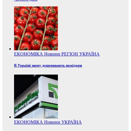
ЕКОНОМІКА
Новини
РЕГІОН
УКРАЇНА
В Україні знову дешевшають помідори
ЕКОНОМІКА
Новини
УКРАЇНА