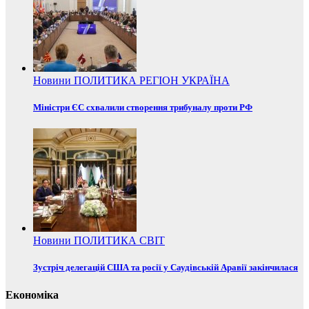
Новини
ПОЛИТИКА
РЕГІОН
УКРАЇНА
Міністри ЄС схвалили створення трибуналу проти РФ
Новини
ПОЛИТИКА
СВІТ
Зустріч делегацій США та росії у Саудівській Аравії закінчилася
Економіка