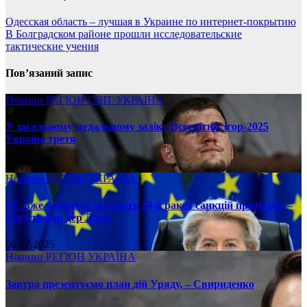
Одесская область – лучшая в Украине по интернет-покрытию
В Болградском районе прошли исследовательские
тактические учения
Пов’язаний запис
Новини
РЕГІОН
СВІТ
УКРАЇНА
У загальному медальному заліку Всесвітніх ігор-2025
Україна третя
08.17.2025
Новини
РЕГІОН
УКРАЇНА
ЄС вже у вересні ухвалить 19-й ракет санкцій проти рф, –
Урсула фон дер Ляєн
08.17.2025
Новини
РЕГІОН
УКРАЇНА
Завтра презентуємо план дій Уряду, – Свириденко