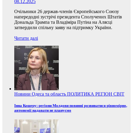
08.12.2025
Очільники 26 держав-членів Європейського Союзу
напередодні зустрічі президента Сполучених Штатів
Дональда Трампа та Владіміра Путіна на Алясці
затвердили спільну заяву на підтримку України.
Читати далі
Новини
Одеса та область
ПОЛИТИКА
РЕГІОН
СВІТ
Інна Кошеру: регіони Молдови повинні розвиватися рівномірно,
автономії надавати не плануємо