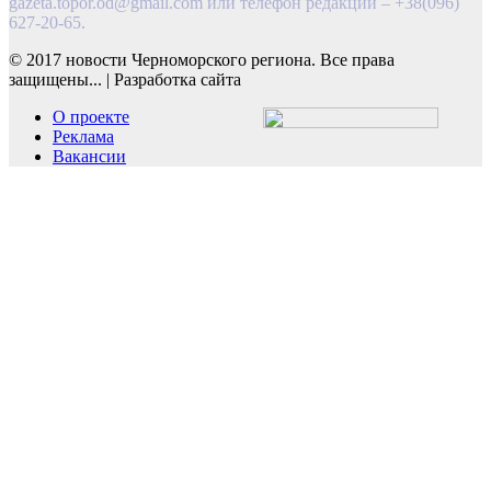
gazeta.topor.od@gmail.com
или телефон редакции – +38(096)
627-20-65.
© 2017 новости Черноморского региона. Все права
защищены...
|
Разработка сайта
О проекте
Реклама
Вакансии