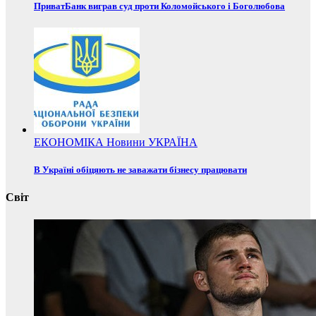
ПриватБанк виграв суд проти Коломойського і Боголюбова
ЕКОНОМІКА
Новини
УКРАЇНА
В Україні обіцяють не заважати бізнесу працювати
Світ