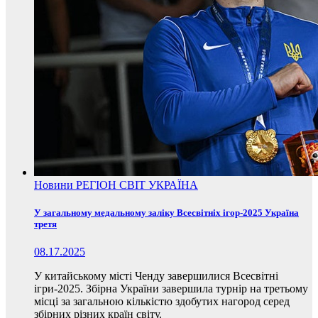
Новини
РЕГІОН
СВІТ
УКРАЇНА
У загальному медальному заліку Всесвітніх ігор-2025 Україна
третя
08.17.2025
У китайському місті Ченду завершилися Всесвітні
ігри-2025. Збірна України завершила турнір на третьому
місці за загальною кількістю здобутих нагород серед
збірних різних країн світу.