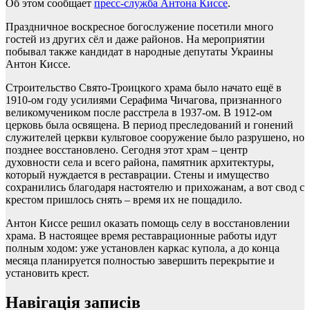
Об этом сообщает
пресс-служба Антона Киссе
.
Праздничное воскресное богослужение посетили много
гостей из других сёл и даже районов. На мероприятии
побывал также кандидат в народные депутаты Украины
Антон Киссе.
Строительство Свято-Троицкого храма было начато ещё в
1910-ом году усилиями Серафима Чичагова, признанного
великомучеником после расстрела в 1937-ом. В 1912-ом
церковь была освящена. В период преследований и гонений
служителей церкви культовое сооружение было разрушено, но
позднее восстановлено. Сегодня этот храм – центр
духовности села и всего района, памятник архитектуры,
который нуждается в реставрации. Стены и имущество
сохранились благодаря настоятелю и прихожанам, а вот свод с
крестом пришлось снять – время их не пощадило.
Антон Киссе решил оказать помощь селу в восстановлении
храма. В настоящее время реставрационные работы идут
полным ходом: уже установлен каркас купола, а до конца
месяца планируется полностью завершить перекрытие и
установить крест.
Навігація записів