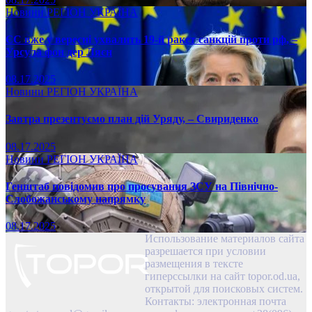
Новини
РЕГІОН
УКРАЇНА
ЄС вже у вересні ухвалить 19-й ракет санкцій проти рф, –
Урсула фон дер Ляєн
08.17.2025
Новини
РЕГІОН
УКРАЇНА
Завтра презентуємо план дій Уряду, – Свириденко
08.17.2025
Новини
РЕГІОН
УКРАЇНА
Генштаб повідомив про просування ЗСУ на Північно-
Слобожанському напрямку
08.17.2025
Использование материалов сайта
разрешается при условии
размещения в тексте
гиперссылки на сайт topor.od.ua,
открытой для поисковых систем.
Контакты: электронная почта