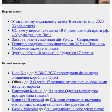
08.17.2025
Недавні записи
У загальному медальному заліку Всесвітніх ігор-2025
Україна третя
ЄС вже у вересні ухвалить 19-й ракет санкцій проти рф,
– Урсула фон дер Ляєн
Завтра презентуємо план дій Уряду, – Свириденко
Генштаб повідомив про просування ЗСУ на Північно-
Слобожанському напрямку
Зустріч “Коаліції охочих” відбудеться 17 серпня
Останні коментарі
Lion King
до
У ВМС ЗСУ спростували фейк щодо
знищення кораблів в Одесі
Olhazk
до
В Одессе 15 человек отравились пирожными
из супермаркета
Виктория Калина
до
В центре Одессы маршрутка
протаранила трамвай
Кирилл Шляховой
до
В Килии открылась выставка
мастерицы, которая вышивает без рук (фото)
Genek Valvolini
до
День музыканта в городском парке