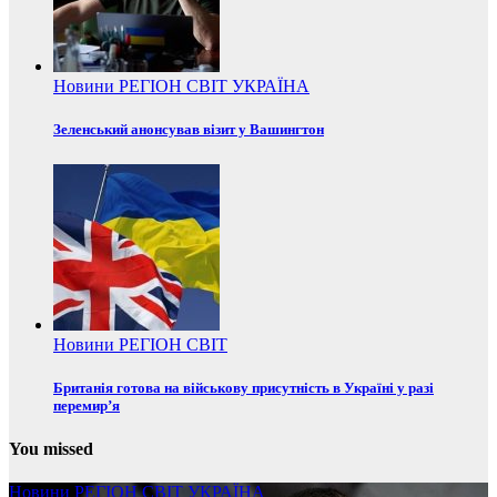
Новини
РЕГІОН
СВІТ
УКРАЇНА
Зеленський анонсував візит у Вашингтон
Новини
РЕГІОН
СВІТ
Британія готова на військову присутність в Україні у разі
перемир’я
You missed
Новини
РЕГІОН
СВІТ
УКРАЇНА