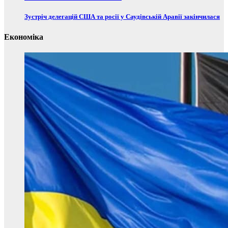
Зустріч делегацій США та росії у Саудівській Аравії закінчилася
Економіка