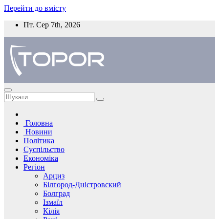
Перейти до вмісту
Пт. Сер 7th, 2026
Головна
Новини
Політика
Суспільство
Економіка
Регіон
Арциз
Білгород-Дністровский
Болград
Ізмаїл
Кілія