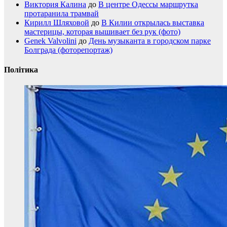
Виктория Калина
до
В центре Одессы маршрутка
протаранила трамвай
Кирилл Шляховой
до
В Килии открылась выставка
мастерицы, которая вышивает без рук (фото)
Genek Valvolini
до
День музыканта в городском парке
Болграда (фоторепортаж)
Політика