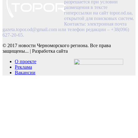
разрешается при условии
размещения в тексте
гиперссылки на сайт topor.od.ua,
открытой для поисковых систем.
Контакты: электронная почта
gazeta.topor.od@gmail.com
или телефон редакции – +38(096)
627-20-65.
© 2017 новости Черноморского региона. Все права
защищены...
|
Разработка сайта
О проекте
Реклама
Вакансии