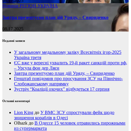
08.17.2025
Новини
РЕГІОН
УКРАЇНА
Завтра презентуємо план дій Уряду, – Свириденко
08.17.2025
Недавні записи
У загальному медальному заліку Всесвітніх ігор-2025
Україна третя
ЄС вже у вересні ухвалить 19-й ракет санкцій проти рф,
– Урсула фон дер Ляєн
Завтра презентуємо план дій Уряду, – Свириденко
Генштаб повідомив про просування ЗСУ на Північно-
Слобожанському напрямку
Зустріч “Коаліції охочих” відбудеться 17 серпня
Останні коментарі
Lion King
до
У ВМС ЗСУ спростували фейк щодо
знищення кораблів в Одесі
Olhazk
до
В Одессе 15 человек отравились пирожными
из супермаркета