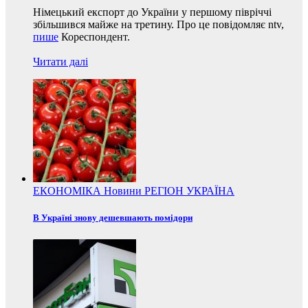
Німецький експорт до України у першому півріччі
збільшився майже на третину. Про це повідомляє ntv,
пише
Кореспондент.
Читати далі
ЕКОНОМІКА
Новини
РЕГІОН
УКРАЇНА
В Україні знову дешевшають помідори