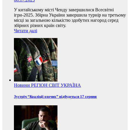
У китайському місті Ченду завершилися Всесвітні
ігри-2025. Збірна України завершила турнір на третьому
місці за загальною кількістю здобутих нагород серед
збірних різних країн світу.
Читати далі
Новини
РЕГІОН
СВІТ
УКРАЇНА
Зустріч “Коаліції охочих” відбудеться 17 серпня