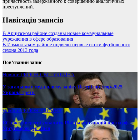
причастность задержанного к совершению аналогичных
преступлений.
Навігація записів
В Арцизском районе созданы новые коммунальные
учреждения в сфере образования
В Измаильском районе подвели первые итоги футбольного
сезона 2013 года
Пов’язаний запис
Новини
РЕГІОН
СВІТ
УКРАЇНА
У загальному медальному заліку Всесвітніх ігор-2025
Україна третя
08.17.2025
Новини
РЕГІОН
УКРАЇНА
ЄС вже у вересні ухвалить 19-й ракет санкцій проти рф, –
Урсула фон дер Ляєн