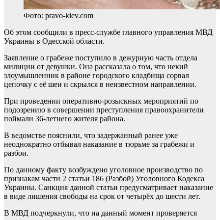
Фото: pravo-kiev.com
Об этом сообщили в пресс-службе главного управления МВД
Украины в Одесской области.
Заявление о грабеже поступило в дежурную часть отдела
милиции от девушки. Она рассказала о том, что некий
злоумышленник в районе городского кладбища сорвал
цепочку с её шеи и скрылся в неизвестном направлении.
При проведении оперативно-розыскных мероприятий по
подозрению в совершении преступления правоохранители
поймали 36-летнего жителя района.
В ведомстве пояснили, что задержанный ранее уже
неоднократно отбывал наказание в тюрьме за грабежи и
разбои.
По данному факту возбуждено уголовное производство по
признакам части 2 статьи 186 (Разбой) Уголовного Кодекса
Украины. Санкция данной статьи предусматривает наказание
в виде лишения свободы на срок от четырёх до шести лет.
В МВД подчеркнули, что на данный момент проверяется