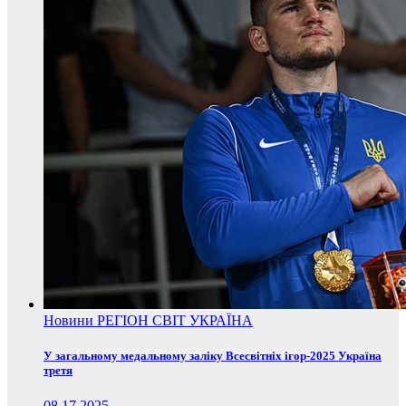
Новини
РЕГІОН
СВІТ
УКРАЇНА
У загальному медальному заліку Всесвітніх ігор-2025 Україна
третя
08.17.2025