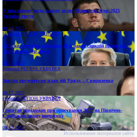
У загальному медальному заліку Всесвітніх ігор-2025
Україна третя
08.17.2025
Новини
РЕГІОН
УКРАЇНА
ЄС вже у вересні ухвалить 19-й ракет санкцій проти рф, –
Урсула фон дер Ляєн
08.17.2025
Новини
РЕГІОН
УКРАЇНА
Завтра презентуємо план дій Уряду, – Свириденко
08.17.2025
Новини
РЕГІОН
УКРАЇНА
Генштаб повідомив про просування ЗСУ на Північно-
Слобожанському напрямку
08.17.2025
Использование материалов сайта