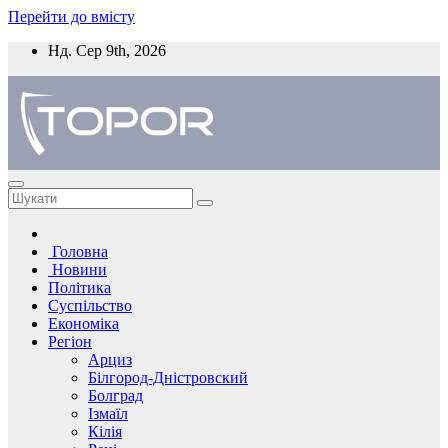
Перейти до вмісту
Нд. Сер 9th, 2026
Головна
Новини
Політика
Суспільство
Економіка
Регіон
Арциз
Білгород-Дністровский
Болград
Ізмаїл
Кілія