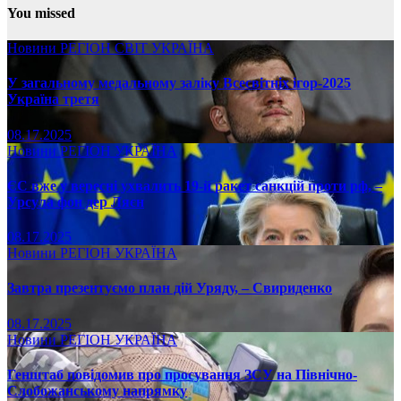
You missed
Новини
РЕГІОН
СВІТ
УКРАЇНА
У загальному медальному заліку Всесвітніх ігор-2025
Україна третя
08.17.2025
Новини
РЕГІОН
УКРАЇНА
ЄС вже у вересні ухвалить 19-й ракет санкцій проти рф, –
Урсула фон дер Ляєн
08.17.2025
Новини
РЕГІОН
УКРАЇНА
Завтра презентуємо план дій Уряду, – Свириденко
08.17.2025
Новини
РЕГІОН
УКРАЇНА
Генштаб повідомив про просування ЗСУ на Північно-
Слобожанському напрямку