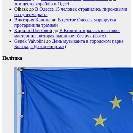
знищення кораблів в Одесі
Olhazk
до
В Одессе 15 человек отравились пирожными
из супермаркета
Виктория Калина
до
В центре Одессы маршрутка
протаранила трамвай
Кирилл Шляховой
до
В Килии открылась выставка
мастерицы, которая вышивает без рук (фото)
Genek Valvolini
до
День музыканта в городском парке
Болграда (фоторепортаж)
Політика