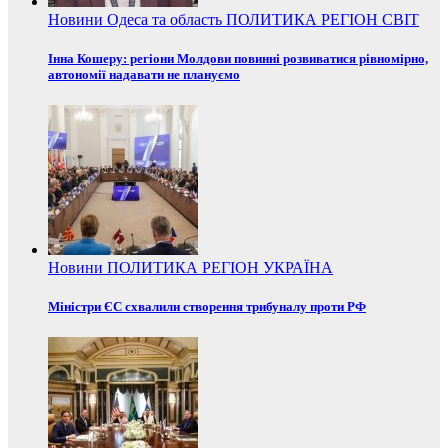
Новини
Одеса та область
ПОЛИТИКА
РЕГІОН
СВІТ
Інна Кошеру: регіони Молдови повинні розвиватися рівномірно,
автономії надавати не плануємо
Новини
ПОЛИТИКА
РЕГІОН
УКРАЇНА
Міністри ЄС схвалили створення трибуналу проти РФ