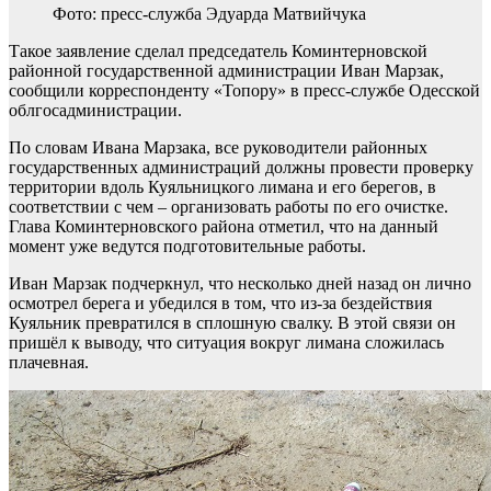
Фото: пресс-служба Эдуарда Матвийчука
Такое заявление сделал председатель Коминтерновской
районной государственной администрации Иван Марзак,
сообщили корреспонденту «Топору» в пресс-службе Одесской
облгосадминистрации.
По словам Ивана Марзака, все руководители районных
государственных администраций должны провести проверку
территории вдоль Куяльницкого лимана и его берегов, в
соответствии с чем – организовать работы по его очистке.
Глава Коминтерновского района отметил, что на данный
момент уже ведутся подготовительные работы.
Иван Марзак подчеркнул, что несколько дней назад он лично
осмотрел берега и убедился в том, что из-за бездействия
Куяльник превратился в сплошную свалку. В этой связи он
пришёл к выводу, что ситуация вокруг лимана сложилась
плачевная.