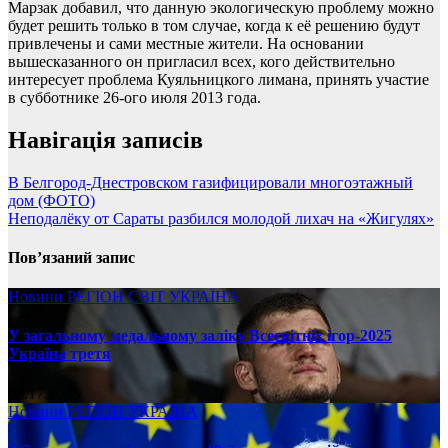
Марзак добавил, что данную экологическую проблему можно
будет решить только в том случае, когда к её решению будут
привлечены и сами местные жители. На основании
вышесказанного он пригласил всех, кого действительно
интересует проблема Куяльницкого лимана, принять участие
в субботнике 26-ого июля 2013 года.
Навігація записів
В Белгород-Днестровском газифицировали многоэтажный
дом (ФОТО)
Неподалёку от Сараты разбился молодой лихач на «Жигулях»
Пов’язаний запис
Новини
РЕГІОН
СВІТ
УКРАЇНА
У загальному медальному заліку Всесвітніх ігор-2025
Україна третя
08.17.2025
Новини
РЕГІОН
УКРАЇНА