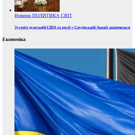
Новини
ПОЛИТИКА
СВІТ
Зустріч делегацій США та росії у Саудівській Аравії закінчилася
Економіка