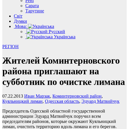
Рені
Сарата
Тарутине
Світ
Думки
Мова:
Русский
Українська
РЕГІОН
Жителей Коминтерновского
района приглашают на
субботник по очистке лимана
07.22.2013
Иван Марзак
,
Коминтерновский район
,
Куяльницкий лиман
,
Одесская область
,
Эдуард Матвийчук
Председатель Одесской областной государственной
администрации Эдуард Матвийчук поручил всем
председателям районов, которые окружают Куяльницкий
лиман, очистить территорию вдоль лимана и его берегов.