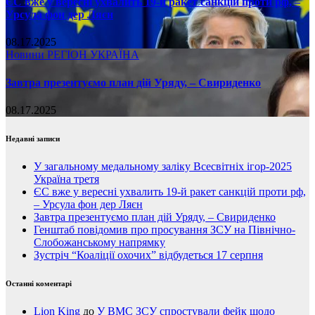
ЄС вже у вересні ухвалить 19-й ракет санкцій проти рф, –
Урсула фон дер Ляєн
08.17.2025
Новини
РЕГІОН
УКРАЇНА
Завтра презентуємо план дій Уряду, – Свириденко
08.17.2025
Недавні записи
У загальному медальному заліку Всесвітніх ігор-2025
Україна третя
ЄС вже у вересні ухвалить 19-й ракет санкцій проти рф,
– Урсула фон дер Ляєн
Завтра презентуємо план дій Уряду, – Свириденко
Генштаб повідомив про просування ЗСУ на Північно-
Слобожанському напрямку
Зустріч “Коаліції охочих” відбудеться 17 серпня
Останні коментарі
Lion King
до
У ВМС ЗСУ спростували фейк щодо