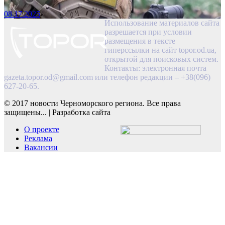
08.17.2025
Использование материалов сайта
разрешается при условии
размещения в тексте
гиперссылки на сайт topor.od.ua,
открытой для поисковых систем.
Контакты: электронная почта
gazeta.topor.od@gmail.com
или телефон редакции – +38(096)
627-20-65.
© 2017 новости Черноморского региона. Все права
защищены...
|
Разработка сайта
О проекте
Реклама
Вакансии