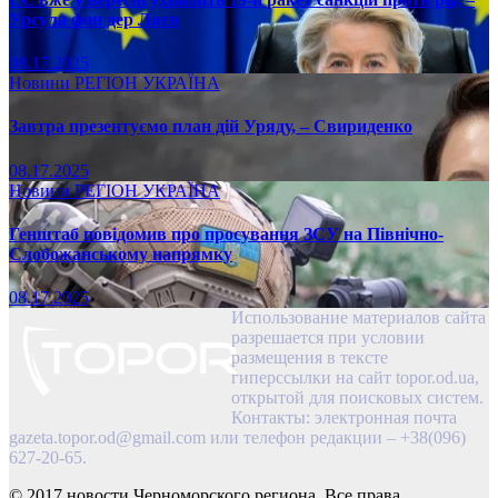
Урсула фон дер Ляєн
08.17.2025
Новини
РЕГІОН
УКРАЇНА
Завтра презентуємо план дій Уряду, – Свириденко
08.17.2025
Новини
РЕГІОН
УКРАЇНА
Генштаб повідомив про просування ЗСУ на Північно-
Слобожанському напрямку
08.17.2025
Использование материалов сайта
разрешается при условии
размещения в тексте
гиперссылки на сайт topor.od.ua,
открытой для поисковых систем.
Контакты: электронная почта
gazeta.topor.od@gmail.com
или телефон редакции – +38(096)
627-20-65.
© 2017 новости Черноморского региона. Все права