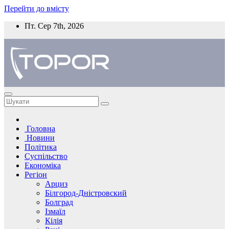
Перейти до вмісту
Пт. Сер 7th, 2026
Головна
Новини
Політика
Суспільство
Економіка
Регіон
Арциз
Білгород-Дністровский
Болград
Ізмаїл
Кілія