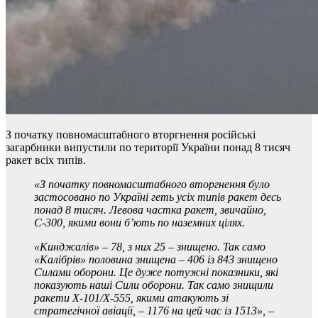
З початку повномасштабного вторгнення російські
загарбники випустили по території України понад 8 тисяч
ракет всіх типів.
«З початку повномасштабного вторгнення було
застосовано по Україні геть усіх типів ракет десь
понад 8 тисяч. Левова частка ракет, звичайно,
С-300, якими вони б’ють по наземних цілях.
«Кинджалів» – 78, з них 25 – знищено. Так само
«Калібрів» половина знищена – 406 із 843 знищено
Силами оборони. Це дуже потужні показники, які
показують наші Сили оборони. Так само знищили
ракети Х-101/Х-555, якими атакують з
і
стратегічної авіації, – 1176 на цей час із 1513»,
–