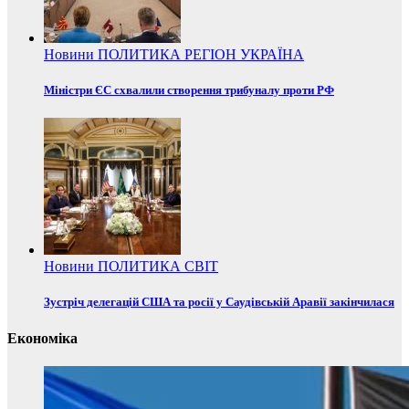
Новини
ПОЛИТИКА
РЕГІОН
УКРАЇНА
Міністри ЄС схвалили створення трибуналу проти РФ
Новини
ПОЛИТИКА
СВІТ
Зустріч делегацій США та росії у Саудівській Аравії закінчилася
Економіка