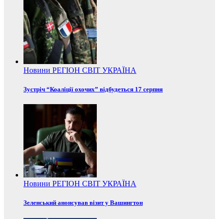
Новини
РЕГІОН
СВІТ
УКРАЇНА
Зустріч “Коаліції охочих” відбудеться 17 серпня
Новини
РЕГІОН
СВІТ
УКРАЇНА
Зеленський анонсував візит у Вашингтон