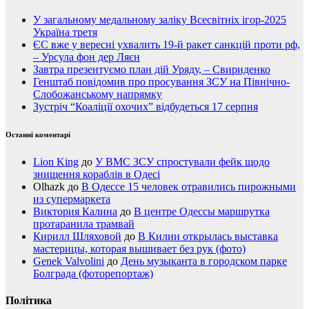
У загальному медальному заліку Всесвітніх ігор-2025
Україна третя
ЄС вже у вересні ухвалить 19-й ракет санкцій проти рф,
– Урсула фон дер Ляєн
Завтра презентуємо план дій Уряду, – Свириденко
Генштаб повідомив про просування ЗСУ на Північно-
Слобожанському напрямку
Зустріч “Коаліції охочих” відбудеться 17 серпня
Останні коментарі
Lion King
до
У ВМС ЗСУ спростували фейк щодо
знищення кораблів в Одесі
Olhazk
до
В Одессе 15 человек отравились пирожными
из супермаркета
Виктория Калина
до
В центре Одессы маршрутка
протаранила трамвай
Кирилл Шляховой
до
В Килии открылась выставка
мастерицы, которая вышивает без рук (фото)
Genek Valvolini
до
День музыканта в городском парке
Болграда (фоторепортаж)
Політика