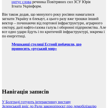
цитує слова
речника Повітряних сил ЗСУ Юрія
Ігната Укрінформ.
Він також додав, що минулого року росіяни намагалися
загнати Україну в блекаут, а цього разу вже трошки інший
вектор – починаючи від портової інфраструктури, аграрного
сектору, далі нафто-газова галузь і оборонні підприємства. Але
все одно удари йдуть і по критичній інфраструктурі, зокрема і
по енергетиці.
Мешканці столиці Естонії побачили, що
приносить «руський мир»
Навігація записів
У Болграді готують інтерактивну виставу
Зеленський вніс до Ради законопроєкт про демобілізацію