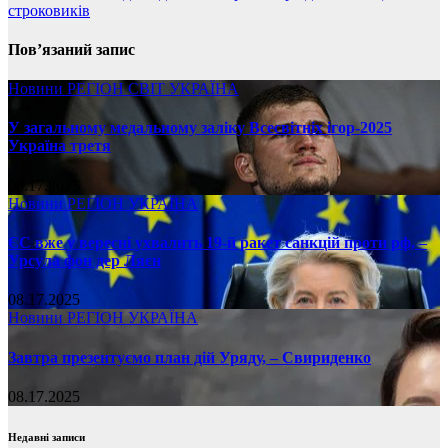
строковиків
Пов’язаний запис
Новини
РЕГІОН
СВІТ
УКРАЇНА
У загальному медальному заліку Всесвітніх ігор-2025
Україна третя
08.17.2025
Новини
РЕГІОН
УКРАЇНА
ЄС вже у вересні ухвалить 19-й ракет санкцій проти рф, –
Урсула фон дер Ляєн
08.17.2025
Новини
РЕГІОН
УКРАЇНА
Завтра презентуємо план дій Уряду, – Свириденко
08.17.2025
Недавні записи