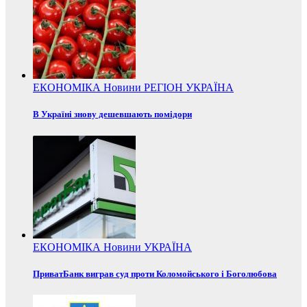
ЕКОНОМІКА
Новини
РЕГІОН
УКРАЇНА
В Україні знову дешевшають помідори
ЕКОНОМІКА
Новини
УКРАЇНА
ПриватБанк виграв суд проти Коломойського і Боголюбова