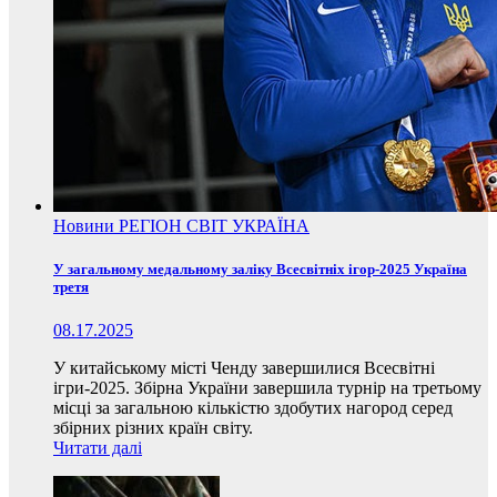
Новини
РЕГІОН
СВІТ
УКРАЇНА
У загальному медальному заліку Всесвітніх ігор-2025 Україна
третя
08.17.2025
У китайському місті Ченду завершилися Всесвітні
ігри-2025. Збірна України завершила турнір на третьому
місці за загальною кількістю здобутих нагород серед
збірних різних країн світу.
Читати далі