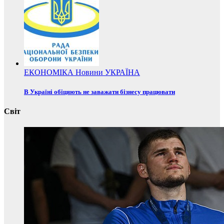
ЕКОНОМІКА
Новини
УКРАЇНА
В Україні обіцяють не заважати бізнесу працювати
Світ