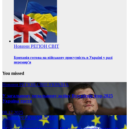
Новини
РЕГІОН
СВІТ
Британія готова на військову присутність в Україні у разі
перемир’я
You missed
Новини
РЕГІОН
СВІТ
УКРАЇНА
У загальному медальному заліку Всесвітніх ігор-2025
Україна третя
08.17.2025
Новини
РЕГІОН
УКРАЇНА
ЄС вже у вересні ухвалить 19-й ракет санкцій проти рф, –