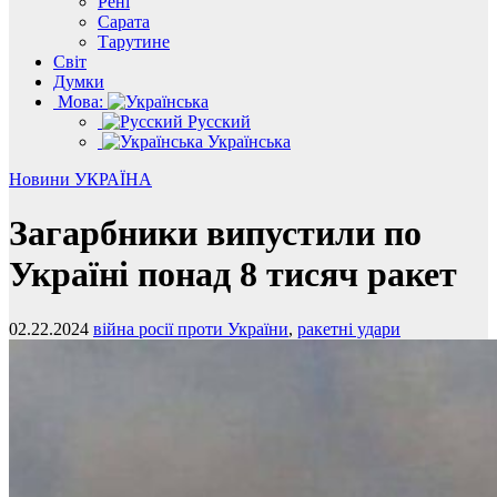
Рені
Сарата
Тарутине
Світ
Думки
Мова:
Русский
Українська
Новини
УКРАЇНА
Загарбники випустили по
Україні понад 8 тисяч ракет
02.22.2024
війна росії проти України
,
ракетні удари