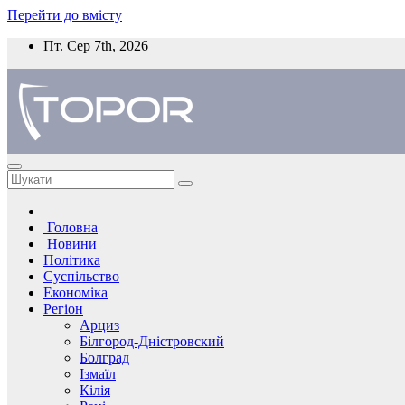
Перейти до вмісту
Пт. Сер 7th, 2026
Головна
Новини
Політика
Суспільство
Економіка
Регіон
Арциз
Білгород-Дністровский
Болград
Ізмаїл
Кілія