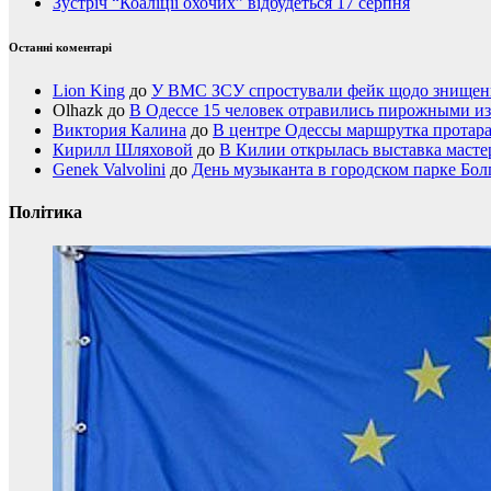
Зустріч “Коаліції охочих” відбудеться 17 серпня
Останні коментарі
Lion King
до
У ВМС ЗСУ спростували фейк щодо знищення
Olhazk
до
В Одессе 15 человек отравились пирожными из
Виктория Калина
до
В центре Одессы маршрутка протар
Кирилл Шляховой
до
В Килии открылась выставка мастер
Genek Valvolini
до
День музыканта в городском парке Бол
Політика