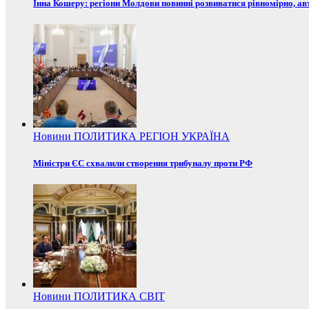
Інна Кошеру: регіони Молдови повинні розвиватися рівномірно, ав
Новини
ПОЛИТИКА
РЕГІОН
УКРАЇНА
Міністри ЄС схвалили створення трибуналу проти РФ
Новини
ПОЛИТИКА
СВІТ