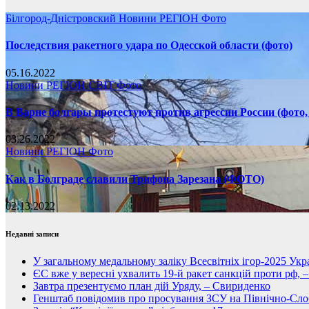
Білгород-Дністровский
Новини
РЕГІОН
Фото
Последствия ракетного удара по Одесской области (фото)
05.16.2022
Новини
РЕГІОН
СВІТ
Фото
В Варне болгары протестуют против агрессии России (фото,
03.26.2022
Новини
РЕГІОН
Фото
Как в Болграде славили Трифона Зарезана (ФОТО)
02.13.2022
Недавні записи
У загальному медальному заліку Всесвітніх ігор-2025 Укра
ЄС вже у вересні ухвалить 19-й ракет санкцій проти рф, 
Завтра презентуємо план дій Уряду, – Свириденко
Генштаб повідомив про просування ЗСУ на Північно-Сл