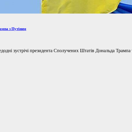
рампа з Путіним
одні зустрічі президента Сполучених Штатів Дональда Трампа та