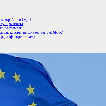
 кораблів в Одесі
 супермаркета
анила трамвай
ицы, которая вышивает без рук (фото)
града (фоторепортаж)