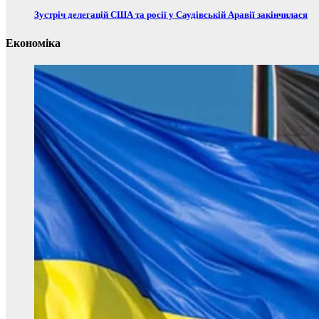
Зустріч делегацій США та росії у Саудівській Аравії закінчилася
Економіка