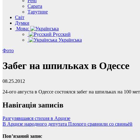
Рені
Сарата
Тарутине
Світ
Думки
Мова:
Русский
Українська
Фото
Забег на шпильках в Одессе
08.25.2012
24-ого августа в Одессе состоялся забег на шпильках на 100 м
Навігація записів
Разгулявшаяся стихия в Арцизе
В Арцизе народного депутата Плохого сравнили со свиньёй
Пов’язаний запис