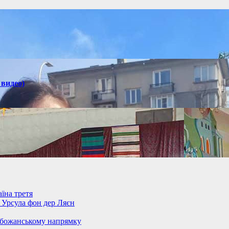
 видео)
їна третя
– Урсула фон дер Ляєн
обожанському напрямку