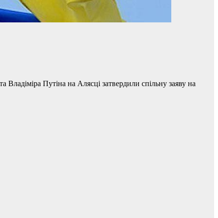
 Владіміра Путіна на Алясці затвердили спільну заяву на