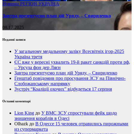
Новини
РЕГІОН
УКРАЇНА
Завтра презентуємо план дій Уряду, – Свириденко
08.17.2025
Недавні записи
У загальному медальному заліку Всесвітніх ігор-2025
Україна третя
ЄС вже у вересні ухвалить 19-й ракет санкцій проти рф,
– Урсула фон дер Ляєн
Завтра презентуємо план дій Уряду, – Свириденко
Генштаб повідомив про просування ЗСУ на Північно-
Слобожанському напрямку
Зустріч “Коаліції охочих” відбудеться 17 серпня
Останні коментарі
Lion King
до
У ВМС ЗСУ спростували фейк щодо
знищення кораблів в Одесі
Olhazk
до
В Одессе 15 человек отравились пирожными
из супермаркета