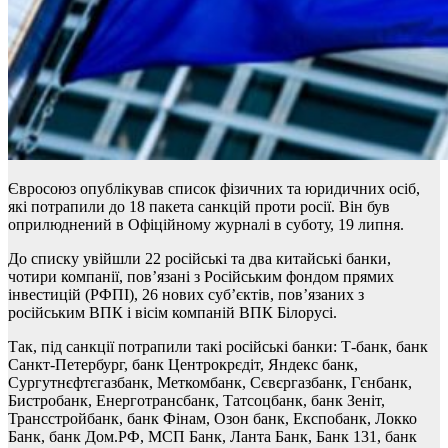
Євросоюз опублікував список фізичних та юридичних осіб,
які потрапили до 18 пакета санкцій проти росії. Він був
оприлюднений в Офіційному журналі в суботу, 19 липня.
До списку увійшли 22 російські та два китайські банки,
чотири компанії, пов’язані з Російським фондом прямих
інвестицій (РФПІ), 26 нових суб’єктів, пов’язаних з
російським ВПК і вісім компаній ВПК Білорусі.
Так, під санкції потрапили такі російські банки: Т-банк, банк
Санкт-Петербург, банк Центрокрєдіт, Яндекс банк,
Сургутнєфтєгазбанк, Меткомбанк, Сєвєргазбанк, Гєнбанк,
Бистробанк, Енерготрансбанк, Татсоцбанк, банк Зеніт,
Трансстройбанк, банк Фінам, Озон банк, Експобанк, Локко
Банк, банк Дом.РФ, МСП Банк, Ланта Банк, Банк 131, банк