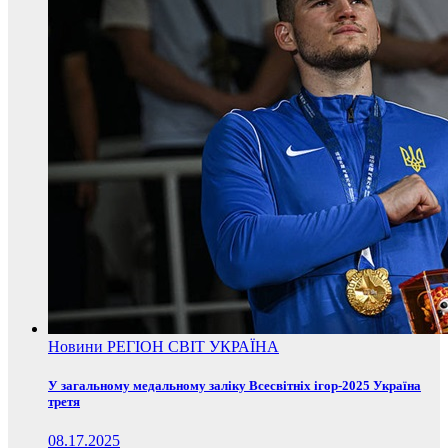
Новини
РЕГІОН
СВІТ
УКРАЇНА
У загальному медальному заліку Всесвітніх ігор-2025 Україна
третя
08.17.2025