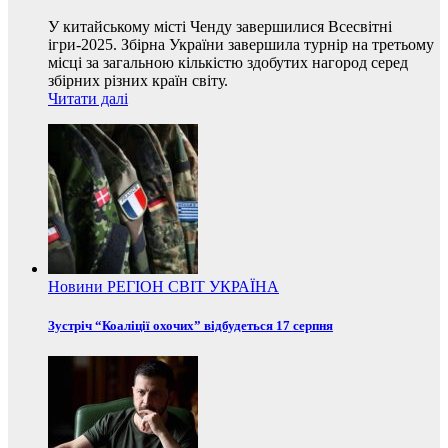
У китайському місті Ченду завершилися Всесвітні
ігри-2025. Збірна України завершила турнір на третьому
місці за загальною кількістю здобутих нагород серед
збірних різних країн світу.
Читати далі
Новини
РЕГІОН
СВІТ
УКРАЇНА
Зустріч “Коаліції охочих” відбудеться 17 серпня