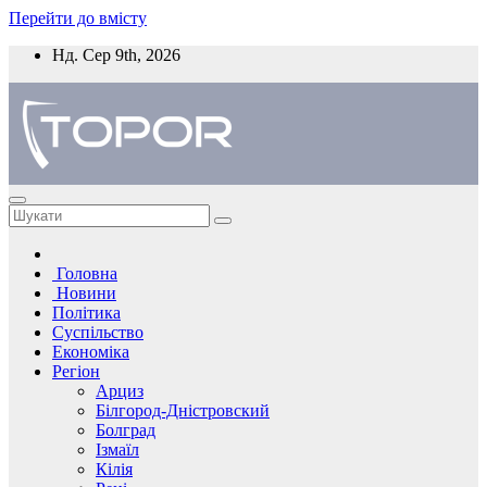
Перейти до вмісту
Нд. Сер 9th, 2026
Головна
Новини
Політика
Суспільство
Економіка
Регіон
Арциз
Білгород-Дністровский
Болград
Ізмаїл
Кілія