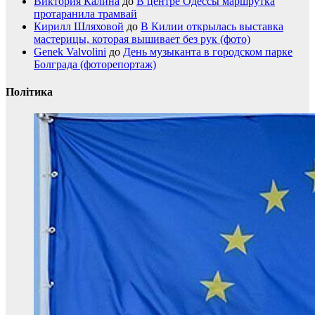
Виктория Калина
до
В центре Одессы маршрутка
протаранила трамвай
Кирилл Шляховой
до
В Килии открылась выставка
мастерицы, которая вышивает без рук (фото)
Genek Valvolini
до
День музыканта в городском парке
Болграда (фоторепортаж)
Політика