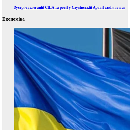
Зустріч делегацій США та росії у Саудівській Аравії закінчилася
Економіка