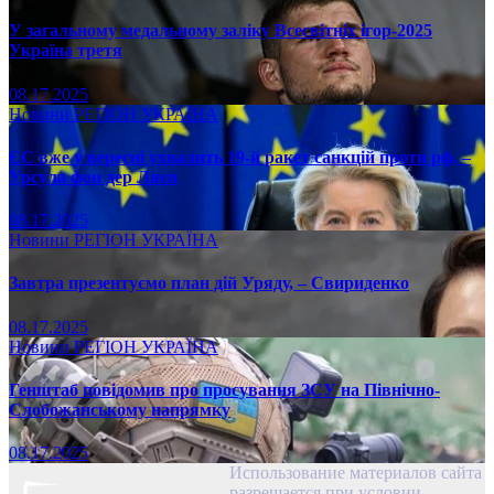
У загальному медальному заліку Всесвітніх ігор-2025
Україна третя
08.17.2025
Новини
РЕГІОН
УКРАЇНА
ЄС вже у вересні ухвалить 19-й ракет санкцій проти рф, –
Урсула фон дер Ляєн
08.17.2025
Новини
РЕГІОН
УКРАЇНА
Завтра презентуємо план дій Уряду, – Свириденко
08.17.2025
Новини
РЕГІОН
УКРАЇНА
Генштаб повідомив про просування ЗСУ на Північно-
Слобожанському напрямку
08.17.2025
Использование материалов сайта
разрешается при условии