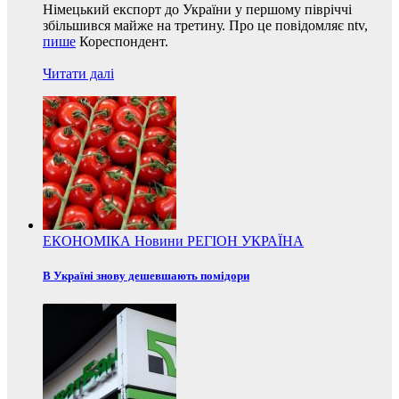
Німецький експорт до України у першому півріччі
збільшився майже на третину. Про це повідомляє ntv,
пише
Кореспондент.
Читати далі
ЕКОНОМІКА
Новини
РЕГІОН
УКРАЇНА
В Україні знову дешевшають помідори