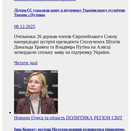
Лідери ЄС ухвалили заяву в підтримку України перед зустріччю
Трампа з Путіним
08.12.2025
Очільники 26 держав-членів Європейського Союзу
напередодні зустрічі президента Сполучених Штатів
Дональда Трампа та Владіміра Путіна на Алясці
затвердили спільну заяву на підтримку України.
Читати далі
Новини
Одеса та область
ПОЛИТИКА
РЕГІОН
СВІТ
Інна Кошеру: регіони Молдови повинні розвиватися рівномірно,