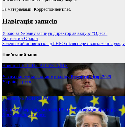
За матеріалами: Корреспондент.net.
Навігація записів
У бою за Україну загинув директор авіаклубу “Одеса”
Костянтин Оборін
Зеленський оновив склад РНБО після перезавантаження уряду
Пов’язаний запис
Новини
РЕГІОН
СВІТ
УКРАЇНА
У загальному медальному заліку Всесвітніх ігор-2025
Україна третя
08.17.2025
Новини
РЕГІОН
УКРАЇНА
ЄС вже у вересні ухвалить 19-й ракет санкцій проти рф, –
Урсула фон дер Ляєн
08.17.2025