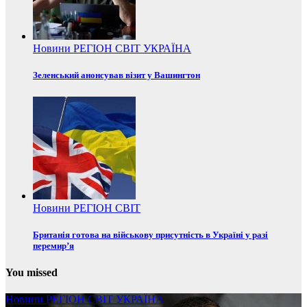
Новини
РЕГІОН
СВІТ
УКРАЇНА
Зеленський анонсував візит у Вашингтон
Новини
РЕГІОН
СВІТ
Британія готова на військову присутність в Україні у разі
перемир’я
You missed
Новини
РЕГІОН
СВІТ
УКРАЇНА