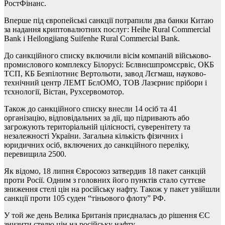
РостФінанс.
Вперше під європейські санкції потрапили два банки Китаю
за надання криптовалютних послуг: Heihe Rural Commercial
Bank і Heilongjiang Suifenhe Rural Commercial Bank.
До санкційного списку включили вісім компаній військово-
промислового комплексу Білорусі: Бєлвнєшпромсєрвіс, ОКБ
ТСП, КБ Безпілотниє Вертольоти, завод Лєгмаш, науково-
технічний центр ЛЕМТ БєлОМО, ТОВ Лазєрниє прібори і
тєхнології, Вістан, Рухсервомотор.
Також до санкційного списку внесли 14 осіб та 41
організацію, відповідальних за дії, що підривають або
загрожують територіальній цілісності, суверенітету та
незалежності України. Загальна кількість фізичних і
юридичних осіб, включених до санкційного переліку,
перевищила 2500.
Як відомо, 18 липня Євросоюз затвердив 18 пакет санкцій
проти Росії. Одним з головних його пунктів стало суттєве
зниження стелі цін на російську нафту. Також у пакет увійшли
санкції проти 105 суден “тіньового флоту” РФ.
У той же день Велика Британія приєдналась до рішення ЄС
знизити стелю цін на російську нафту.