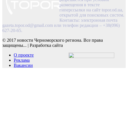
размещения в тексте
гиперссылки на сайт topor.od.ua,
открытой для поисковых систем.
Контакты: электронная почта
gazeta.topor.od@gmail.com
или телефон редакции – +38(096)
627-20-65.
© 2017 новости Черноморского региона. Все права
защищены...
|
Разработка сайта
О проекте
Реклама
Вакансии