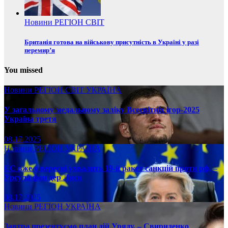
Новини
РЕГІОН
СВІТ
Британія готова на військову присутність в Україні у разі
перемир’я
You missed
Новини
РЕГІОН
СВІТ
УКРАЇНА
У загальному медальному заліку Всесвітніх ігор-2025
Україна третя
08.17.2025
Новини
РЕГІОН
УКРАЇНА
ЄС вже у вересні ухвалить 19-й ракет санкцій проти рф, –
Урсула фон дер Ляєн
08.17.2025
Новини
РЕГІОН
УКРАЇНА
Завтра презентуємо план дій Уряду, – Свириденко