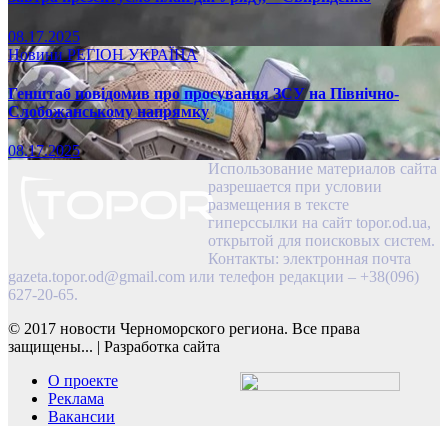
08.17.2025
Новини
РЕГІОН
УКРАЇНА
Генштаб повідомив про просування ЗСУ на Північно-
Слобожанському напрямку
08.17.2025
Использование материалов сайта
разрешается при условии
размещения в тексте
гиперссылки на сайт topor.od.ua,
открытой для поисковых систем.
Контакты: электронная почта
gazeta.topor.od@gmail.com
или телефон редакции – +38(096)
627-20-65.
© 2017 новости Черноморского региона. Все права
защищены...
|
Разработка сайта
О проекте
Реклама
Вакансии