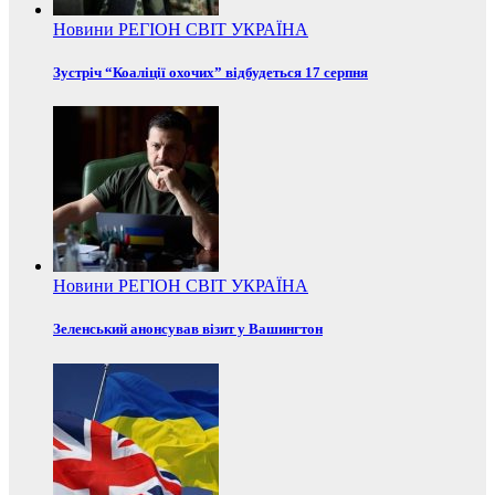
Новини
РЕГІОН
СВІТ
УКРАЇНА
Зустріч “Коаліції охочих” відбудеться 17 серпня
Новини
РЕГІОН
СВІТ
УКРАЇНА
Зеленський анонсував візит у Вашингтон