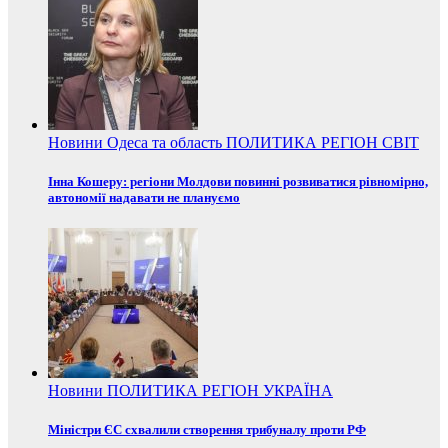
Новини
Одеса та область
ПОЛИТИКА
РЕГІОН
СВІТ
Інна Кошеру: регіони Молдови повинні розвиватися рівномірно,
автономії надавати не плануємо
Новини
ПОЛИТИКА
РЕГІОН
УКРАЇНА
Міністри ЄС схвалили створення трибуналу проти РФ