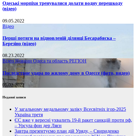
Одеські морпіхи тренувалися долати водну перешкоду
(відео)
09.05.2022
Відео
Перші потяги на відновленій ділянці Бесарабяска –
Березіно (відео)
08.23.2022
Відео
Новини
Одеса та область
РЕГІОН
Последствие удара по жилому дому в Одессе (фото, видео)
05.02.2022
Недавні записи
У загальному медальному заліку Всесвітніх ігор-2025
Україна третя
ЄС вже у вересні ухвалить 19-й ракет санкцій проти рф,
– Урсула фон дер Ляєн
Завтра презентуємо план дій Уряду, – Свириденко