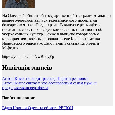
На Одесской областной государственной телерадиокомпании
вышел очередной выпуск телевизионного проекта на
болгарском языке «Роден край». В выпуске речь идёт о
последних событиях в Одесской области, в частности об
уборке озимых культур. Также в выпуске говорилось о
мероприятиях, которые прошли в селе Краснознаменка
Ивановского района ко Дню памяти святых Кирилла и
Мефодия.
httpv://youtu.be/hahNwBudgEg
Навігація записів
Антон Киссе не видит распада Партии регионов
Антон Киссе считает, что бессарабским сёлам нужны
предприятия-переработки
Пов’язаний запис
Відео
Новини
Одеса та область
РЕГІОН