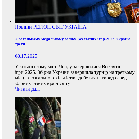
Новини
РЕГІОН
СВІТ
УКРАЇНА
У загальному медальному заліку Всесвітніх ігор-2025 Україна
третя
08.17.2025
У китайському місті Ченду завершилися Всесвітні
ігри-2025. Збірна України завершила турнір на третьому
місці за загальною кількістю здобутих нагород серед
збірних різних країн світу.
Читати далі