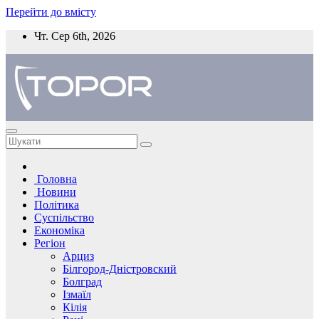
Перейти до вмісту
Чт. Сер 6th, 2026
Головна
Новини
Політика
Суспільство
Економіка
Регіон
Арциз
Білгород-Дністровский
Болград
Ізмаїл
Кілія