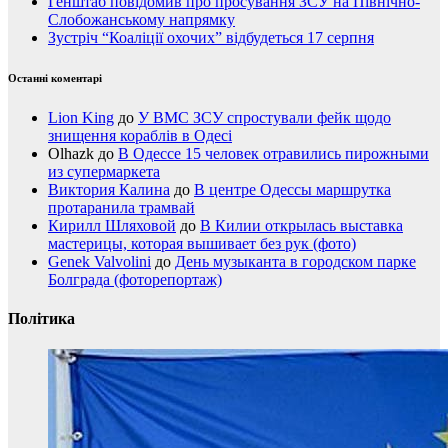
Генштаб повідомив про просування ЗСУ на Північно-
Слобожанському напрямку
Зустріч “Коаліції охочих” відбудеться 17 серпня
Останні коментарі
Lion King
до
У ВМС ЗСУ спростували фейк щодо
знищення кораблів в Одесі
Olhazk
до
В Одессе 15 человек отравились пирожными
из супермаркета
Виктория Калина
до
В центре Одессы маршрутка
протаранила трамвай
Кирилл Шляховой
до
В Килии открылась выставка
мастерицы, которая вышивает без рук (фото)
Genek Valvolini
до
День музыканта в городском парке
Болграда (фоторепортаж)
Політика