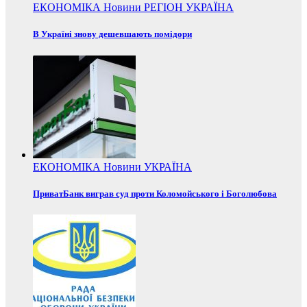
ЕКОНОМІКА
Новини
РЕГІОН
УКРАЇНА
В Україні знову дешевшають помідори
ЕКОНОМІКА
Новини
УКРАЇНА
ПриватБанк виграв суд проти Коломойського і Боголюбова