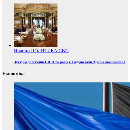
Новини
ПОЛИТИКА
СВІТ
Зустріч делегацій США та росії у Саудівській Аравії закінчилася
Економіка