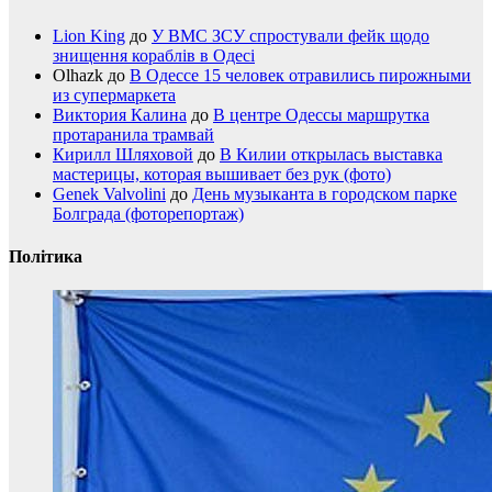
Lion King
до
У ВМС ЗСУ спростували фейк щодо
знищення кораблів в Одесі
Olhazk
до
В Одессе 15 человек отравились пирожными
из супермаркета
Виктория Калина
до
В центре Одессы маршрутка
протаранила трамвай
Кирилл Шляховой
до
В Килии открылась выставка
мастерицы, которая вышивает без рук (фото)
Genek Valvolini
до
День музыканта в городском парке
Болграда (фоторепортаж)
Політика