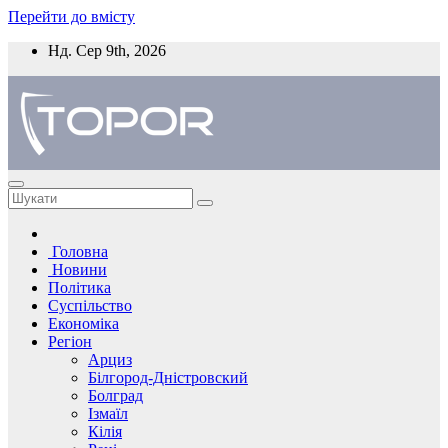
Перейти до вмісту
Нд. Сер 9th, 2026
Головна
Новини
Політика
Суспільство
Економіка
Регіон
Арциз
Білгород-Дністровский
Болград
Ізмаїл
Кілія