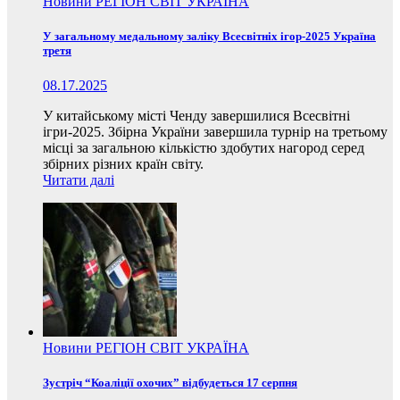
Новини
РЕГІОН
СВІТ
УКРАЇНА
У загальному медальному заліку Всесвітніх ігор-2025 Україна
третя
08.17.2025
У китайському місті Ченду завершилися Всесвітні
ігри-2025. Збірна України завершила турнір на третьому
місці за загальною кількістю здобутих нагород серед
збірних різних країн світу.
Читати далі
Новини
РЕГІОН
СВІТ
УКРАЇНА
Зустріч “Коаліції охочих” відбудеться 17 серпня