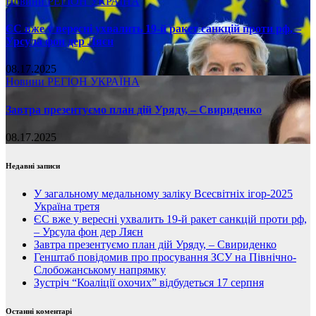
Новини
РЕГІОН
УКРАЇНА
ЄС вже у вересні ухвалить 19-й ракет санкцій проти рф, –
Урсула фон дер Ляєн
08.17.2025
Новини
РЕГІОН
УКРАЇНА
Завтра презентуємо план дій Уряду, – Свириденко
08.17.2025
Недавні записи
У загальному медальному заліку Всесвітніх ігор-2025
Україна третя
ЄС вже у вересні ухвалить 19-й ракет санкцій проти рф,
– Урсула фон дер Ляєн
Завтра презентуємо план дій Уряду, – Свириденко
Генштаб повідомив про просування ЗСУ на Північно-
Слобожанському напрямку
Зустріч “Коаліції охочих” відбудеться 17 серпня
Останні коментарі