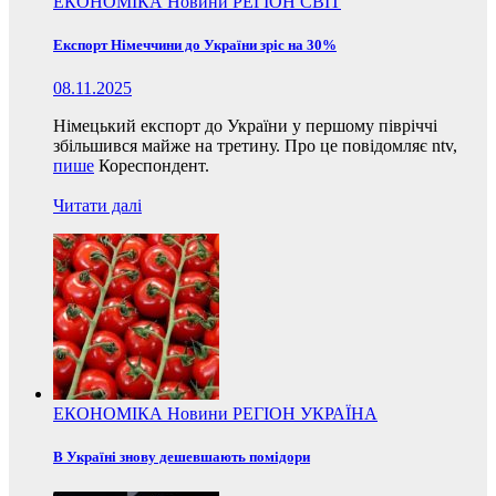
ЕКОНОМІКА
Новини
РЕГІОН
СВІТ
Експорт Німеччини до України зріс на 30%
08.11.2025
Німецький експорт до України у першому півріччі
збільшився майже на третину. Про це повідомляє ntv,
пише
Кореспондент.
Читати далі
ЕКОНОМІКА
Новини
РЕГІОН
УКРАЇНА
В Україні знову дешевшають помідори