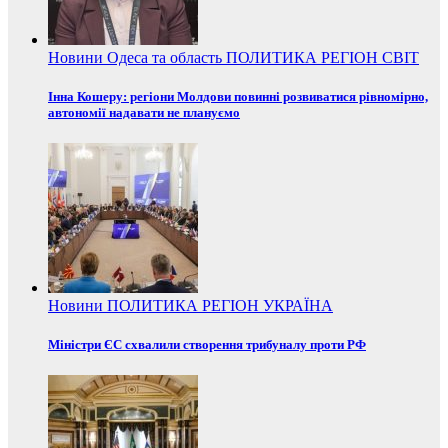
Новини
Одеса та область
ПОЛИТИКА
РЕГІОН
СВІТ
Інна Кошеру: регіони Молдови повинні розвиватися рівномірно,
автономії надавати не плануємо
Новини
ПОЛИТИКА
РЕГІОН
УКРАЇНА
Міністри ЄС схвалили створення трибуналу проти РФ