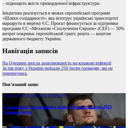
– підвищить якість прикордонної інфраструктури.
Ініціатива реалізується в межах європейської програми
«Шляхи солідарності», яка інтегрує українські транспортні
маршрути в мережу ЄС. Проєкт фінансується за підтримки
програми ЄС «Механізм «Сполучення Європи» (CEF) — 50%
витрат покриває європейський грант, решта — коштом
державного бюджету України.
Навігація записів
На Одещині зросла захворюваність на кишкові інфекції
За пів року з України виїхали 250 тисяч громадян, які не
повернулись
Пов’язаний запис
Новини
РЕГІОН
СВІТ
УКРАЇНА
У загальному медальному заліку Всесвітніх ігор-2025
Україна третя
08.17.2025