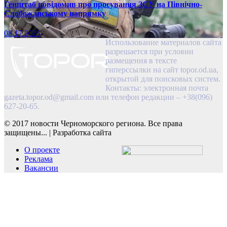
Генштаб повідомив про просування ЗСУ на Північно-
Слобожанському напрямку
08.17.2025
Использование материалов сайта
разрешается при условии
размещения в тексте
гиперссылки на сайт topor.od.ua,
открытой для поисковых систем.
Контакты: электронная почта
gazeta.topor.od@gmail.com
или телефон редакции – +38(096)
627-20-65.
© 2017 новости Черноморского региона. Все права
защищены...
|
Разработка сайта
О проекте
Реклама
Вакансии