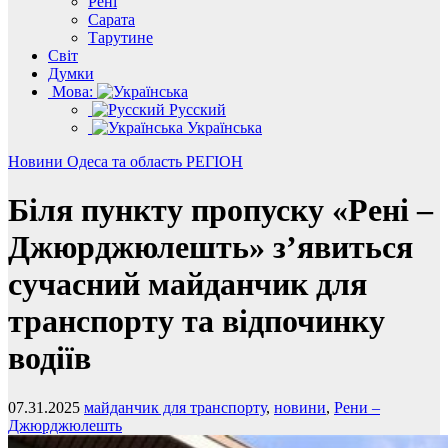
Рені
Сарата
Тарутине
Світ
Думки
Мова:
Русский
Українська
Новини
Одеса та область
РЕГІОН
Біля пункту пропуску «Рені –
Джюрджюлешть» з’явиться
сучасний майданчик для
транспорту та відпочинку
водіїв
07.31.2025
майданчик для транспорту
,
новини
,
Рени –
Джюрджюлешть