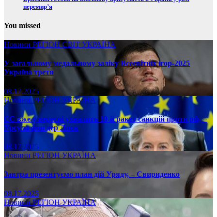
перемир’я
You missed
Новини
РЕГІОН
СВІТ
УКРАЇНА
У загальному медальному заліку Всесвітніх ігор-2025
Україна третя
08.17.2025
Новини
РЕГІОН
УКРАЇНА
ЄС вже у вересні ухвалить 19-й ракет санкцій проти рф, –
Урсула фон дер Ляєн
08.17.2025
Новини
РЕГІОН
УКРАЇНА
Завтра презентуємо план дій Уряду, – Свириденко
08.17.2025
Новини
РЕГІОН
УКРАЇНА