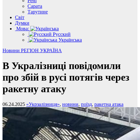
Рені
Сарата
Тарутине
Світ
Думки
Мова:
Русский
Українська
Новини
РЕГІОН
УКРАЇНА
В Укралізниці повідомили
про збій в русі потягів через
ракетну атаку
06.24.2025
«Укрзалізниця»
,
новини
,
поїзд
,
ракетна атака