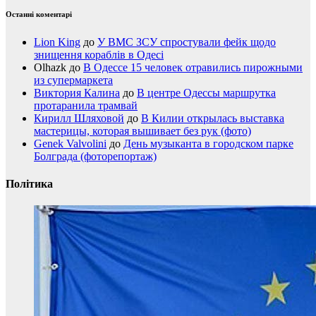
Останні коментарі
Lion King
до
У ВМС ЗСУ спростували фейк щодо
знищення кораблів в Одесі
Olhazk
до
В Одессе 15 человек отравились пирожными
из супермаркета
Виктория Калина
до
В центре Одессы маршрутка
протаранила трамвай
Кирилл Шляховой
до
В Килии открылась выставка
мастерицы, которая вышивает без рук (фото)
Genek Valvolini
до
День музыканта в городском парке
Болграда (фоторепортаж)
Політика