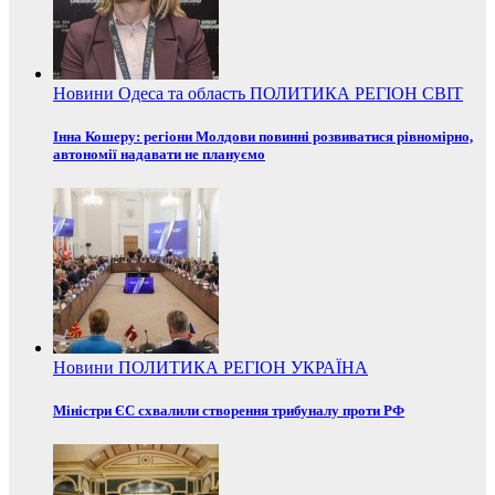
Новини
Одеса та область
ПОЛИТИКА
РЕГІОН
СВІТ
Інна Кошеру: регіони Молдови повинні розвиватися рівномірно,
автономії надавати не плануємо
Новини
ПОЛИТИКА
РЕГІОН
УКРАЇНА
Міністри ЄС схвалили створення трибуналу проти РФ