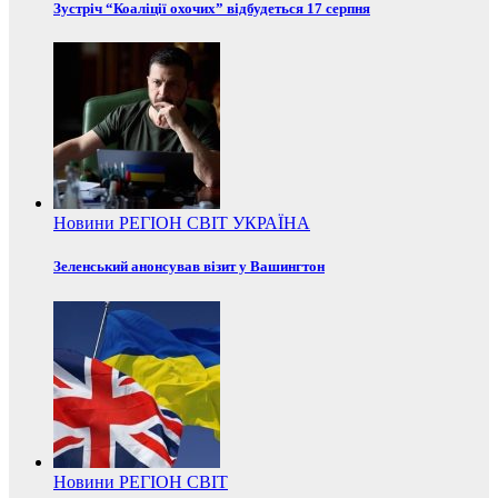
Зустріч “Коаліції охочих” відбудеться 17 серпня
Новини
РЕГІОН
СВІТ
УКРАЇНА
Зеленський анонсував візит у Вашингтон
Новини
РЕГІОН
СВІТ