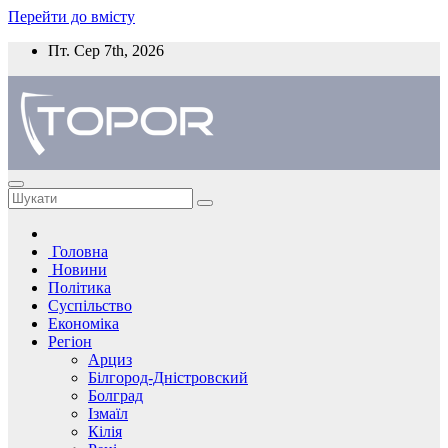
Перейти до вмісту
Пт. Сер 7th, 2026
Головна
Новини
Політика
Суспільство
Економіка
Регіон
Арциз
Білгород-Дністровский
Болград
Ізмаїл
Кілія