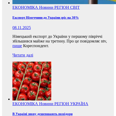
ЕКОНОМІКА
Новини
РЕГІОН
СВІТ
Експорт Німеччини до України зріс на 30%
08.11.2025
Німецький експорт до України у першому півріччі
збільшився майже на третину. Про це повідомляє ntv,
пише
Кореспондент.
Читати далі
ЕКОНОМІКА
Новини
РЕГІОН
УКРАЇНА
В Україні знову дешевшають помідори