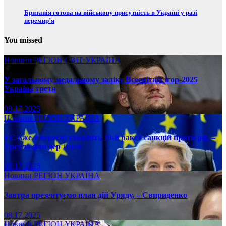
Британія готова на військову присутність в Україні у разі
перемир’я
You missed
Новини
РЕГІОН
СВІТ
УКРАЇНА
У загальному медальному заліку Всесвітніх ігор-2025
Україна третя
08.17.2025
Новини
РЕГІОН
УКРАЇНА
ЄС вже у вересні ухвалить 19-й ракет санкцій проти рф, –
Урсула фон дер Ляєн
08.17.2025
Новини
РЕГІОН
УКРАЇНА
Завтра презентуємо план дій Уряду, – Свириденко
08.17.2025
Новини
РЕГІОН
УКРАЇНА