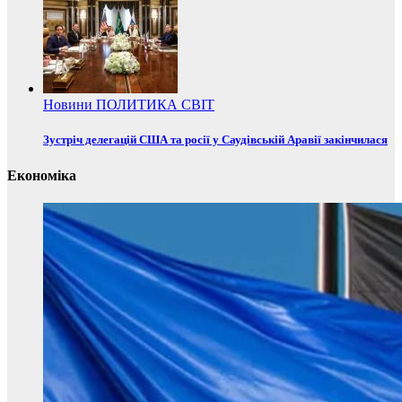
Новини
ПОЛИТИКА
СВІТ
Зустріч делегацій США та росії у Саудівській Аравії закінчилася
Економіка