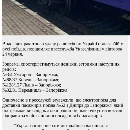
Внаслідок ракетного удару рашистів по Україні стався збій у
русі поїздів, повідомляє пресслужба Укрзалізниці у вівторок,
24 червня.
Зокрема, спостерігатимуться незначні затримки наступних
рейсів:
№3/4 Ужгород – Запоріжжя;
№88/87 Ковель – Запоріжжя;
№128/127 Львів – Запоріжжя;
№32/31 Перемишль – Запоріжжя.
Одночасно в пресслужбі зауважили, що електропоїзд для
доставки пасажирів поїзда №52 з Дніпра до Запоріжжя, який
постраждав внаслідок атаки рашистів, вже очікує на вокзалі і
відправиться після повної посадки всіх пасажирів.
“Укрзалізниця оперативно знайшла вагони для