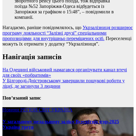
зворотного рейсу цього поїзда, тож відправка
поїзда №52 Запоріжжя-Одеса відбудеться із
Запоріжжя за графіком о 15:48”, – повідомили в
компанії.
Нагадаємо, раніше повідомлялось, що
Укрзалізниця розширює
програму лояльності “Залізні друзі” спеціальними
пропозиціями для внутрішньо переміщених осіб.
Переселенці
можуть їх отримати у додатку “Укрзалізниця”.
Навігація записів
На Одещині військовий намагався організувати канал втечі
для своїх «побратимів»
У Білгороді-Дністровському завершили пошукові роботи у
ліцеї, де загинули 3 людини
Пов’язаний запис
Новини
РЕГІОН
СВІТ
УКРАЇНА
У загальному медальному заліку Всесвітніх ігор-2025
Україна третя