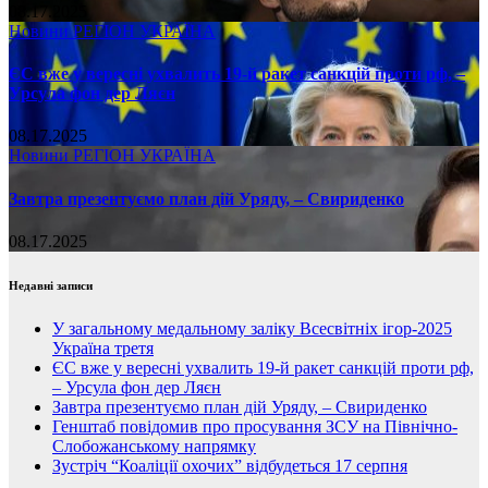
08.17.2025
Новини
РЕГІОН
УКРАЇНА
ЄС вже у вересні ухвалить 19-й ракет санкцій проти рф, –
Урсула фон дер Ляєн
08.17.2025
Новини
РЕГІОН
УКРАЇНА
Завтра презентуємо план дій Уряду, – Свириденко
08.17.2025
Недавні записи
У загальному медальному заліку Всесвітніх ігор-2025
Україна третя
ЄС вже у вересні ухвалить 19-й ракет санкцій проти рф,
– Урсула фон дер Ляєн
Завтра презентуємо план дій Уряду, – Свириденко
Генштаб повідомив про просування ЗСУ на Північно-
Слобожанському напрямку
Зустріч “Коаліції охочих” відбудеться 17 серпня