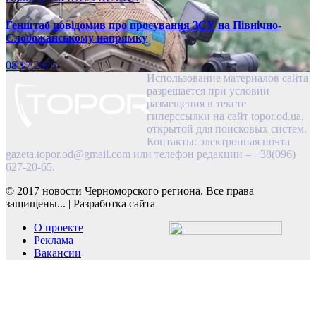
Генштаб повідомив про просування ЗСУ на Північно-
Слобожанському напрямку
08.17.2025
Использование материалов сайта
разрешается при условии
размещения в тексте
гиперссылки на сайт topor.od.ua,
открытой для поисковых систем.
Контакты: электронная почта
gazeta.topor.od@gmail.com
или телефон редакции – +38(096)
627-20-65.
© 2017 новости Черноморского региона. Все права
защищены...
|
Разработка сайта
О проекте
Реклама
Вакансии