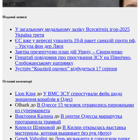
08.17.2025
Недавні записи
У загальному медальному заліку Всесвітніх ігор-2025
Україна третя
ЄС вже у вересні ухвалить 19-й ракет санкцій проти рф,
– Урсула фон дер Ляєн
Завтра презентуємо план дій Уряду, – Свириденко
Генштаб повідомив про просування ЗСУ на Північно-
Слобожанському напрямку
Зустріч “Коаліції охочих” відбудеться 17 серпня
Останні коментарі
Lion King
до
У ВМС ЗСУ спростували фейк щодо
знищення кораблів в Одесі
Olhazk
до
В Одессе 15 человек отравились пирожными
из супермаркета
Виктория Калина
до
В центре Одессы маршрутка
протаранила трамвай
Кирилл Шляховой
до
В Килии открылась выставка
мастерицы, которая вышивает без рук (фото)
Genek Valvolini
до
День музыканта в городском парке