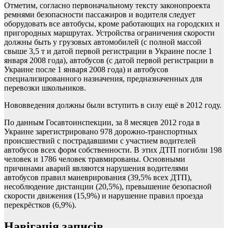
Отметим, согласно первоначальному тексту законопроекта
ремнями безопасности пассажиров и водителя следует
оборудовать все автобусы, кроме работающих на городских и
пригородных маршрутах. Устройства ограничения скорости
должны быть у грузовых автомобилей (с полной массой
свыше 3,5 т и датой первой регистрации в Украине после 1
января 2008 года), автобусов (с датой первой регистрации в
Украине после 1 января 2008 года) и автобусов
специализированного назначения, предназначенных для
перевозки школьников.
Нововведения должны были вступить в силу ещё в 2012 году.
По данным Госавтоинспекции, за 8 месяцев 2012 года в
Украине зарегистрировано 978 дорожно-транспортных
происшествий с пострадавшими с участием водителей
автобусов всех форм собственности. В этих ДТП погибли 198
человек и 1786 человек травмированы. Основными
причинами аварий являются нарушения водителями
автобусов правил маневрирования (39,5% всех ДТП),
несоблюдение дистанции (20,5%), превышение безопасной
скорости движения (15,9%) и нарушение правил проезда
перекрёстков (6,9%).
Навігація записів