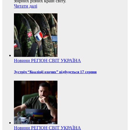
збірних різних країн світу.
Читати далі
Новини
РЕГІОН
СВІТ
УКРАЇНА
Зустріч “Коаліції охочих” відбудеться 17 серпня
Новини
РЕГІОН
СВІТ
УКРАЇНА