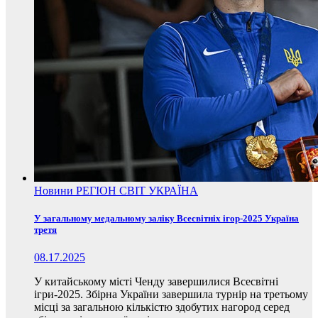
Новини
РЕГІОН
СВІТ
УКРАЇНА
У загальному медальному заліку Всесвітніх ігор-2025 Україна
третя
08.17.2025
У китайському місті Ченду завершилися Всесвітні
ігри-2025. Збірна України завершила турнір на третьому
місці за загальною кількістю здобутих нагород серед