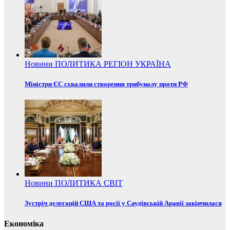
Новини
ПОЛИТИКА
РЕГІОН
УКРАЇНА
Міністри ЄС схвалили створення трибуналу проти РФ
Новини
ПОЛИТИКА
СВІТ
Зустріч делегацій США та росії у Саудівській Аравії закінчилася
Економіка