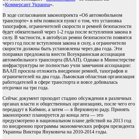
«
Коммерсант Украина
».
В ходе согласования законопроекта «Об автомобильном
транспорте» в нём появился пункт о том, что установка
тахографов, ограничителей скорости и ремней безопасности
будет обязательной через 1-2 года после вступления закона в
силу. В частности, в автобусах ремни безопасности появятся
через год после вступления закона в силу, а ограничители
скорости должны быть установлены через два года. Эти
поправки предложила внести Всеукраинская ассоциация
автомобильного транспорта (ВААП). Однако в Министерстве
инфраструктуры не полностью учли замечания ассоциации:
ВААП просила отложить внедрение ремней, тахографов и
ограничителей на два года. Львовская областная организация
работодателей в сфере транспорта и вовсе добивалась
отсрочки на три года.
Сейчас документ проходит стадию обсуждения в различных
органах власти и общественных организациях, после чего его
передадут в Кабмин, а затем — в Верховную раду. Принять
законопроект планируется до конца лета — это
предусмотрено в национальном плане действий на 2013 год
по внедрению программы экономических реформ президента
Украины Виктора Януковича на 2010-2014 годы.