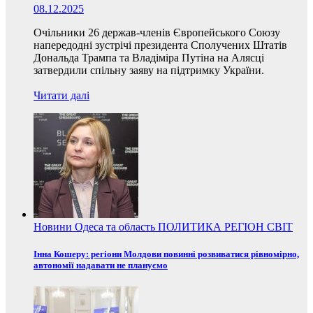
08.12.2025
Очільники 26 держав-членів Європейського Союзу
напередодні зустрічі президента Сполучених Штатів
Дональда Трампа та Владіміра Путіна на Алясці
затвердили спільну заяву на підтримку України.
Читати далі
Новини
Одеса та область
ПОЛИТИКА
РЕГІОН
СВІТ
Інна Кошеру: регіони Молдови повинні розвиватися рівномірно,
автономії надавати не плануємо