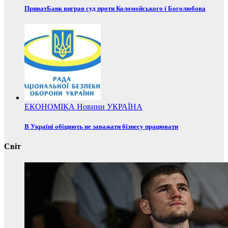
ПриватБанк виграв суд проти Коломойського і Боголюбова
ЕКОНОМІКА
Новини
УКРАЇНА
В Україні обіцяють не заважати бізнесу працювати
Світ