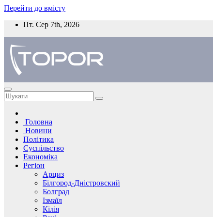
Перейти до вмісту
Пт. Сер 7th, 2026
Головна
Новини
Політика
Суспільство
Економіка
Регіон
Арциз
Білгород-Дністровский
Болград
Ізмаїл
Кілія