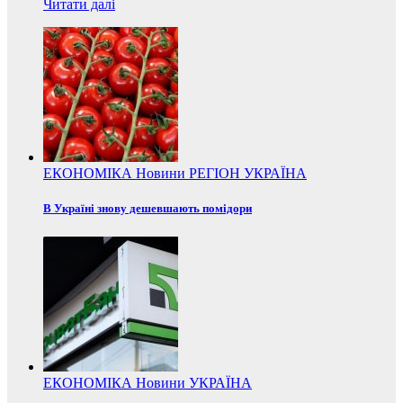
Читати далі
ЕКОНОМІКА
Новини
РЕГІОН
УКРАЇНА
В Україні знову дешевшають помідори
ЕКОНОМІКА
Новини
УКРАЇНА