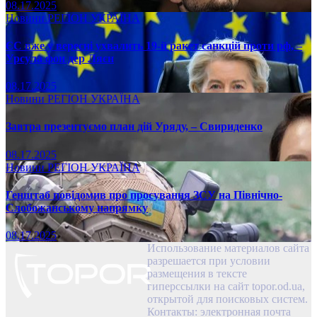
08.17.2025
Новини
РЕГІОН
УКРАЇНА
ЄС вже у вересні ухвалить 19-й ракет санкцій проти рф, –
Урсула фон дер Ляєн
08.17.2025
Новини
РЕГІОН
УКРАЇНА
Завтра презентуємо план дій Уряду, – Свириденко
08.17.2025
Новини
РЕГІОН
УКРАЇНА
Генштаб повідомив про просування ЗСУ на Північно-
Слобожанському напрямку
08.17.2025
Использование материалов сайта
разрешается при условии
размещения в тексте
гиперссылки на сайт topor.od.ua,
открытой для поисковых систем.
Контакты: электронная почта