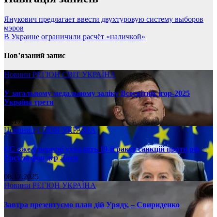
Янукович предлагает ввести двухтуровую систему выборов
мэров
В Украине ограничили расчёт «наличкой»
Пов’язаний запис
Новини
РЕГІОН
СВІТ
УКРАЇНА
У загальному медальному заліку Всесвітніх ігор-2025
Україна третя
08.17.2025
Новини
РЕГІОН
УКРАЇНА
ЄС вже у вересні ухвалить 19-й ракет санкцій проти рф, –
Урсула фон дер Ляєн
08.17.2025
Новини
РЕГІОН
УКРАЇНА
Завтра презентуємо план дій Уряду, – Свириденко