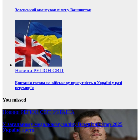
Зеленський анонсував візит у Вашингтон
Новини
РЕГІОН
СВІТ
Британія готова на військову присутність в Україні у разі
перемир’я
You missed
Новини
РЕГІОН
СВІТ
УКРАЇНА
У загальному медальному заліку Всесвітніх ігор-2025
Україна третя