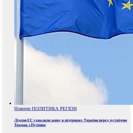
Новини
ПОЛИТИКА
РЕГІОН
Лідери ЄС ухвалили заяву в підтримку України перед зустріччю
Трампа з Путіним