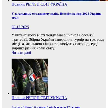
Новини
РЕГІОН
СВІТ
УКРАЇНА
У загальному медальному заліку Всесвітніх ігор-2025 Україна
третя
08.17.2025
У китайському місті Ченду завершилися Всесвітні
ігри-2025. Збірна України завершила турнір на третьому
місці за загальною кількістю здобутих нагород серед
збірних різних країн світу.
Читати далі
Новини
РЕГІОН
СВІТ
УКРАЇНА
Зустріч “Коаліції охочих” відбудеться 17 серпня