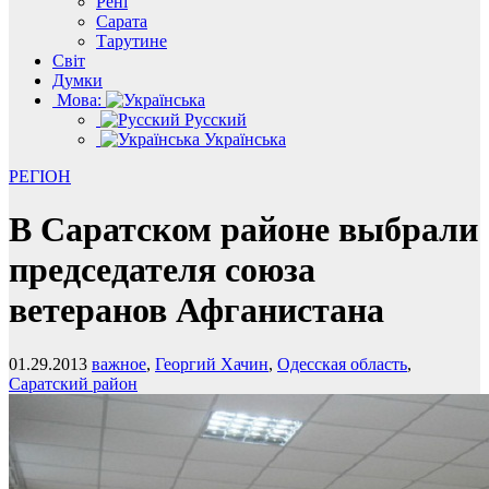
Рені
Сарата
Тарутине
Світ
Думки
Мова:
Русский
Українська
РЕГІОН
В Саратском районе выбрали
председателя союза
ветеранов Афганистана
01.29.2013
важное
,
Георгий Хачин
,
Одесская область
,
Саратский район