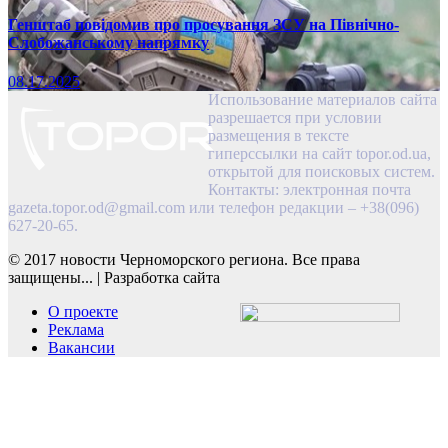
Генштаб повідомив про просування ЗСУ на Північно-
Слобожанському напрямку
08.17.2025
Использование материалов сайта
разрешается при условии
размещения в тексте
гиперссылки на сайт topor.od.ua,
открытой для поисковых систем.
Контакты: электронная почта
gazeta.topor.od@gmail.com
или телефон редакции – +38(096)
627-20-65.
© 2017 новости Черноморского региона. Все права
защищены...
|
Разработка сайта
О проекте
Реклама
Вакансии