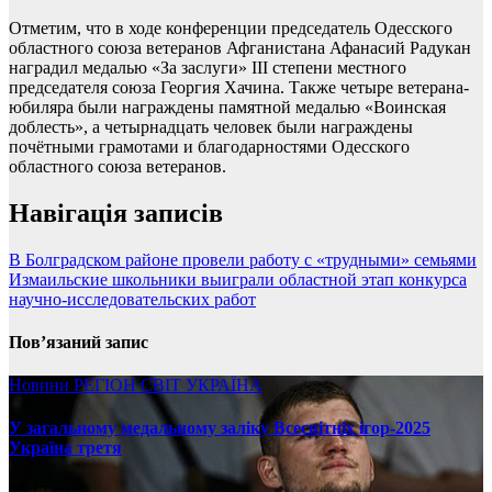
Отметим, что в ходе конференции председатель Одесского
областного союза ветеранов Афганистана Афанасий Радукан
наградил медалью «За заслуги» III степени местного
председателя союза Георгия Хачина. Также четыре ветерана-
юбиляра были награждены памятной медалью «Воинская
доблесть», а четырнадцать человек были награждены
почётными грамотами и благодарностями Одесского
областного союза ветеранов.
Навігація записів
В Болградском районе провели работу с «трудными» семьями
Измаильские школьники выиграли областной этап конкурса
научно-исследовательских работ
Пов’язаний запис
Новини
РЕГІОН
СВІТ
УКРАЇНА
У загальному медальному заліку Всесвітніх ігор-2025
Україна третя
08.17.2025