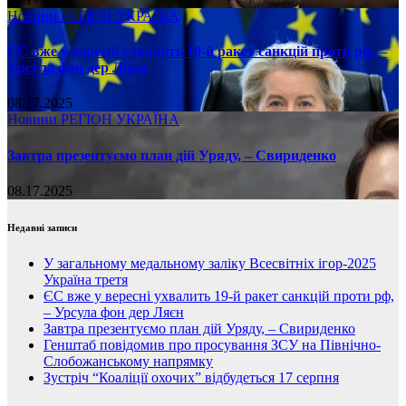
Новини
РЕГІОН
УКРАЇНА
ЄС вже у вересні ухвалить 19-й ракет санкцій проти рф, –
Урсула фон дер Ляєн
08.17.2025
Новини
РЕГІОН
УКРАЇНА
Завтра презентуємо план дій Уряду, – Свириденко
08.17.2025
Недавні записи
У загальному медальному заліку Всесвітніх ігор-2025
Україна третя
ЄС вже у вересні ухвалить 19-й ракет санкцій проти рф,
– Урсула фон дер Ляєн
Завтра презентуємо план дій Уряду, – Свириденко
Генштаб повідомив про просування ЗСУ на Північно-
Слобожанському напрямку
Зустріч “Коаліції охочих” відбудеться 17 серпня