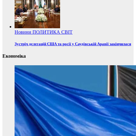
Новини
ПОЛИТИКА
СВІТ
Зустріч делегацій США та росії у Саудівській Аравії закінчилася
Економіка