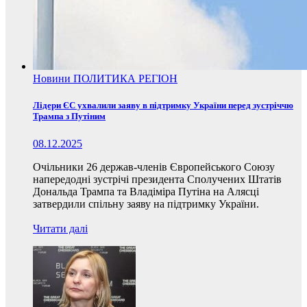
Новини
ПОЛИТИКА
РЕГІОН
Лідери ЄС ухвалили заяву в підтримку України перед зустріччю
Трампа з Путіним
08.12.2025
Очільники 26 держав-членів Європейського Союзу
напередодні зустрічі президента Сполучених Штатів
Дональда Трампа та Владіміра Путіна на Алясці
затвердили спільну заяву на підтримку України.
Читати далі