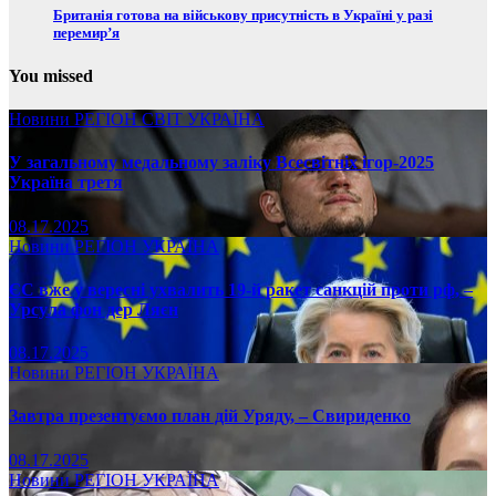
Британія готова на військову присутність в Україні у разі
перемир’я
You missed
Новини
РЕГІОН
СВІТ
УКРАЇНА
У загальному медальному заліку Всесвітніх ігор-2025
Україна третя
08.17.2025
Новини
РЕГІОН
УКРАЇНА
ЄС вже у вересні ухвалить 19-й ракет санкцій проти рф, –
Урсула фон дер Ляєн
08.17.2025
Новини
РЕГІОН
УКРАЇНА
Завтра презентуємо план дій Уряду, – Свириденко
08.17.2025
Новини
РЕГІОН
УКРАЇНА