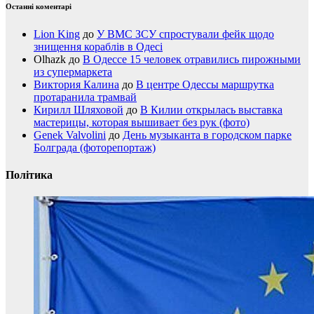
Останні коментарі
Lion King
до
У ВМС ЗСУ спростували фейк щодо
знищення кораблів в Одесі
Olhazk
до
В Одессе 15 человек отравились пирожными
из супермаркета
Виктория Калина
до
В центре Одессы маршрутка
протаранила трамвай
Кирилл Шляховой
до
В Килии открылась выставка
мастерицы, которая вышивает без рук (фото)
Genek Valvolini
до
День музыканта в городском парке
Болграда (фоторепортаж)
Політика