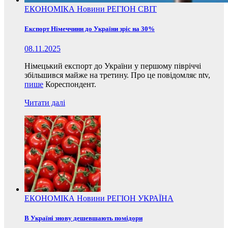
ЕКОНОМІКА
Новини
РЕГІОН
СВІТ
Експорт Німеччини до України зріс на 30%
08.11.2025
Німецький експорт до України у першому півріччі
збільшився майже на третину. Про це повідомляє ntv,
пише
Кореспондент.
Читати далі
ЕКОНОМІКА
Новини
РЕГІОН
УКРАЇНА
В Україні знову дешевшають помідори