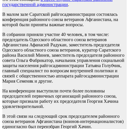
государственной администрации
.
В малом зале Саратской райгосадминистрации состоялась
конференция районного союза ветеранов Афганистана, на
которой были приняты важные вопросы.
В собрании приняли участие 40 человек, в том числе:
председатель Одесского областного союза ветеранов
Афганистана Афанасий Радукан, заместитель председателя
Одесского областного союза ветеранов, куратор Саратского
района Василий Минев, заместитель председателя районного
совета Ольга Фабрикатор, начальник управления социальной
защиты населения райгосадминистрации Татьяна Голубчик,
главный специалист по вопросам внутренней политики и
связей с общественностью аппарата райгосадминистрации
Мария Семеняк и другие.
На конференции выступили почти более половины
председателей первичных организаций районного союза,
которые признали работу их председателя Георгия Хачина
удовлетворительной.
В этой связи на следующий срок председателем районного
союза ветеранов Афганистана (воинов-интернационалистов)
единогласно был переизбран Георгий Хачин.