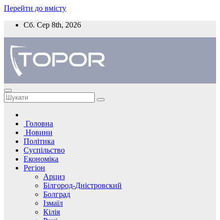
Перейти до вмісту
Сб. Сер 8th, 2026
Головна
Новини
Політика
Суспільство
Економіка
Регіон
Арциз
Білгород-Дністровский
Болград
Ізмаїл
Кілія