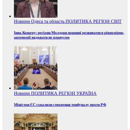
Новини
Одеса та область
ПОЛИТИКА
РЕГІОН
СВІТ
Інна Кошеру: регіони Молдови повинні розвиватися рівномірно,
автономії надавати не плануємо
Новини
ПОЛИТИКА
РЕГІОН
УКРАЇНА
Міністри ЄС схвалили створення трибуналу проти РФ