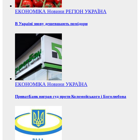
ЕКОНОМІКА
Новини
РЕГІОН
УКРАЇНА
В Україні знову дешевшають помідори
ЕКОНОМІКА
Новини
УКРАЇНА
ПриватБанк виграв суд проти Коломойського і Боголюбова