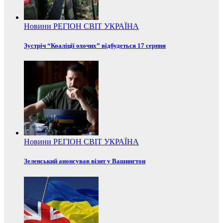
Новини
РЕГІОН
СВІТ
УКРАЇНА
Зустріч “Коаліції охочих” відбудеться 17 серпня
Новини
РЕГІОН
СВІТ
УКРАЇНА
Зеленський анонсував візит у Вашингтон