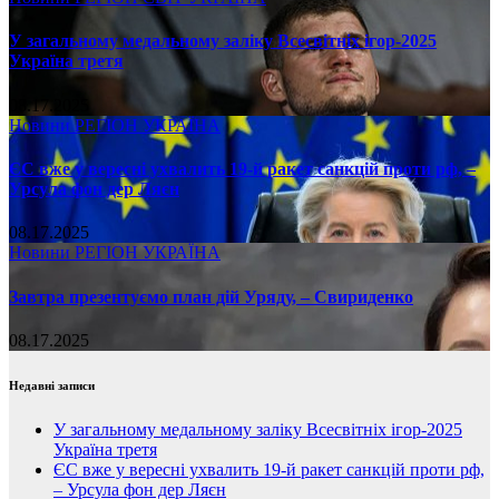
У загальному медальному заліку Всесвітніх ігор-2025
Україна третя
08.17.2025
Новини
РЕГІОН
УКРАЇНА
ЄС вже у вересні ухвалить 19-й ракет санкцій проти рф, –
Урсула фон дер Ляєн
08.17.2025
Новини
РЕГІОН
УКРАЇНА
Завтра презентуємо план дій Уряду, – Свириденко
08.17.2025
Недавні записи
У загальному медальному заліку Всесвітніх ігор-2025
Україна третя
ЄС вже у вересні ухвалить 19-й ракет санкцій проти рф,
– Урсула фон дер Ляєн