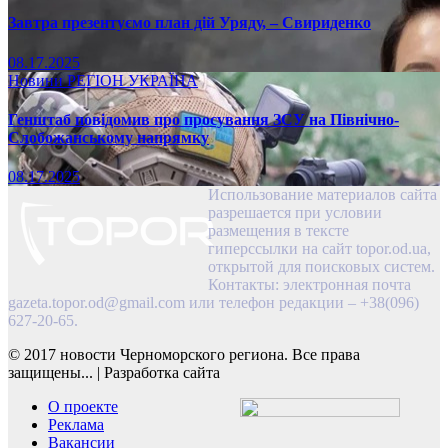
Завтра презентуємо план дій Уряду, – Свириденко
08.17.2025
Новини
РЕГІОН
УКРАЇНА
Генштаб повідомив про просування ЗСУ на Північно-
Слобожанському напрямку
08.17.2025
Использование материалов сайта
разрешается при условии
размещения в тексте
гиперссылки на сайт topor.od.ua,
открытой для поисковых систем.
Контакты: электронная почта
gazeta.topor.od@gmail.com
или телефон редакции – +38(096)
627-20-65.
© 2017 новости Черноморского региона. Все права
защищены...
|
Разработка сайта
О проекте
Реклама
Вакансии