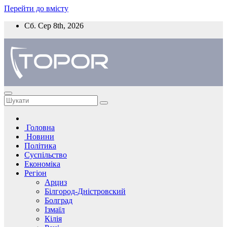
Перейти до вмісту
Сб. Сер 8th, 2026
Головна
Новини
Політика
Суспільство
Економіка
Регіон
Арциз
Білгород-Дністровский
Болград
Ізмаїл
Кілія