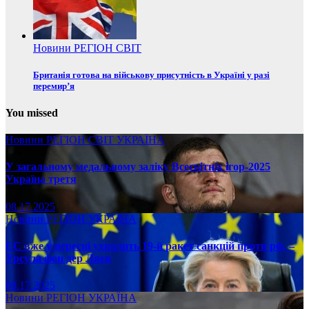
Новини
РЕГІОН
СВІТ
Британія готова на військову присутність в Україні у разі
перемир’я
You missed
Новини
РЕГІОН
СВІТ
УКРАЇНА
У загальному медальному заліку Всесвітніх ігор-2025
Україна третя
08.17.2025
Новини
РЕГІОН
УКРАЇНА
ЄС вже у вересні ухвалить 19-й ракет санкцій проти рф, –
Урсула фон дер Ляєн
08.17.2025
Новини
РЕГІОН
УКРАЇНА