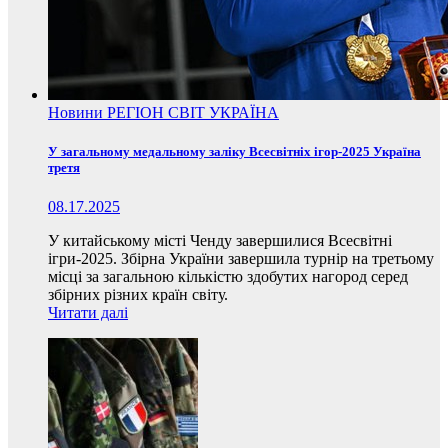
Новини
РЕГІОН
СВІТ
УКРАЇНА
У загальному медальному заліку Всесвітніх ігор-2025 Україна
третя
08.17.2025
У китайському місті Ченду завершилися Всесвітні
ігри-2025. Збірна України завершила турнір на третьому
місці за загальною кількістю здобутих нагород серед
збірних різних країн світу.
Читати далі