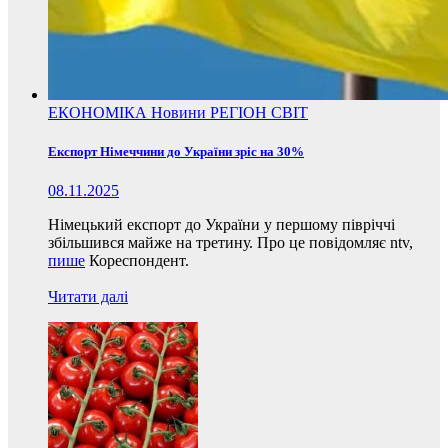
ЕКОНОМІКА
Новини
РЕГІОН
СВІТ
Експорт Німеччини до України зріс на 30%
08.11.2025
Німецький експорт до України у першому півріччі
збільшився майже на третину. Про це повідомляє ntv,
пише
Кореспондент.
Читати далі