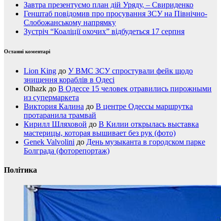
Завтра презентуємо план дій Уряду, – Свириденко
Генштаб повідомив про просування ЗСУ на Північно-
Слобожанському напрямку
Зустріч “Коаліції охочих” відбудеться 17 серпня
Останні коментарі
Lion King
до
У ВМС ЗСУ спростували фейк щодо
знищення кораблів в Одесі
Olhazk
до
В Одессе 15 человек отравились пирожными
из супермаркета
Виктория Калина
до
В центре Одессы маршрутка
протаранила трамвай
Кирилл Шляховой
до
В Килии открылась выставка
мастерицы, которая вышивает без рук (фото)
Genek Valvolini
до
День музыканта в городском парке
Болграда (фоторепортаж)
Політика