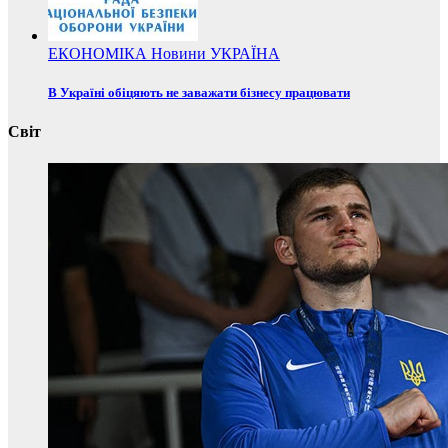
ЕКОНОМІКА
Новини
УКРАЇНА
В Україні обіцяють не заважати бізнесу працювати
Світ