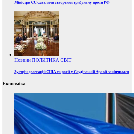
Міністри ЄС схвалили створення трибуналу проти РФ
Новини
ПОЛИТИКА
СВІТ
Зустріч делегацій США та росії у Саудівській Аравії закінчилася
Економіка