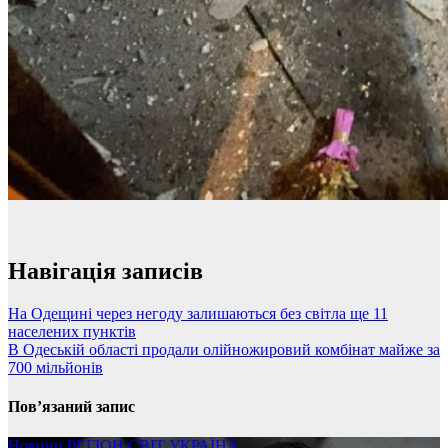
Навігація записів
На Одещині через негоду залишаються без світла ще 11
населених пунктів
В Одеській області продали олійножировий комбінат майже за
700 мільйонів
Пов’язаний запис
Новини
РЕГІОН
СВІТ
УКРАЇНА