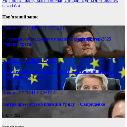
Українська наступальна операція продовжується, тривають
важкі бої
Пов’язаний запис
Новини
РЕГІОН
СВІТ
УКРАЇНА
У загальному медальному заліку Всесвітніх ігор-2025
Україна третя
08.17.2025
Новини
РЕГІОН
УКРАЇНА
ЄС вже у вересні ухвалить 19-й ракет санкцій проти рф, –
Урсула фон дер Ляєн
08.17.2025
Новини
РЕГІОН
УКРАЇНА
Завтра презентуємо план дій Уряду, – Свириденко
08.17.2025
Недавні записи