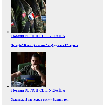
Новини
РЕГІОН
СВІТ
УКРАЇНА
Зустріч “Коаліції охочих” відбудеться 17 серпня
Новини
РЕГІОН
СВІТ
УКРАЇНА
Зеленський анонсував візит у Вашингтон