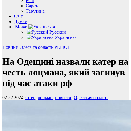
Рені
Сарата
Тарутине
Світ
Думки
Мова:
Русский
Українська
Новини
Одеса та область
РЕГІОН
На Одещині назвали катер на
честь лоцмана, який загинув
під час атаки рф
02.22.2024
катер
,
лоцман
,
новости
,
Одесская область