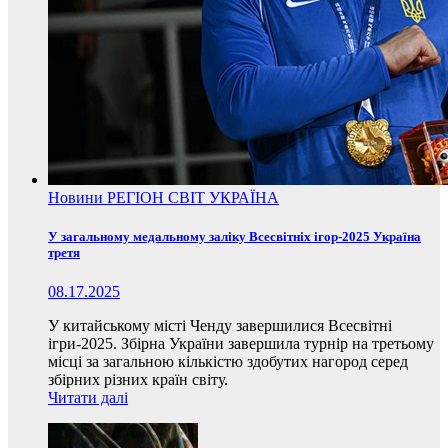
Новини
РЕГІОН
СВІТ
УКРАЇНА
У загальному медальному заліку Всесвітніх ігор-2025 Україна
третя
08.17.2025
У китайському місті Ченду завершилися Всесвітні
ігри-2025. Збірна України завершила турнір на третьому
місці за загальною кількістю здобутих нагород серед
збірних різних країн світу.
Читати далі