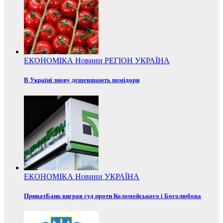
ЕКОНОМІКА
Новини
РЕГІОН
УКРАЇНА
В Україні знову дешевшають помідори
ЕКОНОМІКА
Новини
УКРАЇНА
ПриватБанк виграв суд проти Коломойського і Боголюбова