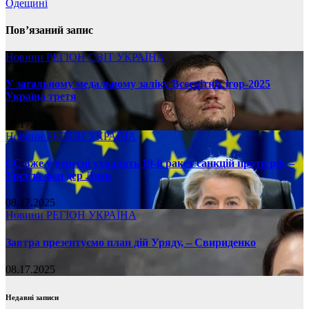
Одещині
Пов’язаний запис
Новини
РЕГІОН
СВІТ
УКРАЇНА
У загальному медальному заліку Всесвітніх ігор-2025
Україна третя
08.17.2025
Новини
РЕГІОН
УКРАЇНА
ЄС вже у вересні ухвалить 19-й ракет санкцій проти рф, –
Урсула фон дер Ляєн
08.17.2025
Новини
РЕГІОН
УКРАЇНА
Завтра презентуємо план дій Уряду, – Свириденко
08.17.2025
Недавні записи