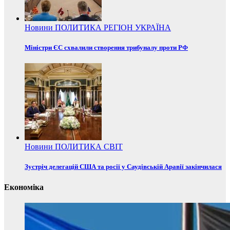
Новини
ПОЛИТИКА
РЕГІОН
УКРАЇНА
Міністри ЄС схвалили створення трибуналу проти РФ
Новини
ПОЛИТИКА
СВІТ
Зустріч делегацій США та росії у Саудівській Аравії закінчилася
Економіка