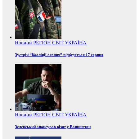
Новини
РЕГІОН
СВІТ
УКРАЇНА
Зустріч “Коаліції охочих” відбудеться 17 серпня
Новини
РЕГІОН
СВІТ
УКРАЇНА
Зеленський анонсував візит у Вашингтон