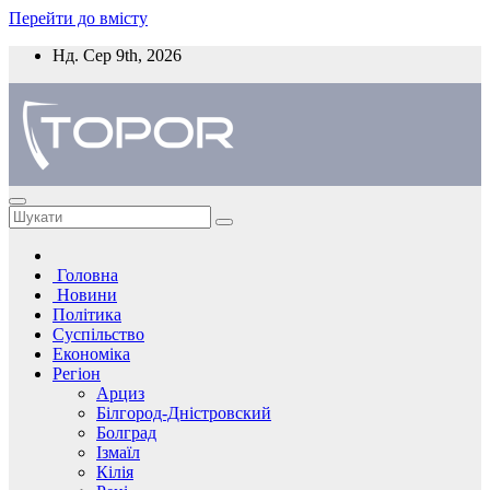
Перейти до вмісту
Нд. Сер 9th, 2026
Головна
Новини
Політика
Суспільство
Економіка
Регіон
Арциз
Білгород-Дністровский
Болград
Ізмаїл
Кілія