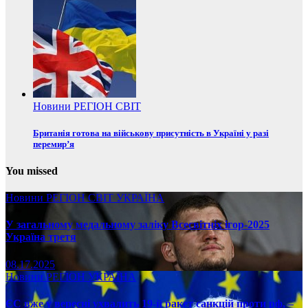
Новини
РЕГІОН
СВІТ
Британія готова на військову присутність в Україні у разі
перемир’я
You missed
Новини
РЕГІОН
СВІТ
УКРАЇНА
У загальному медальному заліку Всесвітніх ігор-2025
Україна третя
08.17.2025
Новини
РЕГІОН
УКРАЇНА
ЄС вже у вересні ухвалить 19-й ракет санкцій проти рф, –