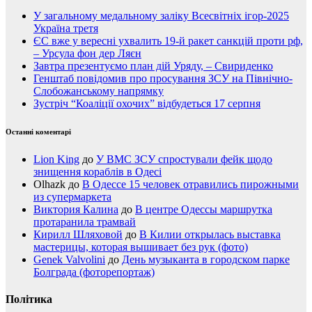
У загальному медальному заліку Всесвітніх ігор-2025
Україна третя
ЄС вже у вересні ухвалить 19-й ракет санкцій проти рф,
– Урсула фон дер Ляєн
Завтра презентуємо план дій Уряду, – Свириденко
Генштаб повідомив про просування ЗСУ на Північно-
Слобожанському напрямку
Зустріч “Коаліції охочих” відбудеться 17 серпня
Останні коментарі
Lion King
до
У ВМС ЗСУ спростували фейк щодо
знищення кораблів в Одесі
Olhazk
до
В Одессе 15 человек отравились пирожными
из супермаркета
Виктория Калина
до
В центре Одессы маршрутка
протаранила трамвай
Кирилл Шляховой
до
В Килии открылась выставка
мастерицы, которая вышивает без рук (фото)
Genek Valvolini
до
День музыканта в городском парке
Болграда (фоторепортаж)
Політика