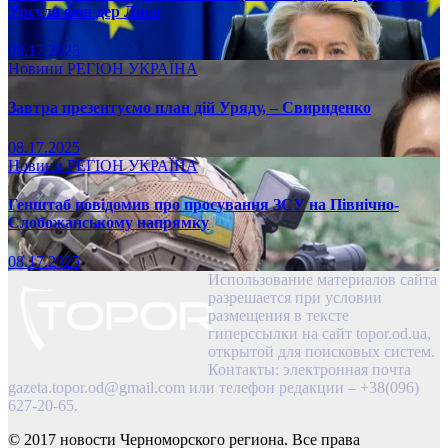
Урсула фон дер Ляєн
08.17.2025
Новини
РЕГІОН
УКРАЇНА
Завтра презентуємо план дій Уряду, – Свириденко
08.17.2025
Новини
РЕГІОН
УКРАЇНА
Генштаб повідомив про просування ЗСУ на Північно-
Слобожанському напрямку
08.17.2025
Использование материалов сайта
разрешается при условии
размещения в тексте
гиперссылки на сайт topor.od.ua,
открытой для поисковых систем.
Контакты: электронная почта
gazeta.topor.od@gmail.com
или телефон редакции – +38(096)
627-20-65.
© 2017 новости Черноморского региона. Все права