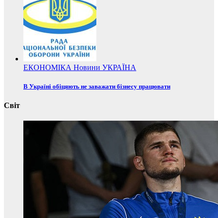
ЕКОНОМІКА
Новини
УКРАЇНА
В Україні обіцяють не заважати бізнесу працювати
Світ