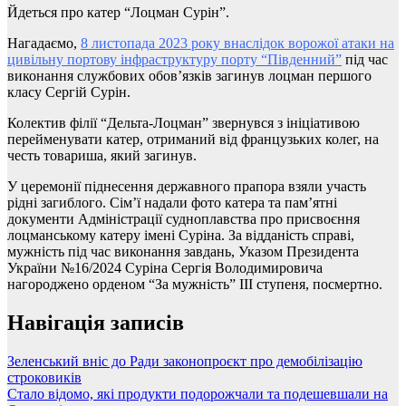
Йдеться про катер “Лоцман Сурін”.
Нагадаємо,
8 листопада 2023 року внаслідок ворожої атаки на
цивільну портову інфраструктуру порту “Південний”
під час
виконання службових обов’язків загинув лоцман першого
класу Сергій Сурін.
Колектив філії “Дельта-Лоцман” звернувся з ініціативою
перейменувати катер, отриманий від французьких колег, на
честь товариша, який загинув.
У церемонії піднесення державного прапора взяли участь
рідні загиблого. Сім’ї надали фото катера та пам’ятні
документи Адміністрації судноплавства про присвоєння
лоцманському катеру імені Суріна. За відданість справі,
мужність під час виконання завдань, Указом Президента
України №16/2024 Суріна Сергія Володимировича
нагороджено орденом “За мужність” ІІІ ступеня, посмертно.
Навігація записів
Зеленський вніс до Ради законопроєкт про демобілізацію
строковиків
Стало відомо, які продукти подорожчали та подешевшали на