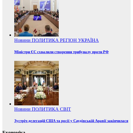
Новини
ПОЛИТИКА
РЕГІОН
УКРАЇНА
Міністри ЄС схвалили створення трибуналу проти РФ
Новини
ПОЛИТИКА
СВІТ
Зустріч делегацій США та росії у Саудівській Аравії закінчилася
Економіка