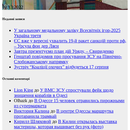
02.13.2022
Недавні записи
У загальному медальному заліку Всесвітніх ігор-2025
Україна третя
ЄС вже у вересні ухвалить 19-й ракет санкцій проти рф,
– Урсула фон дер Ляєн
Завтра презентуємо план дій Уряду, – Свириденко
Генштаб повідомив про просування ЗСУ на Північно-
Слобожанському напрямку
Зустріч “Коаліції охочих” відбудеться 17 серпня
Останні коментарі
Lion King
до
У ВМС ЗСУ спростували фейк щодо
знищення кораблів в Одесі
Olhazk
до
В Одессе 15 человек отравились пирожными
из супермаркета
Виктория Калина
до
В центре Одессы маршрутка
протаранила трамвай
Кирилл Шляховой
до
В Килии открылась выставка
мастерицы, которая вышивает без рук (фото)