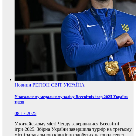
Новини
РЕГІОН
СВІТ
УКРАЇНА
У загальному медальному заліку Всесвітніх ігор-2025 Україна
третя
08.17.2025
У китайському місті Ченду завершилися Всесвітні
ігри-2025. Збірна України завершила турнір на третьому
місці за загальною кількістю здобутих нагород серед