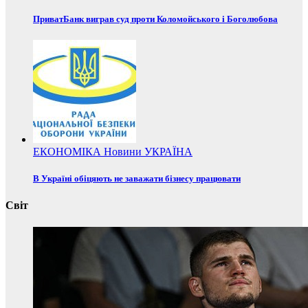
ПриватБанк виграв суд проти Коломойського і Боголюбова
ЕКОНОМІКА
Новини
УКРАЇНА
В Україні обіцяють не заважати бізнесу працювати
Світ