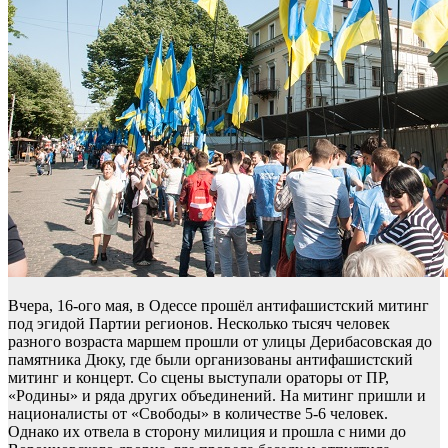
Вчера, 16-ого мая, в Одессе прошёл антифашистский митинг
под эгидой Партии регионов. Несколько тысяч человек
разного возраста маршем прошли от улицы Дерибасовская до
памятника Дюку, где были организованы антифашистский
митинг и концерт. Со сцены выступали ораторы от ПР,
«Родины» и ряда других объединений. На митинг пришли и
националисты от «Свободы» в количестве 5-6 человек.
Однако их отвела в сторону милиция и прошла с ними до