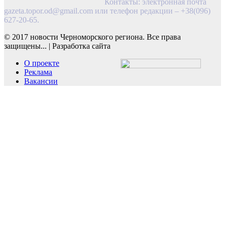
Контакты: электронная почта
gazeta.topor.od@gmail.com
или телефон редакции – +38(096)
627-20-65.
© 2017 новости Черноморского региона. Все права
защищены...
|
Разработка сайта
О проекте
Реклама
Вакансии