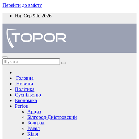
Перейти до вмісту
Нд. Сер 9th, 2026
Головна
Новини
Політика
Суспільство
Економіка
Регіон
Арциз
Білгород-Дністровский
Болград
Ізмаїл
Кілія