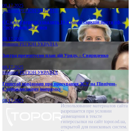
08.17.2025
Новини
РЕГІОН
УКРАЇНА
ЄС вже у вересні ухвалить 19-й ракет санкцій проти рф, –
Урсула фон дер Ляєн
08.17.2025
Новини
РЕГІОН
УКРАЇНА
Завтра презентуємо план дій Уряду, – Свириденко
08.17.2025
Новини
РЕГІОН
УКРАЇНА
Генштаб повідомив про просування ЗСУ на Північно-
Слобожанському напрямку
08.17.2025
Использование материалов сайта
разрешается при условии
размещения в тексте
гиперссылки на сайт topor.od.ua,
открытой для поисковых систем.