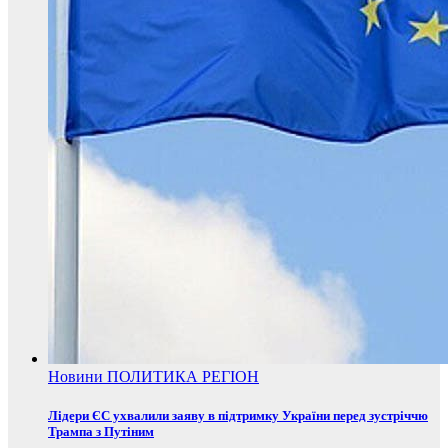
Новини
ПОЛИТИКА
РЕГІОН
Лідери ЄС ухвалили заяву в підтримку України перед зустріччю
Трампа з Путіним