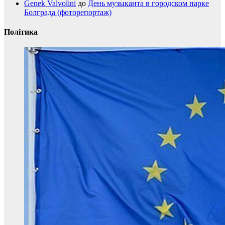
Genek Valvolini
до
День музыканта в городском парке
Болграда (фоторепортаж)
Політика