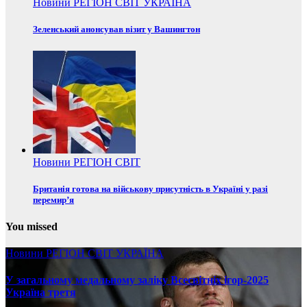
Новини
РЕГІОН
СВІТ
УКРАЇНА
Зеленський анонсував візит у Вашингтон
Новини
РЕГІОН
СВІТ
Британія готова на військову присутність в Україні у разі
перемир’я
You missed
Новини
РЕГІОН
СВІТ
УКРАЇНА
У загальному медальному заліку Всесвітніх ігор-2025
Україна третя