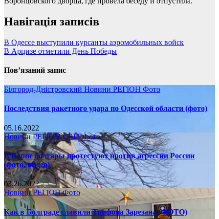
Воронцовского дворца, где провела беседу и отпустила.
Навігація записів
В Одессе выступили курсанты аэромобильных войск
В Арцизе отметили День Победы
Пов’язаний запис
Білгород-Дністровский
Новини
РЕГІОН
Фото
Последствия ракетного удара по Одесской области (фото)
05.16.2022
Новини
РЕГІОН
СВІТ
Фото
В Варне болгары протестуют против агрессии России
(фото, видео)
03.26.2022
Новини
РЕГІОН
Фото
Как в Болграде славили Трифона Зарезана (ФОТО)