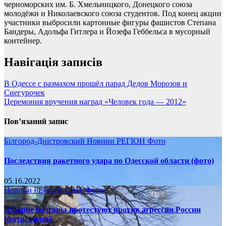
черноморских им. Б. Хмельницкого, Донецкого союза
молодёжи и Николаевского союза студентов. Под конец акции
участники выбросили картонные фигуры фашистов Степана
Бандеры, Адольфа Гитлера и Йозефа Геббельса в мусорный
контейнер.
Навігація записів
В Одессе с размахом прошёл парад Дедов Морозов и
Снегурочек
Церемония вручения наград «Человек года — 2012»
Пов’язаний запис
Білгород-Дністровский
Новини
РЕГІОН
Фото
Последствия ракетного удара по Одесской области (фото)
05.16.2022
Новини
РЕГІОН
СВІТ
Фото
В Варне болгары протестуют против агрессии России
(фото, видео)