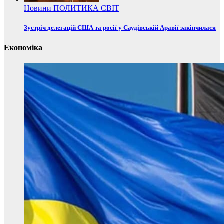
Новини
ПОЛИТИКА
СВІТ
Зустріч делегацій США та росії у Саудівській Аравії закінчилася
Економіка