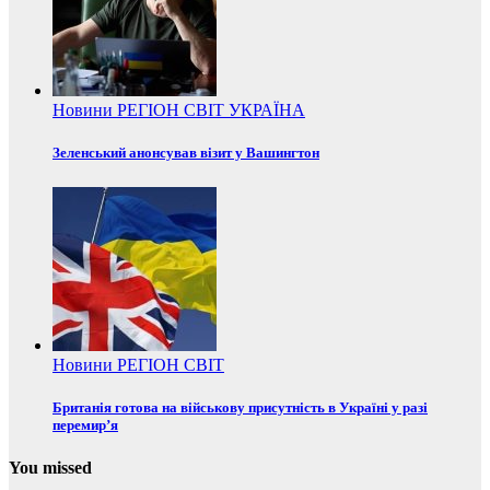
Новини
РЕГІОН
СВІТ
УКРАЇНА
Зеленський анонсував візит у Вашингтон
Новини
РЕГІОН
СВІТ
Британія готова на військову присутність в Україні у разі
перемир’я
You missed