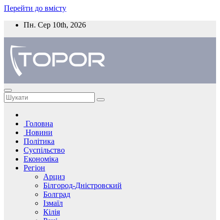
Перейти до вмісту
Пн. Сер 10th, 2026
Головна
Новини
Політика
Суспільство
Економіка
Регіон
Арциз
Білгород-Дністровский
Болград
Ізмаїл
Кілія