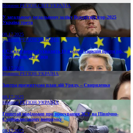
Новини
РЕГІОН
СВІТ
УКРАЇНА
У загальному медальному заліку Всесвітніх ігор-2025
Україна третя
08.17.2025
Новини
РЕГІОН
УКРАЇНА
ЄС вже у вересні ухвалить 19-й ракет санкцій проти рф, –
Урсула фон дер Ляєн
08.17.2025
Новини
РЕГІОН
УКРАЇНА
Завтра презентуємо план дій Уряду, – Свириденко
08.17.2025
Новини
РЕГІОН
УКРАЇНА
Генштаб повідомив про просування ЗСУ на Північно-
Слобожанському напрямку
08.17.2025