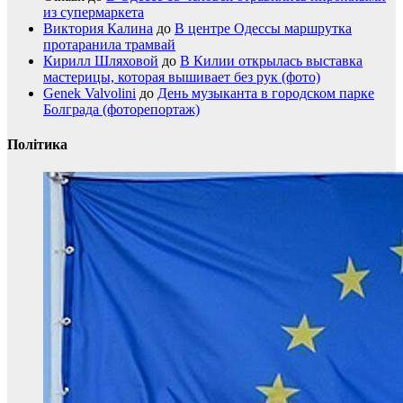
из супермаркета
Виктория Калина
до
В центре Одессы маршрутка
протаранила трамвай
Кирилл Шляховой
до
В Килии открылась выставка
мастерицы, которая вышивает без рук (фото)
Genek Valvolini
до
День музыканта в городском парке
Болграда (фоторепортаж)
Політика