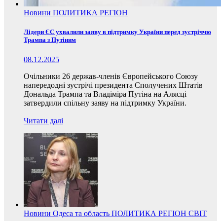
Новини
ПОЛИТИКА
РЕГІОН
Лідери ЄС ухвалили заяву в підтримку України перед зустріччю
Трампа з Путіним
08.12.2025
Очільники 26 держав-членів Європейського Союзу
напередодні зустрічі президента Сполучених Штатів
Дональда Трампа та Владіміра Путіна на Алясці
затвердили спільну заяву на підтримку України.
Читати далі
Новини
Одеса та область
ПОЛИТИКА
РЕГІОН
СВІТ