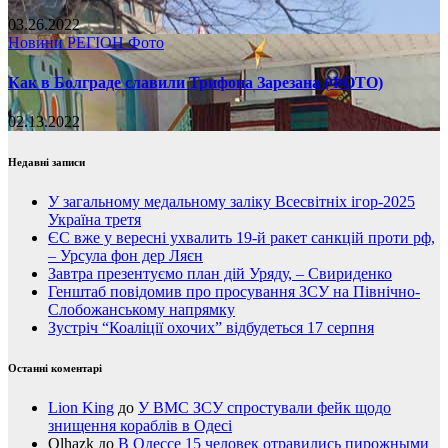
03.26.2022
Новини
РЕГІОН
Фото
Как в Болграде славили Трифона Зарезана (ФОТО)
02.13.2022
Недавні записи
У загальному медальному заліку Всесвітніх ігор-2025
Україна третя
ЄС вже у вересні ухвалить 19-й ракет санкцій проти рф,
– Урсула фон дер Ляєн
Завтра презентуємо план дій Уряду, – Свириденко
Генштаб повідомив про просування ЗСУ на Північно-
Слобожанському напрямку
Зустріч “Коаліції охочих” відбудеться 17 серпня
Останні коментарі
Lion King
до
У ВМС ЗСУ спростували фейк щодо
знищення кораблів в Одесі
Olhazk
до
В Одессе 15 человек отравились пирожными