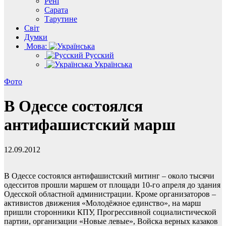
Рені
Сарата
Тарутине
Світ
Думки
Мова:
Русский
Українська
Фото
В Одессе состоялся
антифашистский марш
12.09.2012
В Одессе состоялся антифашистский митинг – около тысячи
одесситов прошли маршем от площади 10-го апреля до здания
Одесской областной администрации. Кроме организаторов –
активистов движения «Молодёжное единство», на марш
пришли сторонники КПУ, Прогрессивной социалистической
партии, организации «Новые левые», Войска верных казаков