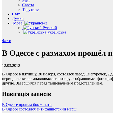
Рені
Сарата
Тарутине
Світ
Думки
Мова:
Русский
Українська
Фото
В Одессе с размахом прошёл 
12.03.2012
В Одессе в пятницу, 30 ноября, состоялся парад Снегурочек, 
периодически останавливаясь и позируя собравшимся фотограф
другие. Завершился парад танцевальным представлением.
Навігація записів
В Одессе прошла бомж-пати
В Одессе состоялся антифашистский марш