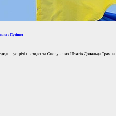
рампа з Путіним
одні зустрічі президента Сполучених Штатів Дональда Трампа та