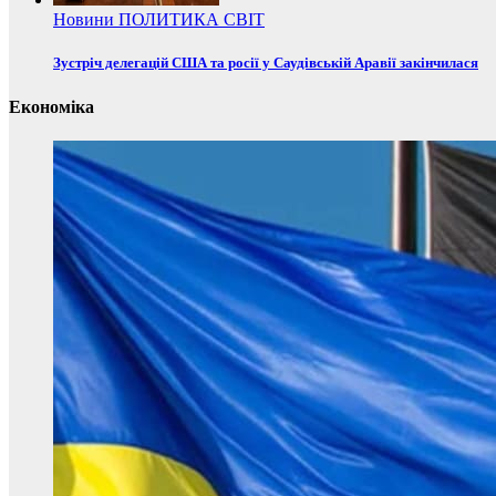
Новини
ПОЛИТИКА
СВІТ
Зустріч делегацій США та росії у Саудівській Аравії закінчилася
Економіка