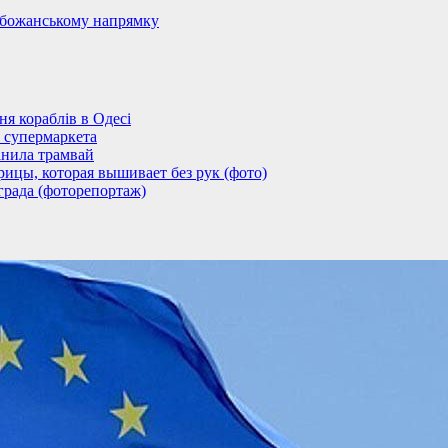
обожанському напрямку
 кораблів в Одесі
 супермаркета
анила трамвай
ицы, которая вышивает без рук (фото)
града (фоторепортаж)