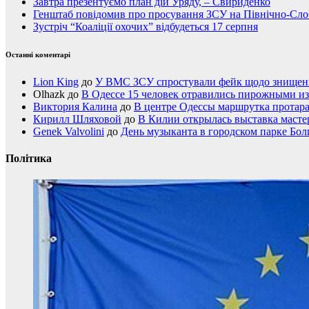
Завтра презентуємо план дій Уряду, – Свириденко
Генштаб повідомив про просування ЗСУ на Північно-Сл
Зустріч “Коаліції охочих” відбудеться 17 серпня
Останні коментарі
Lion King
до
У ВМС ЗСУ спростували фейк щодо знищення
Olhazk
до
В Одессе 15 человек отравились пирожными из
Виктория Калина
до
В центре Одессы маршрутка протар
Кирилл Шляховой
до
В Килии открылась выставка мастер
Genek Valvolini
до
День музыканта в городском парке Бол
Політика