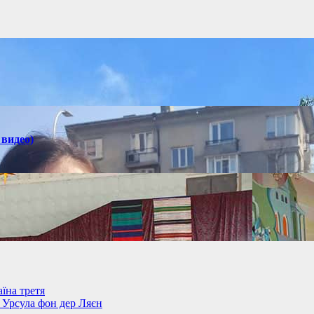
 видео)
їна третя
– Урсула фон дер Ляєн