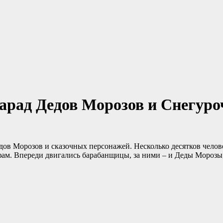
парад Дедов Морозов и Снегуро
Дедов Морозов и сказочных персонажей. Несколько десятков чело
ам. Впереди двигались барабанщицы, за ними – и Деды Морозы, 