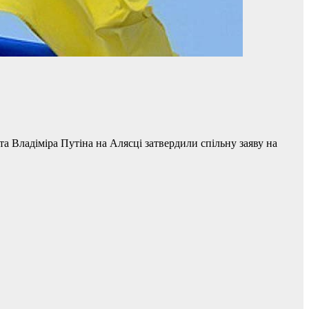
 Владіміра Путіна на Алясці затвердили спільну заяву на