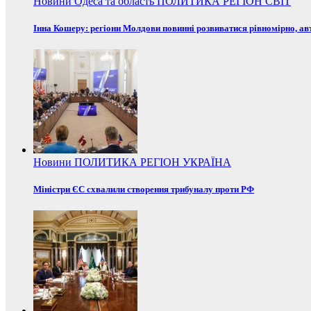
Новини
Одеса та область
ПОЛИТИКА
РЕГІОН
СВІТ
Інна Кошеру: регіони Молдови повинні розвиватися рівномірно, ав
Новини
ПОЛИТИКА
РЕГІОН
УКРАЇНА
Міністри ЄС схвалили створення трибуналу проти РФ