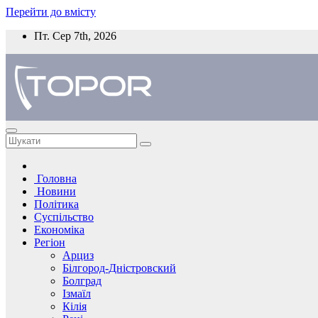
Перейти до вмісту
Пт. Сер 7th, 2026
Головна
Новини
Політика
Суспільство
Економіка
Регіон
Арциз
Білгород-Дністровский
Болград
Ізмаїл
Кілія