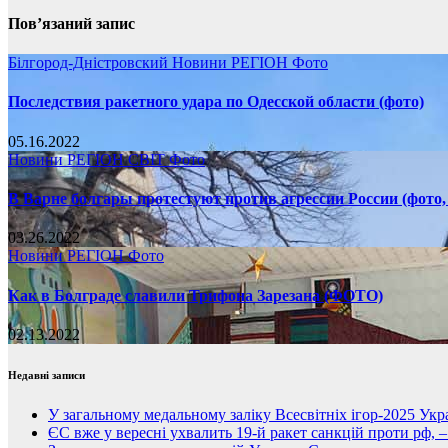
Пов’язаний запис
Білгород-Дністровский
Новини
РЕГІОН
Фото
Последствия ракетного удара по Одесской области (фото)
05.16.2022
Новини
РЕГІОН
СВІТ
Фото
В Варне болгары протестуют против агрессии России (фото,
03.26.2022
Новини
РЕГІОН
Фото
Как в Болграде славили Трифона Зарезана (ФОТО)
02.13.2022
Недавні записи
У загальному медальному заліку Всесвітніх ігор-2025 Укра
ЄС вже у вересні ухвалить 19-й ракет санкцій проти рф, 