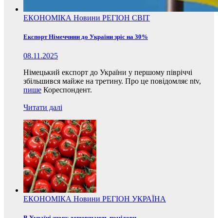
ЕКОНОМІКА
Новини
РЕГІОН
СВІТ
Експорт Німеччини до України зріс на 30%
08.11.2025
Німецький експорт до України у першому півріччі
збільшився майже на третину. Про це повідомляє ntv,
пише
Кореспондент.
Читати далі
ЕКОНОМІКА
Новини
РЕГІОН
УКРАЇНА
В Україні знову дешевшають помідори