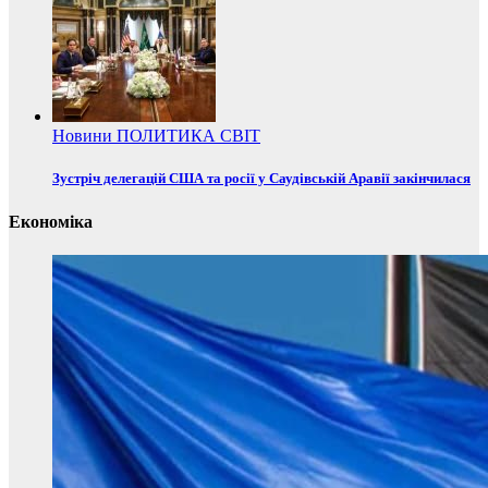
Новини
ПОЛИТИКА
СВІТ
Зустріч делегацій США та росії у Саудівській Аравії закінчилася
Економіка