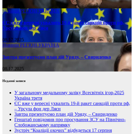
08.17.2025
Новини
РЕГІОН
УКРАЇНА
ЄС вже у вересні ухвалить 19-й ракет санкцій проти рф, –
Урсула фон дер Ляєн
08.17.2025
Новини
РЕГІОН
УКРАЇНА
Завтра презентуємо план дій Уряду, – Свириденко
08.17.2025
Недавні записи
У загальному медальному заліку Всесвітніх ігор-2025
Україна третя
ЄС вже у вересні ухвалить 19-й ракет санкцій проти рф,
– Урсула фон дер Ляєн
Завтра презентуємо план дій Уряду, – Свириденко
Генштаб повідомив про просування ЗСУ на Північно-
Слобожанському напрямку
Зустріч “Коаліції охочих” відбудеться 17 серпня