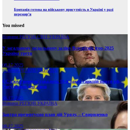
Британія готова на військову присутність в Україні у разі
перемир’я
You missed
Новини
РЕГІОН
СВІТ
УКРАЇНА
У загальному медальному заліку Всесвітніх ігор-2025
Україна третя
08.17.2025
Новини
РЕГІОН
УКРАЇНА
ЄС вже у вересні ухвалить 19-й ракет санкцій проти рф, –
Урсула фон дер Ляєн
08.17.2025
Новини
РЕГІОН
УКРАЇНА
Завтра презентуємо план дій Уряду, – Свириденко
08.17.2025