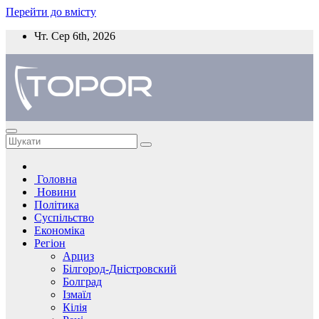
Перейти до вмісту
Чт. Сер 6th, 2026
Головна
Новини
Політика
Суспільство
Економіка
Регіон
Арциз
Білгород-Дністровский
Болград
Ізмаїл
Кілія