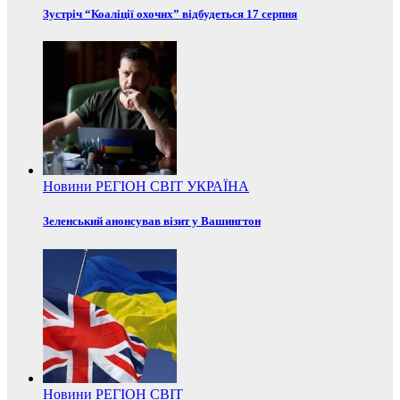
Зустріч “Коаліції охочих” відбудеться 17 серпня
Новини
РЕГІОН
СВІТ
УКРАЇНА
Зеленський анонсував візит у Вашингтон
Новини
РЕГІОН
СВІТ