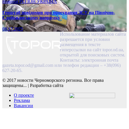
Новини
РЕГІОН
УКРАЇНА
Генштаб повідомив про просування ЗСУ на Північно-
Слобожанському напрямку
08.17.2025
Использование материалов сайта
разрешается при условии
размещения в тексте
гиперссылки на сайт topor.od.ua,
открытой для поисковых систем.
Контакты: электронная почта
gazeta.topor.od@gmail.com
или телефон редакции – +38(096)
627-20-65.
© 2017 новости Черноморского региона. Все права
защищены...
|
Разработка сайта
О проекте
Реклама
Вакансии