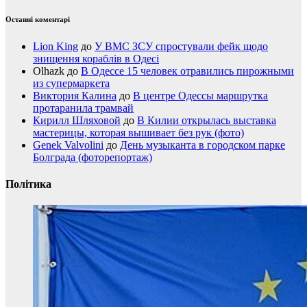
Останні коментарі
Lion King
до
У ВМС ЗСУ спростували фейк щодо
знищення кораблів в Одесі
Olhazk
до
В Одессе 15 человек отравились пирожными
из супермаркета
Виктория Калина
до
В центре Одессы маршрутка
протаранила трамвай
Кирилл Шляховой
до
В Килии открылась выставка
мастерицы, которая вышивает без рук (фото)
Genek Valvolini
до
День музыканта в городском парке
Болграда (фоторепортаж)
Політика