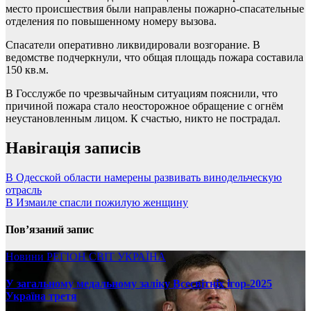
место происшествия были направлены пожарно-спасательные
отделения по повышенному номеру вызова.
Спасатели оперативно ликвидировали возгорание. В
ведомстве подчеркнули, что общая площадь пожара составила
150 кв.м.
В Госслужбе по чрезвычайным ситуациям пояснили, что
причиной пожара стало неосторожное обращение с огнём
неустановленным лицом. К счастью, никто не пострадал.
Навігація записів
В Одесской области намерены развивать винодельческую
отрасль
В Измаиле спасли пожилую женщину
Пов’язаний запис
Новини
РЕГІОН
СВІТ
УКРАЇНА
У загальному медальному заліку Всесвітніх ігор-2025
Україна третя