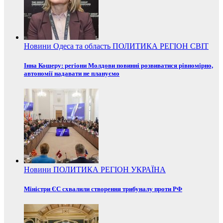
Новини
Одеса та область
ПОЛИТИКА
РЕГІОН
СВІТ
Інна Кошеру: регіони Молдови повинні розвиватися рівномірно,
автономії надавати не плануємо
Новини
ПОЛИТИКА
РЕГІОН
УКРАЇНА
Міністри ЄС схвалили створення трибуналу проти РФ