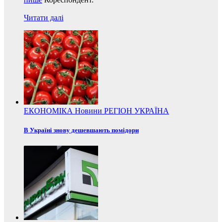
Читати далі
ЕКОНОМІКА
Новини
РЕГІОН
УКРАЇНА
В Україні знову дешевшають помідори