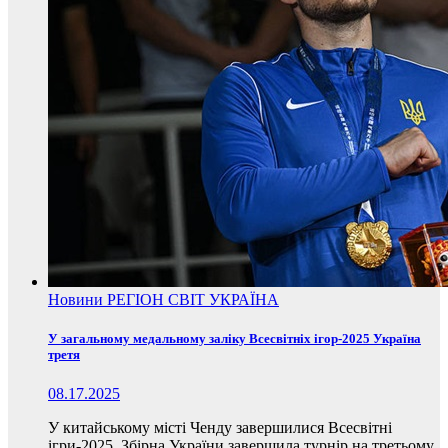
Новини
РЕГІОН
СВІТ
УКРАЇНА
У загальному медальному заліку Всесвітніх ігор-2025 Україна
третя
08.17.2025
У китайському місті Ченду завершилися Всесвітні
ігри-2025. Збірна України завершила турнір на третьому