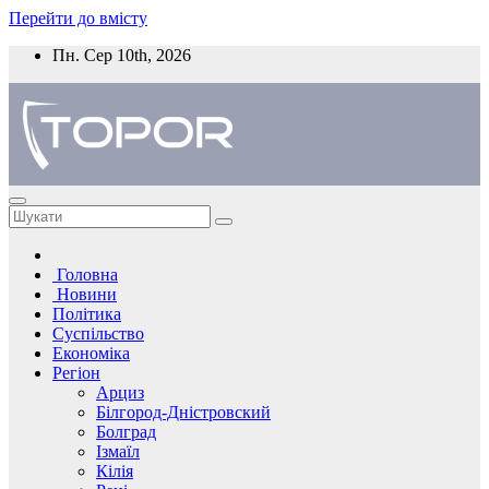
Перейти до вмісту
Пн. Сер 10th, 2026
Головна
Новини
Політика
Суспільство
Економіка
Регіон
Арциз
Білгород-Дністровский
Болград
Ізмаїл
Кілія