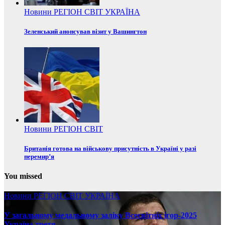
Новини
РЕГІОН
СВІТ
УКРАЇНА
Зеленський анонсував візит у Вашингтон
Новини
РЕГІОН
СВІТ
Британія готова на військову присутність в Україні у разі
перемир’я
You missed
Новини
РЕГІОН
СВІТ
УКРАЇНА
У загальному медальному заліку Всесвітніх ігор-2025
Україна третя