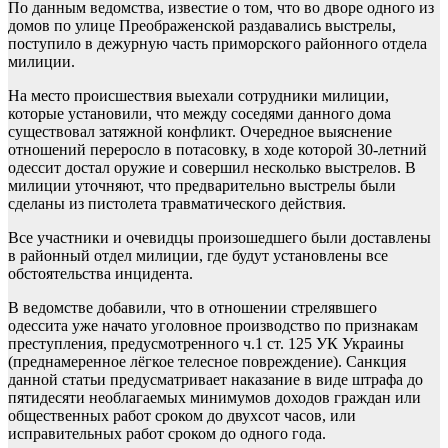
По данным ведомства, известие о том, что во дворе одного из
домов по улице Преображенской раздавались выстрелы,
поступило в дежурную часть приморского районного отдела
милиции.
На место происшествия выехали сотрудники милиции,
которые установили, что между соседями данного дома
существовал затяжной конфликт. Очередное выяснение
отношений переросло в потасовку, в ходе которой 30-летний
одессит достал оружие и совершил несколько выстрелов. В
милиции уточняют, что предварительно выстрелы были
сделаны из пистолета травматического действия.
Все участники и очевидцы произошедшего были доставлены
в районный отдел милиции, где будут установлены все
обстоятельства инцидента.
В ведомстве добавили, что в отношении стрелявшего
одессита уже начато уголовное производство по признакам
преступления, предусмотренного ч.1 ст. 125 УК Украины
(преднамеренное лёгкое телесное повреждение). Санкция
данной статьи предусматривает наказание в виде штрафа до
пятидесяти необлагаемых минимумов доходов граждан или
общественных работ сроком до двухсот часов, или
исправительных работ сроком до одного года.