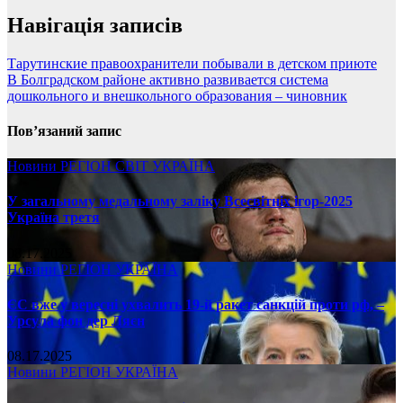
Навігація записів
Тарутинские правоохранители побывали в детском приюте
В Болградском районе активно развивается система
дошкольного и внешкольного образования – чиновник
Пов’язаний запис
Новини
РЕГІОН
СВІТ
УКРАЇНА
У загальному медальному заліку Всесвітніх ігор-2025
Україна третя
08.17.2025
Новини
РЕГІОН
УКРАЇНА
ЄС вже у вересні ухвалить 19-й ракет санкцій проти рф, –
Урсула фон дер Ляєн
08.17.2025
Новини
РЕГІОН
УКРАЇНА