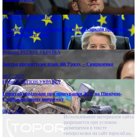
08.17.2025
Новини
РЕГІОН
УКРАЇНА
ЄС вже у вересні ухвалить 19-й ракет санкцій проти рф, –
Урсула фон дер Ляєн
08.17.2025
Новини
РЕГІОН
УКРАЇНА
Завтра презентуємо план дій Уряду, – Свириденко
08.17.2025
Новини
РЕГІОН
УКРАЇНА
Генштаб повідомив про просування ЗСУ на Північно-
Слобожанському напрямку
08.17.2025
Использование материалов сайта
разрешается при условии
размещения в тексте
гиперссылки на сайт topor.od.ua,