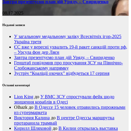
Завтра презентуємо план дій Уряду, – Свириденко
08.17.2025
Недавні записи
У загальному медальному заліку Всесвітніх ігор-2025
Україна третя
ЄС вже у вересні ухвалить 19-й ракет санкцій проти рф,
– Урсула фон дер Ляєн
Завтра презентуємо план дій Уряду, – Свириденко
Генштаб повідомив про просування ЗСУ на Північно-
Слобожанському напрямку
Зустріч “Коаліції охочих” відбудеться 17 серпня
Останні коментарі
Lion King
до
У ВМС ЗСУ спростували фейк щодо
знищення кораблів в Одесі
Olhazk
до
В Одессе 15 человек отравились пирожными
из супермаркета
Виктория Калина
до
В центре Одессы маршрутка
протаранила трамвай
Кирилл Шляховой
до
В Килии открылась выставка