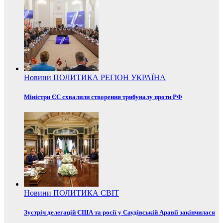
Новини
ПОЛИТИКА
РЕГІОН
УКРАЇНА
Міністри ЄС схвалили створення трибуналу проти РФ
Новини
ПОЛИТИКА
СВІТ
Зустріч делегацій США та росії у Саудівській Аравії закінчилася