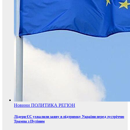
Новини
ПОЛИТИКА
РЕГІОН
Лідери ЄС ухвалили заяву в підтримку України перед зустріччю
Трампа з Путіним