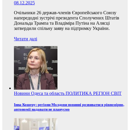
08.12.2025
Очільники 26 держав-членів Європейського Союзу
напередодні зустрічі президента Сполучених Штатів
Дональда Трампа та Владіміра Путіна на Алясці
затвердили спільну заяву на підтримку України.
Читати далі
Новини
Одеса та область
ПОЛИТИКА
РЕГІОН
СВІТ
Інна Кошеру: регіони Молдови повинні розвиватися рівномірно,
автономії надавати не плануємо