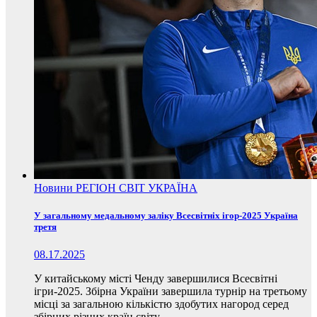
Новини
РЕГІОН
СВІТ
УКРАЇНА
У загальному медальному заліку Всесвітніх ігор-2025 Україна
третя
08.17.2025
У китайському місті Ченду завершилися Всесвітні
ігри-2025. Збірна України завершила турнір на третьому
місці за загальною кількістю здобутих нагород серед
збірних різних країн світу.