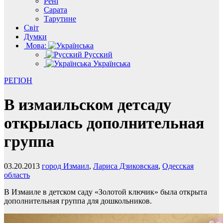
Рені
Сарата
Тарутине
Світ
Думки
Мова:
Русский
Українська
РЕГІОН
В измаильском детсаду
открылась дополнительная
группа
03.20.2013
город Измаил
,
Лариса Дзиковская
,
Одесская
область
В Измаиле в детском саду «Золотой ключик» была открыта
дополнительная группа для дошкольников.