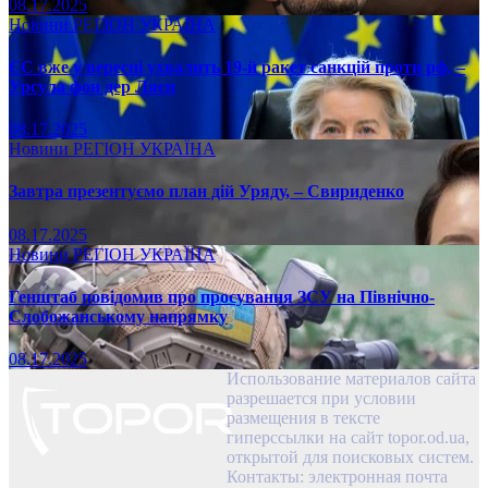
08.17.2025
Новини
РЕГІОН
УКРАЇНА
ЄС вже у вересні ухвалить 19-й ракет санкцій проти рф, –
Урсула фон дер Ляєн
08.17.2025
Новини
РЕГІОН
УКРАЇНА
Завтра презентуємо план дій Уряду, – Свириденко
08.17.2025
Новини
РЕГІОН
УКРАЇНА
Генштаб повідомив про просування ЗСУ на Північно-
Слобожанському напрямку
08.17.2025
Использование материалов сайта
разрешается при условии
размещения в тексте
гиперссылки на сайт topor.od.ua,
открытой для поисковых систем.
Контакты: электронная почта