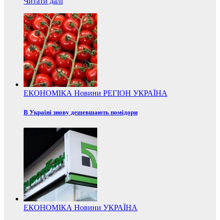
Читати далі
ЕКОНОМІКА
Новини
РЕГІОН
УКРАЇНА
В Україні знову дешевшають помідори
ЕКОНОМІКА
Новини
УКРАЇНА