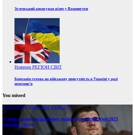
Зеленський анонсував візит у Вашингтон
Новини
РЕГІОН
СВІТ
Британія готова на військову присутність в Україні у разі
перемир’я
You missed
Новини
РЕГІОН
СВІТ
УКРАЇНА
У загальному медальному заліку Всесвітніх ігор-2025
Україна третя