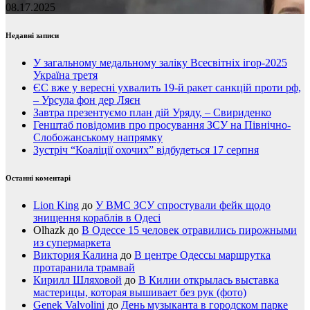
08.17.2025
Недавні записи
У загальному медальному заліку Всесвітніх ігор-2025
Україна третя
ЄС вже у вересні ухвалить 19-й ракет санкцій проти рф,
– Урсула фон дер Ляєн
Завтра презентуємо план дій Уряду, – Свириденко
Генштаб повідомив про просування ЗСУ на Північно-
Слобожанському напрямку
Зустріч “Коаліції охочих” відбудеться 17 серпня
Останні коментарі
Lion King
до
У ВМС ЗСУ спростували фейк щодо
знищення кораблів в Одесі
Olhazk
до
В Одессе 15 человек отравились пирожными
из супермаркета
Виктория Калина
до
В центре Одессы маршрутка
протаранила трамвай
Кирилл Шляховой
до
В Килии открылась выставка
мастерицы, которая вышивает без рук (фото)
Genek Valvolini
до
День музыканта в городском парке