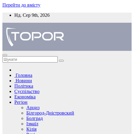
Перейти до вмісту
Нд. Сер 9th, 2026
Головна
Новини
Політика
Суспільство
Економіка
Регіон
Арциз
Білгород-Дністровский
Болград
Ізмаїл
Кілія