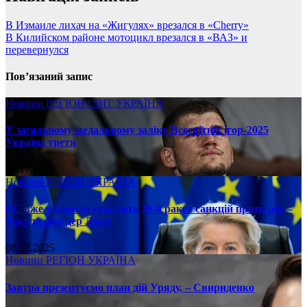
В Измаиле лихач на «Жигулях» врезался в «Cherry»
В Килийском районе мотоцикл врезался в «ВАЗ» и
перевернулся
Пов’язаний запис
Новини
РЕГІОН
СВІТ
УКРАЇНА
У загальному медальному заліку Всесвітніх ігор-2025
Україна третя
08.17.2025
Новини
РЕГІОН
УКРАЇНА
ЄС вже у вересні ухвалить 19-й ракет санкцій проти рф, –
Урсула фон дер Ляєн
08.17.2025
Новини
РЕГІОН
УКРАЇНА
Завтра презентуємо план дій Уряду, – Свириденко