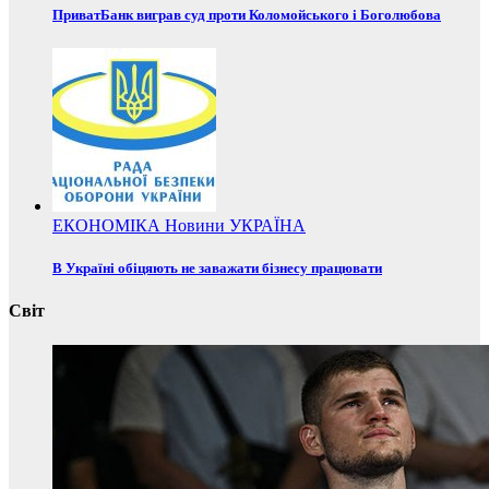
ПриватБанк виграв суд проти Коломойського і Боголюбова
ЕКОНОМІКА
Новини
УКРАЇНА
В Україні обіцяють не заважати бізнесу працювати
Світ