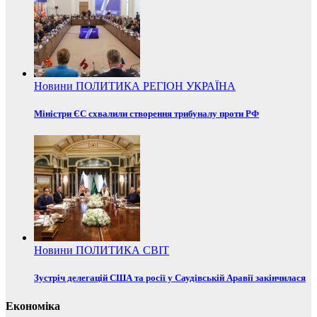
Новини
ПОЛИТИКА
РЕГІОН
УКРАЇНА
Міністри ЄС схвалили створення трибуналу проти РФ
Новини
ПОЛИТИКА
СВІТ
Зустріч делегацій США та росії у Саудівській Аравії закінчилася
Економіка