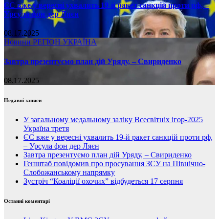
ЄС вже у вересні ухвалить 19-й ракет санкцій проти рф, –
Урсула фон дер Ляєн
08.17.2025
Новини
РЕГІОН
УКРАЇНА
Завтра презентуємо план дій Уряду, – Свириденко
08.17.2025
Недавні записи
У загальному медальному заліку Всесвітніх ігор-2025
Україна третя
ЄС вже у вересні ухвалить 19-й ракет санкцій проти рф,
– Урсула фон дер Ляєн
Завтра презентуємо план дій Уряду, – Свириденко
Генштаб повідомив про просування ЗСУ на Північно-
Слобожанському напрямку
Зустріч “Коаліції охочих” відбудеться 17 серпня
Останні коментарі