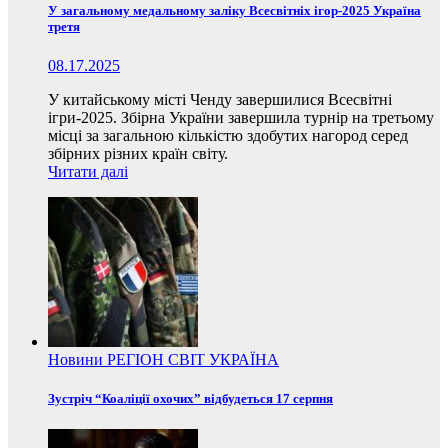
У загальному медальному заліку Всесвітніх ігор-2025 Україна
третя
08.17.2025
У китайському місті Ченду завершилися Всесвітні
ігри-2025. Збірна України завершила турнір на третьому
місці за загальною кількістю здобутих нагород серед
збірних різних країн світу.
Читати далі
Новини
РЕГІОН
СВІТ
УКРАЇНА
Зустріч “Коаліції охочих” відбудеться 17 серпня