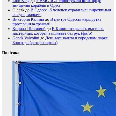
Lion King
до
У ВМС ЗСУ спростували фейк щодо
знищення кораблів в Одесі
Olhazk
до
В Одессе 15 человек отравились пирожными
из супермаркета
Виктория Калина
до
В центре Одессы маршрутка
протаранила трамвай
Кирилл Шляховой
до
В Килии открылась выставка
мастерицы, которая вышивает без рук (фото)
Genek Valvolini
до
День музыканта в городском парке
Болграда (фоторепортаж)
Політика