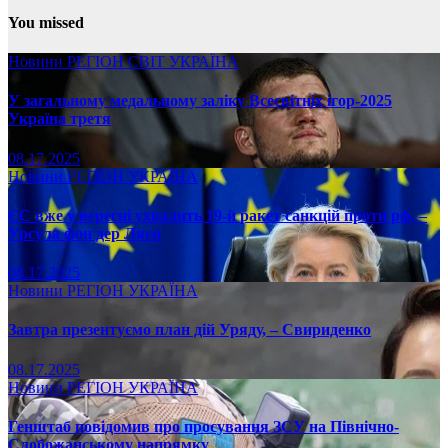
You missed
Новини
РЕГІОН
СВІТ
УКРАЇНА
У загальному медальному заліку Всесвітніх ігор-2025
Україна третя
08.17.2025
Новини
РЕГІОН
УКРАЇНА
ЄС вже у вересні ухвалить 19-й ракет санкцій проти рф, –
Урсула фон дер Ляєн
08.17.2025
Новини
РЕГІОН
УКРАЇНА
Завтра презентуємо план дій Уряду, – Свириденко
08.17.2025
Новини
РЕГІОН
УКРАЇНА
Генштаб повідомив про просування ЗСУ на Північно-
Слобожанському напрямку