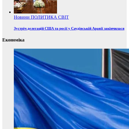
Новини
ПОЛИТИКА
СВІТ
Зустріч делегацій США та росії у Саудівській Аравії закінчилася
Економіка