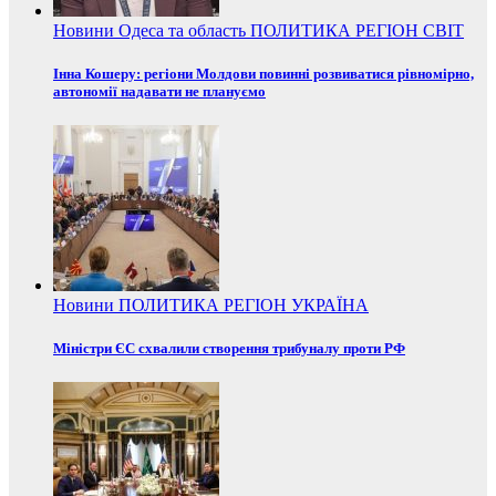
Новини
Одеса та область
ПОЛИТИКА
РЕГІОН
СВІТ
Інна Кошеру: регіони Молдови повинні розвиватися рівномірно,
автономії надавати не плануємо
Новини
ПОЛИТИКА
РЕГІОН
УКРАЇНА
Міністри ЄС схвалили створення трибуналу проти РФ