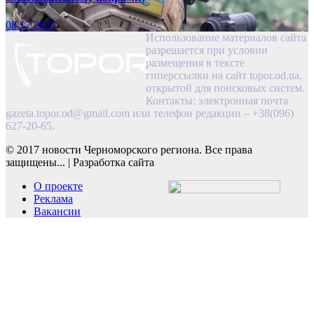
08.17.2025
Использование материалов сайта
разрешается при условии
размещения в тексте
гиперссылки на сайт topor.od.ua,
открытой для поисковых систем.
Контакты: электронная почта
gazeta.topor.od@gmail.com
или телефон редакции – +38(096)
627-20-65.
© 2017 новости Черноморского региона. Все права
защищены...
|
Разработка сайта
О проекте
Реклама
Вакансии