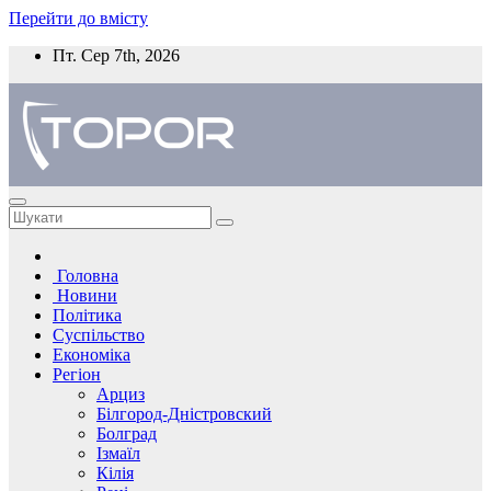
Перейти до вмісту
Пт. Сер 7th, 2026
Головна
Новини
Політика
Суспільство
Економіка
Регіон
Арциз
Білгород-Дністровский
Болград
Ізмаїл
Кілія