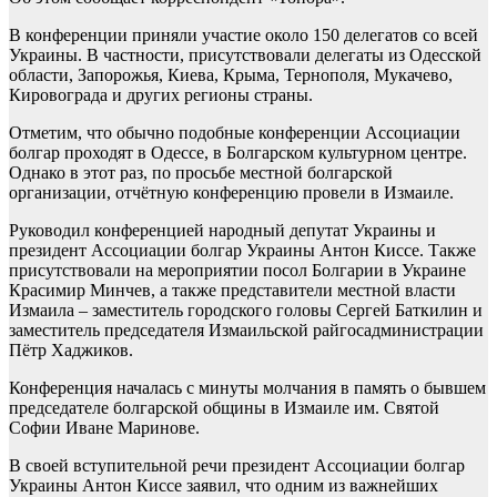
В конференции приняли участие около 150 делегатов со всей
Украины. В частности, присутствовали делегаты из Одесской
области, Запорожья, Киева, Крыма, Тернополя, Мукачево,
Кировограда и других регионы страны.
Отметим, что обычно подобные конференции Ассоциации
болгар проходят в Одессе, в Болгарском культурном центре.
Однако в этот раз, по просьбе местной болгарской
организации, отчётную конференцию провели в Измаиле.
Руководил конференцией народный депутат Украины и
президент Ассоциации болгар Украины Антон Киссе. Также
присутствовали на мероприятии посол Болгарии в Украине
Красимир Минчев, а также представители местной власти
Измаила – заместитель городского головы Сергей Баткилин и
заместитель председателя Измаильской райгосадминистрации
Пётр Хаджиков.
Конференция началась с минуты молчания в память о бывшем
председателе болгарской общины в Измаиле им. Святой
Софии Иване Маринове.
В своей вступительной речи президент Ассоциации болгар
Украины Антон Киссе заявил, что одним из важнейших