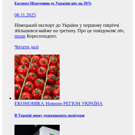
Експорт Німеччини до України зріс на 30%
08.11.2025
Німецький експорт до України у першому півріччі
збільшився майже на третину. Про це повідомляє ntv,
пише
Кореспондент.
Читати далі
ЕКОНОМІКА
Новини
РЕГІОН
УКРАЇНА
В Україні знову дешевшають помідори