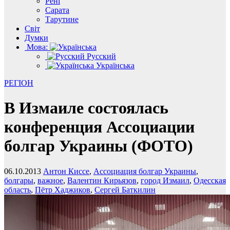
Рені
Сарата
Тарутине
Світ
Думки
Мова:
Русский
Українська
РЕГІОН
В Измаиле состоялась
конференция Ассоциации
болгар Украины (ФОТО)
06.10.2013
Антон Киссе
,
Ассоциация болгар Украины
,
болгары
,
важное
,
Валентин Кирьязов
,
город Измаил
,
Одесская
область
,
Пётр Хаджиков
,
Сергей Баткилин