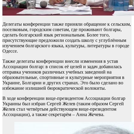
Делегаты конференции также приняли обращение к сельским,
поселковым, городским советам, где проживают болгары,
сделать болгарский язык региональным. Более того,
присутствующие предложили создать школу с углублённым
изучением болгарского языка, культуры, литературы в городе
Одессе.
Также делегаты конференции внесли изменения в устав
Ассоциации болгар: в список её целей и задач добавилась
отправка учеников различных учебных заведений на
образовательные, спортивные и культурные мероприятия в
Украине, Болгарии и других странах. Это было сделано во
избежание излишней бюрократической волокиты.
В ходе конференции вице-президентом Ассоциации болгар
Украины был избран Сергей Желев (таким образом Сергей
Желев стал четвёртым действующем вице-президентом
Ассоциации), а также секретарём – Анна Жечева.