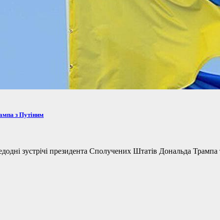
рампа з Путіним
одні зустрічі президента Сполучених Штатів Дональда Трампа та