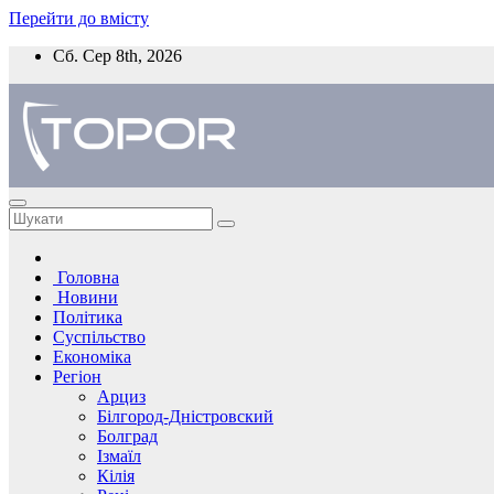
Перейти до вмісту
Сб. Сер 8th, 2026
Головна
Новини
Політика
Суспільство
Економіка
Регіон
Арциз
Білгород-Дністровский
Болград
Ізмаїл
Кілія