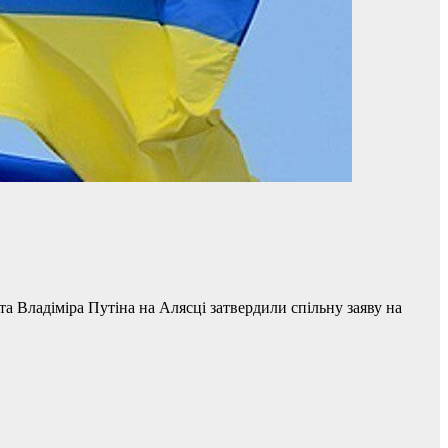
 Владіміра Путіна на Алясці затвердили спільну заяву на