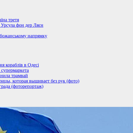
їна третя
– Урсула фон дер Ляєн
обожанському напрямку
 кораблів в Одесі
 супермаркета
анила трамвай
ицы, которая вышивает без рук (фото)
града (фоторепортаж)