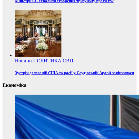
Міністри ЄС схвалили створення трибуналу проти РФ
Новини
ПОЛИТИКА
СВІТ
Зустріч делегацій США та росії у Саудівській Аравії закінчилася
Економіка