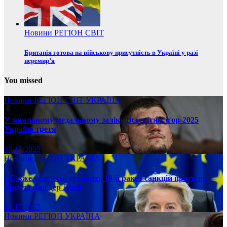
Новини
РЕГІОН
СВІТ
Британія готова на військову присутність в Україні у разі
перемир’я
You missed
Новини
РЕГІОН
СВІТ
УКРАЇНА
У загальному медальному заліку Всесвітніх ігор-2025
Україна третя
08.17.2025
Новини
РЕГІОН
УКРАЇНА
ЄС вже у вересні ухвалить 19-й ракет санкцій проти рф, –
Урсула фон дер Ляєн
08.17.2025
Новини
РЕГІОН
УКРАЇНА