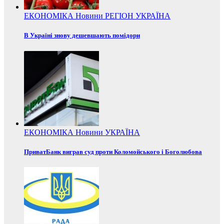
ЕКОНОМІКА
Новини
РЕГІОН
УКРАЇНА
В Україні знову дешевшають помідори
ЕКОНОМІКА
Новини
УКРАЇНА
ПриватБанк виграв суд проти Коломойського і Боголюбова