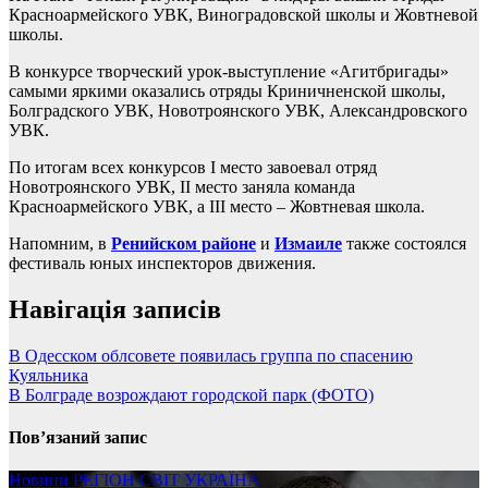
Красноармейского УВК, Виноградовской школы и Жовтневой
школы.
В конкурсе творческий урок-выступление «Агитбригады»
самыми яркими оказались отряды Криничненской школы,
Болградского УВК, Новотроянского УВК, Александровского
УВК.
По итогам всех конкурсов I место завоевал отряд
Новотроянского УВК, II место заняла команда
Красноармейского УВК, а III место – Жовтневая школа.
Напомним, в
Ренийском районе
и
Измаиле
также состоялся
фестиваль юных инспекторов движения.
Навігація записів
В Одесском облсовете появилась группа по спасению
Куяльника
В Болграде возрождают городской парк (ФОТО)
Пов’язаний запис
Новини
РЕГІОН
СВІТ
УКРАЇНА