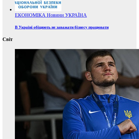
ЕКОНОМІКА
Новини
УКРАЇНА
В Україні обіцяють не заважати бізнесу працювати
Світ