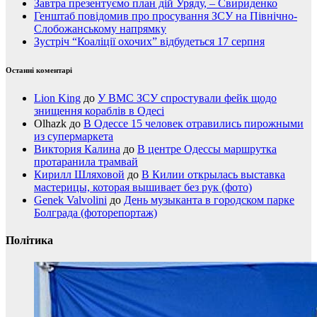
Завтра презентуємо план дій Уряду, – Свириденко
Генштаб повідомив про просування ЗСУ на Північно-
Слобожанському напрямку
Зустріч “Коаліції охочих” відбудеться 17 серпня
Останні коментарі
Lion King
до
У ВМС ЗСУ спростували фейк щодо
знищення кораблів в Одесі
Olhazk
до
В Одессе 15 человек отравились пирожными
из супермаркета
Виктория Калина
до
В центре Одессы маршрутка
протаранила трамвай
Кирилл Шляховой
до
В Килии открылась выставка
мастерицы, которая вышивает без рук (фото)
Genek Valvolini
до
День музыканта в городском парке
Болграда (фоторепортаж)
Політика