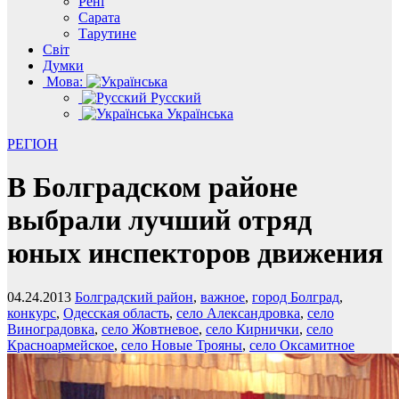
Рені
Сарата
Тарутине
Світ
Думки
Мова:
Русский
Українська
РЕГІОН
В Болградском районе
выбрали лучший отряд
юных инспекторов движения
04.24.2013
Болградский район
,
важное
,
город Болград
,
конкурс
,
Одесская область
,
село Александровка
,
село
Виноградовка
,
село Жовтневое
,
село Кирнички
,
село
Красноармейское
,
село Новые Трояны
,
село Оксамитное