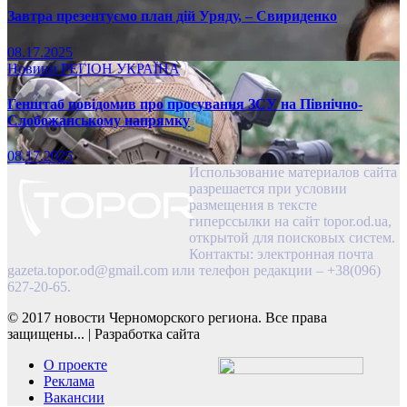
Завтра презентуємо план дій Уряду, – Свириденко
08.17.2025
Новини
РЕГІОН
УКРАЇНА
Генштаб повідомив про просування ЗСУ на Північно-
Слобожанському напрямку
08.17.2025
Использование материалов сайта
разрешается при условии
размещения в тексте
гиперссылки на сайт topor.od.ua,
открытой для поисковых систем.
Контакты: электронная почта
gazeta.topor.od@gmail.com
или телефон редакции – +38(096)
627-20-65.
© 2017 новости Черноморского региона. Все права
защищены...
|
Разработка сайта
О проекте
Реклама
Вакансии