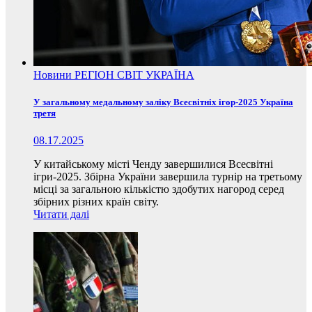
Новини
РЕГІОН
СВІТ
УКРАЇНА
У загальному медальному заліку Всесвітніх ігор-2025 Україна
третя
08.17.2025
У китайському місті Ченду завершилися Всесвітні
ігри-2025. Збірна України завершила турнір на третьому
місці за загальною кількістю здобутих нагород серед
збірних різних країн світу.
Читати далі