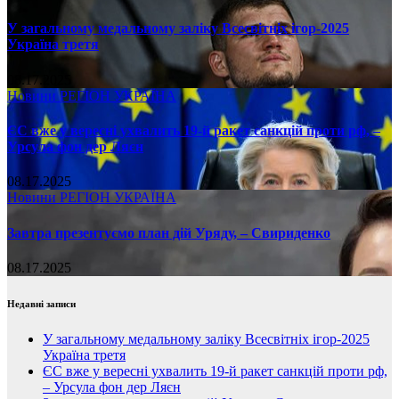
У загальному медальному заліку Всесвітніх ігор-2025
Україна третя
08.17.2025
Новини
РЕГІОН
УКРАЇНА
ЄС вже у вересні ухвалить 19-й ракет санкцій проти рф, –
Урсула фон дер Ляєн
08.17.2025
Новини
РЕГІОН
УКРАЇНА
Завтра презентуємо план дій Уряду, – Свириденко
08.17.2025
Недавні записи
У загальному медальному заліку Всесвітніх ігор-2025
Україна третя
ЄС вже у вересні ухвалить 19-й ракет санкцій проти рф,
– Урсула фон дер Ляєн