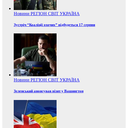
Новини
РЕГІОН
СВІТ
УКРАЇНА
Зустріч “Коаліції охочих” відбудеться 17 серпня
Новини
РЕГІОН
СВІТ
УКРАЇНА
Зеленський анонсував візит у Вашингтон