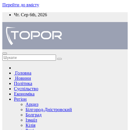
Перейти до вмісту
Чт. Сер 6th, 2026
Головна
Новини
Політика
Суспільство
Економіка
Регіон
Арциз
Білгород-Дністровский
Болград
Ізмаїл
Кілія