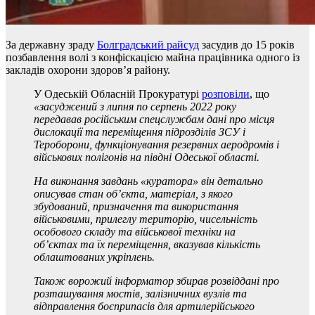
За державну зраду
Болградський райсуд
засудив до 15 років
позбавлення волі з конфіскацією майна працівника одного із
закладів охорони здоров’я району.
У Одеській Обласній Прокуратурі
розповіли
, що
«засуджений з липня по серпень 2022 року
передавав російським спецслужбам дані про місця
дислокації та переміщення підрозділів ЗСУ і
Тероборони, функціонування резервних аеродромів і
військових полігонів на півдні Одеської області.
На виконання завдань «куратора» він детально
описував стан об’єкта, матеріал, з якого
збудований, призначення та використання
військовими, прилеглу територію, чисельність
особового складу та військової техніки на
об’єктах та їх переміщення, вказував кількість
облаштованих укріплень.
Також ворожий інформатор збирав розвіддані про
розташування мостів, залізничних вузлів та
відправлення боєприпасів для артилерійського