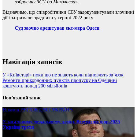
озброєння ЗСУ до Миколаєва».
Відзначимо, що співробітники СБУ задокументували злочинні
дії і затримали зрадника у серпні 2022 року.
Суд заочно арештував екс-мера Одеси
Навігація записів
У «Київстарі» поки що не знають коли відновлять зв’язок
Ремонти прикордонних пунктів пропуску на Одещині
коштують понад 200 мільйонів
Пов’язаний запис
Новини
РЕГІОН
СВІТ
УКРАЇНА
У загальному медальному заліку Всесвітніх ігор-2025
Україна третя