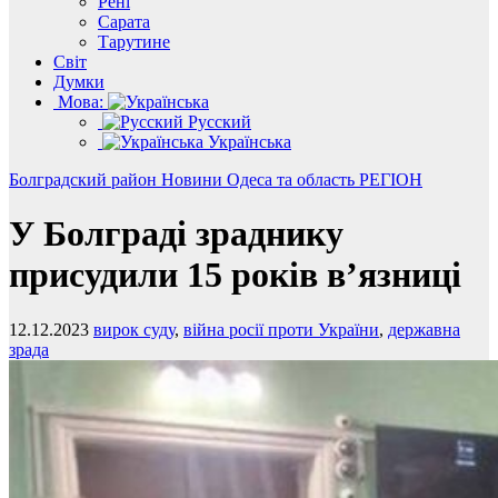
Рені
Сарата
Тарутине
Світ
Думки
Мова:
Русский
Українська
Болградский район
Новини
Одеса та область
РЕГІОН
У Болграді зраднику
присудили 15 років в’язниці
12.12.2023
вирок суду
,
війна росії проти України
,
державна
зрада