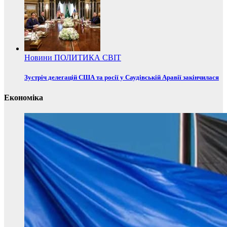
Новини
ПОЛИТИКА
СВІТ
Зустріч делегацій США та росії у Саудівській Аравії закінчилася
Економіка