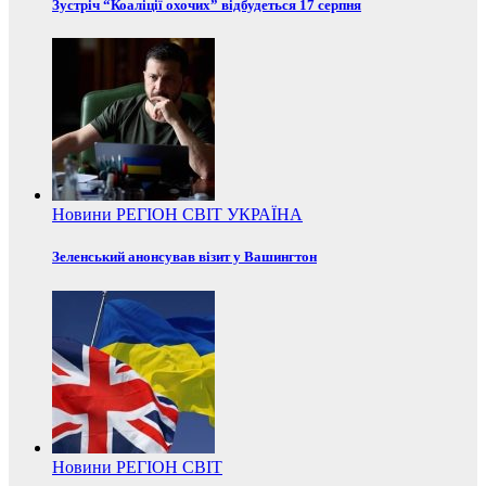
Зустріч “Коаліції охочих” відбудеться 17 серпня
Новини
РЕГІОН
СВІТ
УКРАЇНА
Зеленський анонсував візит у Вашингтон
Новини
РЕГІОН
СВІТ