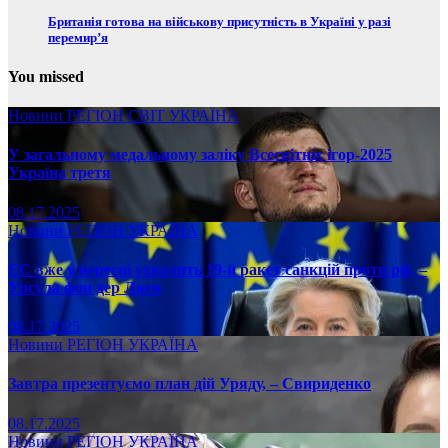
Британія готова на військову присутність в Україні у разі
перемир’я
You missed
Новини
РЕГІОН
СВІТ
УКРАЇНА
У загальному медальному заліку Всесвітніх ігор-2025
Україна третя
08.17.2025
Новини
РЕГІОН
УКРАЇНА
ЄС вже у вересні ухвалить 19-й ракет санкцій проти рф, –
Урсула фон дер Ляєн
08.17.2025
Новини
РЕГІОН
УКРАЇНА
Завтра презентуємо план дій Уряду, – Свириденко
08.17.2025
Новини
РЕГІОН
УКРАЇНА