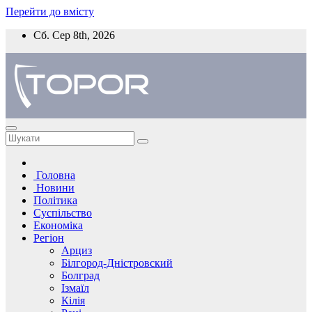
Перейти до вмісту
Сб. Сер 8th, 2026
Головна
Новини
Політика
Суспільство
Економіка
Регіон
Арциз
Білгород-Дністровский
Болград
Ізмаїл
Кілія