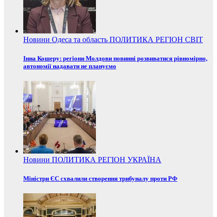
Новини
Одеса та область
ПОЛИТИКА
РЕГІОН
СВІТ
Інна Кошеру: регіони Молдови повинні розвиватися рівномірно,
автономії надавати не плануємо
Новини
ПОЛИТИКА
РЕГІОН
УКРАЇНА
Міністри ЄС схвалили створення трибуналу проти РФ