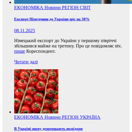
ЕКОНОМІКА
Новини
РЕГІОН
СВІТ
Експорт Німеччини до України зріс на 30%
08.11.2025
Німецький експорт до України у першому півріччі
збільшився майже на третину. Про це повідомляє ntv,
пише
Кореспондент.
Читати далі
ЕКОНОМІКА
Новини
РЕГІОН
УКРАЇНА
В Україні знову дешевшають помідори