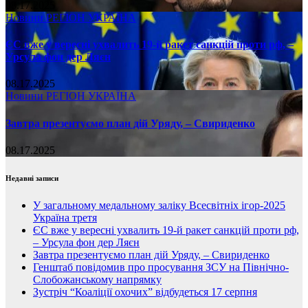
08.17.2025
Новини
РЕГІОН
УКРАЇНА
ЄС вже у вересні ухвалить 19-й ракет санкцій проти рф, –
Урсула фон дер Ляєн
08.17.2025
Новини
РЕГІОН
УКРАЇНА
Завтра презентуємо план дій Уряду, – Свириденко
08.17.2025
Недавні записи
У загальному медальному заліку Всесвітніх ігор-2025
Україна третя
ЄС вже у вересні ухвалить 19-й ракет санкцій проти рф,
– Урсула фон дер Ляєн
Завтра презентуємо план дій Уряду, – Свириденко
Генштаб повідомив про просування ЗСУ на Північно-
Слобожанському напрямку
Зустріч “Коаліції охочих” відбудеться 17 серпня