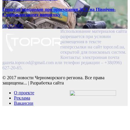
Генштаб повідомив про просування ЗСУ на Північно-
Слобожанському напрямку
08.17.2025
Использование материалов сайта
разрешается при условии
размещения в тексте
гиперссылки на сайт topor.od.ua,
открытой для поисковых систем.
Контакты: электронная почта
gazeta.topor.od@gmail.com
или телефон редакции – +38(096)
627-20-65.
© 2017 новости Черноморского региона. Все права
защищены...
|
Разработка сайта
О проекте
Реклама
Вакансии