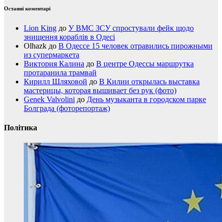
Останні коментарі
Lion King
до
У ВМС ЗСУ спростували фейк щодо
знищення кораблів в Одесі
Olhazk
до
В Одессе 15 человек отравились пирожными
из супермаркета
Виктория Калина
до
В центре Одессы маршрутка
протаранила трамвай
Кирилл Шляховой
до
В Килии открылась выставка
мастерицы, которая вышивает без рук (фото)
Genek Valvolini
до
День музыканта в городском парке
Болграда (фоторепортаж)
Політика