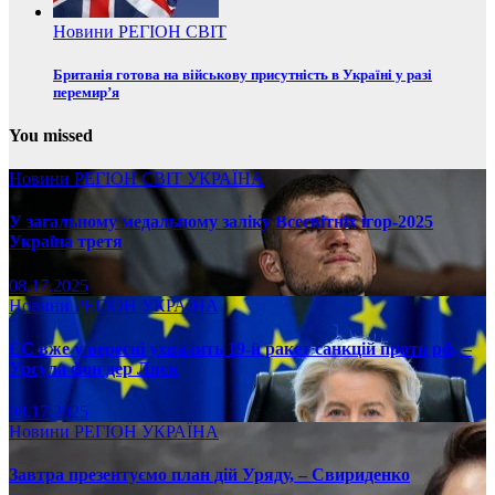
Новини
РЕГІОН
СВІТ
Британія готова на військову присутність в Україні у разі
перемир’я
You missed
Новини
РЕГІОН
СВІТ
УКРАЇНА
У загальному медальному заліку Всесвітніх ігор-2025
Україна третя
08.17.2025
Новини
РЕГІОН
УКРАЇНА
ЄС вже у вересні ухвалить 19-й ракет санкцій проти рф, –
Урсула фон дер Ляєн
08.17.2025
Новини
РЕГІОН
УКРАЇНА
Завтра презентуємо план дій Уряду, – Свириденко