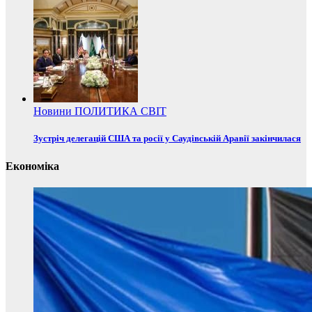
Новини
ПОЛИТИКА
СВІТ
Зустріч делегацій США та росії у Саудівській Аравії закінчилася
Економіка