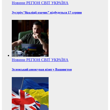
Новини
РЕГІОН
СВІТ
УКРАЇНА
Зустріч “Коаліції охочих” відбудеться 17 серпня
Новини
РЕГІОН
СВІТ
УКРАЇНА
Зеленський анонсував візит у Вашингтон