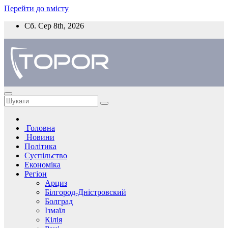
Перейти до вмісту
Сб. Сер 8th, 2026
Головна
Новини
Політика
Суспільство
Економіка
Регіон
Арциз
Білгород-Дністровский
Болград
Ізмаїл
Кілія