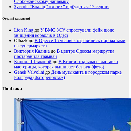
Слобожанському напрямку
Зустріч “Коаліції охочих” відбудеться 17 серпня
Останні коментарі
Lion King
до
У ВМС ЗСУ спростували фейк щодо
знищення кораблів в Одесі
Olhazk
до
В Одессе 15 человек отравились пирожными
из супермаркета
Виктория Калина
до
В центре Одессы маршрутка
протаранила трамвай
Кирилл Шляховой
до
В Килии открылась выставка
мастерицы, которая вышивает без рук (фото)
Genek Valvolini
до
День музыканта в городском парке
Болграда (фоторепортаж)
Політика