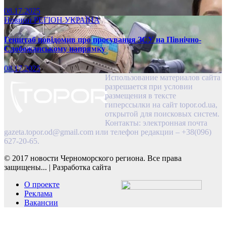
08.17.2025
Новини
РЕГІОН
УКРАЇНА
Генштаб повідомив про просування ЗСУ на Північно-
Слобожанському напрямку
08.17.2025
Использование материалов сайта
разрешается при условии
размещения в тексте
гиперссылки на сайт topor.od.ua,
открытой для поисковых систем.
Контакты: электронная почта
gazeta.topor.od@gmail.com
или телефон редакции – +38(096)
627-20-65.
© 2017 новости Черноморского региона. Все права
защищены...
|
Разработка сайта
О проекте
Реклама
Вакансии