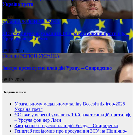
Україна третя
08.17.2025
Новини
РЕГІОН
УКРАЇНА
ЄС вже у вересні ухвалить 19-й ракет санкцій проти рф, –
Урсула фон дер Ляєн
08.17.2025
Новини
РЕГІОН
УКРАЇНА
Завтра презентуємо план дій Уряду, – Свириденко
08.17.2025
Недавні записи
У загальному медальному заліку Всесвітніх ігор-2025
Україна третя
ЄС вже у вересні ухвалить 19-й ракет санкцій проти рф,
– Урсула фон дер Ляєн
Завтра презентуємо план дій Уряду, – Свириденко
Генштаб повідомив про просування ЗСУ на Північно-