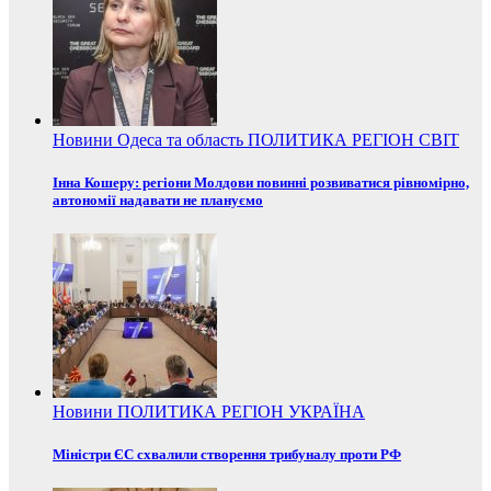
Новини
Одеса та область
ПОЛИТИКА
РЕГІОН
СВІТ
Інна Кошеру: регіони Молдови повинні розвиватися рівномірно,
автономії надавати не плануємо
Новини
ПОЛИТИКА
РЕГІОН
УКРАЇНА
Міністри ЄС схвалили створення трибуналу проти РФ