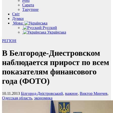
Рені
Сарата
Тарутине
Світ
Думки
Мова:
Русский
Українська
РЕГІОН
В Белгороде-Днестровском
наблюдается прирост по всем
показателям финансового
года (ФОТО)
10.11.2013
Білгород-Дністровський
,
важное
,
Виктор Минчев
,
Одесская область
,
экономика