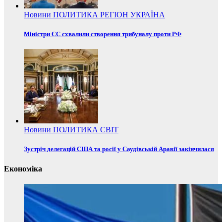
Новини
ПОЛИТИКА
РЕГІОН
УКРАЇНА
Міністри ЄС схвалили створення трибуналу проти РФ
Новини
ПОЛИТИКА
СВІТ
Зустріч делегацій США та росії у Саудівській Аравії закінчилася
Економіка