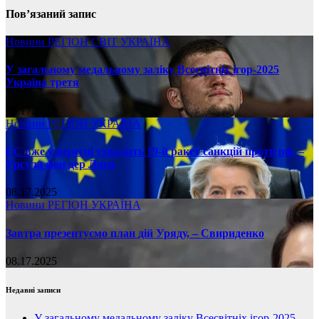
Пов’язаний запис
Новини
РЕГІОН
СВІТ
УКРАЇНА
У загальному медальному заліку Всесвітніх ігор-2025
Україна третя
08.17.2025
Новини
РЕГІОН
УКРАЇНА
ЄС вже у вересні ухвалить 19-й ракет санкцій проти рф, –
Урсула фон дер Ляєн
08.17.2025
Новини
РЕГІОН
УКРАЇНА
Завтра презентуємо план дій Уряду, – Свириденко
08.17.2025
Недавні записи
У загальному медальному заліку Всесвітніх ігор-2025