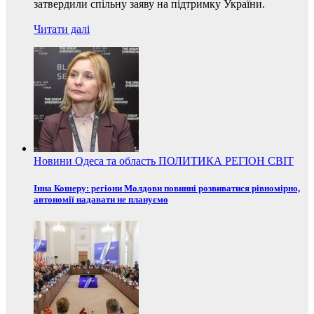
затвердили спільну заяву на підтримку України.
Читати далі
Новини
Одеса та область
ПОЛИТИКА
РЕГІОН
СВІТ
Інна Кошеру: регіони Молдови повинні розвиватися рівномірно,
автономії надавати не плануємо