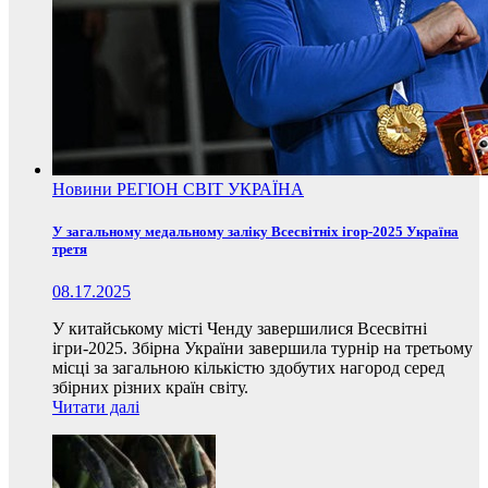
Новини
РЕГІОН
СВІТ
УКРАЇНА
У загальному медальному заліку Всесвітніх ігор-2025 Україна
третя
08.17.2025
У китайському місті Ченду завершилися Всесвітні
ігри-2025. Збірна України завершила турнір на третьому
місці за загальною кількістю здобутих нагород серед
збірних різних країн світу.
Читати далі