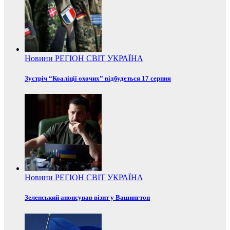
Новини
РЕГІОН
СВІТ
УКРАЇНА
Зустріч “Коаліції охочих” відбудеться 17 серпня
Новини
РЕГІОН
СВІТ
УКРАЇНА
Зеленський анонсував візит у Вашингтон