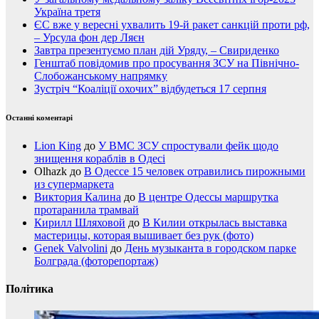
Україна третя
ЄС вже у вересні ухвалить 19-й ракет санкцій проти рф,
– Урсула фон дер Ляєн
Завтра презентуємо план дій Уряду, – Свириденко
Генштаб повідомив про просування ЗСУ на Північно-
Слобожанському напрямку
Зустріч “Коаліції охочих” відбудеться 17 серпня
Останні коментарі
Lion King
до
У ВМС ЗСУ спростували фейк щодо
знищення кораблів в Одесі
Olhazk
до
В Одессе 15 человек отравились пирожными
из супермаркета
Виктория Калина
до
В центре Одессы маршрутка
протаранила трамвай
Кирилл Шляховой
до
В Килии открылась выставка
мастерицы, которая вышивает без рук (фото)
Genek Valvolini
до
День музыканта в городском парке
Болграда (фоторепортаж)
Політика