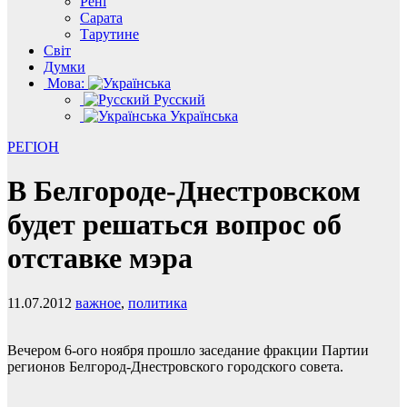
Рені
Сарата
Тарутине
Світ
Думки
Мова:
Русский
Українська
РЕГІОН
В Белгороде-Днестровском
будет решаться вопрос об
отставке мэра
11.07.2012
важное
,
политика
Вечером 6-ого ноября прошло заседание фракции Партии
регионов Белгород-Днестровского городского совета.