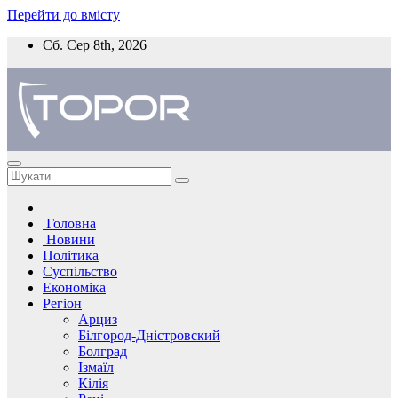
Перейти до вмісту
Сб. Сер 8th, 2026
Головна
Новини
Політика
Суспільство
Економіка
Регіон
Арциз
Білгород-Дністровский
Болград
Ізмаїл
Кілія