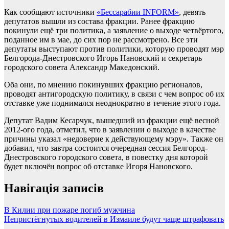
Как сообщают источники
«Бессарабии INFORM»
, девять
депутатов вышли из состава фракции. Ранее фракцию
покинули ещё три политика, а заявление о выходе четвёртого,
поданное им в мае, до сих пор не рассмотрено. Все эти
депутаты выступают против политики, которую проводят мэр
Белгорода-Днестровского Игорь Нановский и секретарь
городского совета Александр Македонский.
Оба они, по мнению покинувших фракцию регионалов,
проводят антигородскую политику, в связи с чем вопрос об их
отставке уже поднимался неоднократно в течение этого года.
Депутат Вадим Кесарчук, вышедший из фракции ещё весной
2012-ого года, отметил, что в заявлении о выходе в качестве
причины указал «недоверие к действующему мэру». Также он
добавил, что завтра состоится очередная сессия Белгород-
Днестровского городского совета, в повестку дня которой
будет включён вопрос об отставке Игоря Нановского.
Навігація записів
В Килии при пожаре погиб мужчина
Непристёгнутых водителей в Измаиле будут чаще штрафовать