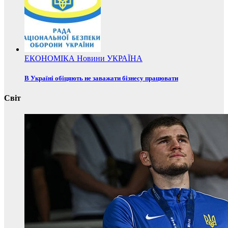
ЕКОНОМІКА
Новини
УКРАЇНА
В Україні обіцяють не заважати бізнесу працювати
Світ