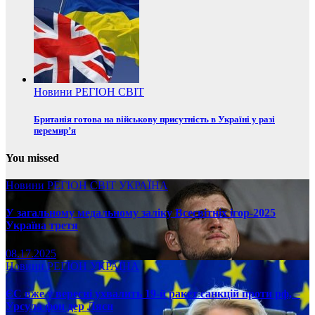
Новини
РЕГІОН
СВІТ
Британія готова на військову присутність в Україні у разі
перемир’я
You missed
Новини
РЕГІОН
СВІТ
УКРАЇНА
У загальному медальному заліку Всесвітніх ігор-2025
Україна третя
08.17.2025
Новини
РЕГІОН
УКРАЇНА
ЄС вже у вересні ухвалить 19-й ракет санкцій проти рф, –
Урсула фон дер Ляєн