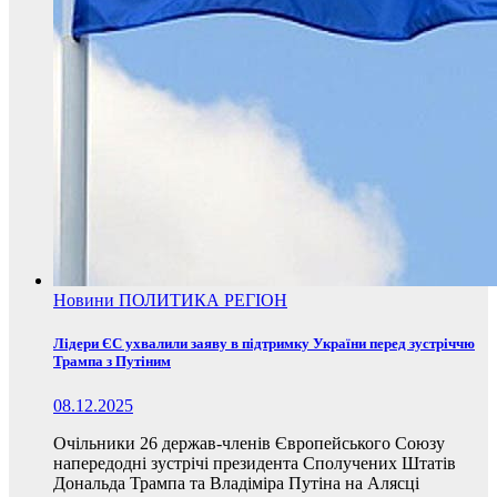
Новини
ПОЛИТИКА
РЕГІОН
Лідери ЄС ухвалили заяву в підтримку України перед зустріччю
Трампа з Путіним
08.12.2025
Очільники 26 держав-членів Європейського Союзу
напередодні зустрічі президента Сполучених Штатів
Дональда Трампа та Владіміра Путіна на Алясці