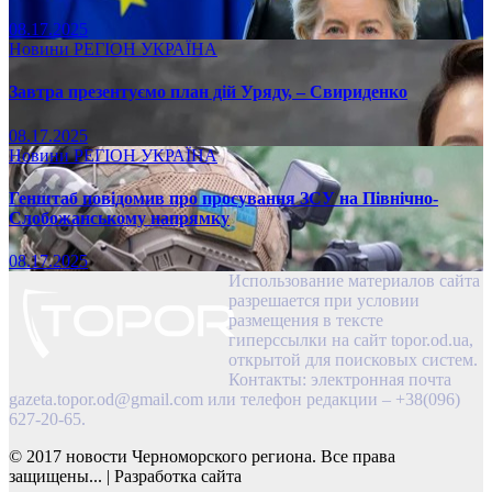
08.17.2025
Новини
РЕГІОН
УКРАЇНА
Завтра презентуємо план дій Уряду, – Свириденко
08.17.2025
Новини
РЕГІОН
УКРАЇНА
Генштаб повідомив про просування ЗСУ на Північно-
Слобожанському напрямку
08.17.2025
Использование материалов сайта
разрешается при условии
размещения в тексте
гиперссылки на сайт topor.od.ua,
открытой для поисковых систем.
Контакты: электронная почта
gazeta.topor.od@gmail.com
или телефон редакции – +38(096)
627-20-65.
© 2017 новости Черноморского региона. Все права
защищены...
|
Разработка сайта