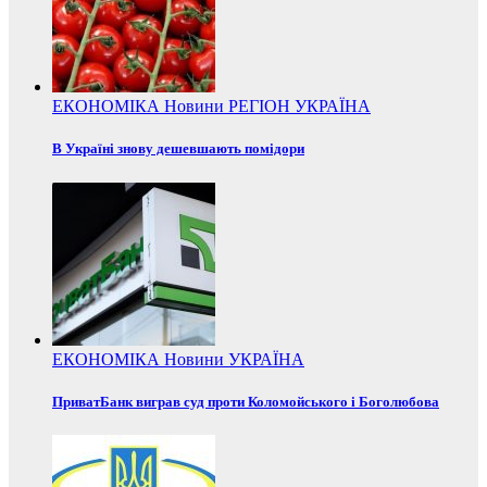
ЕКОНОМІКА
Новини
РЕГІОН
УКРАЇНА
В Україні знову дешевшають помідори
ЕКОНОМІКА
Новини
УКРАЇНА
ПриватБанк виграв суд проти Коломойського і Боголюбова