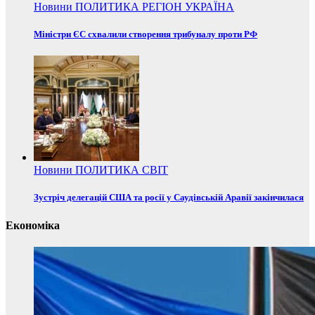
Новини
ПОЛИТИКА
РЕГІОН
УКРАЇНА
Міністри ЄС схвалили створення трибуналу проти РФ
Новини
ПОЛИТИКА
СВІТ
Зустріч делегацій США та росії у Саудівській Аравії закінчилася
Економіка