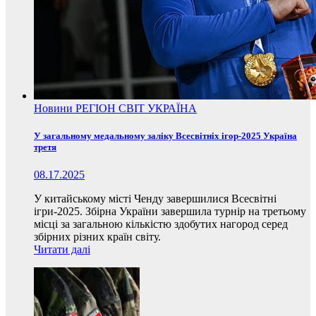
Новини
РЕГІОН
СВІТ
УКРАЇНА
У загальному медальному заліку Всесвітніх ігор-2025 Україна
третя
08.17.2025
У китайському місті Ченду завершилися Всесвітні
ігри-2025. Збірна України завершила турнір на третьому
місці за загальною кількістю здобутих нагород серед
збірних різних країн світу.
Читати далі