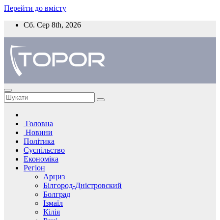
Перейти до вмісту
Сб. Сер 8th, 2026
Головна
Новини
Політика
Суспільство
Економіка
Регіон
Арциз
Білгород-Дністровский
Болград
Ізмаїл
Кілія