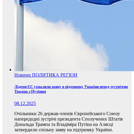
Новини
ПОЛИТИКА
РЕГІОН
Лідери ЄС ухвалили заяву в підтримку України перед зустріччю
Трампа з Путіним
08.12.2025
Очільники 26 держав-членів Європейського Союзу
напередодні зустрічі президента Сполучених Штатів
Дональда Трампа та Владіміра Путіна на Алясці
затвердили спільну заяву на підтримку України.