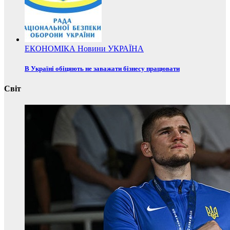
ЕКОНОМІКА
Новини
УКРАЇНА
В Україні обіцяють не заважати бізнесу працювати
Світ