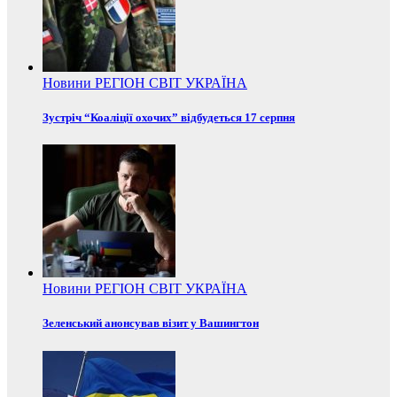
Новини
РЕГІОН
СВІТ
УКРАЇНА
Зустріч “Коаліції охочих” відбудеться 17 серпня
Новини
РЕГІОН
СВІТ
УКРАЇНА
Зеленський анонсував візит у Вашингтон