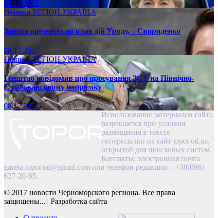
08.17.2025
Новини
РЕГІОН
УКРАЇНА
Завтра презентуємо план дій Уряду, – Свириденко
08.17.2025
Новини
РЕГІОН
УКРАЇНА
Генштаб повідомив про просування ЗСУ на Північно-
Слобожанському напрямку
08.17.2025
Использование материалов сайта
разрешается при условии
размещения в тексте
гиперссылки на сайт topor.od.ua,
открытой для поисковых систем.
Контакты: электронная почта
gazeta.topor.od@gmail.com
или телефон редакции – +38(096)
627-20-65.
© 2017 новости Черноморского региона. Все права
защищены...
|
Разработка сайта
О проекте