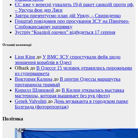
ЄС вже у вересні ухвалить 19-й ракет санкцій проти рф,
– Урсула фон дер Ляєн
Завтра презентуємо план дій Уряду, – Свириденко
Генштаб повідомив про просування ЗСУ на Північно-
Слобожанському напрямку
Зустріч “Коаліції охочих” відбудеться 17 серпня
Останні коментарі
Lion King
до
У ВМС ЗСУ спростували фейк щодо
знищення кораблів в Одесі
Olhazk
до
В Одессе 15 человек отравились пирожными
из супермаркета
Виктория Калина
до
В центре Одессы маршрутка
протаранила трамвай
Кирилл Шляховой
до
В Килии открылась выставка
мастерицы, которая вышивает без рук (фото)
Genek Valvolini
до
День музыканта в городском парке
Болграда (фоторепортаж)
Політика