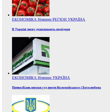
ЕКОНОМІКА
Новини
РЕГІОН
УКРАЇНА
В Україні знову дешевшають помідори
ЕКОНОМІКА
Новини
УКРАЇНА
ПриватБанк виграв суд проти Коломойського і Боголюбова