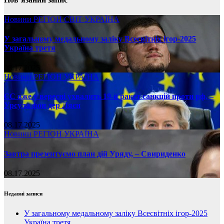
Новини
РЕГІОН
СВІТ
УКРАЇНА
У загальному медальному заліку Всесвітніх ігор-2025
Україна третя
08.17.2025
Новини
РЕГІОН
УКРАЇНА
ЄС вже у вересні ухвалить 19-й ракет санкцій проти рф, –
Урсула фон дер Ляєн
08.17.2025
Новини
РЕГІОН
УКРАЇНА
Завтра презентуємо план дій Уряду, – Свириденко
08.17.2025
Недавні записи
У загальному медальному заліку Всесвітніх ігор-2025
Україна третя