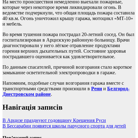
На место происшествия немедленно выехали пожарные,
которые через некоторое время ликвидировали огонь. В
ведомстве подчеркнули, что общая площадь пожара составила
40 кв.м. Огонь уничтожил крышу гаража, мотоцикл «МТ-10»
и мебель.
Во время тушения пожара пострадал 20-летний сосед. Он был
госпитализирован в Арцизскую районную больницу. Врачи
диагностировали у него лёгкое отравление продуктами
горения верхних дыхательных путей. Состояние здоровья
пострадавшего оценивается как удовлетворительное.
По данным спасателей, причиной возгорания стало короткое
замыкание осветительной электропроводки в гараже.
Напомним, подобные случаи возгорания гаража вместе с
транспортными средствами произошли в
Рени
и
Белгород-
Днестровском районе
.
Навігація записів
В Арцизе празднуют годовщину Крещения Руси
В Бессарабии появятся школы парусного спорта для детей
Пов’язаний запис