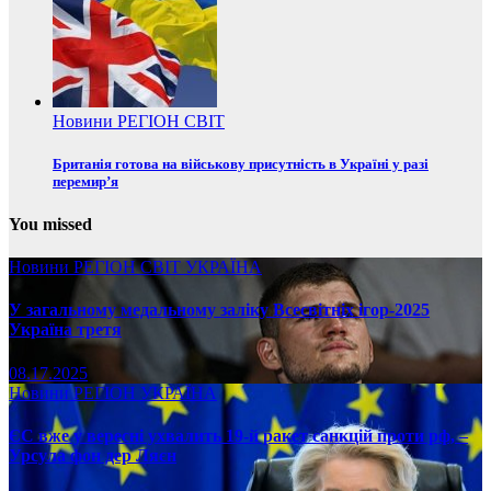
Новини
РЕГІОН
СВІТ
Британія готова на військову присутність в Україні у разі
перемир’я
You missed
Новини
РЕГІОН
СВІТ
УКРАЇНА
У загальному медальному заліку Всесвітніх ігор-2025
Україна третя
08.17.2025
Новини
РЕГІОН
УКРАЇНА
ЄС вже у вересні ухвалить 19-й ракет санкцій проти рф, –
Урсула фон дер Ляєн