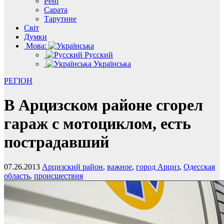
Рені
Сарата
Тарутине
Світ
Думки
Мова:
Русский
Українська
РЕГІОН
В Арцизском районе сгорел
гараж с мотоциклом, есть
пострадавший
07.26.2013
Арцизский район
,
важное
,
город Арциз
,
Одесская
область
,
происшествия