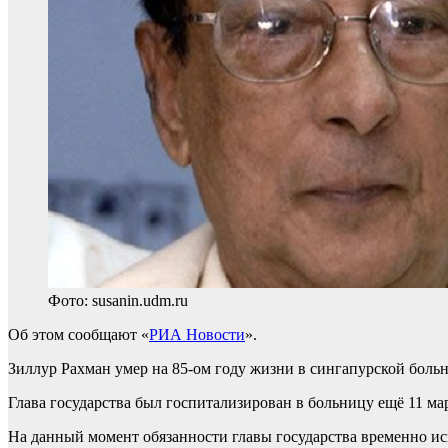
Фото: susanin.udm.ru
Об этом сообщают «
РИА Новости
».
Зиллур Рахман умер на 85-ом году жизни в сингапурской боль
Глава государства был госпитализирован в больницу ещё 11 ма
На данный момент обязанности главы государства временно и