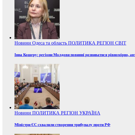
Новини
Одеса та область
ПОЛИТИКА
РЕГІОН
СВІТ
Інна Кошеру: регіони Молдови повинні розвиватися рівномірно, ав
Новини
ПОЛИТИКА
РЕГІОН
УКРАЇНА
Міністри ЄС схвалили створення трибуналу проти РФ