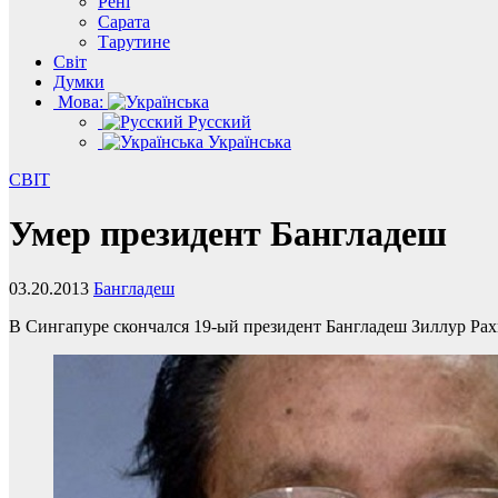
Рені
Сарата
Тарутине
Світ
Думки
Мова:
Русский
Українська
СВІТ
Умер президент Бангладеш
03.20.2013
Бангладеш
В Сингапуре скончался 19-ый президент Бангладеш Зиллур Рах