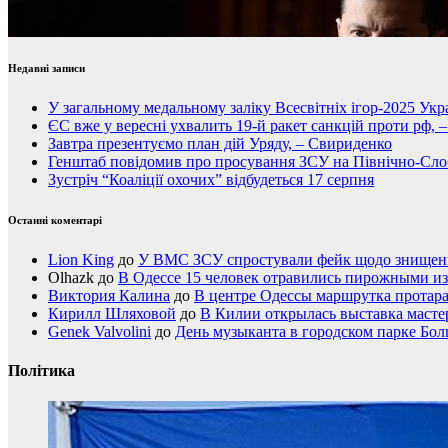
08.16.2025
Недавні записи
У загальному медальному заліку Всесвітніх ігор-2025 Укра
ЄС вже у вересні ухвалить 19-й ракет санкцій проти рф, 
Завтра презентуємо план дій Уряду, – Свириденко
Генштаб повідомив про просування ЗСУ на Північно-Сл
Зустріч “Коаліції охочих” відбудеться 17 серпня
Останні коментарі
Lion King
до
У ВМС ЗСУ спростували фейк щодо знищення
Olhazk
до
В Одессе 15 человек отравились пирожными из
Виктория Калина
до
В центре Одессы маршрутка протар
Кирилл Шляховой
до
В Килии открылась выставка мастер
Genek Valvolini
до
День музыканта в городском парке Бол
Політика