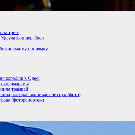
їна третя
– Урсула фон дер Ляєн
обожанському напрямку
 кораблів в Одесі
 супермаркета
анила трамвай
ицы, которая вышивает без рук (фото)
града (фоторепортаж)