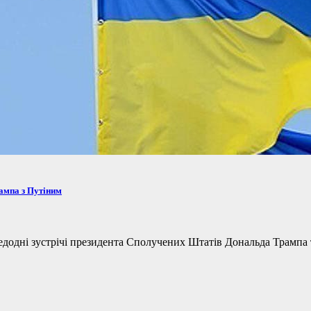
рампа з Путіним
одні зустрічі президента Сполучених Штатів Дональда Трампа та