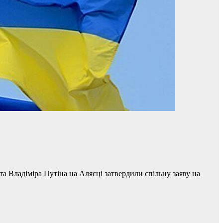
 Владіміра Путіна на Алясці затвердили спільну заяву на