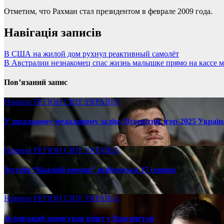
Отметим, что Рахман стал президентом в феврале 2009 года.
Навігація записів
В США на жилой дом рухнул реактивный самолёт
В Австралии незнакомец спас жизнь малышке прямо на кассе м
Пов’язаний запис
Новини
РЕГІОН
СВІТ
УКРАЇНА
У загальному медальному заліку Всесвітніх ігор-2025 Україн
08.17.2025
Новини
РЕГІОН
СВІТ
УКРАЇНА
Зустріч “Коаліції охочих” відбудеться 17 серпня
08.16.2025
Новини
РЕГІОН
СВІТ
УКРАЇНА
Зеленський анонсував візит у Вашингтон