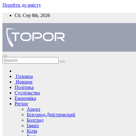
Перейти до вмісту
Сб. Сер 8th, 2026
Головна
Новини
Політика
Суспільство
Економіка
Регіон
Арциз
Білгород-Дністровский
Болград
Ізмаїл
Кілія