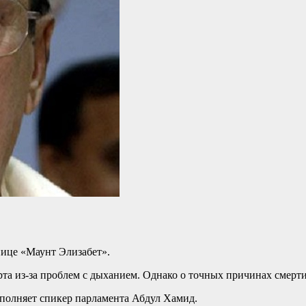
нице «Маунт Элизабет».
рта из-за проблем с дыханием. Однако о точных причинах смерти
сполняет спикер парламента Абдул Хамид.