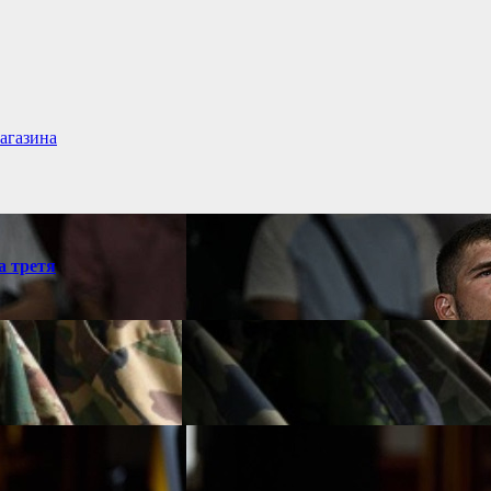
агазина
а третя