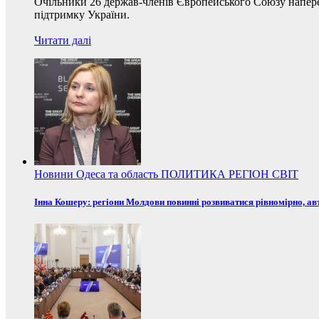
Очільники 26 держав-членів Європейського Союзу наперед
підтримку України.
Читати далі
Новини
Одеса та область
ПОЛИТИКА
РЕГІОН
СВІТ
Інна Кошеру: регіони Молдови повинні розвиватися рівномірно, ав