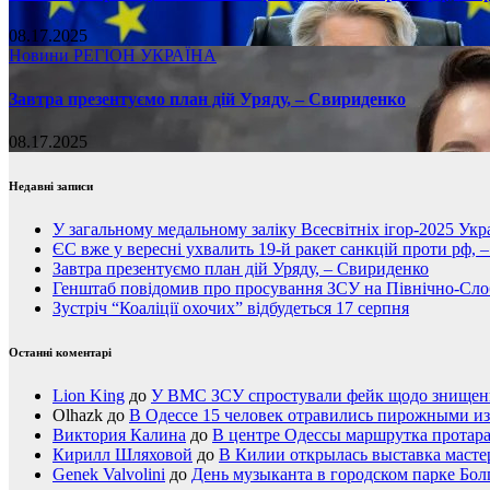
08.17.2025
Новини
РЕГІОН
УКРАЇНА
Завтра презентуємо план дій Уряду, – Свириденко
08.17.2025
Недавні записи
У загальному медальному заліку Всесвітніх ігор-2025 Укра
ЄС вже у вересні ухвалить 19-й ракет санкцій проти рф, 
Завтра презентуємо план дій Уряду, – Свириденко
Генштаб повідомив про просування ЗСУ на Північно-Сл
Зустріч “Коаліції охочих” відбудеться 17 серпня
Останні коментарі
Lion King
до
У ВМС ЗСУ спростували фейк щодо знищення
Olhazk
до
В Одессе 15 человек отравились пирожными из
Виктория Калина
до
В центре Одессы маршрутка протар
Кирилл Шляховой
до
В Килии открылась выставка мастер
Genek Valvolini
до
День музыканта в городском парке Бол