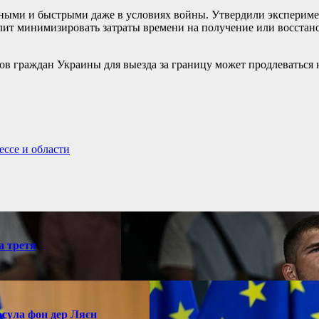
бными и быстрыми даже в условиях войны. Утвердили эксперим
ит минимизировать затраты времени на получение или восстано
тов граждан Украины для выезда за границу может продлеваться н
ессе и области
а третя
рсула фон дер Ляєн