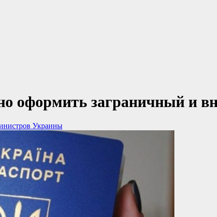
но оформить заграничный и вн
инистров Украины