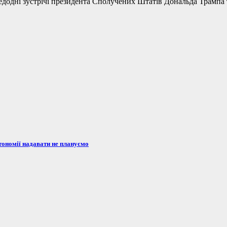
одні зустрічі президента Сполучених Штатів Дональда Трампа та
тономії надавати не плануємо