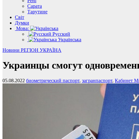
Рені
Сарата
Тарутине
Світ
Думки
Мова:
Русский
Українська
Новини
РЕГІОН
УКРАЇНА
Украинцы смогут одновремен
05.08.2022
биометрический паспорт
,
загранпаспорт
,
Кабинет М