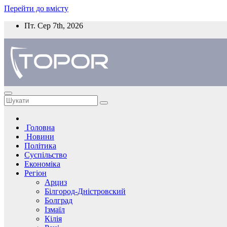
Перейти до вмісту
Пт. Сер 7th, 2026
Головна
Новини
Політика
Суспільство
Економіка
Регіон
Арциз
Білгород-Дністровский
Болград
Ізмаїл
Кілія