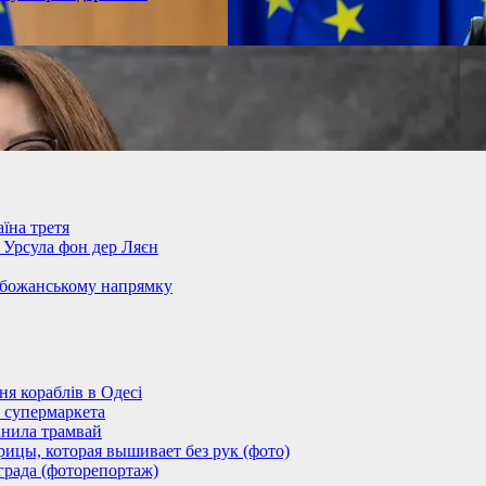
їна третя
– Урсула фон дер Ляєн
обожанському напрямку
 кораблів в Одесі
 супермаркета
анила трамвай
ицы, которая вышивает без рук (фото)
града (фоторепортаж)