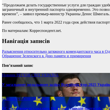
“Продолжаем делать государственные услуги для граждан удо
заграничный и внутренний паспорта одновременно. Это позвол
времени”, – заявил премьер-министр Украины Денис Шмигаль.
Ранее сообщалось, что 1 марта 2022 года срок действия паспор
По материалам: Корреспондент.net.
Навігація записів
Разъяснения относительно затяжного комендантского часа в Од
Обращение Зеленского к Дню памяти и примирения
Пов’язаний запис
Новини
РЕГІОН
СВІТ
УКРАЇНА
У загальному медальному заліку Всесвітніх ігор-2025 Україн
08.17.2025
Новини
РЕГІОН
УКРАЇНА
ЄС вже у вересні ухвалить 19-й ракет санкцій проти рф, – У